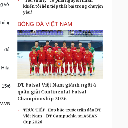
"Yếu sinh lý" có phải nguyên nhân
ng với
khiến tôi liên tiếp thất bại trong chuyện
yêu?
 bóng
BÓNG ĐÁ VIỆT NAM
i đó,
 Hilal
ĐT Futsal Việt Nam giành ngôi á
y 15/6
quân giải Continental Futsal
Championship 2026
V.VN
TRỰC TIẾP: Họp báo trước trận đấu ĐT
Việt Nam - ĐT Campuchia tại ASEAN
Cup 2026