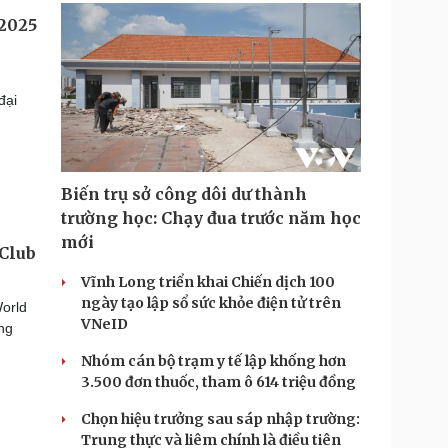
 2025
đại
Biến trụ sở công dôi dư thành
trường học: Chạy đua trước năm học
mới
 Club
Vĩnh Long triển khai Chiến dịch 100
ngày tạo lập sổ sức khỏe điện tử trên
World
VNeID
ằng
Nhóm cán bộ trạm y tế lập khống hơn
3.500 đơn thuốc, tham ô 614 triệu đồng
Chọn hiệu trưởng sau sáp nhập trường:
Trung thực và liêm chính là điều tiên