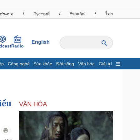
ສາລາວ
/
Русский
/
Español
/
ไทย
English
dcast
Radio
ệp
Công nghệ
Sức khỏe
Đời sống
Văn hóa
Giải trí
inh tế
Thị trường
ất động sản
Giá vàng
hởi nghiệp
Tiêu dùng
Tỷ giá
iều
VĂN HÓA
Chứng khoán
Giá cà phê
oanh nghiệp
Công nghệ
hông tin doanh nghiệp
Sành điệu