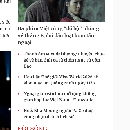
g khi
Doanh nghiệp 24h
Tin Công nghệ
Doanh nhân
Trải nghiệm
ì cộng đồng
Chuyển đổi số
 siêu
Ba phim Việt cùng “đổ bộ” phòng
m, dự
u lịch
Podcast
vé tháng 8, đối đầu loạt bom tấn
 trên
Tư vấn
Câu chuyện thời sự
ngoại
Săn Tour
Đọc truyện đêm khuya
heck-in
Cửa sổ tình yêu
Thanh âm vượt đại dương: Chuyện chưa
Kể chuyện cho bé
kể về bản tình ca từ chốn ngục tù Côn
Hạt giống tâm hồn
Đảo
Hoa hậu Thế giới Miss World 2026 sẽ
khai mạc tại Quảng Ninh ngày 11/8
Ngoại giao văn hóa mở rộng không
gian hợp tác Việt Nam - Tanzania
Huế: Nhà Moong người Pa Cô được
công nhận di tích lịch sử
ĐỜI SỐNG