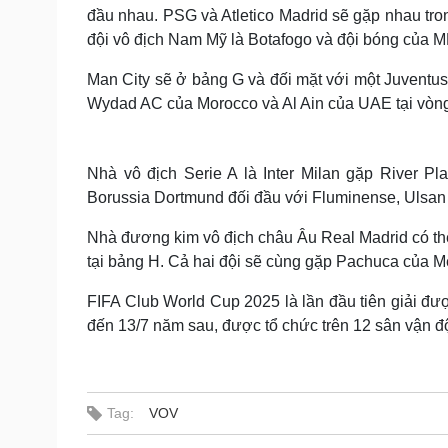
đầu nhau. PSG và Atletico Madrid sẽ gặp nhau tron
đội vô địch Nam Mỹ là Botafogo và đội bóng của M
Man City sẽ ở bảng G và đối mặt với một Juventus
Wydad AC của Morocco và Al Ain của UAE tại vòn
Nhà vô địch Serie A là Inter Milan gặp River P
Borussia Dortmund đối đầu với Fluminense, Ulsa
Nhà đương kim vô địch châu Âu Real Madrid có thể 
tại bảng H. Cả hai đội sẽ cùng gặp Pachuca của M
FIFA Club World Cup 2025 là lần đầu tiên giải đượ
đến 13/7 năm sau, được tổ chức trên 12 sân vận đ
Tag:
VOV