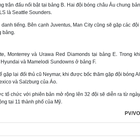
g trận đấu nổi bật tại bảng B. Hai đội bóng châu Âu chung bả
LS là Seattle Sounders.
 danh tiếng. Bên cạnh Juventus, Man City cũng sẽ gặp các đội
g bảng.
late, Monterrey và Urawa Red Diamonds tại bảng E. Trong kh
n Hyundai và Mamelodi Sundowns ở bảng F.
gặp lại đối thủ cũ Neymar, khi được bốc thăm gặp đội bóng Al
exico và Salzburg của Áo.
c tổ chức với phiên bản mở rộng lên 32 đội sẽ diễn ra từ ngà
ộng tại 11 thành phố của Mỹ.
PV/VO