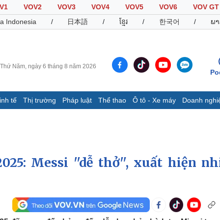
V1
VOV2
VOV3
VOV4
VOV5
VOV6
VOV GT
a Indonesia
/
日本語
/
ខ្មែរ
/
한국어
/
ພາ
Thứ Năm, ngày 6 tháng 8 năm 2026
Po
inh tế
Thị trường
Pháp luật
Thể thao
Ô tô - Xe máy
Doanh nghi
Thế giới
Multimedia
K
Quan sát
Video
B
Cuộc sống đó đây
Ảnh
K
Hồ sơ
E-Magazine
25: Messi ''dễ thở'', xuất hiện nh
Infographic
Thể thao
Ô tô - Xe máy
D
Bóng đá
Ô tô
T