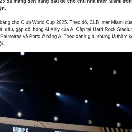
25 đã mang đến bảng đấu dễ cho chủ nhà Inter Miami tron
Lịch thi đấu bóng đá
Xe máy
iện.
Thế giới thể thao
Tư vấn
eSports
V
Hậu trường
 bảng cho Club World Cup 2025. Theo đó, CLB Inter Miami của
ải đấu, gặp đội bóng Al Ahly của Ai Cập tại Hard Rock Stadiu
Văn hóa
Giải trí
D
 Palmeiras và Porto ở bảng A. Theo đánh giá, những lá thăm kể
Sân khấu - Điện ảnh
Nghệ sĩ
i.
Văn học
Thời trang
Âm nhạc
Sao Việt
c
Di sản