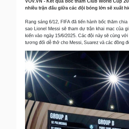
VOV.VN - Kết quả bốc thăm Club World Cup 20
Tin nóng
Việt Nam
nhiều trận đấu giữa các đội bóng lớn sẽ xuất h
Tư vấn luật
Phân tích
Rạng sáng 6/12, FIFA đã tiến hành bốc thăm chia
sao Lionel Messi sẽ tham dự trận khai mạc của gi
Sức khỏe
Đời sống
kiến vào ngày 15/6/2025. Các đội này sẽ cùng với
Dinh dưỡng - món ngon
Nhà đẹp
tương đối dễ thở cho Messi, Suarez và các đồng độ
Cây thuốc
Blog
Sản phụ khoa
Tình yêu - Gia đình
Nhi khoa
Nam khoa
Làm đẹp - giảm cân
Phòng mạch online
Ăn sạch sống khỏe
Cải chính