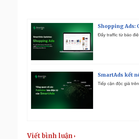
Shopping Ads: G
Đẩy traffic từ báo đ
SmartAds kết nố
Tiếp cận độc giả trên
Viết bình luận