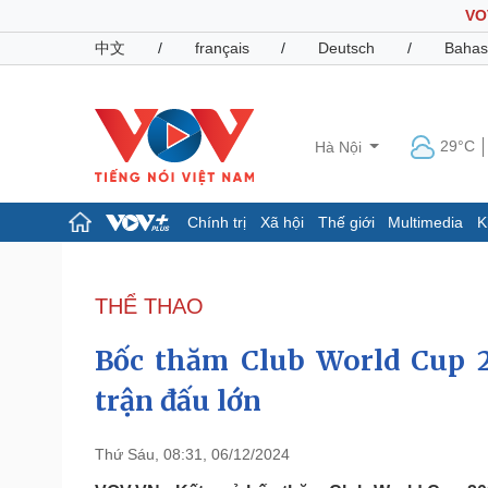
VO
中文
/
français
/
Deutsch
/
Bahas
29°C
Hà Nội
Chính trị
Xã hội
Thế giới
Multimedia
K
Chính trị
Xã hội
Đảng
Tin 24h
THỂ THAO
Tổ chức nhân sự
Dự báo thời tiết
Quốc hội
Giáo dục
Bốc thăm Club World Cup 20
Nhận diện sự thật
Dấu ấn VOV
Việc làm
trận đấu lớn
Biển đảo
Pháp luật
Quân sự - Quốc phòng
Thứ Sáu, 08:31, 06/12/2024
Vụ án
Vũ khí