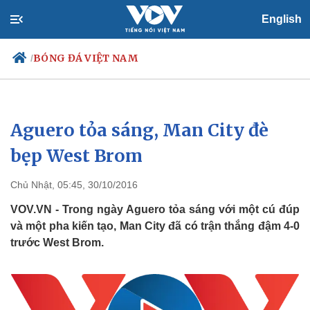
English
BÓNG ĐÁ VIỆT NAM
/
Aguero tỏa sáng, Man City đè
Chính trị
Xã hội
Đảng
Tin 24h
bẹp West Brom
Tổ chức nhân sự
Dự báo thời tiết
Quốc hội
Giáo dục
Chủ Nhật, 05:45, 30/10/2016
Nhận diện sự thật
Dấu ấn VOV
Việc làm
VOV.VN - Trong ngày Aguero tỏa sáng với một cú đúp
Biển đảo
và một pha kiến tạo, Man City đã có trận thắng đậm 4-0
trước West Brom.