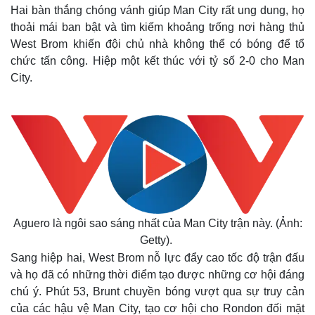
Hai bàn thắng chóng vánh giúp Man City rất ung dung, họ
thoải mái ban bật và tìm kiếm khoảng trống nơi hàng thủ
West Brom khiến đội chủ nhà không thể có bóng để tổ
chức tấn công. Hiệp một kết thúc với tỷ số 2-0 cho Man
City.
Aguero là ngôi sao sáng nhất của Man City trận này. (Ảnh:
Getty).
Sang hiệp hai, West Brom nỗ lực đẩy cao tốc độ trận đấu
và họ đã có những thời điểm tạo được những cơ hội đáng
chú ý. Phút 53, Brunt chuyền bóng vượt qua sự truy cản
Thế giới
Multimedia
của các hậu vệ Man City, tạo cơ hội cho Rondon đối mặt