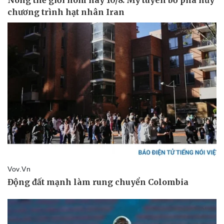
Thể thao
Ô tô - Xe máy
Bóng đá
Ô tô
Lịch thi đấu bóng đá
Xe máy
Thế giới thể thao
Tư vấn
eSports
Hậu trường