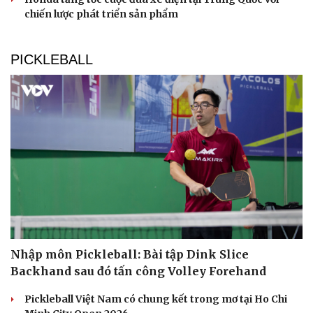
chiến lược phát triển sản phẩm
PICKLEBALL
Du lịch
Podcast
Tư vấn
Câu chuyện thời sự
Săn Tour
Đọc truyện đêm khuya
check-in
Cửa sổ tình yêu
Kể chuyện cho bé
Hạt giống tâm hồn
Nhập môn Pickleball: Bài tập Dink Slice
Backhand sau đó tấn công Volley Forehand
Pickleball Việt Nam có chung kết trong mơ tại Ho Chi