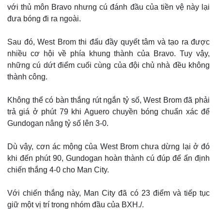
Quan sát
Video
với thủ môn Bravo nhưng cú đánh đầu của tiền vệ này lại
Cuộc sống đó đây
Ảnh
đưa bóng đi ra ngoài.
Hồ sơ
E-Magazine
Infographic
Sau đó, West Brom thi đấu đầy quyết tâm và tạo ra được
nhiều cơ hội về phía khung thành của Bravo. Tuy vậy,
những cú dứt điểm cuối cùng của đội chủ nhà đều không
thành công.
Không thể có bàn thắng rút ngắn tỷ số, West Brom đã phải
trả giá ở phút 79 khi Aguero chuyền bóng chuẩn xác để
Gundogan nâng tỷ số lên 3-0.
Dù vậy, cơn ác mộng của West Brom chưa dừng lại ở đó
khi đến phút 90, Gundogan hoàn thành cú đúp để ấn định
chiến thắng 4-0 cho Man City.
Với chiến thắng này, Man City đã có 23 điểm và tiếp tục
giữ một vị trí trong nhóm đầu của BXH./.