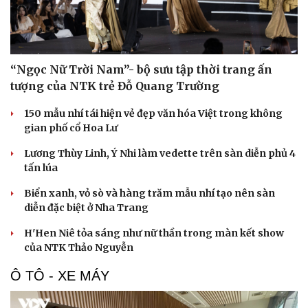
Di sản
“Ngọc Nữ Trời Nam”- bộ sưu tập thời trang ấn
tượng của NTK trẻ Đỗ Quang Trường
150 mẫu nhí tái hiện vẻ đẹp văn hóa Việt trong không
gian phố cổ Hoa Lư
Lương Thùy Linh, Ý Nhi làm vedette trên sàn diễn phủ 4
tấn lúa
Biển xanh, vỏ sò và hàng trăm mẫu nhí tạo nên sàn
diễn đặc biệt ở Nha Trang
H'Hen Niê tỏa sáng như nữ thần trong màn kết show
của NTK Thảo Nguyễn
Ô TÔ - XE MÁY