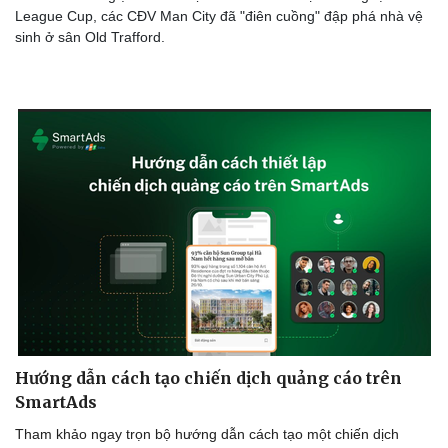
League Cup, các CĐV Man City đã "điên cuồng" đập phá nhà vệ
sinh ở sân Old Trafford.
Sức khỏe
Đời sống
Dinh dưỡng - món ngon
Nhà đẹp
Cây thuốc
Blog
Sản phụ khoa
Tình yêu - Gia đình
Nhi khoa
Nam khoa
Làm đẹp - giảm cân
Phòng mạch online
Ăn sạch sống khỏe
Hướng dẫn cách tạo chiến dịch quảng cáo trên
SmartAds
Tham khảo ngay trọn bộ hướng dẫn cách tạo một chiến dịch