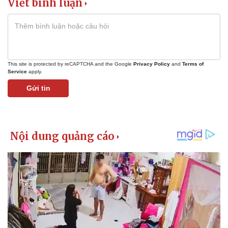
Viết bình luận
This site is protected by reCAPTCHA and the Google
Privacy Policy
and
Terms of
Service
apply.
Gửi tin
Pháp luật
Quân sự - Quốc phòng
Vụ án
Vũ khí
Tin nóng
Việt Nam