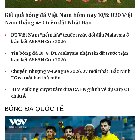
Kết quả bóng đá Việt Nam hôm nay 10/8: U20 Việt
Nam thắng 4-0 trên đất Nhật Bản
ĐT Việt Nam “nếm lửa” trước ngày đối đầu Malaysia ở
bán kết ASEAN Cup 2026
Tin bóng đá 10-8: ĐT Malaysia nhận tin dữ trước trận
bán kết ASEAN Cup 2026
Chuyển nhượng V-League 2026/27 mới nhất: Bắc Ninh
FC ra mắt hai thủ môn
HLV Polking quyết tâm đưa CAHN giành vé dự Cúp C1
châu Á
BÓNG ĐÁ QUỐC TẾ
Cải chính