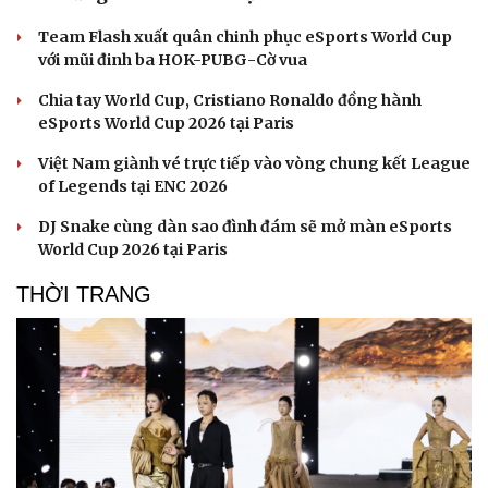
Team Flash xuất quân chinh phục eSports World Cup
với mũi đinh ba HOK-PUBG-Cờ vua
Chia tay World Cup, Cristiano Ronaldo đồng hành
eSports World Cup 2026 tại Paris
Việt Nam giành vé trực tiếp vào vòng chung kết League
of Legends tại ENC 2026
DJ Snake cùng dàn sao đình đám sẽ mở màn eSports
World Cup 2026 tại Paris
THỜI TRANG
Văn hóa
Giải trí
Sân khấu - Điện ảnh
Nghệ sĩ
Văn học
Thời trang
Âm nhạc
Sao Việt