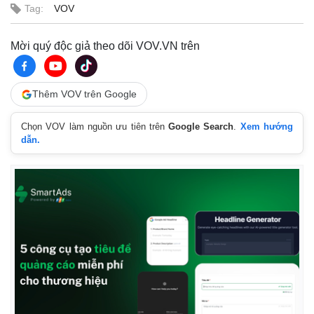
Tag:
VOV
Mời quý độc giả theo dõi VOV.VN trên
Thêm VOV trên Google
Kinh tế
Thị trường
Chọn VOV làm nguồn ưu tiên trên
Google Search
.
Xem hướng
dẫn.
Bất động sản
Giá vàng
Khởi nghiệp
Tiêu dùng
Tỷ giá
Chứng khoán
Giá cà phê