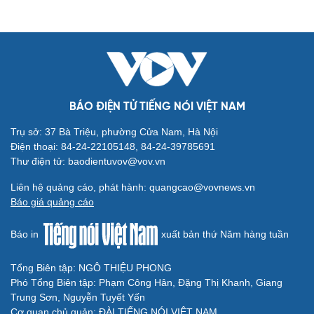
BÁO ĐIỆN TỬ TIẾNG NÓI VIỆT NAM
Trụ sở: 37 Bà Triệu, phường Cửa Nam, Hà Nội
Điện thoại: 84-24-22105148, 84-24-39785691
Thư điện tử: baodientuvov@vov.vn
Liên hệ quảng cáo, phát hành: quangcao@vovnews.vn
Báo giá quảng cáo
Báo in
xuất bản thứ Năm hàng tuần
Tổng Biên tập: NGÔ THIỆU PHONG
Phó Tổng Biên tập: Phạm Công Hân, Đặng Thị Khanh, Giang
Trung Sơn, Nguyễn Tuyết Yến
Cơ quan chủ quản: ĐÀI TIẾNG NÓI VIỆT NAM