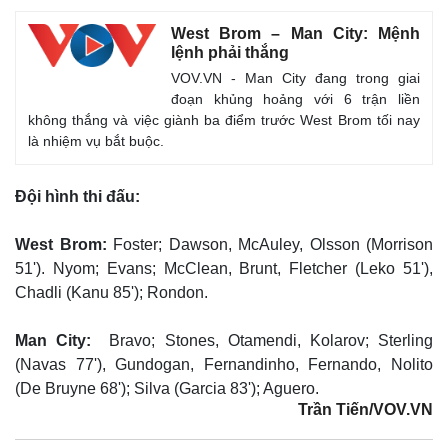
West Brom – Man City: Mệnh
lệnh phải thắng
VOV.VN - Man City đang trong giai
đoạn khủng hoảng với 6 trận liền
không thắng và việc giành ba điểm trước West Brom tối nay
là nhiệm vụ bắt buộc.
Đội hình thi đấu:
West Brom:
Foster; Dawson, McAuley, Olsson (Morrison
51'). Nyom; Evans; McClean, Brunt, Fletcher (Leko 51'),
Chadli (Kanu 85'); Rondon.
Man City:
Bravo; Stones, Otamendi, Kolarov; Sterling
(Navas 77'), Gundogan, Fernandinho, Fernando, Nolito
(De Bruyne 68'); Silva (Garcia 83'); Aguero.
Trần Tiến/VOV.VN