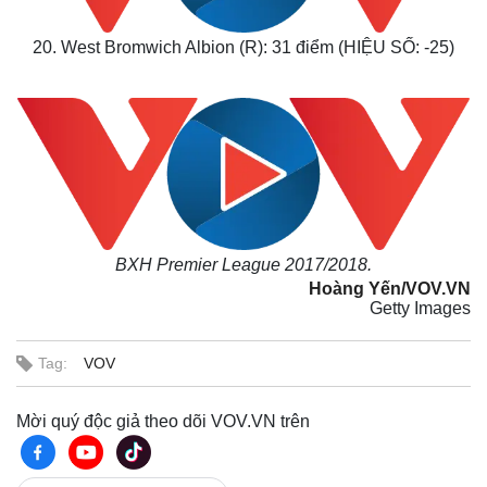
20. West Bromwich Albion (R): 31 điểm (HIỆU SỐ: -25)
Pháp luật
Quân sự - Quốc phòng
Vụ án
Vũ khí
Tin nóng
Việt Nam
Tư vấn luật
Phân tích
BXH Premier League 2017/2018.
Hoàng Yến/VOV.VN
Getty Images
Tag:
VOV
Mời quý độc giả theo dõi VOV.VN trên