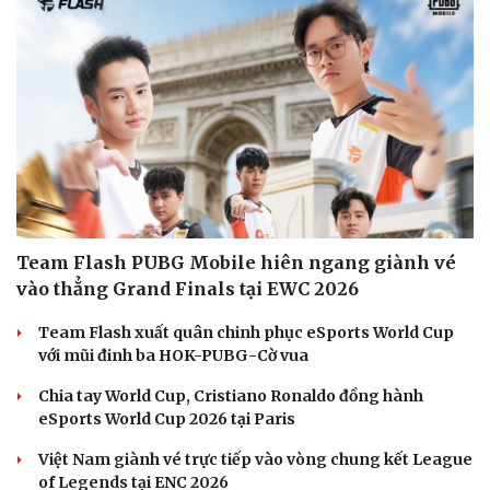
Văn hóa
Giải trí
Sân khấu - Điện ảnh
Nghệ sĩ
Văn học
Thời trang
Âm nhạc
Sao Việt
Di sản
Team Flash PUBG Mobile hiên ngang giành vé
vào thẳng Grand Finals tại EWC 2026
Team Flash xuất quân chinh phục eSports World Cup
với mũi đinh ba HOK-PUBG-Cờ vua
Chia tay World Cup, Cristiano Ronaldo đồng hành
eSports World Cup 2026 tại Paris
Việt Nam giành vé trực tiếp vào vòng chung kết League
of Legends tại ENC 2026