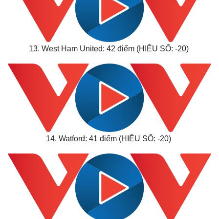
13. West Ham United: 42 điểm (HIỆU SỐ: -20)
Kinh tế
Thị trường
Bất động sản
Giá vàng
Khởi nghiệp
Tiêu dùng
Tỷ giá
Chứng khoán
Giá cà phê
14. Watford: 41 điểm (HIỆU SỐ: -20)