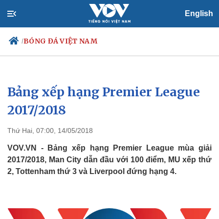
English
BÓNG ĐÁ VIỆT NAM
/
Bảng xếp hạng Premier League
Chính trị
Xã hội
Đảng
Tin 24h
2017/2018
Tổ chức nhân sự
Dự báo thời tiết
Quốc hội
Giáo dục
Thứ Hai, 07:00, 14/05/2018
Nhận diện sự thật
Dấu ấn VOV
Việc làm
VOV.VN - Bảng xếp hạng Premier League mùa giải
Biển đảo
2017/2018, Man City dẫn đầu với 100 điểm, MU xếp thứ
2, Tottenham thứ 3 và Liverpool đứng hạng 4.