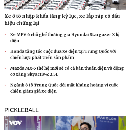
Du lịch
Podcast
Tư vấn
Câu chuyện thời sự
Săn Tour
Đọc truyện đêm khuya
Xe ô tô nhập khẩu tăng kỷ lục, xe lắp ráp có dấu
check-in
Cửa sổ tình yêu
hiệu chững lại
Kể chuyện cho bé
Hạt giống tâm hồn
Xe MPV 6 chỗ ghế thương gia Hyundai Stargazer X lộ
diện
Honda tăng tốc cuộc đua xe điện tại Trung Quốc với
chiến lược phát triển sản phẩm
Mazda MX-5 thế hệ mới sẽ có cả bản thuần điện và động
cơ xăng Skyactiv-Z 2.5L
Ngành ô tô Trung Quốc đối mặt khủng hoảng vì cuộc
chiến giảm giá xe điện
PICKLEBALL