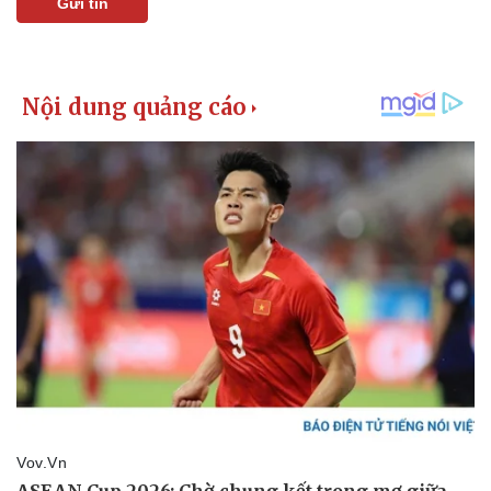
Gửi tin
Thể thao
Ô tô - Xe máy
Bóng đá
Ô tô
Lịch thi đấu bóng đá
Xe máy
Thế giới thể thao
Tư vấn
eSports
Hậu trường