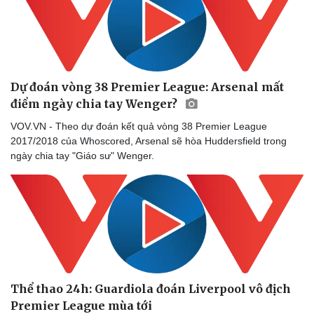
Sức khỏe
Đời sống
Dinh dưỡng - món ngon
Nhà đẹp
Cây thuốc
Blog
Sản phụ khoa
Tình yêu - Gia đình
Nhi khoa
Nam khoa
Dự đoán vòng 38 Premier League: Arsenal mất
Làm đẹp - giảm cân
điểm ngày chia tay Wenger?
Phòng mạch online
Ăn sạch sống khỏe
VOV.VN - Theo dự đoán kết quả vòng 38 Premier League
2017/2018 của Whoscored, Arsenal sẽ hòa Huddersfield trong
ngày chia tay "Giáo sư" Wenger.
Thể thao 24h: Guardiola đoán Liverpool vô địch
Premier League mùa tới