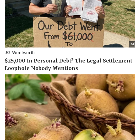
Doanh nghiệp
Công nghệ
Thông tin doanh nghiệp
Sành điệu
Doanh nghiệp 24h
Tin Công nghệ
Doanh nhân
Trải nghiệm
Vì cộng đồng
Chuyển đổi số