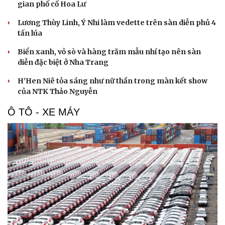
gian phố cổ Hoa Lư
Lương Thùy Linh, Ý Nhi làm vedette trên sàn diễn phủ 4
tấn lúa
Biển xanh, vỏ sò và hàng trăm mẫu nhí tạo nên sàn
diễn đặc biệt ở Nha Trang
H'Hen Niê tỏa sáng như nữ thần trong màn kết show
của NTK Thảo Nguyễn
Ô TÔ - XE MÁY