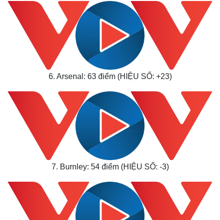
6. Arsenal: 63 điểm (HIỆU SỐ: +23)
Thế giới
Multimedia
Quan sát
Video
Cuộc sống đó đây
Ảnh
Hồ sơ
E-Magazine
Infographic
7. Burnley: 54 điểm (HIỆU SỐ: -3)