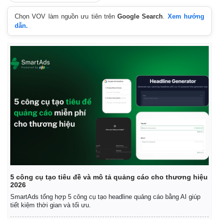
Chọn VOV làm nguồn ưu tiên trên
Google Search
.
Xem hướng
dẫn.
Kinh tế
Thị trường
Bất động sản
Giá vàng
Khởi nghiệp
Tiêu dùng
Tỷ giá
Chứng khoán
Giá cà phê
5 công cụ tạo tiêu đề và mô tả quảng cáo cho thương hiệu
2026
SmartAds tổng hợp 5 công cụ tạo headline quảng cáo bằng AI giúp
tiết kiệm thời gian và tối ưu.