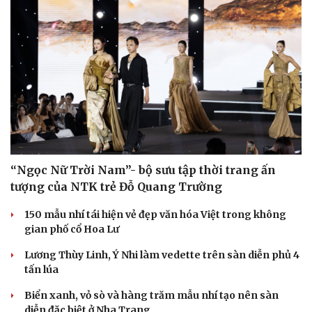
“Ngọc Nữ Trời Nam”- bộ sưu tập thời trang ấn
tượng của NTK trẻ Đỗ Quang Trường
150 mẫu nhí tái hiện vẻ đẹp văn hóa Việt trong không
gian phố cổ Hoa Lư
Lương Thùy Linh, Ý Nhi làm vedette trên sàn diễn phủ 4
tấn lúa
Biển xanh, vỏ sò và hàng trăm mẫu nhí tạo nên sàn
diễn đặc biệt ở Nha Trang