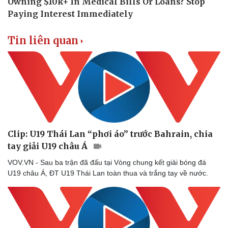
Tin liên quan
Doanh nghiệp
Công nghệ
Thông tin doanh nghiệp
Sành điệu
Doanh nghiệp 24h
Tin Công nghệ
Doanh nhân
Trải nghiệm
Vì cộng đồng
Chuyển đổi số
Clip: U19 Thái Lan “phơi áo” trước Bahrain, chia
tay giải U19 châu Á
VOV.VN - Sau ba trận đã đấu tại Vòng chung kết giải bóng đá
U19 châu Á, ĐT U19 Thái Lan toàn thua và trắng tay về nước.