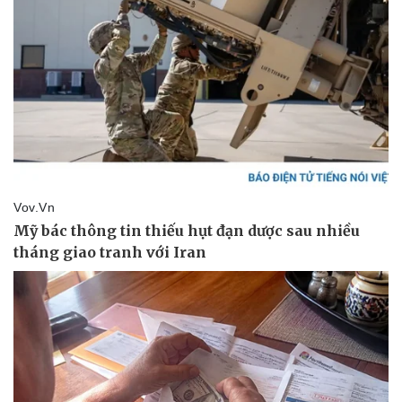
Thể thao
Ô tô - Xe máy
Bóng đá
Ô tô
Lịch thi đấu bóng đá
Xe máy