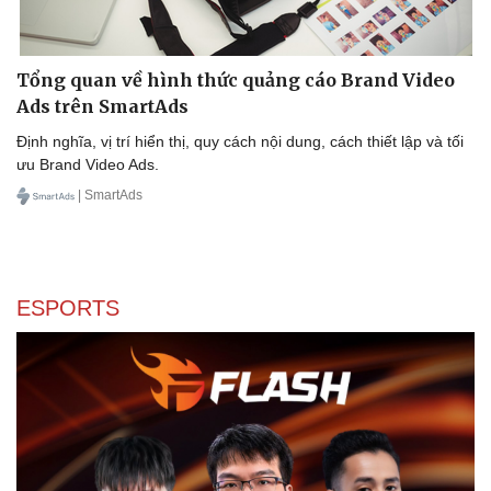
Tổng quan về hình thức quảng cáo Brand Video
Ads trên SmartAds
Định nghĩa, vị trí hiển thị, quy cách nội dung, cách thiết lập và tối
ưu Brand Video Ads.
| SmartAds
Sức khỏe
Đời sống
ESPORTS
Dinh dưỡng - món ngon
Nhà đẹp
Cây thuốc
Blog
Sản phụ khoa
Tình yêu - Gia đình
Nhi khoa
Nam khoa
Làm đẹp - giảm cân
Phòng mạch online
Ăn sạch sống khỏe