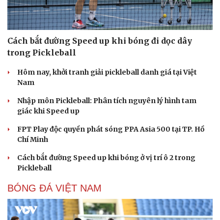
Cách bắt đường Speed up khi bóng đi dọc dây
trong Pickleball
Hôm nay, khởi tranh giải pickleball danh giá tại Việt
Nam
Du lịch
Podcast
Nhập môn Pickleball: Phân tích nguyên lý hình tam
Tư vấn
Câu chuyện thời sự
giác khi Speed up
Săn Tour
Đọc truyện đêm khuya
check-in
Cửa sổ tình yêu
FPT Play độc quyền phát sóng PPA Asia 500 tại TP. Hồ
Kể chuyện cho bé
Chí Minh
Hạt giống tâm hồn
Cách bắt đường Speed up khi bóng ở vị trí ô 2 trong
Pickleball
BÓNG ĐÁ VIỆT NAM