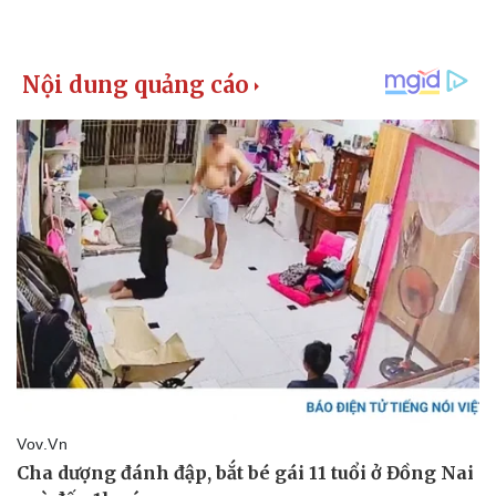
Pháp luật
Quân sự - Quốc phòng
Vụ án
Vũ khí
Tin nóng
Việt Nam
Tư vấn luật
Phân tích