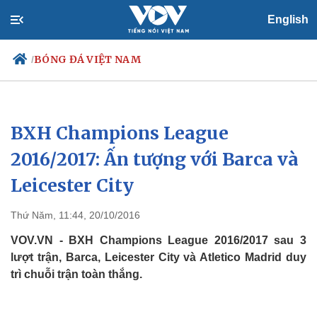
English
BÓNG ĐÁ VIỆT NAM
/
BXH Champions League
Chính trị
Xã hội
Đảng
Tin 24h
2016/2017: Ấn tượng với Barca và
Tổ chức nhân sự
Dự báo thời tiết
Leicester City
Quốc hội
Giáo dục
Nhận diện sự thật
Dấu ấn VOV
Việc làm
Thứ Năm, 11:44, 20/10/2016
Biển đảo
VOV.VN - BXH Champions League 2016/2017 sau 3
lượt trận, Barca, Leicester City và Atletico Madrid duy
trì chuỗi trận toàn thắng.