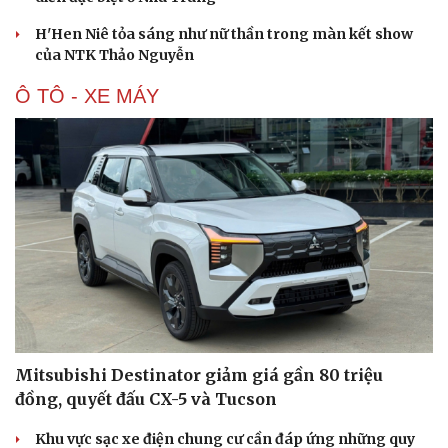
H'Hen Niê tỏa sáng như nữ thần trong màn kết show
Văn hóa
Giải trí
của NTK Thảo Nguyễn
Sân khấu - Điện ảnh
Nghệ sĩ
Văn học
Thời trang
Ô TÔ - XE MÁY
Âm nhạc
Sao Việt
Di sản
Mitsubishi Destinator giảm giá gần 80 triệu
đồng, quyết đấu CX-5 và Tucson
Khu vực sạc xe điện chung cư cần đáp ứng những quy