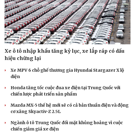
Xe ô tô nhập khẩu tăng kỷ lục, xe lắp ráp có dấu
hiệu chững lại
Xe MPV 6 chỗ ghế thương gia Hyundai Stargazer X lộ
diện
Honda tăng tốc cuộc đua xe điện tại Trung Quốc với
chiến lược phát triển sản phẩm
Mazda MX-5 thế hệ mới sẽ có cả bản thuần điện và động
cơ xăng Skyactiv-Z 2.5L
Ngành ô tô Trung Quốc đối mặt khủng hoảng vì cuộc
chiến giảm giá xe điện