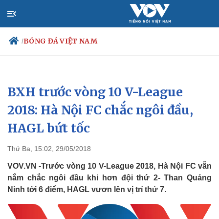
BÓNG ĐÁ VIỆT NAM
/
BXH trước vòng 10 V-League
Chính trị
Xã hội
Đảng
Tin 24h
2018: Hà Nội FC chắc ngôi đầu,
Tổ chức nhân sự
Dự báo thời tiết
HAGL bứt tốc
Quốc hội
Giáo dục
Nhận diện sự thật
Dấu ấn VOV
Việc làm
Thứ Ba, 15:02, 29/05/2018
Biển đảo
VOV.VN -Trước vòng 10 V-League 2018, Hà Nội FC vẫn
nắm chắc ngôi đầu khi hơn đội thứ 2- Than Quảng
Ninh tới 6 điểm, HAGL vươn lên vị trí thứ 7.