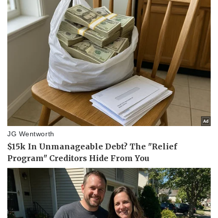
Doanh nghiệp
Công nghệ
Thông tin doanh nghiệp
Sành điệu
Doanh nghiệp 24h
Tin Công nghệ
Doanh nhân
Trải nghiệm
Vì cộng đồng
Chuyển đổi số