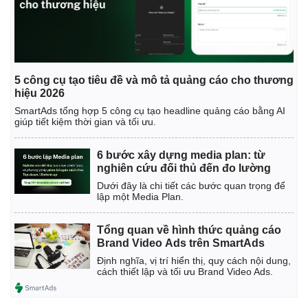
Pháp luật
Quân sự - Quốc p
Vụ án
Vũ khí
Tin nóng
Việt Nam
Tư vấn luật
Phân tích
5 công cụ tạo tiêu đề và mô tả quảng cáo cho thương
hiệu 2026
SmartAds tổng hợp 5 công cụ tạo headline quảng cáo bằng AI
giúp tiết kiệm thời gian và tối ưu.
6 bước xây dựng media plan: từ
nghiên cứu đối thủ đến đo lường
Dưới đây là chi tiết các bước quan trọng để
lập một Media Plan.
Tổng quan về hình thức quảng cáo
Brand Video Ads trên SmartAds
Định nghĩa, vị trí hiển thị, quy cách nội dung,
cách thiết lập và tối ưu Brand Video Ads.