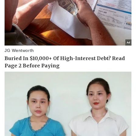
Thể thao
Ô tô - Xe máy
Bóng đá
Ô tô
Lịch thi đấu bóng đá
Xe máy