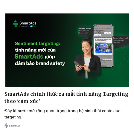
Văn hóa
Giải trí
Sân khấu - Điện ảnh
Nghệ sĩ
SmartAds chính thức ra mắt tính năng Targeting
Văn học
Thời trang
theo 'cảm xúc'
Âm nhạc
Sao Việt
Di sản
Đây là bước mở rộng quan trọng trong hệ sinh thái contextual
targeting.