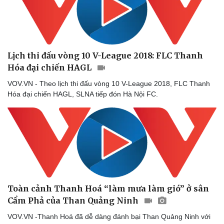
Lịch thi đấu vòng 10 V-League 2018: FLC Thanh
Hóa đại chiến HAGL
VOV.VN - Theo lịch thi đấu vòng 10 V-League 2018, FLC Thanh
Hóa đại chiến HAGL, SLNA tiếp đón Hà Nội FC.
Sức khỏe
Đời sống
Dinh dưỡng - món ngon
Nhà đẹp
Cây thuốc
Blog
Sản phụ khoa
Tình yêu - Gia đìn
Nhi khoa
Nam khoa
Toàn cảnh Thanh Hoá “làm mưa làm gió” ở sân
Làm đẹp - giảm cân
Cẩm Phả của Than Quảng Ninh
Phòng mạch online
VOV.VN -Thanh Hoá đã dễ dàng đánh bại Than Quảng Ninh với
Ăn sạch sống khỏe