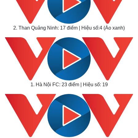
Kinh tế
Thị trường
2. Than Quảng Ninh: 17 điểm | Hiệu số:4 (Áo xanh)
Bất động sản
Giá vàng
Khởi nghiệp
Tiêu dùng
Tỷ giá
Chứng khoán
Giá cà phê
1. Hà Nội FC: 23 điểm | Hiệu số: 19