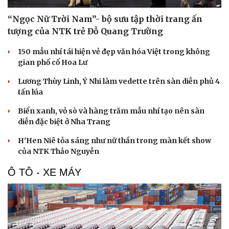
“Ngọc Nữ Trời Nam”- bộ sưu tập thời trang ấn
tượng của NTK trẻ Đỗ Quang Trường
150 mẫu nhí tái hiện vẻ đẹp văn hóa Việt trong không
gian phố cổ Hoa Lư
Lương Thùy Linh, Ý Nhi làm vedette trên sàn diễn phủ 4
tấn lúa
Du lịch
Podcast
Biển xanh, vỏ sò và hàng trăm mẫu nhí tạo nên sàn
Tư vấn
Câu chuyện thời s
diễn đặc biệt ở Nha Trang
Săn Tour
Đọc truyện đêm kh
check-in
Cửa sổ tình yêu
H'Hen Niê tỏa sáng như nữ thần trong màn kết show
Kể chuyện cho bé
của NTK Thảo Nguyễn
Hạt giống tâm hồn
Ô TÔ - XE MÁY