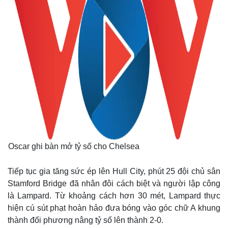
Thế giới
Multimedia
Quan sát
Video
Cuộc sống đó đây
Ảnh
Hồ sơ
E-Magazine
Infographic
Oscar ghi bàn mở tỷ số cho Chelsea
Tiếp tục gia tăng sức ép lên Hull City, phút 25 đội chủ sân
Stamford Bridge đã nhân đôi cách biệt và người lập công
là Lampard. Từ khoảng cách hơn 30 mét, Lampard thực
hiện cú sút phạt hoàn hảo đưa bóng vào góc chữ A khung
thành đối phương nâng tỷ số lên thành 2-0.