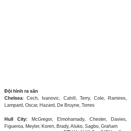
Tỷ giá
Chứng khoán
Giá cà phê
Đội hình ra sân
Chelsea
: Cech, Ivanovic, Cahill, Terry, Cole, Ramires,
Lampard, Oscar, Hazard, De Bruyne, Torres
Hull City:
McGregor, Elmohamady, Chester, Davies,
Figueroa, Meyler, Koren, Brady, Aluko, Sagbo, Graham