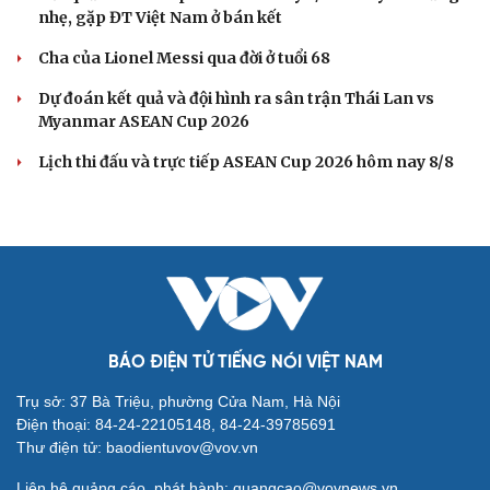
nhẹ, gặp ĐT Việt Nam ở bán kết
Cha của Lionel Messi qua đời ở tuổi 68
Dự đoán kết quả và đội hình ra sân trận Thái Lan vs
Myanmar ASEAN Cup 2026
Lịch thi đấu và trực tiếp ASEAN Cup 2026 hôm nay 8/8
BÁO ĐIỆN TỬ TIẾNG NÓI VIỆT NAM
Trụ sở: 37 Bà Triệu, phường Cửa Nam, Hà Nội
Điện thoại: 84-24-22105148, 84-24-39785691
Thư điện tử: baodientuvov@vov.vn
Liên hệ quảng cáo, phát hành: quangcao@vovnews.vn