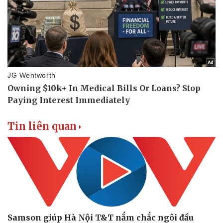
Thông tin doanh nghiệp
Sành điệu
Doanh nghiệp 24h
Tin Công nghệ
Doanh nhân
Trải nghiệm
Vì cộng đồng
Chuyển đổi số
Tin liên quan
Samson giúp Hà Nội T&T nắm chắc ngôi đầu