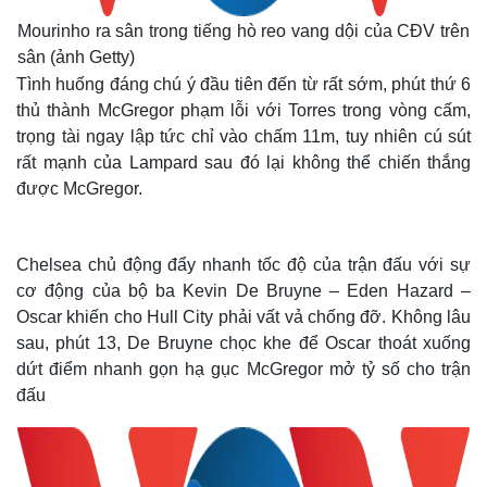
Mourinho ra sân trong tiếng hò reo vang dội của CĐV trên
sân (ảnh Getty)
Tình huống đáng chú ý đầu tiên đến từ rất sớm, phút thứ 6
thủ thành McGregor phạm lỗi với Torres trong vòng cấm,
trọng tài ngay lập tức chỉ vào chấm 11m, tuy nhiên cú sút
rất mạnh của Lampard sau đó lại không thể chiến thắng
được McGregor.
Chelsea chủ động đẩy nhanh tốc độ của trận đấu với sự
cơ động của bộ ba Kevin De Bruyne – Eden Hazard –
Oscar khiến cho Hull City phải vất vả chống đỡ. Không lâu
sau, phút 13, De Bruyne chọc khe để Oscar thoát xuống
dứt điểm nhanh gọn hạ gục McGregor mở tỷ số cho trận
đấu