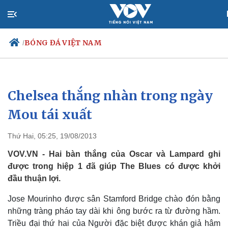
BÓNG ĐÁ VIỆT NAM
/
Chelsea thắng nhàn trong ngày
Chính trị
Xã hội
Đảng
Tin 24h
Mou tái xuất
Tổ chức nhân sự
Dự báo thời tiết
Quốc hội
Giáo dục
Thứ Hai, 05:25, 19/08/2013
Nhận diện sự thật
Dấu ấn VOV
Việc làm
VOV.VN - Hai bàn thắng của Oscar và Lampard ghi
Biển đảo
được trong hiệp 1 đã giúp The Blues có được khởi
đầu thuận lợi.
Jose Mourinho được sân Stamford Bridge chào đón bằng
những tràng pháo tay dài khi ông bước ra từ đường hầm.
Triều đại thứ hai của Người đặc biệt được khán giả hâm