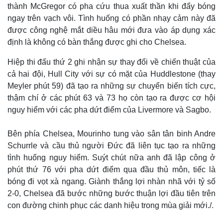
thành McGregor có pha cứu thua xuất thần khi đẩy bóng
ngay trên vạch vôi. Tình huống có phần nhạy cảm này đã
được công nghệ mắt diều hâu mới đưa vào áp dụng xác
định là không có bàn thắng được ghi cho Chelsea.
Hiệp thi đấu thứ 2 ghi nhận sự thay đổi về chiến thuật của
cả hai đội, Hull City với sự có mặt của Huddlestone (thay
Meyler phút 59) đã tạo ra những sự chuyển biến tích cực,
thậm chí ở các phút 63 và 73 họ còn tạo ra được cơ hội
nguy hiểm với các pha dứt điểm của Livermore và Sagbo.
Bên phía Chelsea, Mourinho tung vào sân tân binh Andre
Schurrle và cầu thủ người Đức đã liên tục tạo ra những
tình huống nguy hiểm. Suýt chút nữa anh đã lập công ở
phút thứ 76 với pha dứt điểm qua đầu thủ môn, tiếc là
bóng đi vọt xà ngang. Giành thắng lợi nhàn nhã với tỷ số
2-0, Chelsea đã bước những bước thuận lợi đầu tiên trên
Kinh tế
Thị trường
con đường chinh phục các danh hiệu trong mùa giải mới./.
Bất động sản
Giá vàng
Khởi nghiệp
Tiêu dùng