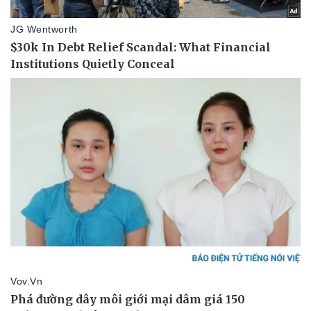
Thể thao
Ô tô - Xe máy
Bóng đá
Ô tô
Lịch thi đấu bóng đá
Xe máy
Thế giới thể thao
Tư vấn
eSports
Hậu trường