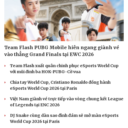
Team Flash PUBG Mobile hiên ngang giành vé
vào thẳng Grand Finals tại EWC 2026
Team Flash xuất quân chinh phục eSports World Cup
Văn hóa
Giải trí
với mũi đinh ba HOK-PUBG-Cờ vua
Sân khấu - Điện ảnh
Nghệ sĩ
Văn học
Thời trang
Chia tay World Cup, Cristiano Ronaldo đồng hành
Âm nhạc
Sao Việt
eSports World Cup 2026 tại Paris
Di sản
Việt Nam giành vé trực tiếp vào vòng chung kết League
of Legends tại ENC 2026
DJ Snake cùng dàn sao đình đám sẽ mở màn eSports
World Cup 2026 tại Paris