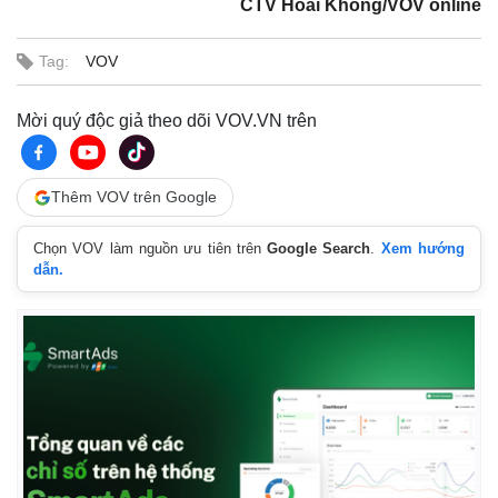
CTV Hoài Không/VOV online
Tag:
VOV
Mời quý độc giả theo dõi VOV.VN trên
Thêm VOV trên Google
Chọn VOV làm nguồn ưu tiên trên
Google Search
.
Xem hướng
dẫn.