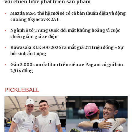
với chiến lược phát triển sản phẩm
Mazda MX-5 thế hệ mới sẽ có cả bản thuần điện và động
cơ xăng Skyactiv-Z 2.5L
Du lịch
Podcast
Ngành ô tô Trung Quốc đối mặt khủng hoảng vì cuộc
Tư vấn
Câu chuyện thời sự
chiến giảm giá xe điện
Săn Tour
Đọc truyện đêm khuya
check-in
Cửa sổ tình yêu
Kawasaki KLE 500 2026 ra mắt giá 211 triệu đồng - Sự
Kể chuyện cho bé
hồi sinh ấn tượng
Hạt giống tâm hồn
Gần 2.000 con ốc titan trên siêu xe Pagani có giá hơn
2,9 tỷ đồng
PICKLEBALL