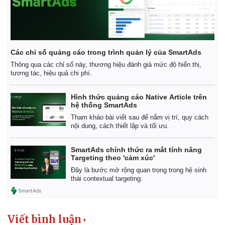
Các chỉ số quảng cáo trong trình quản lý của SmartAds
Thông qua các chỉ số này, thương hiệu đánh giá mức độ hiển thị,
tương tác, hiệu quả chi phí.
Hình thức quảng cáo Native Article trên
hệ thống SmartAds
Tham khảo bài viết sau để nắm vị trí, quy cách
nội dung, cách thiết lập và tối ưu.
Pháp luật
Quân sự - Quốc phòng
SmartAds chính thức ra mắt tính năng
Vụ án
Vũ khí
Targeting theo 'cảm xúc'
Tin nóng
Việt Nam
Đây là bước mở rộng quan trọng trong hệ sinh
Tư vấn luật
Phân tích
thái contextual targeting.
Viết bình luận