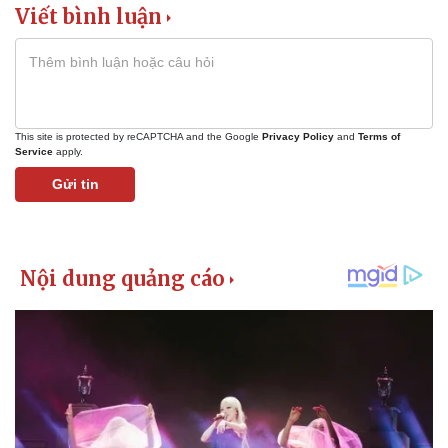
Viết bình luận
This site is protected by reCAPTCHA and the Google
Privacy Policy
and
Terms of
Service
apply.
Pháp luật
Quân sự - Quốc phòng
Gửi tin
Vụ án
Vũ khí
Tin nóng
Việt Nam
Tư vấn luật
Phân tích