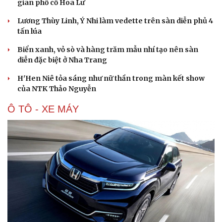
gian phố cổ Hoa Lư
Lương Thùy Linh, Ý Nhi làm vedette trên sàn diễn phủ 4
tấn lúa
Biển xanh, vỏ sò và hàng trăm mẫu nhí tạo nên sàn
diễn đặc biệt ở Nha Trang
H'Hen Niê tỏa sáng như nữ thần trong màn kết show
của NTK Thảo Nguyễn
Ô TÔ - XE MÁY