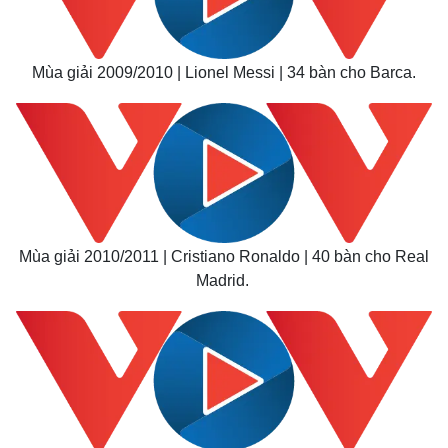
Thế giới
Multimedia
Mùa giải 2009/2010 | Lionel Messi | 34 bàn cho Barca.
Quan sát
Video
Cuộc sống đó đây
Ảnh
Hồ sơ
E-Magazine
Infographic
Mùa giải 2010/2011 | Cristiano Ronaldo | 40 bàn cho Real
Madrid.