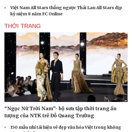
Văn học
Thời trang
Việt Nam All Stars thắng ngược Thái Lan All Stars dịp
Âm nhạc
Sao Việt
kỷ niệm 8 năm FC Online
Di sản
THỜI TRANG
“Ngọc Nữ Trời Nam”- bộ sưu tập thời trang ấn
tượng của NTK trẻ Đỗ Quang Trường
150 mẫu nhí tái hiện vẻ đẹp văn hóa Việt trong không