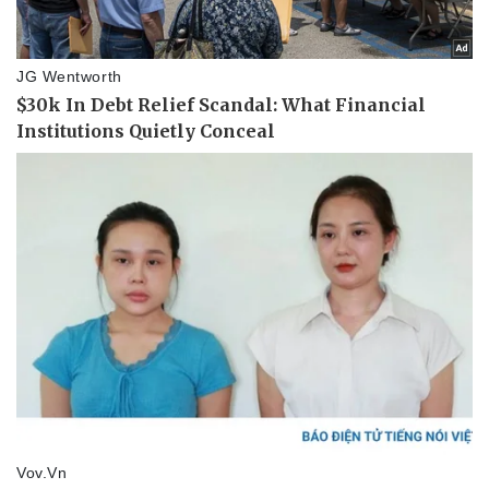
Thể thao
Ô tô - Xe máy
Bóng đá
Ô tô