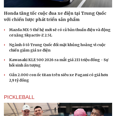
Honda tăng tốc cuộc đua xe điện tại Trung Quốc
với chiến lược phát triển sản phẩm
Mazda MX-5 thế hệ mới sẽ có cả bản thuần điện và động
cơ xăng Skyactiv-Z 2.5L
Ngành ô tô Trung Quốc đối mặt khủng hoảng vì cuộc
chiến giảm giá xe điện
Kawasaki KLE 500 2026 ra mắt giá 211 triệu đồng - Sự
Du lịch
Podcast
hồi sinh ấn tượng
Tư vấn
Câu chuyện thời sự
Săn Tour
Đọc truyện đêm khuya
Gần 2.000 con ốc titan trên siêu xe Pagani có giá hơn
check-in
Cửa sổ tình yêu
2,9 tỷ đồng
Kể chuyện cho bé
Hạt giống tâm hồn
PICKLEBALL