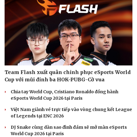
Team Flash xuất quân chinh phục eSports World
Cup với mũi đinh ba HOK-PUBG-Cờ vua
Chia tay World Cup, Cristiano Ronaldo đồng hành
eSports World Cup 2026 tại Paris
Việt Nam giành vé trực tiếp vào vòng chung kết League
of Legends tại ENC 2026
DJ Snake cùng dàn sao đình đám sẽ mở màn eSports
Văn hóa
Giải trí
World Cup 2026 tại Paris
Sân khấu - Điện ảnh
Nghệ sĩ