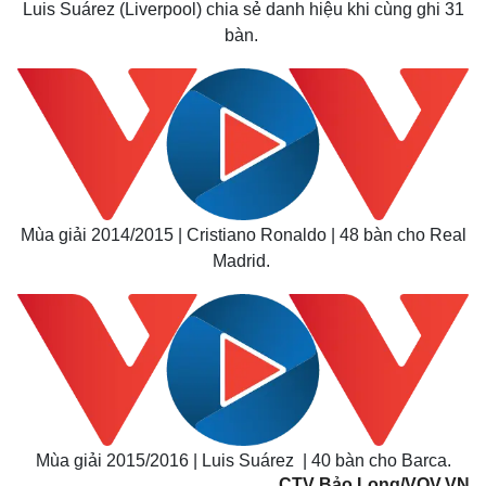
Luis Suárez (Liverpool) chia sẻ danh hiệu khi cùng ghi 31
bàn.
Mùa giải 2014/2015 | Cristiano Ronaldo | 48 bàn cho Real
Madrid.
Kinh tế
Thị trường
Bất động sản
Giá vàng
Khởi nghiệp
Tiêu dùng
Tỷ giá
Chứng khoán
Mùa giải 2015/2016 | Luis Suárez | 40 bàn cho Barca.
Giá cà phê
CTV Bảo Long/VOV.VN