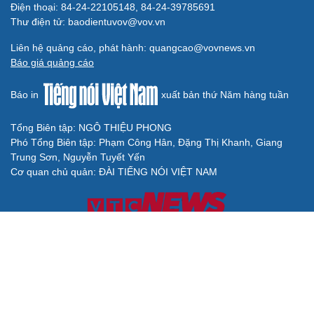
Điện thoại: 84-24-22105148, 84-24-39785691
Thư điện tử: baodientuvov@vov.vn
Liên hệ quảng cáo, phát hành: quangcao@vovnews.vn
Báo giá quảng cáo
Báo in
xuất bản thứ Năm hàng tuần
Tổng Biên tập: NGÔ THIỆU PHONG
Phó Tổng Biên tập: Phạm Công Hân, Đặng Thị Khanh, Giang
Trung Sơn, Nguyễn Tuyết Yến
Cơ quan chủ quản: ĐÀI TIẾNG NÓI VIỆT NAM
Không được sao chép lại bất kỳ thông tin nào từ website này khi
chưa có sự đồng ý bằng văn bản của Báo Điện tử Tiếng nói Việt