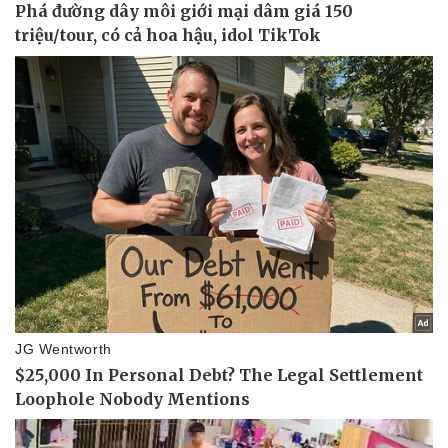
Lịch thi đấu bóng đá
Xe máy
Thế giới thể thao
Tư vấn
eSports
Hậu trường