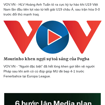
VOV.VN - HLV Hoàng Anh Tuấn tỏ ra cực kỳ tự hào khi U19 Việt
Nam lần đầu tiên lọt vào tứ kết giải U19 châu Á, sau trận hòa 0-0
trước đối thủ mạnh Iraq.
Sức khỏe
Đời sống
Dinh dưỡng - món ngon
Nhà đẹp
Cây thuốc
Blog
Sản phụ khoa
Tình yêu - Gia đình
Nhi khoa
Nam khoa
Làm đẹp - giảm cân
Phòng mạch online
Ăn sạch sống khỏe
Mourinho khen ngợi sự toả sáng của Pogba
VOV.VN - “Người đặc biệt” đã hết lòng khen gợi tiền vệ người
Pháp sau khi anh có cú đúp giúp MU đè bẹp 4-1 trước
Fenerbahce tại Europa League.