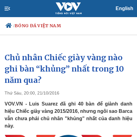
English
BÓNG ĐÁ VIỆT NAM
/
Chủ nhân Chiếc giày vàng nào
Chính trị
Xã hội
Đảng
Tin 24h
ghi bàn “khủng” nhất trong 10
Tổ chức nhân sự
Dự báo thời tiết
năm qua?
Quốc hội
Giáo dục
Nhận diện sự thật
Dấu ấn VOV
Việc làm
Thứ Sáu, 20:00, 21/10/2016
Biển đảo
VOV.VN - Luis Suarez đã ghi 40 bàn để giành danh
hiệu Chiếc giày vàng 2015/2016, nhưng ngôi sao Barca
vẫn chưa phải chủ nhân "khủng" nhất của danh hiệu
này.