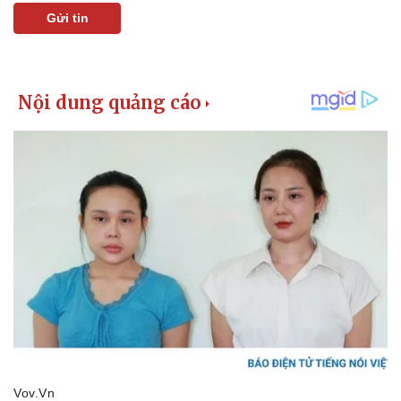
Gửi tin
Kinh tế
Thị trường
Bất động sản
Giá vàng
Khởi nghiệp
Tiêu dùng
Tỷ giá
Chứng khoán