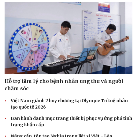
Hỗ trợ tâm lý cho bệnh nhân ung thư và người
Văn hóa
Giải trí
chăm sóc
Sân khấu - Điện ảnh
Nghệ sĩ
Văn học
Thời trang
Việt Nam giành 7 huy chương tại Olympic Trí tuệ nhân
Âm nhạc
Sao Việt
tạo quốc tế 2026
Di sản
Ban hành danh mục trang thiết bị phục vụ ứng phó tình
trạng khẩn cấp
Nâng cấp, tôn tạo Nghĩa trang liệt sĩ Việt - Lào