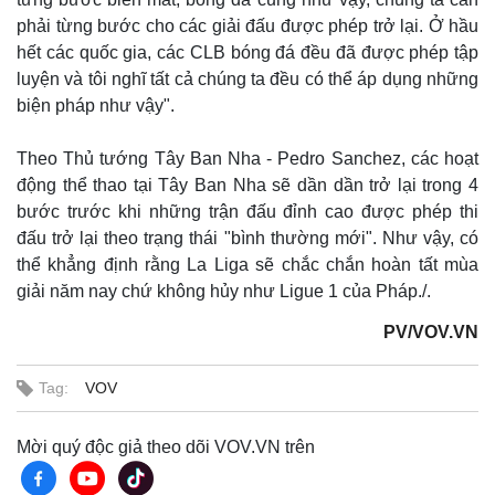
phải từng bước cho các giải đấu được phép trở lại. Ở hầu
hết các quốc gia, các CLB bóng đá đều đã được phép tập
luyện và tôi nghĩ tất cả chúng ta đều có thể áp dụng những
biện pháp như vậy".
Theo Thủ tướng Tây Ban Nha - Pedro Sanchez, các hoạt
động thể thao tại Tây Ban Nha sẽ dần dần trở lại trong 4
bước trước khi những trận đấu đỉnh cao được phép thi
đấu trở lại theo trạng thái "bình thường mới". Như vậy, có
thể khẳng định rằng La Liga sẽ chắc chắn hoàn tất mùa
giải năm nay chứ không hủy như Ligue 1 của Pháp./.
Thế giới
Multimedia
PV/VOV.VN
Quan sát
Video
Cuộc sống đó đây
Ảnh
Tag:
VOV
Hồ sơ
E-Magazine
Infographic
Mời quý độc giả theo dõi VOV.VN trên