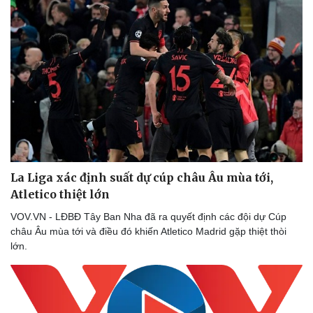
Thể thao
Ô tô - Xe máy
Bóng đá
Ô tô
Lịch thi đấu bóng đá
Xe máy
Thế giới thể thao
Tư vấn
eSports
Hậu trường
La Liga xác định suất dự cúp châu Âu mùa tới,
Atletico thiệt lớn
VOV.VN - LĐBĐ Tây Ban Nha đã ra quyết định các đội dự Cúp
châu Âu mùa tới và điều đó khiến Atletico Madrid gặp thiệt thòi
lớn.