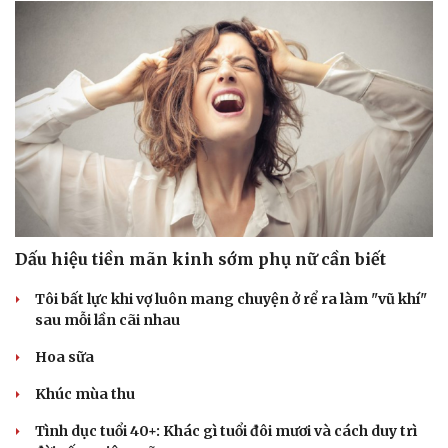
Dấu hiệu tiền mãn kinh sớm phụ nữ cần biết
Tôi bất lực khi vợ luôn mang chuyện ở rể ra làm "vũ khí"
sau mỗi lần cãi nhau
Hoa sữa
Khúc mùa thu
Tình dục tuổi 40+: Khác gì tuổi đôi mươi và cách duy trì