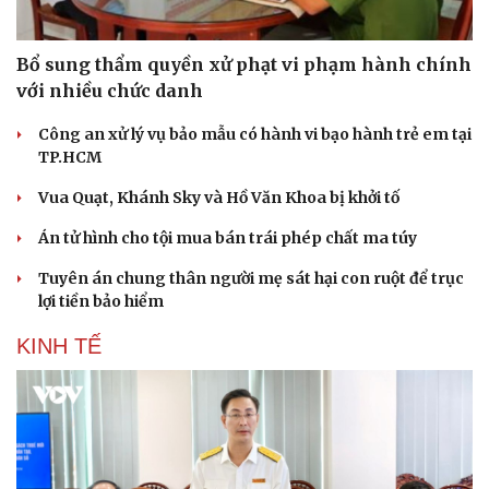
Bổ sung thẩm quyền xử phạt vi phạm hành chính
với nhiều chức danh
Công an xử lý vụ bảo mẫu có hành vi bạo hành trẻ em tại
TP.HCM
Vua Quạt, Khánh Sky và Hồ Văn Khoa bị khởi tố
Án tử hình cho tội mua bán trái phép chất ma túy
Tuyên án chung thân người mẹ sát hại con ruột để trục
lợi tiền bảo hiểm
KINH TẾ
Du lịch
Podcast
Tư vấn
Câu chuyện thời sự
Săn Tour
Đọc truyện đêm khuya
check-in
Cửa sổ tình yêu
Kể chuyện cho bé
Hạt giống tâm hồn