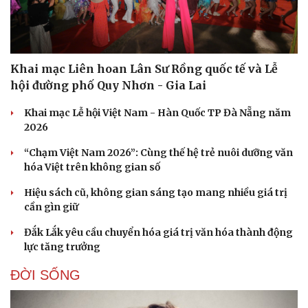
Doanh nghiệp
Công nghệ
Khai mạc Liên hoan Lân Sư Rồng quốc tế và Lễ
Thông tin doanh nghiệp
Sành điệu
hội đường phố Quy Nhơn - Gia Lai
Doanh nghiệp 24h
Tin Công nghệ
Doanh nhân
Trải nghiệm
Khai mạc Lễ hội Việt Nam - Hàn Quốc TP Đà Nẵng năm
Vì cộng đồng
Chuyển đổi số
2026
“Chạm Việt Nam 2026”: Cùng thế hệ trẻ nuôi dưỡng văn
hóa Việt trên không gian số
Hiệu sách cũ, không gian sáng tạo mang nhiều giá trị
cần gìn giữ
Đắk Lắk yêu cầu chuyển hóa giá trị văn hóa thành động
lực tăng trưởng
ĐỜI SỐNG