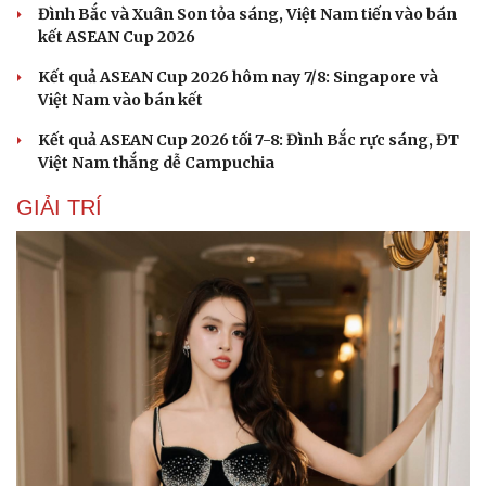
Đình Bắc và Xuân Son tỏa sáng, Việt Nam tiến vào bán
kết ASEAN Cup 2026
Kết quả ASEAN Cup 2026 hôm nay 7/8: Singapore và
Việt Nam vào bán kết
Kết quả ASEAN Cup 2026 tối 7-8: Đình Bắc rực sáng, ĐT
Sức khỏe
Đời sống
Việt Nam thắng dễ Campuchia
Dinh dưỡng - món ngon
Nhà đẹp
Cây thuốc
Blog
GIẢI TRÍ
Sản phụ khoa
Tình yêu - Gia đình
Nhi khoa
Nam khoa
Làm đẹp - giảm cân
Phòng mạch online
Ăn sạch sống khỏe