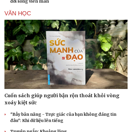
đời sống viên mãn
VĂN HỌC
Cuốn sách giúp người bận rộn thoát khỏi vòng
xoáy kiệt sức
"Bẫy bản năng - Trực giác của bạn không đáng tin
Cải chính
đâu": Khi dữ liệu lên tiếng
Truyện ngắn: Khoảng lặng