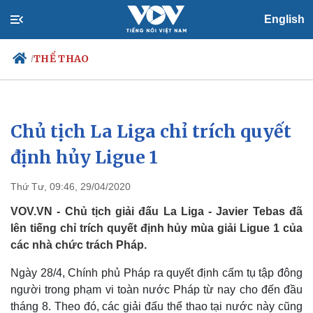
English
THỂ THAO
/
Chủ tịch La Liga chỉ trích quyết
Chính trị
Xã hội
Đảng
Tin 24h
định hủy Ligue 1
Tổ chức nhân sự
Dự báo thời tiết
Quốc hội
Giáo dục
Thứ Tư, 09:46, 29/04/2020
Nhận diện sự thật
Dấu ấn VOV
Việc làm
VOV.VN - Chủ tịch giải đấu La Liga - Javier Tebas đã
Biển đảo
lên tiếng chỉ trích quyết định hủy mùa giải Ligue 1 của
các nhà chức trách Pháp.
Ngày 28/4, Chính phủ Pháp ra quyết định cấm tụ tập đông
người trong phạm vi toàn nước Pháp từ nay cho đến đầu
tháng 8. Theo đó, các giải đấu thể thao tại nước này cũng