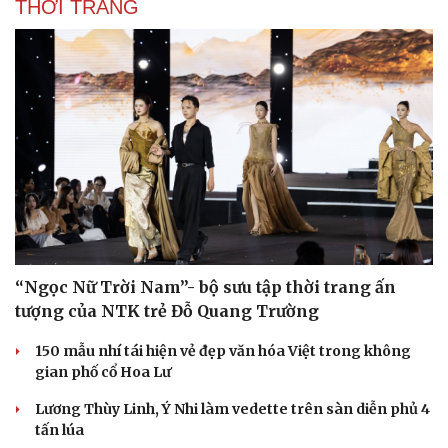
THỜI TRANG
Âm nhạc
Sao Việt
Di sản
“Ngọc Nữ Trời Nam”- bộ sưu tập thời trang ấn
tượng của NTK trẻ Đỗ Quang Trường
150 mẫu nhí tái hiện vẻ đẹp văn hóa Việt trong không
gian phố cổ Hoa Lư
Lương Thùy Linh, Ý Nhi làm vedette trên sàn diễn phủ 4
tấn lúa