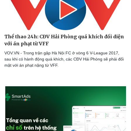
Sức khỏe
Đời sống
Thể thao 24h: CĐV Hải Phòng quá khích đối diện
Dinh dưỡng - món ngon
Nhà đẹp
với án phạt từ VFF
Cây thuốc
Blog
Sản phụ khoa
Tình yêu - Gia đình
VOV.VN - Trong trận gặp Hà Nội FC ở vòng 6 V-League 2017,
Nhi khoa
sau khi có hành động quá khích, các CĐV Hải Phòng sẽ phải đối
Nam khoa
mặt với án phạt nặng từ VFF.
Làm đẹp - giảm cân
Phòng mạch online
Ăn sạch sống khỏe