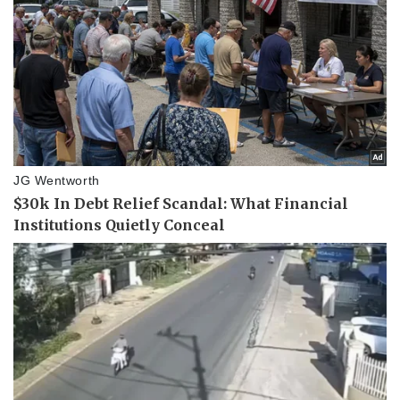
Thể thao
Ô tô - Xe máy
Bóng đá
Ô tô
Lịch thi đấu bóng đá
Xe máy
Thế giới thể thao
Tư vấn
eSports
Hậu trường