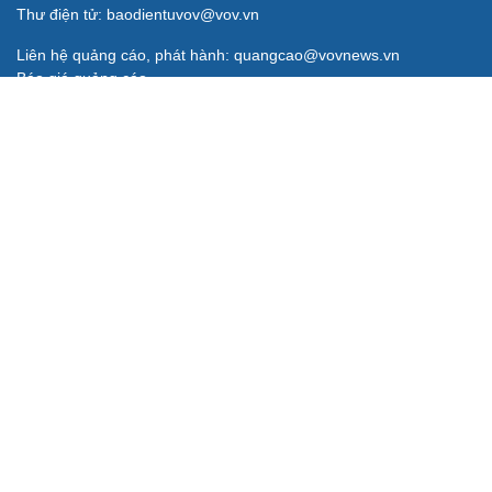
Thư điện tử: baodientuvov@vov.vn
Liên hệ quảng cáo, phát hành: quangcao@vovnews.vn
Báo giá quảng cáo
Báo in
xuất bản thứ Năm hàng tuần
Tổng Biên tập: NGÔ THIỆU PHONG
Phó Tổng Biên tập: Phạm Công Hân, Đặng Thị Khanh, Giang
Trung Sơn, Nguyễn Tuyết Yến
Cơ quan chủ quản: ĐÀI TIẾNG NÓI VIỆT NAM
Không được sao chép lại bất kỳ thông tin nào từ website này khi
chưa có sự đồng ý bằng văn bản của Báo Điện tử Tiếng nói Việt