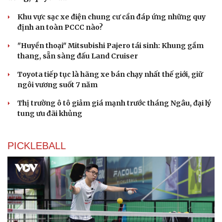
Khu vực sạc xe điện chung cư cần đáp ứng những quy
định an toàn PCCC nào?
"Huyền thoại" Mitsubishi Pajero tái sinh: Khung gầm
thang, sẵn sàng đấu Land Cruiser
Du lịch
Podcast
Toyota tiếp tục là hãng xe bán chạy nhất thế giới, giữ
Tư vấn
Câu chuyện thời sự
ngôi vương suốt 7 năm
Săn Tour
Đọc truyện đêm khuya
Thị trường ô tô giảm giá mạnh trước tháng Ngâu, đại lý
check-in
Cửa sổ tình yêu
tung ưu đãi khủng
Kể chuyện cho bé
Hạt giống tâm hồn
PICKLEBALL