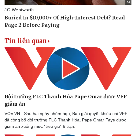
Tin liên quan
Đội trưởng FLC Thanh Hóa Pape Omar được VFF
giảm án
Doanh nghiệp
Công nghệ
VOV.VN - Sau hai ngày nhóm họp, Ban giải quyết khiếu nại VFF
Thông tin doanh nghiệp
Sành điệu
đã công bố đội trưởng FLC Thanh Hóa, Pape Omar Faye được
Doanh nghiệp 24h
Tin Công nghệ
giảm án xuống mức “treo giò” 6 trận.
Doanh nhân
Trải nghiệm
Vì cộng đồng
Chuyển đổi số