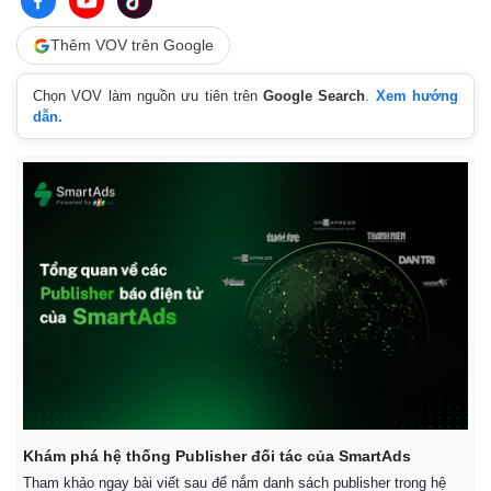
Thêm VOV trên Google
Chọn VOV làm nguồn ưu tiên trên
Google Search
.
Xem hướng
dẫn.
Kinh tế
Thị trường
Bất động sản
Giá vàng
Khởi nghiệp
Tiêu dùng
Tỷ giá
Chứng khoán
Giá cà phê
Khám phá hệ thống Publisher đối tác của SmartAds
Tham khảo ngay bài viết sau để nắm danh sách publisher trong hệ