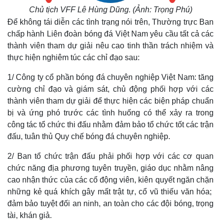
Chủ tịch VFF Lê Hùng Dũng. (Ảnh: Trọng Phú)
Để không tái diễn các tình trạng nói trên, Thường trực Ban
chấp hành Liên đoàn bóng đá Việt Nam yêu cầu tất cả các
thành viên tham dự giải nêu cao tinh thần trách nhiệm và
thực hiện nghiêm túc các chỉ đạo sau:
1/ Công ty cổ phần bóng đá chuyên nghiệp Việt Nam: tăng
cường chỉ đạo và giám sát, chủ động phối hợp với các
thành viên tham dự giải để thực hiện các biện pháp chuẩn
bị và ứng phó trước các tình huống có thể xảy ra trong
công tác tổ chức thi đấu nhằm đảm bảo tổ chức tốt các trận
đấu, tuân thủ Quy chế bóng đá chuyên nghiệp.
2/ Ban tổ chức trận đấu phải phối hợp với các cơ quan
chức năng địa phương tuyên truyền, giáo dục nhằm nâng
cao nhận thức của các cổ động viên, kiên quyết ngăn chặn
những kẻ quá khích gây mất trật tự, cổ vũ thiếu văn hóa;
đảm bảo tuyệt đối an ninh, an toàn cho các đội bóng, trọng
Thế giới
Multimedia
tài, khán giả.