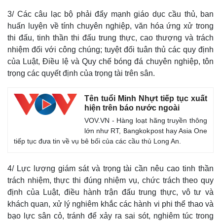
Quan sát
Video
3/ Các câu lạc bộ phải đẩy mạnh giáo dục cầu thủ, ban
Cuộc sống đó đây
Ảnh
Hồ sơ
E-Magazine
huấn luyện về tính chuyên nghiệp, văn hóa ứng xử trong
Infographic
thi đấu, tinh thần thi đấu trung thực, cao thượng và trách
nhiệm đối với công chúng; tuyệt đối tuân thủ các quy định
của Luật, Điều lệ và Quy chế bóng đá chuyên nghiệp, tôn
trọng các quyết định của trọng tài trên sân.
Tên tuổi Minh Nhựt tiếp tục xuất
hiện trên báo nước ngoài
VOV.VN - Hàng loạt hãng truyền thông
lớn như RT, Bangkokpost hay Asia One
tiếp tục đưa tin về vụ bê bối của các cầu thủ Long An.
4/ Lực lượng giám sát và trọng tài cần nêu cao tinh thần
trách nhiệm, thực thi đúng nhiệm vụ, chức trách theo quy
định của Luật, điều hành trận đấu trung thực, vô tư và
khách quan, xử lý nghiêm khắc các hành vi phi thể thao và
bạo lực sân cỏ, tránh để xảy ra sai sót, nghiêm túc trong