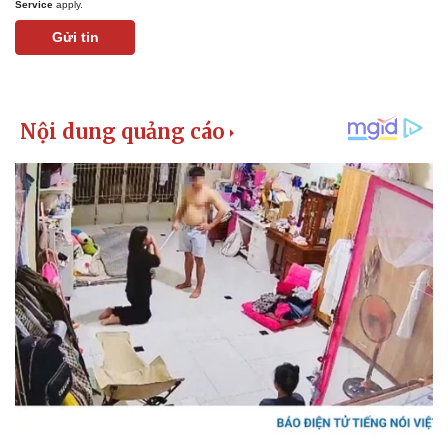
Service
apply.
Gửi tin
Pháp luật
Quân sự - Quốc phòng
Vụ án
Vũ khí