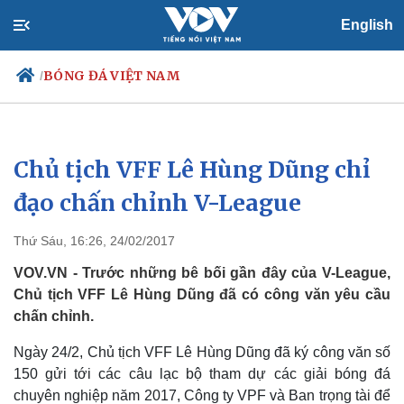
English
BÓNG ĐÁ VIỆT NAM
/
Chủ tịch VFF Lê Hùng Dũng chỉ
Chính trị
Xã hội
Đảng
Tin 24h
đạo chấn chỉnh V-League
Tổ chức nhân sự
Dự báo thời tiết
Quốc hội
Giáo dục
Thứ Sáu, 16:26, 24/02/2017
Nhận diện sự thật
Dấu ấn VOV
Việc làm
VOV.VN - Trước những bê bối gần đây của V-League,
Biển đảo
Chủ tịch VFF Lê Hùng Dũng đã có công văn yêu cầu
chấn chỉnh.
Ngày 24/2, Chủ tịch VFF Lê Hùng Dũng đã ký công văn số
150 gửi tới các câu lạc bộ tham dự các giải bóng đá
chuyên nghiệp năm 2017, Công ty VPF và Ban trọng tài để