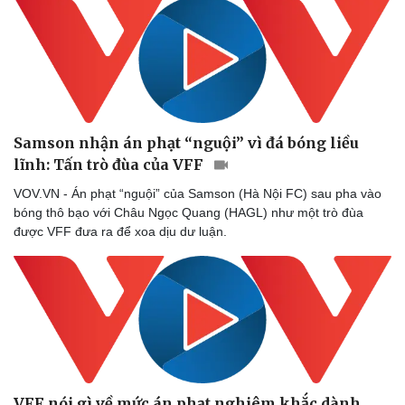
Samson nhận án phạt “nguội” vì đá bóng liều
lĩnh: Tấn trò đùa của VFF
VOV.VN - Án phạt “nguội” của Samson (Hà Nội FC) sau pha vào
bóng thô bạo với Châu Ngọc Quang (HAGL) như một trò đùa
được VFF đưa ra để xoa dịu dư luận.
VFF nói gì về mức án phạt nghiêm khắc dành