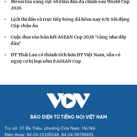
Messi tỏa sáng rực rỡ ở lần đầu đá chính sau World Cup
2026
Lịch thi đấu và trực tiếp bóng đá hôm nay 6/8: Sôi động
Cúp châu Âu
Cuộc đua vào bán kết ASEAN Cup 2026 “căng như dây
đàn”
ĐT Thái Lan có thành tích hơn ĐT Việt Nam, vẫn có
nguy cơ bị loại sớm ở ASEAN Cup
BÁO ĐIỆN TỬ TIẾNG NÓI VIỆT NAM
Trụ sở: 37 Bà Triệu, phường Cửa Nam, Hà Nội
Điện thoại: 84-24-22105148, 84-24-39785691