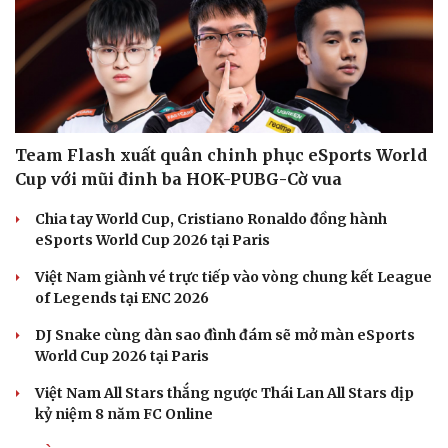
Team Flash xuất quân chinh phục eSports World
Cup với mũi đinh ba HOK-PUBG-Cờ vua
Chia tay World Cup, Cristiano Ronaldo đồng hành
eSports World Cup 2026 tại Paris
Việt Nam giành vé trực tiếp vào vòng chung kết League
of Legends tại ENC 2026
DJ Snake cùng dàn sao đình đám sẽ mở màn eSports
World Cup 2026 tại Paris
Văn hóa
Giải trí
Việt Nam All Stars thắng ngược Thái Lan All Stars dịp
kỷ niệm 8 năm FC Online
Sân khấu - Điện ảnh
Nghệ sĩ
Văn học
Thời trang