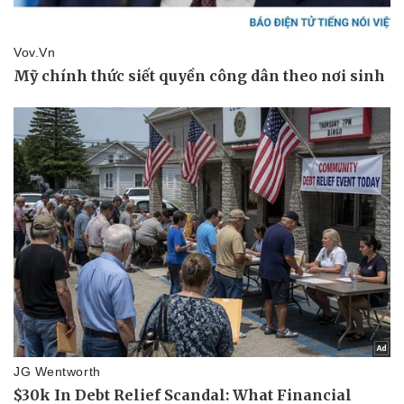
Thể thao
Ô tô - Xe máy
Bóng đá
Ô tô
Lịch thi đấu bóng đá
Xe máy
Thế giới thể thao
Tư vấn
eSports
Hậu trường