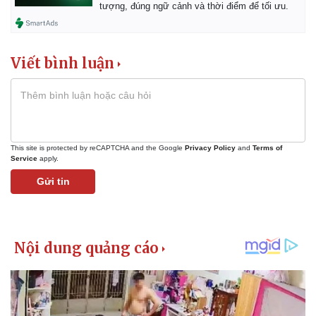
tượng, đúng ngữ cảnh và thời điểm để tối ưu.
Viết bình luận
This site is protected by reCAPTCHA and the Google
Privacy Policy
and
Terms of
Service
apply.
Gửi tin
Pháp luật
Quân sự - Quốc phòng
Vụ án
Vũ khí
Tin nóng
Việt Nam