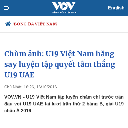
English
BÓNG ĐÁ VIỆT NAM
/
Chùm ảnh: U19 Việt Nam hăng
Chính trị
Xã hội
Đảng
Tin 24h
say luyện tập quyết tâm thắng
Tổ chức nhân sự
Dự báo thời tiết
U19 UAE
Quốc hội
Giáo dục
Nhận diện sự thật
Dấu ấn VOV
Việc làm
Chủ Nhật, 16:26, 16/10/2016
Biển đảo
VOV.VN - U19 Việt Nam tập luyện chăm chỉ trước trận
đấu với U19 UAE tại lượt trận thứ 2 bảng B, giải U19
châu Á 2016.