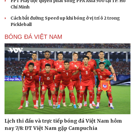
FPT Play độc quyền phát sóng PPA Asia 500 tại TP. Hồ
Chí Minh
Cách bắt đường Speed up khi bóng ở vị trí ô 2 trong
Pickleball
BÓNG ĐÁ VIỆT NAM
Cải chính
Lịch thi đấu và trực tiếp bóng đá Việt Nam hôm
nay 7/8: ĐT Việt Nam gặp Campuchia