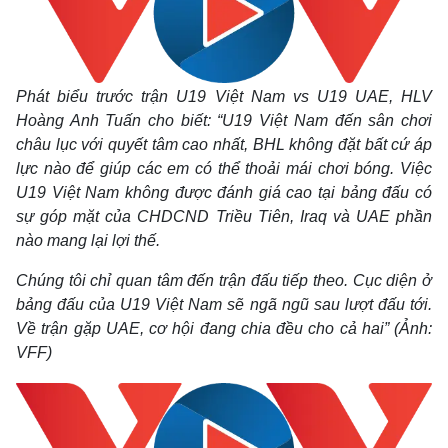
Quan sát
Video
Cuộc sống đó đây
Ảnh
Hồ sơ
E-Magazine
Infographic
Phát biểu trước trận U19 Việt Nam vs U19 UAE, HLV
Hoàng Anh Tuấn cho biết: “U19 Việt Nam đến sân chơi
châu lục với quyết tâm cao nhất, BHL không đặt bất cứ áp
lực nào để giúp các em có thể thoải mái chơi bóng. Việc
U19 Việt Nam không được đánh giá cao tại bảng đấu có
sự góp mặt của CHDCND Triều Tiên, Iraq và UAE phần
nào mang lại lợi thế.
Chúng tôi chỉ quan tâm đến trận đấu tiếp theo. Cục diện ở
bảng đấu của U19 Việt Nam sẽ ngã ngũ sau lượt đấu tới.
Về trận gặp UAE, cơ hội đang chia đều cho cả hai” (Ảnh:
VFF)