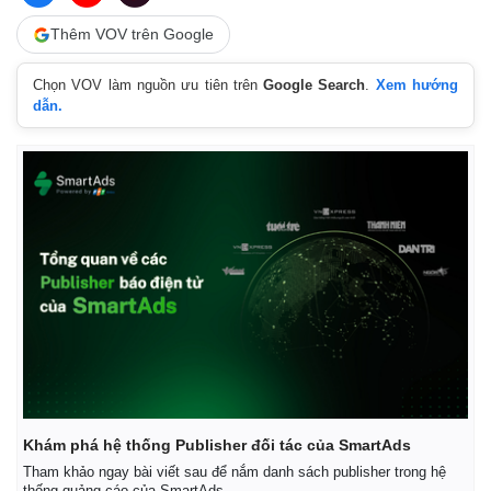
Thêm VOV trên Google
Chọn VOV làm nguồn ưu tiên trên
Google Search
.
Xem hướng
dẫn.
Thế giới
Multimedia
Quan sát
Video
Cuộc sống đó đây
Ảnh
Hồ sơ
E-Magazine
Khám phá hệ thống Publisher đối tác của SmartAds
Infographic
Tham khảo ngay bài viết sau để nắm danh sách publisher trong hệ
thống quảng cáo của SmartAds.