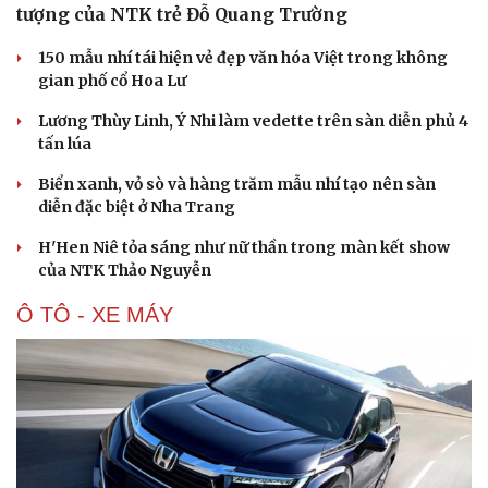
tượng của NTK trẻ Đỗ Quang Trường
150 mẫu nhí tái hiện vẻ đẹp văn hóa Việt trong không
gian phố cổ Hoa Lư
Văn hóa
Giải trí
Lương Thùy Linh, Ý Nhi làm vedette trên sàn diễn phủ 4
tấn lúa
Sân khấu - Điện ảnh
Nghệ sĩ
Văn học
Thời trang
Biển xanh, vỏ sò và hàng trăm mẫu nhí tạo nên sàn
Âm nhạc
Sao Việt
diễn đặc biệt ở Nha Trang
Di sản
H'Hen Niê tỏa sáng như nữ thần trong màn kết show
của NTK Thảo Nguyễn
Ô TÔ - XE MÁY