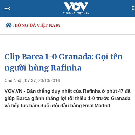
E
BÓNG ĐÁ VIỆT NAM
/
Clip Barca 1-0 Granada: Gọi tên
Chính trị
Xã hội
Đảng
Tin 24h
người hùng Rafinha
Tổ chức nhân sự
Dự báo thời tiết
Quốc hội
Giáo dục
Chủ Nhật, 07:37, 30/10/2016
Nhận diện sự thật
Dấu ấn VOV
Việc làm
VOV.VN - Bàn thắng duy nhất của Rafinha ở phút 47 đã
Biển đảo
giúp Barca giành thắng lợi tối thiểu 1-0 trước Granada
và tiếp tục bám đuổi đội đầu bảng Real Madrid.