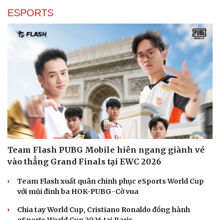
Nhi khoa
ESPORTS
Nam khoa
Làm đẹp - giảm cân
Phòng mạch online
Ăn sạch sống khỏe
Team Flash PUBG Mobile hiên ngang giành vé
vào thẳng Grand Finals tại EWC 2026
Team Flash xuất quân chinh phục eSports World Cup
với mũi đinh ba HOK-PUBG-Cờ vua
Chia tay World Cup, Cristiano Ronaldo đồng hành