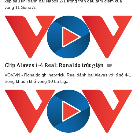
xếp sau khi đánh bại Napoli 2-1 trong trận đấu tâm điểm của
vòng 11 Serie A.
Clip Alaves 1-4 Real: Ronaldo trút giận
VOV.VN - Ronaldo ghi hat-trick, Real đánh bại Alaves với tỉ số 4-1
trong khuôn khổ vòng 10 La Liga.
Doanh nghiệp
Công nghệ
Thông tin doanh nghiệp
Sành điệu
Doanh nghiệp 24h
Tin Công nghệ
Doanh nhân
Trải nghiệm
Vì cộng đồng
Chuyển đổi số