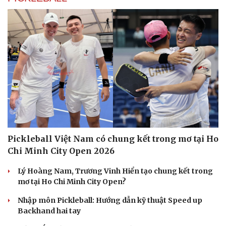
Du lịch
Podcast
Tư vấn
Câu chuyện thời sự
Săn Tour
Đọc truyện đêm khuya
check-in
Cửa sổ tình yêu
Pickleball Việt Nam có chung kết trong mơ tại Ho
Kể chuyện cho bé
Chi Minh City Open 2026
Hạt giống tâm hồn
Lý Hoàng Nam, Trương Vinh Hiển tạo chung kết trong
mơ tại Ho Chi Minh City Open?
Nhập môn Pickleball: Hướng dẫn kỹ thuật Speed up
Backhand hai tay