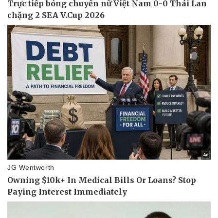
Khởi nghiệp
Tiêu dùng
Tỷ giá
Chứng khoán
Giá cà phê