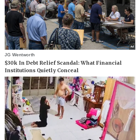
Pháp luật
Quân sự - Quốc phòng
Vụ án
Vũ khí
Tin nóng
Việt Nam
Tư vấn luật
Phân tích