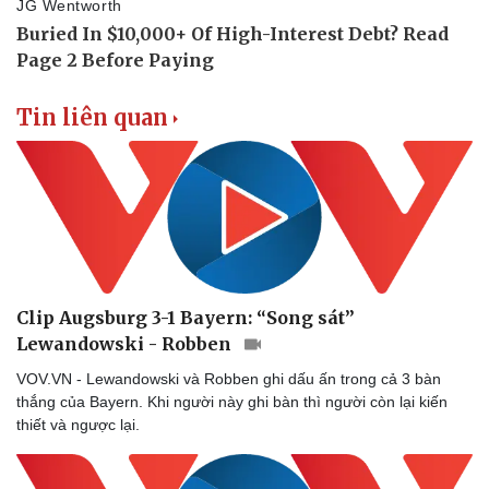
Tin liên quan
Thể thao
Ô tô - Xe máy
Bóng đá
Ô tô
Lịch thi đấu bóng đá
Xe máy
Thế giới thể thao
Tư vấn
eSports
Hậu trường
Clip Augsburg 3-1 Bayern: “Song sát”
Lewandowski - Robben
VOV.VN - Lewandowski và Robben ghi dấu ấn trong cả 3 bàn
thắng của Bayern. Khi người này ghi bàn thì người còn lại kiến
thiết và ngược lại.