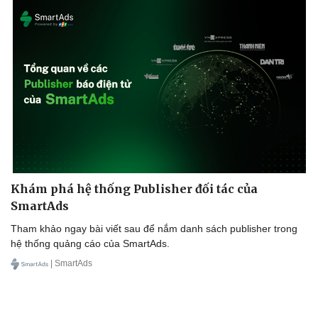
Khám phá hệ thống Publisher đối tác của
SmartAds
Tham khảo ngay bài viết sau để nắm danh sách publisher trong
hệ thống quảng cáo của SmartAds.
| SmartAds
Sức khỏe
Đời sống
Dinh dưỡng - món ngon
Nhà đẹp
Cây thuốc
Blog
Sản phụ khoa
Tình yêu - Gia đình