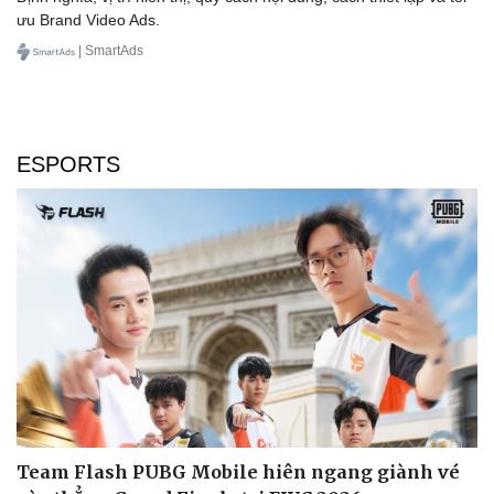
ưu Brand Video Ads.
| SmartAds
ESPORTS
Sức khỏe
Đời sống
Dinh dưỡng - món ngon
Nhà đẹp
Cây thuốc
Blog
Sản phụ khoa
Tình yêu - Gia đình
Nhi khoa
Nam khoa
Làm đẹp - giảm cân
Phòng mạch online
Ăn sạch sống khỏe
Team Flash PUBG Mobile hiên ngang giành vé