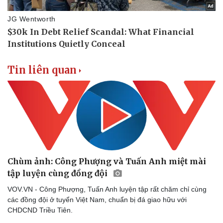
Tin liên quan
Chùm ảnh: Công Phượng và Tuấn Anh miệt mài
Thể thao
Ô tô - Xe máy
tập luyện cùng đồng đội
Bóng đá
Ô tô
Lịch thi đấu bóng đá
Xe máy
VOV.VN - Công Phượng, Tuấn Anh luyện tập rất chăm chỉ cùng
Thế giới thể thao
Tư vấn
các đồng đội ở tuyển Việt Nam, chuẩn bị đá giao hữu với
eSports
CHDCND Triều Tiên.
Hậu trường