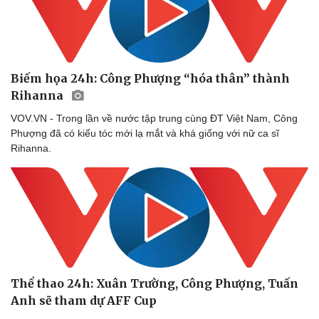
Doanh nghiệp
Công nghệ
Thông tin doanh nghiệp
Sành điệu
Doanh nghiệp 24h
Tin Công nghệ
Doanh nhân
Trải nghiệm
Biếm họa 24h: Công Phượng “hóa thân” thành
Vì cộng đồng
Chuyển đổi số
Rihanna
VOV.VN - Trong lần về nước tập trung cùng ĐT Việt Nam, Công
Phượng đã có kiểu tóc mới lạ mắt và khá giống với nữ ca sĩ
Rihanna.
Thể thao 24h: Xuân Trường, Công Phượng, Tuấn
Anh sẽ tham dự AFF Cup