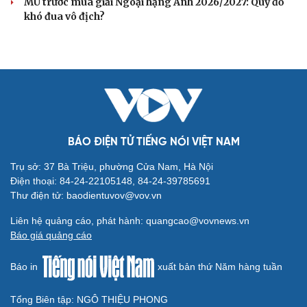
MU trước mùa giải Ngoại hạng Anh 2026/2027: Quỷ đỏ
khó đua vô địch?
BÁO ĐIỆN TỬ TIẾNG NÓI VIỆT NAM
Trụ sở: 37 Bà Triệu, phường Cửa Nam, Hà Nội
Điện thoại: 84-24-22105148, 84-24-39785691
Thư điện tử: baodientuvov@vov.vn
Liên hệ quảng cáo, phát hành: quangcao@vovnews.vn
Báo giá quảng cáo
Báo in
xuất bản thứ Năm hàng tuần
Tổng Biên tập: NGÔ THIỆU PHONG