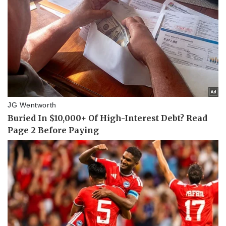
Pháp luật
Quân sự - Quốc phòng
Vụ án
Vũ khí
Tin nóng
Việt Nam
Tư vấn luật
Phân tích