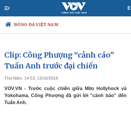
E
BÓNG ĐÁ VIỆT NAM
/
Clip: Công Phượng “cảnh cáo”
Chính trị
Xã hội
Đảng
Tin 24h
Tuấn Anh trước đại chiến
Tổ chức nhân sự
Dự báo thời tiết
Quốc hội
Giáo dục
Thứ Năm, 14:53, 13/10/2016
Nhận diện sự thật
Dấu ấn VOV
Việc làm
VOV.VN - Trước cuộc chiến giữa Mito Hollyhock và
Biển đảo
Yokohama, Công Phượng đã gửi lời "cảnh báo" đến
Tuấn Anh.