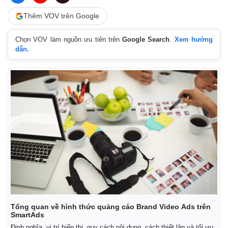
Thêm VOV trên Google
Chọn VOV làm nguồn ưu tiên trên
Google Search
.
Xem hướng
dẫn.
Thế giới
Multimedia
Quan sát
Video
Tổng quan về hình thức quảng cáo Brand Video Ads trên
Cuộc sống đó đây
Ảnh
SmartAds
Hồ sơ
E-Magazine
Định nghĩa, vị trí hiển thị, quy cách nội dung, cách thiết lập và tối ưu