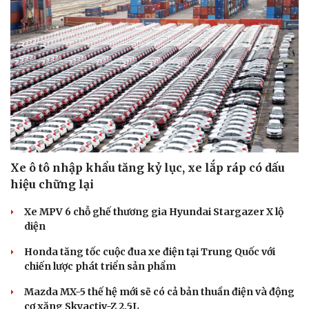
Âm nhạc
Sao Việt
Di sản
Xe ô tô nhập khẩu tăng kỷ lục, xe lắp ráp có dấu
hiệu chững lại
Xe MPV 6 chỗ ghế thương gia Hyundai Stargazer X lộ
diện
Honda tăng tốc cuộc đua xe điện tại Trung Quốc với
chiến lược phát triển sản phẩm
Mazda MX-5 thế hệ mới sẽ có cả bản thuần điện và động
cơ xăng Skyactiv-Z 2.5L