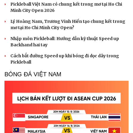
Pickleball Việt Nam có chung kết trong mơ tại Ho Chi
Minh City Open 2026
Lý Hoàng Nam, Trương Vinh Hiển tạo chung kết trong
Du lịch
Podcast
mơ tại Ho Chi Minh City Open?
Tư vấn
Câu chuyện thời sự
Nhập môn Pickleball: Hướng dẫn kỹ thuật Speed up
Săn Tour
Đọc truyện đêm khuya
Backhand hai tay
check-in
Cửa sổ tình yêu
Kể chuyện cho bé
Cách bắt đường Speed up khi bóng đi dọc dây trong
Hạt giống tâm hồn
Pickleball
BÓNG ĐÁ VIỆT NAM