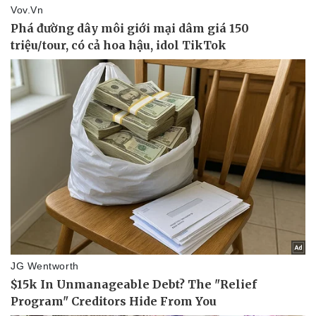
Kinh tế
Thị trường
Bất động sản
Giá vàng
Khởi nghiệp
Tiêu dùng
Tỷ giá
Chứng khoán
Giá cà phê