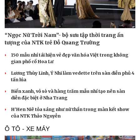
“Ngọc Nữ Trời Nam”- bộ sưu tập thời trang ấn
tượng của NTK trẻ Đỗ Quang Trường
150 mẫu nhí tái hiện vẻ đẹp văn hóa Việt trong không
gian phố cổ Hoa Lư
Lương Thùy Linh, Ý Nhi làm vedette trên sàn diễn phủ 4
tấn lúa
Biển xanh, vỏ sò và hàng trăm mẫu nhí tạo nên sàn
diễn đặc biệt ở Nha Trang
H'Hen Niê tỏa sáng như nữ thần trong màn kết show
của NTK Thảo Nguyễn
Văn hóa
Giải trí
Ô TÔ - XE MÁY
Sân khấu - Điện ảnh
Nghệ sĩ
Văn học
Thời trang