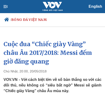
English
BÓNG ĐÁ VIỆT NAM
/
Cuộc đua “Chiếc giày Vàng”
Chính trị
Xã hội
Đảng
Tin 24h
châu Âu 2017/2018: Messi đếm
Tổ chức nhân sự
Dự báo thời tiết
giờ đăng quang
Quốc hội
Giáo dục
Nhận diện sự thật
Dấu ấn VOV
Việc làm
Chủ Nhật, 20:00, 20/05/2018
Biển đảo
VOV.VN - Với cách biệt lớn về số bàn thắng so với các
đối thủ, nếu không có “siêu bất ngờ” Messi sẽ giành
“Chiếc giày Vàng” châu Âu mùa này.