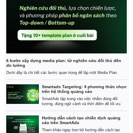
6 bước xây dựng media plan: từ nghiên cứu đối thủ đến
đo lường
Pháp luật
Quân sự - Quốc phòng
Dưới đây là chi tiết các bước quan trọng để lập một Media Plan.
Vụ án
Vũ khí
Tin nóng
Việt Nam
Smartads Targeting: 4 phương thức chọn
trên hệ thống quảng cáo
Tư vấn luật
Phân tích
SmartAds tập trung vào việc nhắm đúng đối
tượng, đúng ngữ cảnh và thời điểm để tối ưu.
Hướng dẫn cách tạo chiến dịch quảng
cáo trên SmartAds
Tham khảo ngay trọn bộ hướng dẫn cách tạo