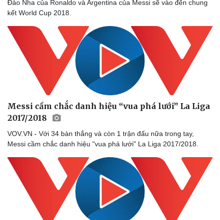
Đào Nha của Ronaldo và Argentina của Messi sẽ vào đến chung
kết World Cup 2018.
Messi cầm chắc danh hiệu “vua phá lưới” La Liga
Sức khỏe
Đời sống
2017/2018
Dinh dưỡng - món ngon
Nhà đẹp
VOV.VN - Với 34 bàn thắng và còn 1 trận đấu nữa trong tay,
Cây thuốc
Blog
Messi cầm chắc danh hiệu "vua phá lưới" La Liga 2017/2018.
Sản phụ khoa
Tình yêu - Gia đình
Nhi khoa
Nam khoa
Làm đẹp - giảm cân
Phòng mạch online
Ăn sạch sống khỏe