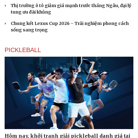
Du lịch
Podcast
Thị trường ô tô giảm giá mạnh trước tháng Ngâu, đại lý
Tư vấn
Câu chuyện thời sự
tung ưu đãi khủng
Săn Tour
Đọc truyện đêm khuya
Chung kết Lexus Cup 2026 – Trải nghiệm phong cách
check-in
Cửa sổ tình yêu
sống sang trọng
Kể chuyện cho bé
Hạt giống tâm hồn
PICKLEBALL
Hôm nay, khởi tranh giải pickleball danh giá tại