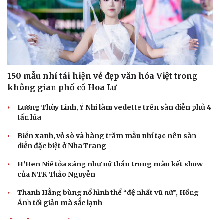
150 mẫu nhí tái hiện vẻ đẹp văn hóa Việt trong
không gian phố cổ Hoa Lư
Lương Thùy Linh, Ý Nhi làm vedette trên sàn diễn phủ 4
tấn lúa
Biển xanh, vỏ sò và hàng trăm mẫu nhí tạo nên sàn
diễn đặc biệt ở Nha Trang
H'Hen Niê tỏa sáng như nữ thần trong màn kết show
của NTK Thảo Nguyễn
Thanh Hằng bùng nổ hình thể “đệ nhất vũ nữ”, Hồng
Ánh tối giản mà sắc lạnh