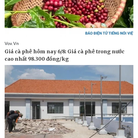
Thể thao
Ô tô - Xe máy
Bóng đá
Ô tô
Lịch thi đấu bóng đá
Xe máy
Thế giới thể thao
Tư vấn
eSports
Hậu trường