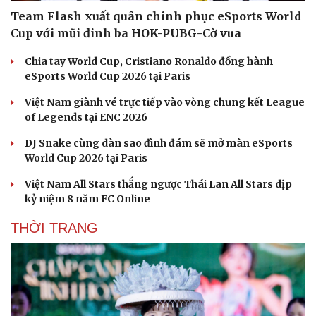
Team Flash xuất quân chinh phục eSports World
Cup với mũi đinh ba HOK-PUBG-Cờ vua
Chia tay World Cup, Cristiano Ronaldo đồng hành
eSports World Cup 2026 tại Paris
Việt Nam giành vé trực tiếp vào vòng chung kết League
Văn hóa
Giải trí
of Legends tại ENC 2026
Sân khấu - Điện ảnh
Nghệ sĩ
DJ Snake cùng dàn sao đình đám sẽ mở màn eSports
Văn học
Thời trang
World Cup 2026 tại Paris
Âm nhạc
Sao Việt
Di sản
Việt Nam All Stars thắng ngược Thái Lan All Stars dịp
kỷ niệm 8 năm FC Online
THỜI TRANG