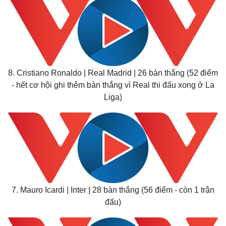
Thế giới
Multimedia
Quan sát
Video
Cuộc sống đó đây
Ảnh
8. Cristiano Ronaldo | Real Madrid | 26 bàn thắng (52 điểm
Hồ sơ
E-Magazine
Infographic
- hết cơ hội ghi thêm bàn thắng vì Real thi đấu xong ở La
Liga)
7. Mauro Icardi | Inter | 28 bàn thắng (56 điểm - còn 1 trận
đấu)