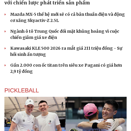
với chiến lược phát triển sản phẩm
Mazda MX-5 thế hệ mới sẽ có cả bản thuần điện và động
cơ xăng Skyactiv-Z 2.5L
Ngành ô tô Trung Quốc đối mặt khủng hoảng vì cuộc
chiến giảm giá xe điện
Kawasaki KLE 500 2026 ra mắt giá 211 triệu đồng - Sự
hồi sinh ấn tượng
Gần 2.000 con ốc titan trên siêu xe Pagani có giá hơn
2,9 tỷ đồng
PICKLEBALL
Du lịch
Podcast
Tư vấn
Câu chuyện thời sự
Săn Tour
Đọc truyện đêm khuya