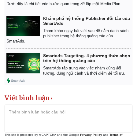
Dưới đây là chi tiết các bước quan trọng để lập một Media Plan.
Khám phá hệ thống Publisher đối tác của
SmartAds
Tham khảo ngay bài viết sau để nắm danh sách
publisher trong hệ thống quảng cáo của
SmartAds.
Smartads Targeting: 4 phương thức chọn
trên hệ thống quảng cáo
SmartAds tập trung vào việc nhắm đúng đối
tượng, đúng ngữ cảnh và thời điểm để tối ưu.
Viết bình luận
Pháp luật
Quân sự - Quốc phòng
Vụ án
Vũ khí
Tin nóng
Việt Nam
Tư vấn luật
Phân tích
This site is protected by reCAPTCHA and the Google
Privacy Policy
and
Terms of