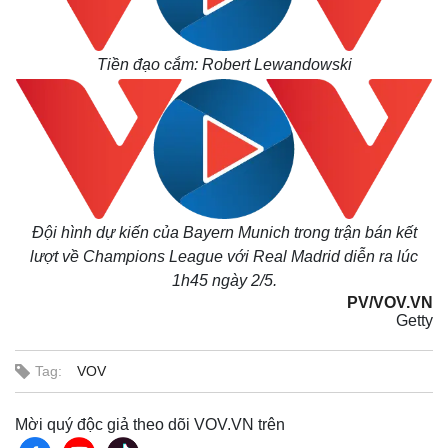
Tiền đạo cắm: Robert Lewandowski
Kinh tế
Thị trường
Bất động sản
Giá vàng
Khởi nghiệp
Tiêu dùng
Tỷ giá
Chứng khoán
Đội hình dự kiến của Bayern Munich trong trận bán kết
Giá cà phê
lượt về Champions League với Real Madrid diễn ra lúc
1h45 ngày 2/5.
PV/VOV.VN
Getty
Tag:
VOV
Mời quý độc giả theo dõi VOV.VN trên