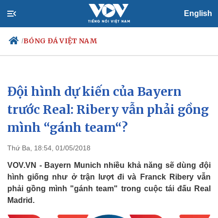
English
BÓNG ĐÁ VIỆT NAM
/
Đội hình dự kiến của Bayern
Chính trị
Xã hội
Đảng
Tin 24h
trước Real: Ribery vẫn phải gồng
Tổ chức nhân sự
Dự báo thời tiết
mình “gánh team“?
Quốc hội
Giáo dục
Nhận diện sự thật
Dấu ấn VOV
Việc làm
Thứ Ba, 18:54, 01/05/2018
Biển đảo
VOV.VN - Bayern Munich nhiều khả năng sẽ dùng đội
hình giống như ở trận lượt đi và Franck Ribery vẫn
phải gồng mình "gánh team" trong cuộc tái đấu Real
Madrid.