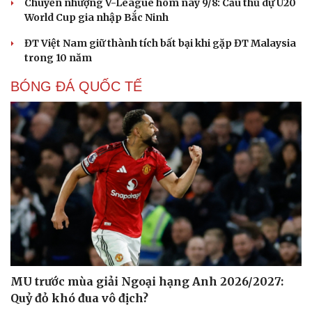
Chuyển nhượng V-League hôm nay 9/8: Cầu thủ dự U20
World Cup gia nhập Bắc Ninh
ĐT Việt Nam giữ thành tích bất bại khi gặp ĐT Malaysia
trong 10 năm
BÓNG ĐÁ QUỐC TẾ
Cải chính
MU trước mùa giải Ngoại hạng Anh 2026/2027:
Quỷ đỏ khó đua vô địch?