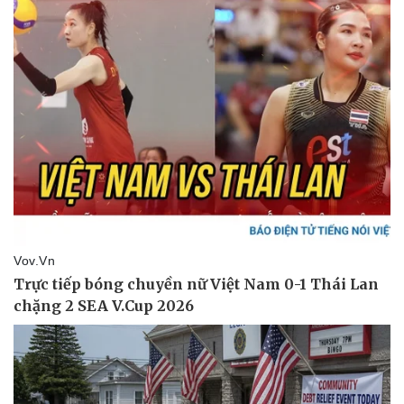
Thể thao
Ô tô - Xe máy
Bóng đá
Ô tô
Lịch thi đấu bóng đá
Xe máy
Thế giới thể thao
Tư vấn
eSports
Hậu trường