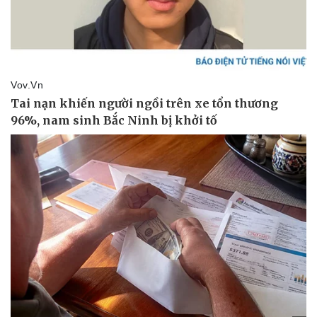
Doanh nghiệp
Công nghệ
Thông tin doanh nghiệp
Sành điệu
Doanh nghiệp 24h
Tin Công nghệ
Doanh nhân
Trải nghiệm
Vì cộng đồng
Chuyển đổi số