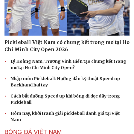
check-in
Cửa sổ tình yêu
Kể chuyện cho bé
Hạt giống tâm hồn
Pickleball Việt Nam có chung kết trong mơ tại Ho
Chi Minh City Open 2026
Lý Hoàng Nam, Trương Vinh Hiển tạo chung kết trong
mơ tại Ho Chi Minh City Open?
Nhập môn Pickleball: Hướng dẫn kỹ thuật Speed up
Backhand hai tay
Cách bắt đường Speed up khi bóng đi dọc dây trong
Pickleball
Hôm nay, khởi tranh giải pickleball danh giá tại Việt
Nam
BÓNG ĐÁ VIỆT NAM