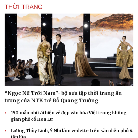
THỜI TRANG
Văn hóa
Giải trí
Sân khấu - Điện ảnh
Nghệ sĩ
Văn học
Thời trang
Âm nhạc
Sao Việt
Di sản
“Ngọc Nữ Trời Nam”- bộ sưu tập thời trang ấn
tượng của NTK trẻ Đỗ Quang Trường
150 mẫu nhí tái hiện vẻ đẹp văn hóa Việt trong không
gian phố cổ Hoa Lư
Lương Thùy Linh, Ý Nhi làm vedette trên sàn diễn phủ 4
tấn lúa