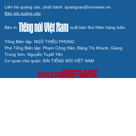
Liên hệ quảng cáo, phát hành: quangcao@vovnews.vn
Báo giá quảng cáo
Báo in
xuất bản thứ Năm hàng tuần
Tổng Biên tập: NGÔ THIỆU PHONG
Phó Tổng Biên tập: Phạm Công Hân, Đặng Thị Khanh, Giang
Trung Sơn, Nguyễn Tuyết Yến
Cơ quan chủ quản: ĐÀI TIẾNG NÓI VIỆT NAM
Không được sao chép lại bất kỳ thông tin nào từ website này khi
chưa có sự đồng ý bằng văn bản của Báo Điện tử Tiếng nói Việt
Nam
Giấy phép số 27/GP-BVHTTDL của Bộ Văn hóa, Thể thao và Du