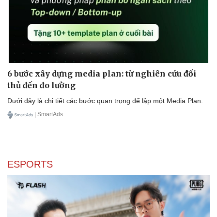
Sản phụ khoa
Tình yêu - Gia đình
Nhi khoa
Nam khoa
Làm đẹp - giảm cân
Phòng mạch online
Ăn sạch sống khỏe
6 bước xây dựng media plan: từ nghiên cứu đối
thủ đến đo lường
Dưới đây là chi tiết các bước quan trọng để lập một Media Plan.
| SmartAds
ESPORTS