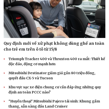
Quy định mới về xử phạt không dùng ghế an toàn
cho trẻ em trên ô tô từ 15/8
Triumph Tracker 400 và Thruxton 400 ra mắt: Thiết kế
độc đáo, động cơ mạnh hơn
Mitsubishi Destinator giảm giá gần 80 triệu đồng,
Du lịch
Podcast
quyết đấu CX-5 và Tucson
Tư vấn
Câu chuyện thời sự
Săn Tour
Đọc truyện đêm khuya
Khu vực sạc xe điện chung cư cần đáp ứng những quy
check-in
Cửa sổ tình yêu
định an toàn PCCC nào?
Kể chuyện cho bé
"Huyền thoại" Mitsubishi Pajero tái sinh: Khung gầm
Hạt giống tâm hồn
thang, sẵn sàng đấu Land Cruiser