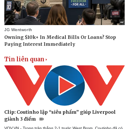
Doanh nghiệp
Công nghệ
Thông tin doanh nghiệp
Sành điệu
Doanh nghiệp 24h
Tin Công nghệ
Doanh nhân
Trải nghiệm
Vì cộng đồng
Chuyển đổi số
Tin liên quan
Clip: Coutinho lập “siêu phẩm” giúp Liverpool
giành 3 điểm
VOV.VN - Trong trận thắng 2-1 trước West Brom, Coutinho đã có