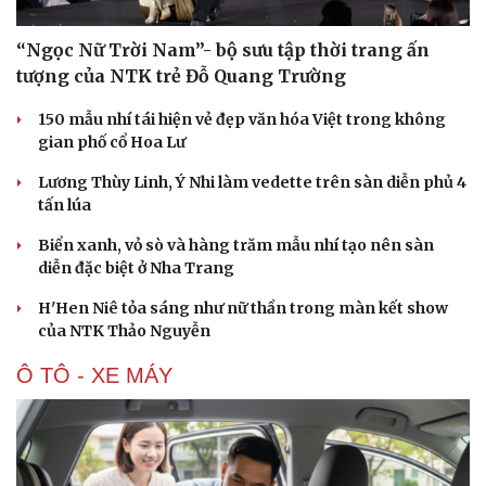
“Ngọc Nữ Trời Nam”- bộ sưu tập thời trang ấn
tượng của NTK trẻ Đỗ Quang Trường
150 mẫu nhí tái hiện vẻ đẹp văn hóa Việt trong không
gian phố cổ Hoa Lư
Lương Thùy Linh, Ý Nhi làm vedette trên sàn diễn phủ 4
tấn lúa
Biển xanh, vỏ sò và hàng trăm mẫu nhí tạo nên sàn
diễn đặc biệt ở Nha Trang
H'Hen Niê tỏa sáng như nữ thần trong màn kết show
của NTK Thảo Nguyễn
Ô TÔ - XE MÁY