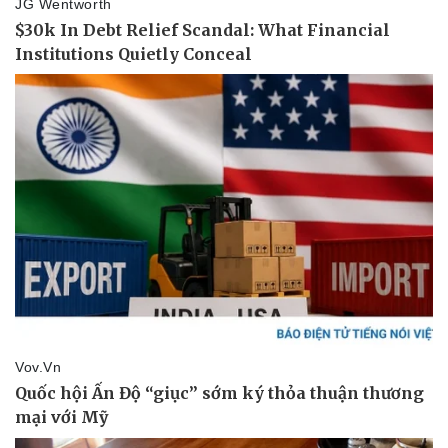
Thể thao
Ô tô - Xe máy
Bóng đá
Ô tô
Lịch thi đấu bóng đá
Xe máy
Thế giới thể thao
Tư vấn
eSports
Hậu trường