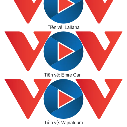
Thế giới
Multimedia
Quan sát
Video
Cuộc sống đó đây
Ảnh
Hồ sơ
E-Magazine
Infographic
Tiền vệ: Lallana
Tiền vệ: Emre Can
Tiền vệ: Wijnaldum