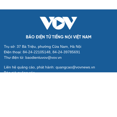
BÁO ĐIỆN TỬ TIẾNG NÓI VIỆT NAM
Trụ sở: 37 Bà Triệu, phường Cửa Nam, Hà Nội
Điện thoại: 84-24-22105148, 84-24-39785691
Thư điện tử: baodientuvov@vov.vn
Liên hệ quảng cáo, phát hành: quangcao@vovnews.vn
Báo giá quảng cáo
Báo in
xuất bản thứ Năm hàng tuần
Tổng Biên tập: NGÔ THIỆU PHONG
Phó Tổng Biên tập: Phạm Công Hân, Đặng Thị Khanh, Giang
Trung Sơn, Nguyễn Tuyết Yến
Cơ quan chủ quản: ĐÀI TIẾNG NÓI VIỆT NAM