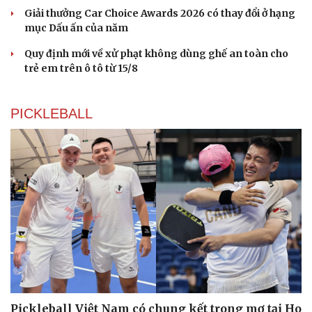
Giải thưởng Car Choice Awards 2026 có thay đổi ở hạng
mục Dấu ấn của năm
Quy định mới về xử phạt không dùng ghế an toàn cho
trẻ em trên ô tô từ 15/8
PICKLEBALL
Du lịch
Podcast
Tư vấn
Câu chuyện thời sự
Săn Tour
Đọc truyện đêm khuya
check-in
Cửa sổ tình yêu
Kể chuyện cho bé
Hạt giống tâm hồn
Pickleball Việt Nam có chung kết trong mơ tại Ho