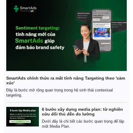
SmartAds chính thức ra mắt tính năng Targeting theo 'cảm
xúc'
Đây là bước mở rộng quan trọng trong hệ sinh thái contextual
targeting.
6 bước xây dựng media plan: từ nghiên
cứu đối thủ đến đo lường
Dưới đây là chi tiết các bước quan trọng để lập
Pháp luật
Quân sự - Quốc phòng
một Media Plan.
Vụ án
Vũ khí