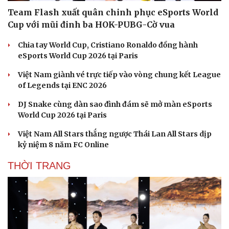
Team Flash xuất quân chinh phục eSports World
Cup với mũi đinh ba HOK-PUBG-Cờ vua
Chia tay World Cup, Cristiano Ronaldo đồng hành
eSports World Cup 2026 tại Paris
Việt Nam giành vé trực tiếp vào vòng chung kết League
of Legends tại ENC 2026
DJ Snake cùng dàn sao đình đám sẽ mở màn eSports
World Cup 2026 tại Paris
Việt Nam All Stars thắng ngược Thái Lan All Stars dịp
kỷ niệm 8 năm FC Online
THỜI TRANG
Văn hóa
Giải trí
Sân khấu - Điện ảnh
Nghệ sĩ