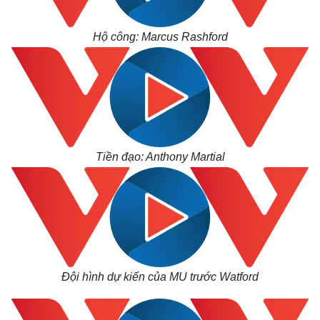
Hộ công: Marcus Rashford
Kinh tế
Thị trường
Bất động sản
Giá vàng
Tiền đạo: Anthony Martial
Khởi nghiệp
Tiêu dùng
Tỷ giá
Chứng khoán
Giá cà phê
Đội hình dự kiến của MU trước Watford