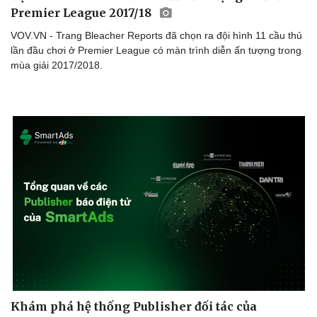
Premier League 2017/18
VOV.VN - Trang Bleacher Reports đã chọn ra đội hình 11 cầu thủ
lần đầu chơi ở Premier League có màn trình diễn ấn tượng trong
mùa giải 2017/2018.
Sức khỏe
Đời sống
Dinh dưỡng - món ngon
Nhà đẹp
Cây thuốc
Blog
Sản phụ khoa
Tình yêu - Gia đình
Nhi khoa
Nam khoa
Làm đẹp - giảm cân
Phòng mạch online
Ăn sạch sống khỏe
Khám phá hệ thống Publisher đối tác của