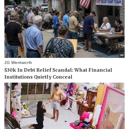
Thể thao
Ô tô - Xe máy
Bóng đá
Ô tô
Lịch thi đấu bóng đá
Xe máy
Thế giới thể thao
Tư vấn
eSports
Hậu trường