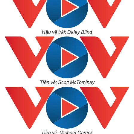
Quan sát
Video
Cuộc sống đó đây
Ảnh
Hồ sơ
E-Magazine
Infographic
Hậu vệ trái: Daley Blind
Tiền vệ: Scott McTominay
Tiền vệ: Michael Carrick