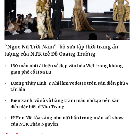
Văn học
Thời trang
Âm nhạc
Sao Việt
Di sản
“Ngọc Nữ Trời Nam”- bộ sưu tập thời trang ấn
tượng của NTK trẻ Đỗ Quang Trường
150 mẫu nhí tái hiện vẻ đẹp văn hóa Việt trong không
gian phố cổ Hoa Lư
Lương Thùy Linh, Ý Nhi làm vedette trên sàn diễn phủ 4
tấn lúa
Biển xanh, vỏ sò và hàng trăm mẫu nhí tạo nên sàn
diễn đặc biệt ở Nha Trang
H'Hen Niê tỏa sáng như nữ thần trong màn kết show
của NTK Thảo Nguyễn