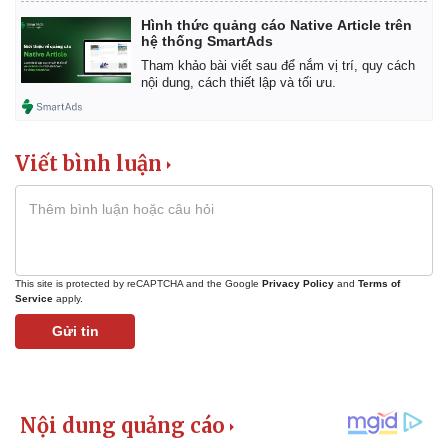
Tin nóng
Việt Nam
Hình thức quảng cáo Native Article trên
Tư vấn luật
Phân tích
hệ thống SmartAds
Tham khảo bài viết sau để nắm vị trí, quy cách
nội dung, cách thiết lập và tối ưu.
Viết bình luận
This site is protected by reCAPTCHA and the Google
Privacy Policy
and
Terms of
Service
apply.
Gửi tin