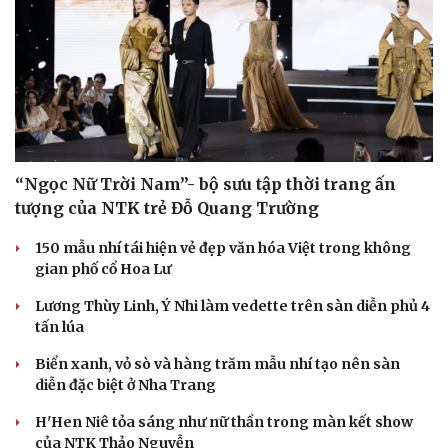
“Ngọc Nữ Trời Nam”- bộ sưu tập thời trang ấn
tượng của NTK trẻ Đỗ Quang Trường
150 mẫu nhí tái hiện vẻ đẹp văn hóa Việt trong không
gian phố cổ Hoa Lư
Lương Thùy Linh, Ý Nhi làm vedette trên sàn diễn phủ 4
tấn lúa
Biển xanh, vỏ sò và hàng trăm mẫu nhí tạo nên sàn
diễn đặc biệt ở Nha Trang
H'Hen Niê tỏa sáng như nữ thần trong màn kết show
của NTK Thảo Nguyễn