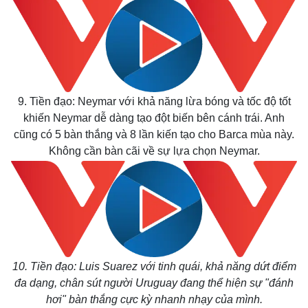
9. Tiền đạo: Neymar với khả năng lừa bóng và tốc độ tốt
khiến Neymar dễ dàng tạo đột biến bên cánh trái. Anh
cũng có 5 bàn thắng và 8 lần kiến tạo cho Barca mùa này.
Không cần bàn cãi về sự lựa chọn Neymar.
10. Tiền đạo: Luis Suarez với tinh quái, khả năng dứt điểm
đa dạng, chân sút người Uruguay đang thể hiện sự "đánh
Kinh tế
Thị trường
hơi" bàn thắng cực kỳ nhanh nhạy của mình.