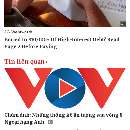
Doanh nghiệp
Công nghệ
Thông tin doanh nghiệp
Sành điệu
Doanh nghiệp 24h
Tin Công nghệ
Doanh nhân
Trải nghiệm
Vì cộng đồng
Chuyển đổi số
Tin liên quan
Chùm ảnh: Những thống kê ấn tượng sau vòng 8
Ngoại hạng Anh