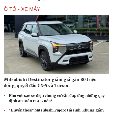
Ô TÔ - XE MÁY
Du lịch
Podcast
Tư vấn
Câu chuyện thời sự
Săn Tour
Đọc truyện đêm khuya
check-in
Cửa sổ tình yêu
Mitsubishi Destinator giảm giá gần 80 triệu
Kể chuyện cho bé
đồng, quyết đấu CX-5 và Tucson
Hạt giống tâm hồn
Khu vực sạc xe điện chung cư cần đáp ứng những quy
định an toàn PCCC nào?
"Huyền thoại" Mitsubishi Pajero tái sinh: Khung gầm