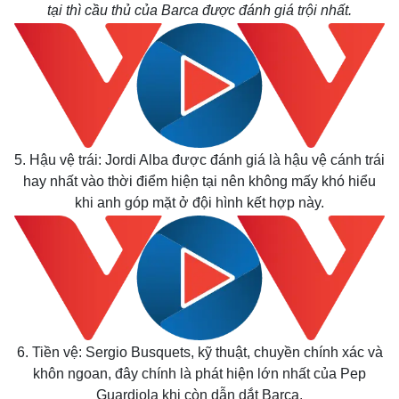
tại thì cầu thủ của Barca được đánh giá trội nhất.
Thế giới
Multimedia
Quan sát
Video
Cuộc sống đó đây
Ảnh
Hồ sơ
E-Magazine
5. Hậu vệ trái: Jordi Alba được đánh giá là hậu vệ cánh trái
Infographic
hay nhất vào thời điểm hiện tại nên không mấy khó hiểu
khi anh góp mặt ở đội hình kết hợp này.
6. Tiền vệ: Sergio Busquets, kỹ thuật, chuyền chính xác và
khôn ngoan, đây chính là phát hiện lớn nhất của Pep
Guardiola khi còn dẫn dắt Barca.