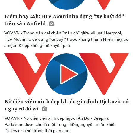
Biếm hoạ 24h: HLV Mourinho dựng “xe buýt đỏ”
trên sân Anfield
VOV.VN - Trong trận đại chiến "màu đỏ" giữa MU và Liverpool,
HLV Mourinho đã dựng "xe buýt" trước khung thành khiến thầy trò
Jurgen Klopp không thể xuyên phá.
Nữ diễn viên xinh đẹp khiến gia đình Djokovic có
nguy cơ đổ vỡ
VOV.VN - Nữ diễn viên xinh đẹp người Ấn Độ - Deepika
Sức khỏe
Đời sống
Padukone được cho là một trong những nguyên nhân khiến
Dinh dưỡng - món ngon
Nhà đẹp
Djokovic sa sút trong thời gian qua.