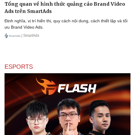
Tổng quan về hình thức quảng cáo Brand Video
Ads trên SmartAds
Định nghĩa, vị trí hiển thị, quy cách nội dung, cách thiết lập và tối
ưu Brand Video Ads.
| SmartAds
ESPORTS
Văn hóa
Giải trí
Sân khấu - Điện ảnh
Nghệ sĩ
Văn học
Thời trang
Âm nhạc
Sao Việt