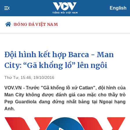
English
BÓNG ĐÁ VIỆT NAM
/
Đội hình kết hợp Barca - Man
Chính trị
Xã hội
Đảng
Tin 24h
City: “Gã khổng lồ” lên ngôi
Tổ chức nhân sự
Dự báo thời tiết
Quốc hội
Giáo dục
Thứ Tư, 15:46, 19/10/2016
Nhận diện sự thật
Dấu ấn VOV
Việc làm
VOV.VN - Trước "Gã khổng lồ xứ Catlan", đội hình của
Biển đảo
Man City không được đánh giá cao mặc cho thầy trò
Pep Guardiola đang đứng nhất bảng tại Ngoại hạng
Anh.