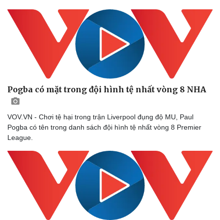
Cây thuốc
Blog
Sản phụ khoa
Tình yêu - Gia đình
Nhi khoa
Nam khoa
Làm đẹp - giảm cân
Phòng mạch online
Ăn sạch sống khỏe
Pogba có mặt trong đội hình tệ nhất vòng 8 NHA
VOV.VN - Chơi tệ hại trong trận Liverpool đụng độ MU, Paul
Pogba có tên trong danh sách đội hình tệ nhất vòng 8 Premier
League.