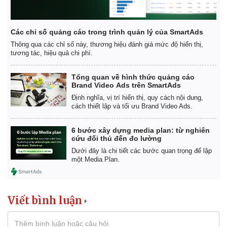
Các chỉ số quảng cáo trong trình quản lý của SmartAds
Thông qua các chỉ số này, thương hiệu đánh giá mức độ hiển thị,
tương tác, hiệu quả chi phí.
Tổng quan về hình thức quảng cáo
Brand Video Ads trên SmartAds
Định nghĩa, vị trí hiển thị, quy cách nội dung,
cách thiết lập và tối ưu Brand Video Ads.
6 bước xây dựng media plan: từ nghiên
cứu đối thủ đến đo lường
Dưới đây là chi tiết các bước quan trọng để lập
một Media Plan.
Pháp luật
Quân sự - Quốc phòng
Vụ án
Vũ khí
Tin nóng
Việt Nam
Viết bình luận
Tư vấn luật
Phân tích