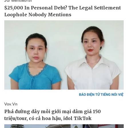
Thể thao
Ô tô - Xe máy
Bóng đá
Ô tô
Lịch thi đấu bóng đá
Xe máy
Thế giới thể thao
Tư vấn
eSports
Hậu trường