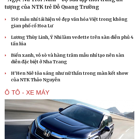
tượng của NTK trẻ Đỗ Quang Trường
150 mẫu nhí tái hiện vẻ đẹp văn hóa Việt trong không
gian phố cổ Hoa Lư
Lương Thùy Linh, Ý Nhi làm vedette trên sàn diễn phủ 4
tấn lúa
Biển xanh, vỏ sò và hàng trăm mẫu nhí tạo nên sàn
diễn đặc biệt ở Nha Trang
H'Hen Niê tỏa sáng như nữ thần trong màn kết show
của NTK Thảo Nguyễn
Ô TÔ - XE MÁY