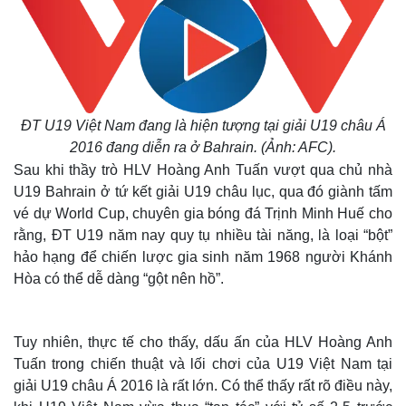
ĐT U19 Việt Nam đang là hiện tượng tại giải U19 châu Á
2016 đang diễn ra ở Bahrain. (Ảnh: AFC).
Sau khi thầy trò HLV Hoàng Anh Tuấn vượt qua chủ nhà
U19 Bahrain ở tứ kết giải U19 châu lục, qua đó giành tấm
vé dự World Cup, chuyên gia bóng đá Trịnh Minh Huế cho
rằng, ĐT U19 năm nay quy tụ nhiều tài năng, là loại “bột”
hảo hạng để chiến lược gia sinh năm 1968 người Khánh
Hòa có thể dễ dàng “gột nên hồ”.
Tuy nhiên, thực tế cho thấy, dấu ấn của HLV Hoàng Anh
Tuấn trong chiến thuật và lối chơi của U19 Việt Nam tại
giải U19 châu Á 2016 là rất lớn. Có thể thấy rất rõ điều này,