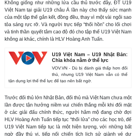
Không giống như những lứa cầu thủ trước đây, ĐT U19
Việt Nam tại giải U19 châu Á lần này cho thấy sức mạnh
của một tập thể gắn kết, đồng đều, thay vì một vài ngôi sao
tỏa sáng rực rỡ. Và người trực tiếp “thổi hồn” cho lối chơi
và tinh thần quyết tâm cao độ đó cho tập thể U19 Việt Nam
không ai khác, chính là HLV Hoàng Anh Tuấn.
U19 Việt Nam – U19 Nhật Bản:
Chìa khóa nằm ở thể lực
VOV.VN - Dù bị đánh giá thấp hơn đối
thủ, nhưng U19 Việt Nam vẫn có thể
tận dụng lợi thế thể lực để tạo nên bất ngờ.
Trước đối thủ lớn Nhật Bản, đối thủ mà Việt Nam chưa một
Kinh tế
Thị trường
lần được tận hưởng niềm vui chiến thắng mỗi khi đối mặt
Bất động sản
Giá vàng
ở các giải đấu chính thức, người hâm mộ đang chờ đợi
Khởi nghiệp
Tiêu dùng
HLV Hoàng Anh Tuấn tiếp tục “thổi lửa” cho các học trò, để
Tỷ giá
U19 Việt Nam tiếp tục là một hiện tượng, với những bất
Chứng khoán
ngờ đầy thú vị, tiếp nối chiến tích lịch sử giành vé dự
Giá cà phê