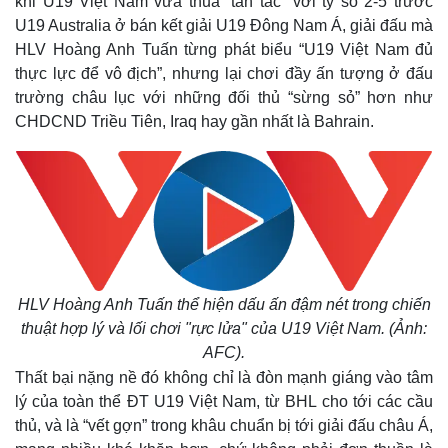
khi U19 Việt Nam vừa thua “tan tác” với tỷ số 2-5 trước
U19 Australia ở bán kết giải U19 Đông Nam Á, giải đấu mà
HLV Hoàng Anh Tuấn từng phát biểu “U19 Việt Nam đủ
thực lực để vô địch”, nhưng lại chơi đầy ấn tượng ở đấu
trường châu lục với những đối thủ “sừng sỏ” hơn như
CHDCND Triều Tiên, Iraq hay gần nhất là Bahrain.
HLV Hoàng Anh Tuấn thể hiện dấu ấn đậm nét trong chiến
thuật hợp lý và lối chơi "rực lửa" của U19 Việt Nam. (Ảnh:
AFC).
Thất bại nặng nề đó không chỉ là đòn mạnh giáng vào tâm
lý của toàn thể ĐT U19 Việt Nam, từ BHL cho tới các cầu
thủ, và là “vết gợn” trong khâu chuẩn bị tới giải đấu châu Á,