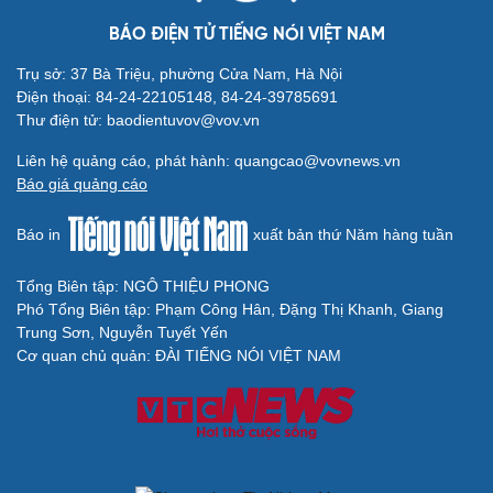
BÁO ĐIỆN TỬ TIẾNG NÓI VIỆT NAM
Trụ sở: 37 Bà Triệu, phường Cửa Nam, Hà Nội
Điện thoại: 84-24-22105148, 84-24-39785691
Thư điện tử: baodientuvov@vov.vn
Liên hệ quảng cáo, phát hành: quangcao@vovnews.vn
Báo giá quảng cáo
Báo in
xuất bản thứ Năm hàng tuần
Tổng Biên tập: NGÔ THIỆU PHONG
Phó Tổng Biên tập: Phạm Công Hân, Đặng Thị Khanh, Giang
Trung Sơn, Nguyễn Tuyết Yến
Cơ quan chủ quản: ĐÀI TIẾNG NÓI VIỆT NAM