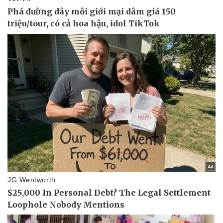
Bóng đá
Ô tô
Lịch thi đấu bóng đá
Xe máy
Thế giới thể thao
Tư vấn
eSports
Hậu trường