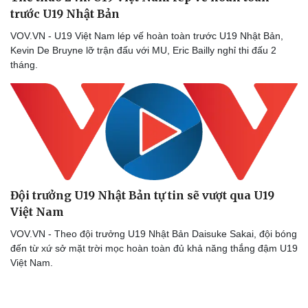
trước U19 Nhật Bản
VOV.VN - U19 Việt Nam lép vế hoàn toàn trước U19 Nhật Bản,
Kevin De Bruyne lỡ trận đấu với MU, Eric Bailly nghỉ thi đấu 2
tháng.
Sức khỏe
Đời sống
Dinh dưỡng - món ngon
Nhà đẹp
Cây thuốc
Blog
Sản phụ khoa
Tình yêu - Gia đình
Nhi khoa
Nam khoa
Làm đẹp - giảm cân
Phòng mạch online
Đội trưởng U19 Nhật Bản tự tin sẽ vượt qua U19
Ăn sạch sống khỏe
Việt Nam
VOV.VN - Theo đội trưởng U19 Nhật Bản Daisuke Sakai, đội bóng
đến từ xứ sở mặt trời mọc hoàn toàn đủ khả năng thắng đậm U19
Việt Nam.