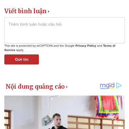
Viết bình luận
This site is protected by reCAPTCHA and the Google
Privacy Policy
and
Terms of
Service
apply.
Pháp luật
Quân sự - Quốc phòng
Gửi tin
Vụ án
Vũ khí
Tin nóng
Việt Nam
Tư vấn luật
Phân tích