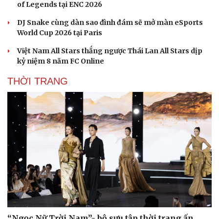
of Legends tại ENC 2026
Văn hóa
Giải trí
DJ Snake cùng dàn sao đình đám sẽ mở màn eSports
Sân khấu - Điện ảnh
Nghệ sĩ
World Cup 2026 tại Paris
Văn học
Thời trang
Âm nhạc
Sao Việt
Việt Nam All Stars thắng ngược Thái Lan All Stars dịp
Di sản
kỷ niệm 8 năm FC Online
THỜI TRANG
“Ngọc Nữ Trời Nam”- bộ sưu tập thời trang ấn