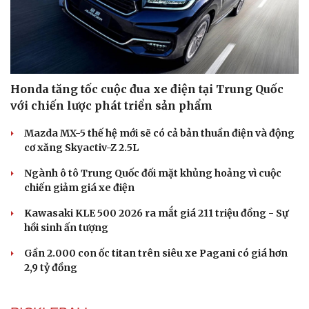
Honda tăng tốc cuộc đua xe điện tại Trung Quốc
với chiến lược phát triển sản phẩm
Mazda MX-5 thế hệ mới sẽ có cả bản thuần điện và động
cơ xăng Skyactiv-Z 2.5L
Ngành ô tô Trung Quốc đối mặt khủng hoảng vì cuộc
chiến giảm giá xe điện
Du lịch
Podcast
Kawasaki KLE 500 2026 ra mắt giá 211 triệu đồng - Sự
Tư vấn
Câu chuyện thời sự
hồi sinh ấn tượng
Săn Tour
Đọc truyện đêm khuya
Gần 2.000 con ốc titan trên siêu xe Pagani có giá hơn
check-in
Cửa sổ tình yêu
2,9 tỷ đồng
Kể chuyện cho bé
Hạt giống tâm hồn