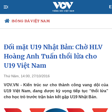
E
BÓNG ĐÁ VIỆT NAM
/
Đối mặt U19 Nhật Bản: Chờ HLV
Chính trị
Xã hội
Đảng
Tin 24h
Hoàng Anh Tuấn thổi lửa cho
Tổ chức nhân sự
Dự báo thời tiết
U19 Việt Nam
Quốc hội
Giáo dục
Nhận diện sự thật
Dấu ấn VOV
Việc làm
Thứ Năm, 14:00, 27/10/2016
Biển đảo
VOV.VN - Kiến trúc sư cho thành công vang dội của
U19 Việt Nam, đang được kỳ vọng tiếp tục “thổi lửa”
cho học trò trước trận bán kết gặp U19 Nhật Bản.