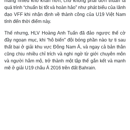
mang nhiều khó khăn hơn, chứ không phải đơn thuần là
quá trình “chuẩn bị tốt và hoàn hảo” như phát biểu của lãnh
đạo VFF khi nhận định về thành công của U19 Việt Nam
Thế giới
Multimedia
tính đến thời điểm này.
Quan sát
Video
Cuộc sống đó đây
Ảnh
Thế nhưng, HLV Hoàng Anh Tuấn đã đảo ngược thế cờ
Hồ sơ
E-Magazine
đầy ngoạn mục, khi “hô biến” đội bóng phần nào tự ti sau
Infographic
thất bại ở giải khu vực Đông Nam Á, và ngay cả bản thân
cũng chịu nhiều chỉ trích và nghi ngờ từ giới chuyên môn
và người hâm mộ, trở thành một tập thể gắn kết và mạnh
mẽ ở giải U19 châu Á 2016 trên đất Bahrain.