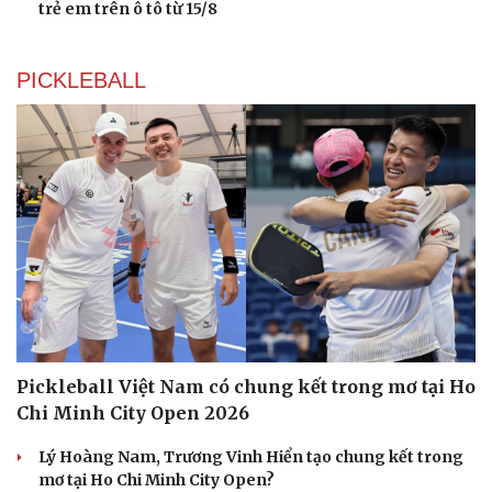
trẻ em trên ô tô từ 15/8
PICKLEBALL
Du lịch
Podcast
Tư vấn
Câu chuyện thời sự
Săn Tour
Đọc truyện đêm khuya
check-in
Cửa sổ tình yêu
Pickleball Việt Nam có chung kết trong mơ tại Ho
Kể chuyện cho bé
Chi Minh City Open 2026
Hạt giống tâm hồn
Lý Hoàng Nam, Trương Vinh Hiển tạo chung kết trong
mơ tại Ho Chi Minh City Open?