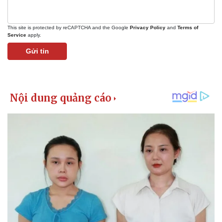
Bất động sản
Giá vàng
Khởi nghiệp
Tiêu dùng
This site is protected by reCAPTCHA and the Google
Privacy Policy
and
Terms of
Tỷ giá
Service
apply.
Chứng khoán
Gửi tin
Giá cà phê