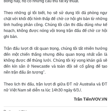
bóng này, họ có những cầu thủ rất kỹ thuật.
Theo những gì tôi biết, họ sẽ sử dụng lối đá phòng ngự
chặt với khối đội hình thấp để chờ cơ hội ghi bàn từ những
tình huống phản công. Chúng tôi cần thi đấu đúng như kế
hoạch, không được nóng vội trong trận đấu để chờ cơ hội
ghi bàn.
Trận đấu lượt đi rất quan trọng, chúng tôi tất nhiên hướng
đến một chiến thắng nhưng điều quan trọng nhất vẫn là
không được để thủng lưới. Chúng tôi kỳ vọng khán giả sẽ
đến kín sân ở Newcastle và toàn đội sẽ cố gắng để tạo
nên trận đấu ấn tượng".
Thế giới
Multimedia
Theo lịch thi đấu, trận lượt đi giữa ĐT nữ Australia và ĐT
Quan sát
Video
nữ Việt Nam sẽ diễn ra lúc 14h30 ngày 6/3./.
Cuộc sống đó đây
Ảnh
Trần Tiến/VOV.VN
Hồ sơ
E-Magazine
Infographic