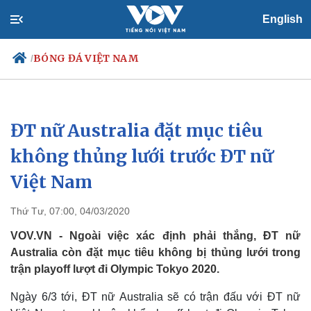
English
BÓNG ĐÁ VIỆT NAM
/
ĐT nữ Australia đặt mục tiêu
Chính trị
Xã hội
Đảng
Tin 24h
không thủng lưới trước ĐT nữ
Tổ chức nhân sự
Dự báo thời tiết
Việt Nam
Quốc hội
Giáo dục
Nhận diện sự thật
Dấu ấn VOV
Việc làm
Thứ Tư, 07:00, 04/03/2020
Biển đảo
VOV.VN - Ngoài việc xác định phải thắng, ĐT nữ
Australia còn đặt mục tiêu không bị thủng lưới trong
trận playoff lượt đi Olympic Tokyo 2020.
Ngày 6/3 tới, ĐT nữ Australia sẽ có trận đấu với ĐT nữ