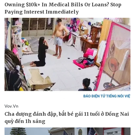
Pháp luật
Quân sự - Quốc phòng
Vụ án
Vũ khí
Tin nóng
Việt Nam
Tư vấn luật
Phân tích