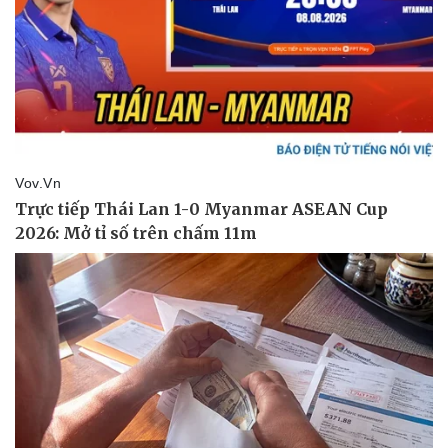
Thể thao
Ô tô - Xe máy
Bóng đá
Ô tô
Lịch thi đấu bóng đá
Xe máy
Thế giới thể thao
Tư vấn
eSports
Hậu trường