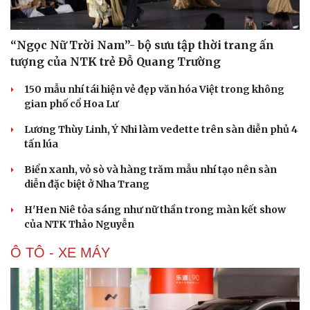
“Ngọc Nữ Trời Nam”- bộ sưu tập thời trang ấn
tượng của NTK trẻ Đỗ Quang Trường
150 mẫu nhí tái hiện vẻ đẹp văn hóa Việt trong không
gian phố cổ Hoa Lư
Văn hóa
Giải trí
Lương Thùy Linh, Ý Nhi làm vedette trên sàn diễn phủ 4
Sân khấu - Điện ảnh
Nghệ sĩ
tấn lúa
Văn học
Thời trang
Âm nhạc
Sao Việt
Biển xanh, vỏ sò và hàng trăm mẫu nhí tạo nên sàn
Di sản
diễn đặc biệt ở Nha Trang
H'Hen Niê tỏa sáng như nữ thần trong màn kết show
của NTK Thảo Nguyễn
Ô TÔ - XE MÁY