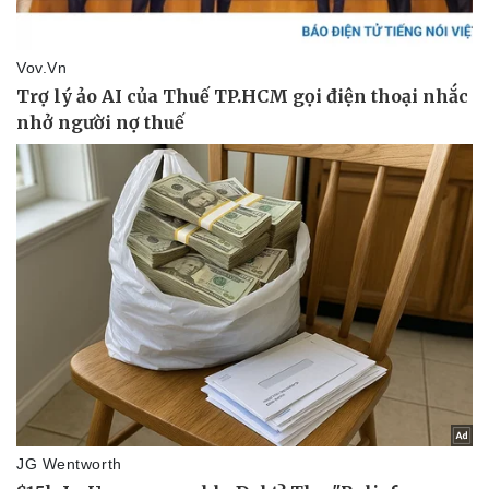
Bóng đá
Ô tô
Lịch thi đấu bóng đá
Xe máy
Thế giới thể thao
Tư vấn
eSports
Hậu trường