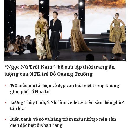
of Legends tại ENC 2026
DJ Snake cùng dàn sao đình đám sẽ mở màn eSports
World Cup 2026 tại Paris
Việt Nam All Stars thắng ngược Thái Lan All Stars dịp
kỷ niệm 8 năm FC Online
THỜI TRANG