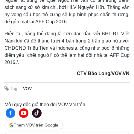
Ngoài ra, trung vệ Quế Ngọc Hải vẫn có tên trong danh
sách sang xứ sở kim chi, bởi HLV Nguyễn Hữu Thắng vẫn
hy vọng cậu học trò cưng sẽ kịp bình phục chấn thương,
để góp mặt tại AFF Cup 2016.
Hiện tại, hàng thủ đang là cơn đau đầu với BHL ĐT Việt
Nam khi đã để thủng lưới 4 bàn trong 2 trận giao hữu với
CHDCND Triều Tiên và Indonesia, cũng như bộc lộ những
điểm yếu “chết người” có thể làm hại đội nhà tại AFF Cup
2016./.
CTV Bảo Long/VOV.VN
Thế giới
Multimedia
Tag:
VOV
Quan sát
Video
Cuộc sống đó đây
Ảnh
Mời quý độc giả theo dõi VOV.VN trên
Hồ sơ
E-Magazine
Infographic
Thêm VOV trên Google