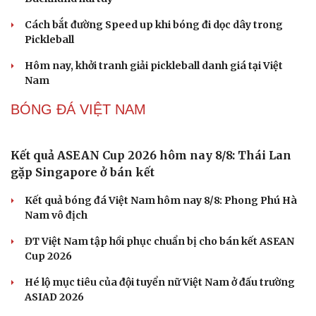
PICKLEBALL
Pickleball Việt Nam có chung kết trong mơ tại Ho
Chi Minh City Open 2026
Lý Hoàng Nam, Trương Vinh Hiển tạo chung kết trong
Cải chính
mơ tại Ho Chi Minh City Open?
Nhập môn Pickleball: Hướng dẫn kỹ thuật Speed up
Backhand hai tay