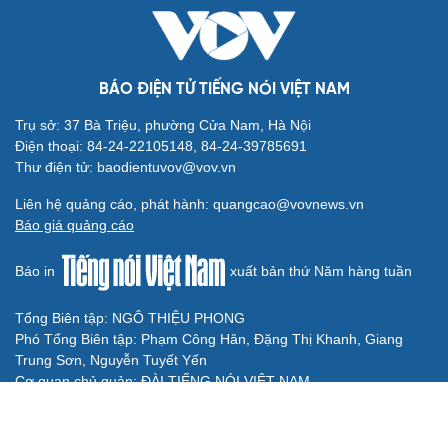
gặp Singapore ở bán kết
Kết quả bóng đá Việt Nam hôm nay 8/8: Phong Phú Hà
Nam vô địch
ĐT Việt Nam tập hồi phục chuẩn bị cho bán kết ASEAN
Cup 2026
Hé lộ mục tiêu của đội tuyển nữ Việt Nam ở đấu trường
ASIAD 2026
Tin bóng đá 8-8: Xác định thời điểm ĐT Việt Nam thi đấu
bán kết ASEAN Cup 2026
BÓNG ĐÁ QUỐC TẾ
Kết quả ASEAN Cup 2026 hôm nay 8/8: Malaysia
thắng nhẹ, gặp ĐT Việt Nam ở bán kết
Cha của Lionel Messi qua đời ở tuổi 68
Dự đoán kết quả và đội hình ra sân trận Thái Lan vs