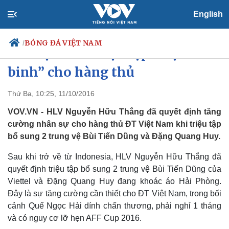
English
BÓNG ĐÁ VIỆT NAM
/
ĐT Việt Nam triệu tập “viện
binh” cho hàng thủ
Thứ Ba, 10:25, 11/10/2016
Chính trị
Xã hội
Đảng
Tin 24h
VOV.VN - HLV Nguyễn Hữu Thắng đã quyết định tăng
Tổ chức nhân sự
Dự báo thời tiết
cường nhân sự cho hàng thủ ĐT Việt Nam khi triệu tập
Quốc hội
Giáo dục
bổ sung 2 trung vệ Bùi Tiến Dũng và Đặng Quang Huy.
Nhận diện sự thật
Dấu ấn VOV
Việc làm
Sau khi trở về từ Indonesia, HLV Nguyễn Hữu Thắng đã
Biển đảo
quyết định triệu tập bổ sung 2 trung vệ Bùi Tiến Dũng của
Viettel và Đặng Quang Huy đang khoác áo Hải Phòng.
Đây là sự tăng cường cần thiết cho ĐT Việt Nam, trong bối
cảnh Quế Ngọc Hải dính chấn thương, phải nghỉ 1 tháng
và có nguy cơ lỡ hẹn AFF Cup 2016.