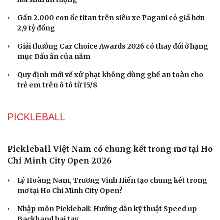
Ngành ô tô Trung Quốc đối mặt khủng hoảng vì
cuộc chiến giảm giá xe điện
Kawasaki KLE 500 2026 ra mắt giá 211 triệu đồng - Sự
hồi sinh ấn tượng
Gần 2.000 con ốc titan trên siêu xe Pagani có giá hơn
2,9 tỷ đồng
Giải thưởng Car Choice Awards 2026 có thay đổi ở hạng
mục Dấu ấn của năm
Quy định mới về xử phạt không dùng ghế an toàn cho
trẻ em trên ô tô từ 15/8