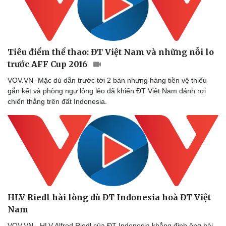
Doanh nghiệp
Công nghệ
Thông tin doanh nghiệp
Sành điệu
Tiêu điểm thể thao: ĐT Việt Nam và những nỗi lo
Doanh nghiệp 24h
Tin Công nghệ
trước AFF Cup 2016
Doanh nhân
Trải nghiệm
Vì cộng đồng
Chuyển đổi số
VOV.VN -Mặc dù dẫn trước tới 2 bàn nhưng hàng tiền vệ thiếu
gắn kết và phòng ngự lỏng lẻo đã khiến ĐT Việt Nam đánh rơi
chiến thắng trên đất Indonesia.
HLV Riedl hài lòng dù ĐT Indonesia hoà ĐT Việt
Nam
VOV.VN - HLV Alfred Riedl của ĐT Indonesia khẳng định ông hài