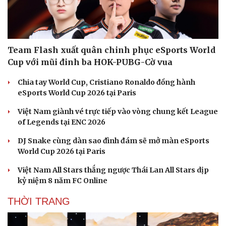
ESPORTS
Văn hóa
Giải trí
Sân khấu - Điện ảnh
Nghệ sĩ
Văn học
Thời trang
Âm nhạc
Sao Việt
Team Flash xuất quân chinh phục eSports World
Di sản
Cup với mũi đinh ba HOK-PUBG-Cờ vua
Chia tay World Cup, Cristiano Ronaldo đồng hành
eSports World Cup 2026 tại Paris
Việt Nam giành vé trực tiếp vào vòng chung kết League