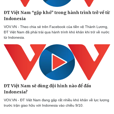
ĐT Việt Nam “gặp khó” trong hành trình trở về từ
Indonesia
VOV.VN - Theo chia sẻ trên Facebook của tiền vệ Thành Lương,
Sức khỏe
Đời sống
ĐT Việt Nam đã phải trải qua hành trình khó khăn khi trở về nước
Dinh dưỡng - món ngon
Nhà đẹp
từ Indonesia.
Cây thuốc
Blog
Sản phụ khoa
Tình yêu - Gia đình
Nhi khoa
Nam khoa
Làm đẹp - giảm cân
Phòng mạch online
Ăn sạch sống khỏe
ĐT Việt Nam sẽ dùng đội hình nào để đấu
Indonesia?
VOV.VN - ĐT Việt Nam đang gặp rất nhiều khó khăn về lực lượng
trước trận giao hữu với Indonesia vào chiều 9/10.