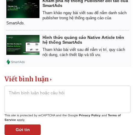
Khám phá hệ thống Publisher đối tác của
SmartAds
Tham khảo ngay bài viết sau để nắm danh sách
publisher trong hệ thống quảng cáo của
SmartAds.
Hình thức quảng cáo Native Article trên
hệ thống SmartAds
Tham khảo bài viết sau để nắm vị trí, quy cách
nội dung, cách thiết lập và tối ưu.
Viết bình luận
Kinh tế
Thị trường
Bất động sản
Giá vàng
Khởi nghiệp
Tiêu dùng
This site is protected by reCAPTCHA and the Google
Privacy Policy
and
Terms of
Service
apply.
Tỷ giá
Chứng khoán
Gửi tin
Giá cà phê