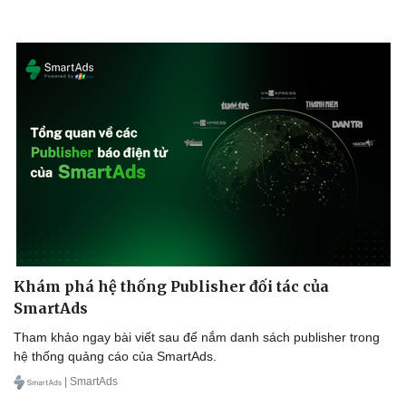
Khám phá hệ thống Publisher đối tác của
SmartAds
Tham khảo ngay bài viết sau để nắm danh sách publisher trong
hệ thống quảng cáo của SmartAds.
Sức khỏe
Đời sống
| SmartAds
Dinh dưỡng - món ngon
Nhà đẹp