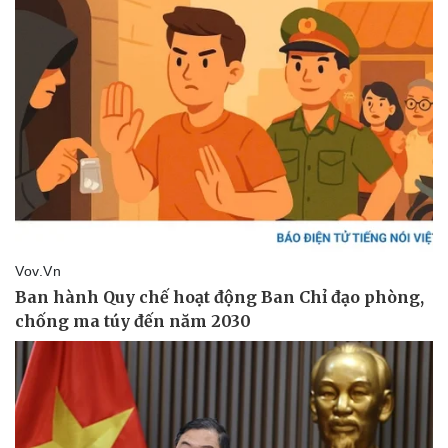
Thể thao
Ô tô - Xe máy
Bóng đá
Ô tô
Lịch thi đấu bóng đá
Xe máy
Thế giới thể thao
Tư vấn
eSports
Hậu trường