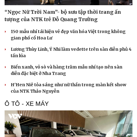
“Ngọc Nữ Trời Nam”- bộ sưu tập thời trang ấn
tượng của NTK trẻ Đỗ Quang Trường
150 mẫu nhí tái hiện vẻ đẹp văn hóa Việt trong không
gian phố cổ Hoa Lư
Văn hóa
Giải trí
Lương Thùy Linh, Ý Nhi làm vedette trên sàn diễn phủ 4
tấn lúa
Sân khấu - Điện ảnh
Nghệ sĩ
Văn học
Thời trang
Biển xanh, vỏ sò và hàng trăm mẫu nhí tạo nên sàn
Âm nhạc
Sao Việt
diễn đặc biệt ở Nha Trang
Di sản
H'Hen Niê tỏa sáng như nữ thần trong màn kết show
của NTK Thảo Nguyễn
Ô TÔ - XE MÁY