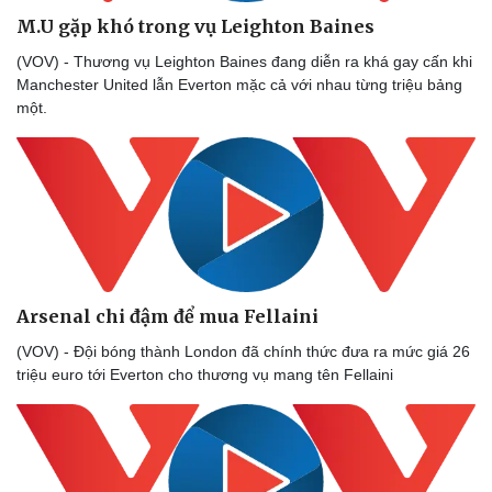
M.U gặp khó trong vụ Leighton Baines
(VOV) - Thương vụ Leighton Baines đang diễn ra khá gay cấn khi
Manchester United lẫn Everton mặc cả với nhau từng triệu bảng
một.
Arsenal chi đậm để mua Fellaini
Doanh nghiệp
Công nghệ
(VOV) - Đội bóng thành London đã chính thức đưa ra mức giá 26
Thông tin doanh nghiệp
Sành điệu
triệu euro tới Everton cho thương vụ mang tên Fellaini
Doanh nghiệp 24h
Tin Công nghệ
Doanh nhân
Trải nghiệm
Vì cộng đồng
Chuyển đổi số