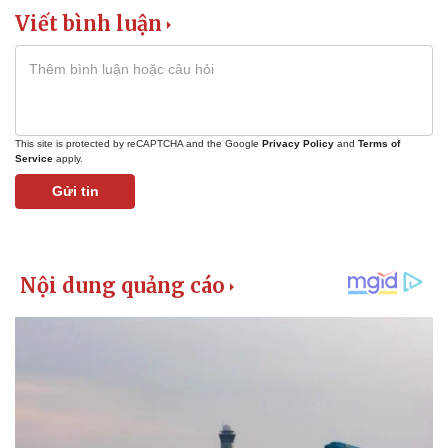
Bất động sản
Giá vàng
Viết bình luận
Khởi nghiệp
Tiêu dùng
Tỷ giá
Chứng khoán
Giá cà phê
This site is protected by reCAPTCHA and the Google
Privacy Policy
and
Terms of
Service
apply.
Gửi tin