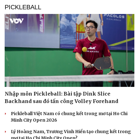
PICKLEBALL
Du lịch
Podcast
Tư vấn
Câu chuyện thời sự
Nhập môn Pickleball: Bài tập Dink Slice
Săn Tour
Đọc truyện đêm khuya
Backhand sau đó tấn công Volley Forehand
check-in
Cửa sổ tình yêu
Kể chuyện cho bé
Pickleball Việt Nam có chung kết trong mơ tại Ho Chi
Hạt giống tâm hồn
Minh City Open 2026
Lý Hoàng Nam, Trương Vinh Hiển tạo chung kết trong
mơ tại Ho Chi Minh City Open?