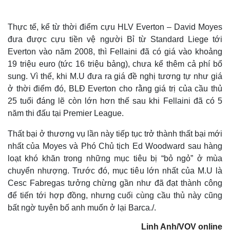
Thực tế, kể từ thời điểm cựu HLV Everton – David Moyes
đưa được cựu tiền vệ người Bỉ từ Standard Liege tới
Everton vào năm 2008, thì Fellaini đã có giá vào khoảng
19 triệu euro (tức 16 triệu bảng), chưa kể thêm cả phí bổ
sung. Vì thế, khi M.U đưa ra giá đề nghị tương tự như giá
ở thời điểm đó, BLĐ Everton cho rằng giá trị của cầu thủ
25 tuổi đáng lẽ còn lớn hơn thế sau khi Fellaini đã có 5
năm thi đấu tại Premier League.
Thất bại ở thương vụ lần này tiếp tục trở thành thất bại mới
nhất của Moyes và Phó Chủ tịch Ed Woodward sau hàng
loạt khó khăn trong những mục tiêu bị “bỏ ngỏ” ở mùa
chuyển nhượng. Trước đó, mục tiêu lớn nhất của M.U là
Thế giới
Multimedia
Cesc Fabregas tưởng chừng gần như đã đạt thành công
Quan sát
Video
để tiến tới hợp đồng, nhưng cuối cùng cầu thủ này cũng
Cuộc sống đó đây
Ảnh
Hồ sơ
E-Magazine
bất ngờ tuyên bố anh muốn ở lại Barca./.
Infographic
Linh Anh/VOV online