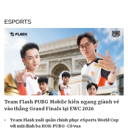
Cây thuốc
Blog
Sản phụ khoa
Tình yêu - Gia đình
Nhi khoa
ESPORTS
Nam khoa
Làm đẹp - giảm cân
Phòng mạch online
Ăn sạch sống khỏe
Team Flash PUBG Mobile hiên ngang giành vé
vào thẳng Grand Finals tại EWC 2026
Team Flash xuất quân chinh phục eSports World Cup
với mũi đinh ba HOK-PUBG-Cờ vua