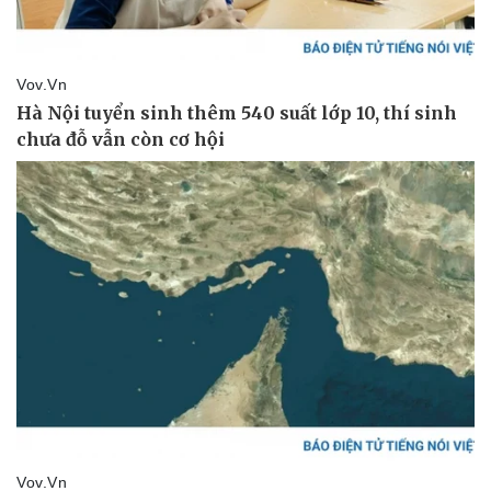
Pháp luật
Quân sự - Quốc phòng
Vụ án
Vũ khí
Tin nóng
Việt Nam
Tư vấn luật
Phân tích