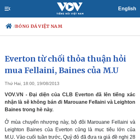
English
BÓNG ĐÁ VIỆT NAM
/
Everton từ chối thỏa thuận hỏi
Chính trị
Xã hội
Đảng
Tin 24h
mua Fellaini, Baines của M.U
Tổ chức nhân sự
Dự báo thời tiết
Quốc hội
Giáo dục
Thứ Hai, 18:00, 19/08/2013
Nhận diện sự thật
Dấu ấn VOV
Việc làm
VOV.VN - Đại diện của CLB Everton đã lên tiếng xác
Biển đảo
nhận là sẽ không bán đi Marouane Fellaini và Leighton
Baines trong hè này.
Ở mùa chuyển nhượng này, bộ đôi Marouane Fellaini và
Leighton Baines của Everton cũng là mục tiêu lớn của
M.U. Vào cuối tuần trước, Quỷ đỏ đã đưa ra giá đề nghị 28