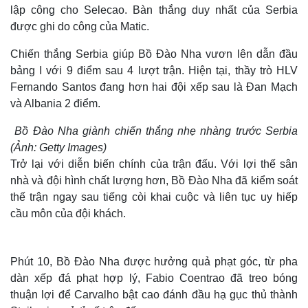
lập công cho Selecao. Bàn thắng duy nhất của Serbia
được ghi do công của Matic.
Chiến thắng Serbia giúp Bồ Đào Nha vươn lên dẫn đầu
bảng I với 9 điểm sau 4 lượt trận. Hiện tại, thầy trò HLV
Fernando Santos đang hơn hai đội xếp sau là Đan Mạch
và Albania 2 điểm.
Bồ Đào Nha giành chiến thắng nhẹ nhàng trước Serbia
(Ảnh: Getty Images)
Trở lại với diễn biến chính của trận đấu. Với lợi thế sân
nhà và đội hình chất lượng hơn, Bồ Đào Nha đã kiểm soát
thế trận ngay sau tiếng còi khai cuộc và liên tục uy hiếp
cầu môn của đội khách.
Phút 10, Bồ Đào Nha được hưởng quả phạt góc, từ pha
dàn xếp đá phạt hợp lý, Fabio Coentrao đã treo bóng
thuận lợi để Carvalho bật cao đánh đầu hạ gục thủ thành