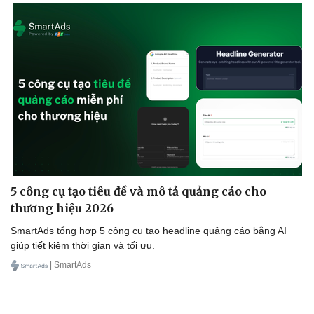
Sức khỏe
Đời sống
Dinh dưỡng - món ngon
Nhà đẹp
Cây thuốc
Blog
Sản phụ khoa
Tình yêu - Gia đình
Nhi khoa
Nam khoa
Làm đẹp - giảm cân
Phòng mạch online
Ăn sạch sống khỏe
5 công cụ tạo tiêu đề và mô tả quảng cáo cho
thương hiệu 2026
SmartAds tổng hợp 5 công cụ tạo headline quảng cáo bằng AI
giúp tiết kiệm thời gian và tối ưu.
| SmartAds