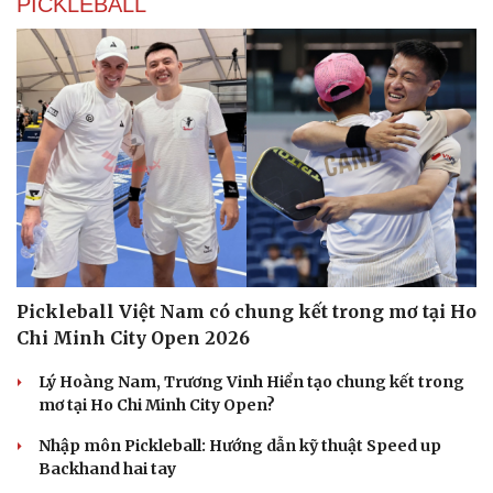
PICKLEBALL
Du lịch
Podcast
Tư vấn
Câu chuyện thời sự
Săn Tour
Đọc truyện đêm khuya
check-in
Cửa sổ tình yêu
Kể chuyện cho bé
Hạt giống tâm hồn
Pickleball Việt Nam có chung kết trong mơ tại Ho
Chi Minh City Open 2026
Lý Hoàng Nam, Trương Vinh Hiển tạo chung kết trong
mơ tại Ho Chi Minh City Open?
Nhập môn Pickleball: Hướng dẫn kỹ thuật Speed up
Backhand hai tay