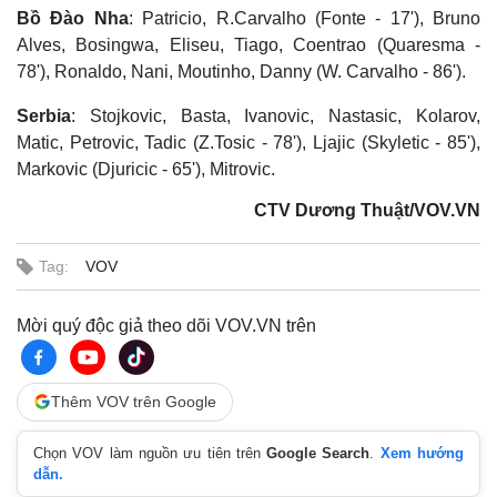
Bồ Đào Nha
: Patricio, R.Carvalho (Fonte - 17'), Bruno
Alves, Bosingwa, Eliseu, Tiago, Coentrao (Quaresma -
78'), Ronaldo, Nani, Moutinho, Danny (W. Carvalho - 86').
Serbia
: Stojkovic, Basta, Ivanovic, Nastasic, Kolarov,
Matic, Petrovic, Tadic (Z.Tosic - 78'), Ljajic (Skyletic - 85'),
Markovic (Djuricic - 65'), Mitrovic.
Kinh tế
Thị trường
Bất động sản
Giá vàng
CTV Dương Thuật/VOV.VN
Khởi nghiệp
Tiêu dùng
Tỷ giá
Tag:
VOV
Chứng khoán
Giá cà phê
Mời quý độc giả theo dõi VOV.VN trên
Thêm VOV trên Google
Chọn VOV làm nguồn ưu tiên trên
Google Search
.
Xem hướng
dẫn.