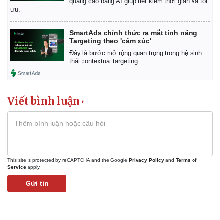
quảng cáo bằng AI giúp tiết kiệm thời gian và tối
ưu.
SmartAds chính thức ra mắt tính năng
Targeting theo 'cảm xúc'
Đây là bước mở rộng quan trọng trong hệ sinh
thái contextual targeting.
Viết bình luận
This site is protected by reCAPTCHA and the Google
Privacy Policy
and
Terms of
Service
apply.
Pháp luật
Quân sự - Quốc phòng
Gửi tin
Vụ án
Vũ khí
Tin nóng
Việt Nam
Tư vấn luật
Phân tích