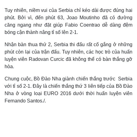
Cuộc sống đó đây
Ảnh
Tuy nhiên, niềm vui của Serbia chỉ kéo dài được đúng hai
Hồ sơ
E-Magazine
phút. Bởi vì, đến phút 63, Joao Moutinho đã có đường
Infographic
căng ngang như đặt giúp Fabio Coentrao dễ dàng đệm
bóng cận thành nâng tỉ số lên 2-1.
Nhận bàn thua thứ 2, Serbia thi đấu rất cố gắng ở những
phút còn lại của trận đấu. Tuy nhiên, các học trò của huấn
luyện viên Radovan Curcic đã không thể có bàn thắng gỡ
hòa.
Chung cuộc, Bồ Đào Nha giành chiến thắng trước Serbia
với tỉ số 2-1. Đây là chiến thắng thứ 3 liên tiếp của Bồ Đào
Nha ở vòng loại EURO 2016 dưới thời huấn luyện viên
Fernando Santos./.