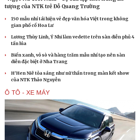
tượng của NTK trẻ Đỗ Quang Trường
150 mẫu nhí tái hiện vẻ đẹp văn hóa Việt trong không
gian phố cổ Hoa Lư
Lương Thùy Linh, Ý Nhi làm vedette trên sàn diễn phủ 4
tấn lúa
Biển xanh, vỏ sò và hàng trăm mẫu nhí tạo nên sàn
diễn đặc biệt ở Nha Trang
H'Hen Niê tỏa sáng như nữ thần trong màn kết show
của NTK Thảo Nguyễn
Ô TÔ - XE MÁY