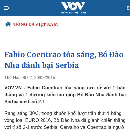
E
BÓNG ĐÁ VIỆT NAM
/
Fabio Coentrao tỏa sáng, Bồ Đào
Chính trị
Xã hội
Đảng
Tin 24h
Nha đánh bại Serbia
Tổ chức nhân sự
Dự báo thời tiết
Quốc hội
Giáo dục
Thứ Hai, 06:02, 30/03/2015
Nhận diện sự thật
Dấu ấn VOV
Việc làm
VOV.VN - Fabio Coentrao tỏa sáng rực rỡ với 1 bàn
Biển đảo
thắng và 1 đường kiến tạo giúp Bồ Đào Nha đánh bại
Serbia với tỉ số 2-1.
Rạng sáng 30/3, trong khuôn khổ lượt trận thứ 4 bảng I,
vòng loại EURO 2016, Bồ Đào Nha đã giành chiến thắng
với tỉ số 2-1 trước Serbia. Carvalho và Coentrao là người