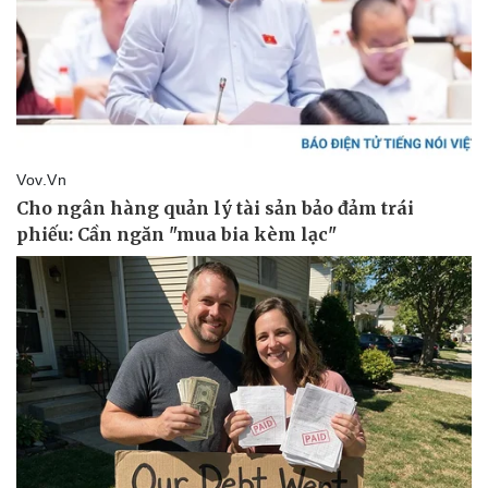
Thể thao
Ô tô - Xe máy
Bóng đá
Ô tô
Lịch thi đấu bóng đá
Xe máy
Thế giới thể thao
Tư vấn
eSports
Hậu trường