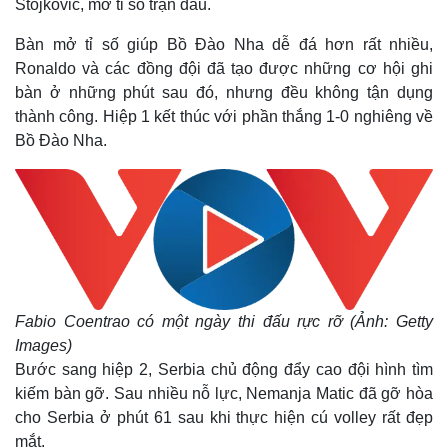
Stojkovic, mở tỉ số trận đấu.
Bàn mở tỉ số giúp Bồ Đào Nha dễ đá hơn rất nhiều,
Ronaldo và các đồng đội đã tạo được những cơ hội ghi
bàn ở những phút sau đó, nhưng đều không tận dụng
thành công. Hiệp 1 kết thúc với phần thắng 1-0 nghiêng về
Bồ Đào Nha.
Fabio Coentrao có một ngày thi đấu rực rỡ (Ảnh: Getty
Images)
Bước sang hiệp 2, Serbia chủ động đẩy cao đội hình tìm
kiếm bàn gỡ. Sau nhiều nỗ lực, Nemanja Matic đã gỡ hòa
cho Serbia ở phút 61 sau khi thực hiện cú volley rất đẹp
Thế giới
Multimedia
mắt.
Quan sát
Video