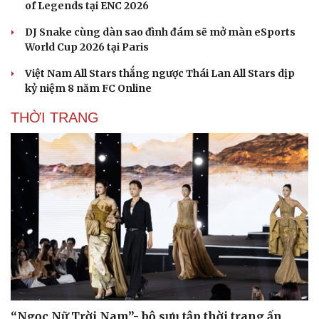
of Legends tại ENC 2026
DJ Snake cùng dàn sao đình đám sẽ mở màn eSports
World Cup 2026 tại Paris
Việt Nam All Stars thắng ngược Thái Lan All Stars dịp
kỷ niệm 8 năm FC Online
THỜI TRANG
Văn hóa
Giải trí
Sân khấu - Điện ảnh
Nghệ sĩ
Văn học
Thời trang
Âm nhạc
Sao Việt
Di sản
“Ngọc Nữ Trời Nam”- bộ sưu tập thời trang ấn