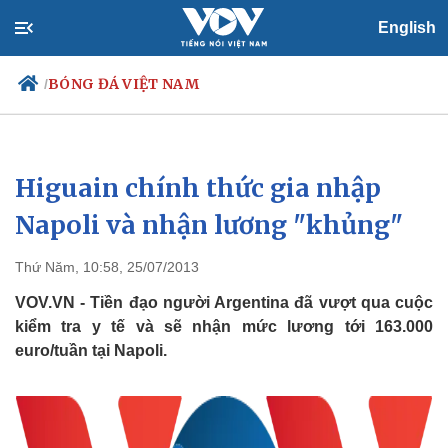
English
BÓNG ĐÁ VIỆT NAM
/
Higuain chính thức gia nhập
Chính trị
Xã hội
Đảng
Tin 24h
Napoli và nhận lương "khủng"
Tổ chức nhân sự
Dự báo thời tiết
Quốc hội
Giáo dục
Thứ Năm, 10:58, 25/07/2013
Nhận diện sự thật
Dấu ấn VOV
Việc làm
VOV.VN - Tiền đạo người Argentina đã vượt qua cuộc
Biển đảo
kiểm tra y tế và sẽ nhận mức lương tới 163.000
euro/tuần tại Napoli.