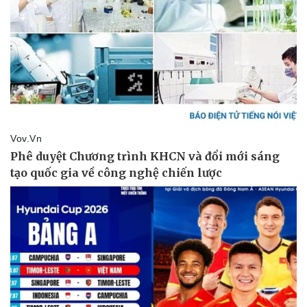
Pháp luật
Quân sự - Quốc phòng
Vụ án
Vũ khí
Tin nóng
Việt Nam
Tư vấn luật
Phân tích