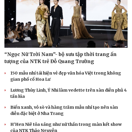
Văn hóa
Giải trí
Sân khấu - Điện ảnh
Nghệ sĩ
“Ngọc Nữ Trời Nam”- bộ sưu tập thời trang ấn
Văn học
Thời trang
tượng của NTK trẻ Đỗ Quang Trường
Âm nhạc
Sao Việt
Di sản
150 mẫu nhí tái hiện vẻ đẹp văn hóa Việt trong không
gian phố cổ Hoa Lư
Lương Thùy Linh, Ý Nhi làm vedette trên sàn diễn phủ 4
tấn lúa
Biển xanh, vỏ sò và hàng trăm mẫu nhí tạo nên sàn
diễn đặc biệt ở Nha Trang
H'Hen Niê tỏa sáng như nữ thần trong màn kết show
của NTK Thảo Nguyễn