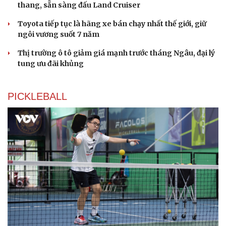
thang, sẵn sàng đấu Land Cruiser
Toyota tiếp tục là hãng xe bán chạy nhất thế giới, giữ
ngôi vương suốt 7 năm
Thị trường ô tô giảm giá mạnh trước tháng Ngâu, đại lý
tung ưu đãi khủng
PICKLEBALL
Du lịch
Podcast
Tư vấn
Câu chuyện thời sự
Săn Tour
Đọc truyện đêm khuya
check-in
Cửa sổ tình yêu
Kể chuyện cho bé
Hạt giống tâm hồn