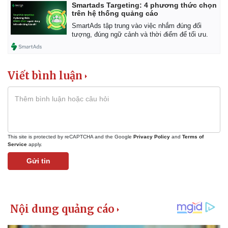
Smartads Targeting: 4 phương thức chọn
trên hệ thống quảng cáo
SmartAds tập trung vào việc nhắm đúng đối
tượng, đúng ngữ cảnh và thời điểm để tối ưu.
Kinh tế
Thị trường
Bất động sản
Giá vàng
Viết bình luận
Khởi nghiệp
Tiêu dùng
Tỷ giá
Chứng khoán
Giá cà phê
This site is protected by reCAPTCHA and the Google
Privacy Policy
and
Terms of
Service
apply.
Gửi tin