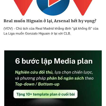
Real muốn Higuain ở lại, Arsenal hết hy vọng?
(VOV) - Chủ tịch của Real Madrid khẳng định "gã khổng lồ" của
La Liga muốn Gonzalo Higuain ở lại với CLB.
Sức khỏe
Đời sống
Dinh dưỡng - món ngon
Nhà đẹp
Cây thuốc
Blog
Sản phụ khoa
Tình yêu - Gia đình
Nhi khoa