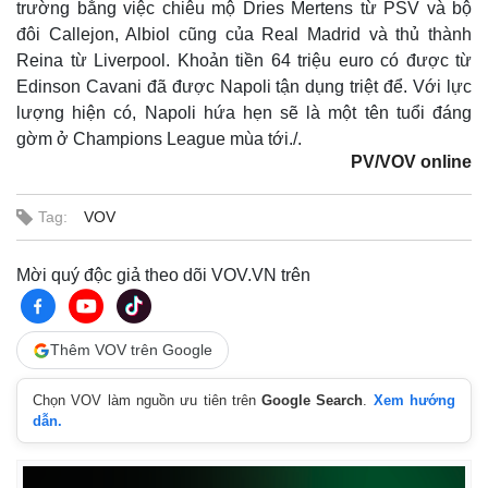
trường bằng việc chiêu mộ Dries Mertens từ PSV và bộ
Hồ sơ
E-Magazine
đôi Callejon, Albiol cũng của Real Madrid và thủ thành
Infographic
Reina từ Liverpool. Khoản tiền 64 triệu euro có được từ
Edinson Cavani đã được Napoli tận dụng triệt để. Với lực
lượng hiện có, Napoli hứa hẹn sẽ là một tên tuổi đáng
gờm ở Champions League mùa tới./.
PV/VOV online
Tag:
VOV
Mời quý độc giả theo dõi VOV.VN trên
Thêm VOV trên Google
Chọn VOV làm nguồn ưu tiên trên
Google Search
.
Xem hướng
dẫn.