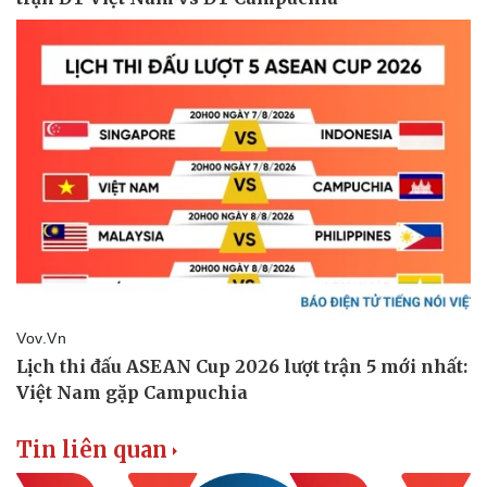
Bóng đá
Ô tô
Lịch thi đấu bóng đá
Xe máy
Thế giới thể thao
Tư vấn
eSports
Hậu trường
Tin liên quan