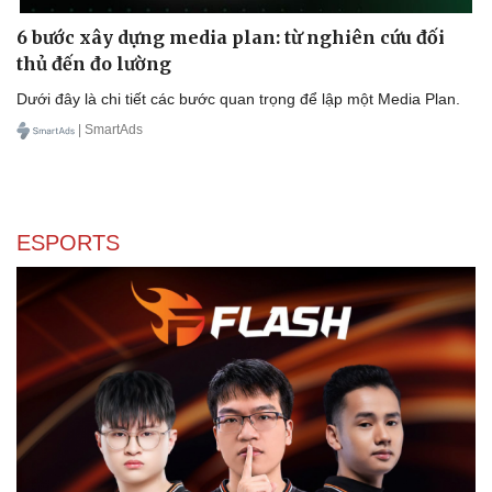
Nam khoa
6 bước xây dựng media plan: từ nghiên cứu đối
Làm đẹp - giảm cân
Phòng mạch online
thủ đến đo lường
Ăn sạch sống khỏe
Dưới đây là chi tiết các bước quan trọng để lập một Media Plan.
| SmartAds
ESPORTS