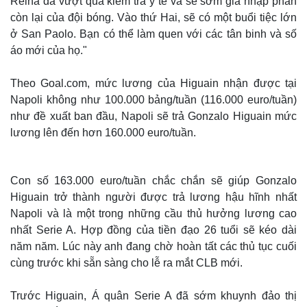
Reina đã vượt qua kiểm tra y tế và sẽ sớm gia nhập phần
còn lại của đội bóng. Vào thứ Hai, sẽ có một buổi tiệc lớn
ở San Paolo. Bạn có thể làm quen với các tân binh và số
áo mới của họ."
Theo Goal.com, mức lương của Higuain nhận được tại
Napoli
không như 100.000 bảng/tuần (116.000 euro/tuần)
như đề xuất ban đầu, Napoli sẽ trả Gonzalo Higuain mức
lương lên đến hơn 160.000 euro/tuần.
Con số 163.000 euro/tuần chắc chắn sẽ giúp Gonzalo
Higuain trở thành người được trả lương hậu hĩnh nhất
Napoli và là một trong những cầu thủ hưởng lương cao
nhất Serie A. Hợp đồng của tiền đạo 26 tuổi sẽ kéo dài
năm năm. Lúc này anh đang chờ hoàn tất các thủ tục cuối
cùng trước khi sẵn sàng cho lễ ra mắt CLB mới.
Thế giới
Multimedia
Quan sát
Video
Trước Higuain, Á quân Serie A đã sớm khuynh đảo thị
Cuộc sống đó đây
Ảnh