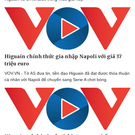
Higuain chính thức gia nhập Napoli với giá 37
Doanh nghiệp
Công nghệ
triệu euro
Thông tin doanh nghiệp
Sành điệu
Doanh nghiệp 24h
Tin Công nghệ
VOV.VN - Tờ AS đưa tin, tiền đạo Higuain đã đạt được thỏa thuận
Doanh nhân
Trải nghiệm
cá nhân với Napoli để chuyển sang Serie A chơi bóng.
Vì cộng đồng
Chuyển đổi số