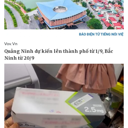
Bóng đá
Ô tô
Lịch thi đấu bóng đá
Xe máy
Thế giới thể thao
Tư vấn
eSports
Hậu trường