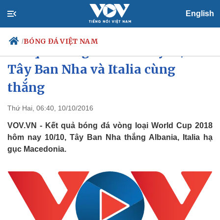
English
BÓNG ĐÁ VIỆT NAM
/
Kết quả bóng đá hôm nay 10/10:
Tây Ban Nha và Italia cùng
thắng
Chính trị
Xã hội
Đảng
Tin 24h
Thứ Hai, 06:40, 10/10/2016
Tổ chức nhân sự
Dự báo thời tiết
VOV.VN - Kết quả bóng đá vòng loại World Cup 2018
Quốc hội
Giáo dục
Nhận diện sự thật
Dấu ấn VOV
hôm nay 10/10, Tây Ban Nha thắng Albania, Italia hạ
Việc làm
gục Macedonia.
Biển đảo