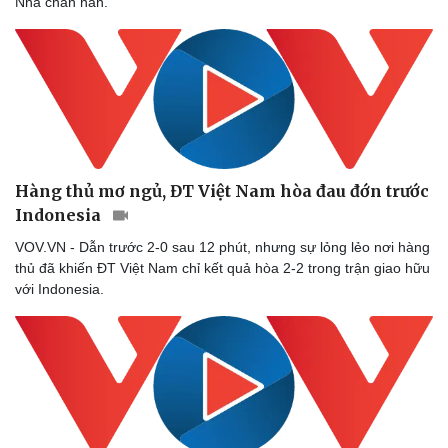
Nha chán nản.
Sức khỏe
Đời sống
Dinh dưỡng - món ngon
Nhà đẹp
Cây thuốc
Blog
Hàng thủ mơ ngủ, ĐT Việt Nam hòa đau đớn trước
Sản phụ khoa
Tình yêu - Gia đình
Nhi khoa
Indonesia
Nam khoa
VOV.VN - Dẫn trước 2-0 sau 12 phút, nhưng sự lỏng lẻo nơi hàng
Làm đẹp - giảm cân
thủ đã khiến ĐT Việt Nam chỉ kết quả hòa 2-2 trong trận giao hữu
Phòng mạch online
với Indonesia.
Ăn sạch sống khỏe