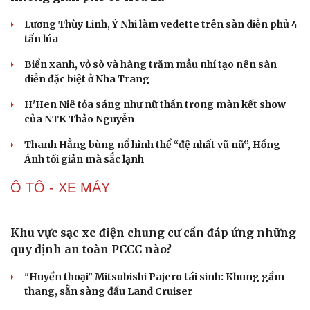
DJ Snake cùng dàn sao đình đám sẽ mở màn eSports
World Cup 2026 tại Paris
Việt Nam All Stars thắng ngược Thái Lan All Stars dịp
kỷ niệm 8 năm FC Online
THỜI TRANG
150 mẫu nhí tái hiện vẻ đẹp văn hóa Việt trong
không gian phố cổ Hoa Lư
Lương Thùy Linh, Ý Nhi làm vedette trên sàn diễn phủ 4
tấn lúa
Du lịch
Podcast
Biển xanh, vỏ sò và hàng trăm mẫu nhí tạo nên sàn
diễn đặc biệt ở Nha Trang
Tư vấn
Câu chuyện thời sự
Săn Tour
Đọc truyện đêm khuya
H'Hen Niê tỏa sáng như nữ thần trong màn kết show
check-in
Cửa sổ tình yêu
của NTK Thảo Nguyễn
Kể chuyện cho bé
Hạt giống tâm hồn
Thanh Hằng bùng nổ hình thể “đệ nhất vũ nữ”, Hồng