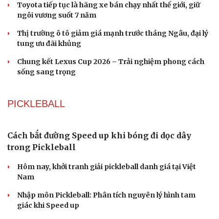
Ánh tối giản mà sắc lạnh
Ô TÔ - XE MÁY
Khu vực sạc xe điện chung cư cần đáp ứng những
quy định an toàn PCCC nào?
"Huyền thoại" Mitsubishi Pajero tái sinh: Khung gầm
thang, sẵn sàng đấu Land Cruiser