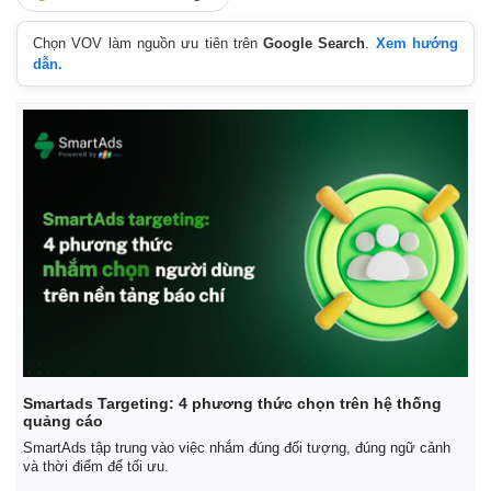
Chọn VOV làm nguồn ưu tiên trên
Google Search
.
Xem hướng
dẫn.
Kinh tế
Thị trường
Bất động sản
Giá vàng
Smartads Targeting: 4 phương thức chọn trên hệ thống
quảng cáo
Khởi nghiệp
Tiêu dùng
Tỷ giá
SmartAds tập trung vào việc nhắm đúng đối tượng, đúng ngữ cảnh
và thời điểm để tối ưu.
Chứng khoán
Giá cà phê