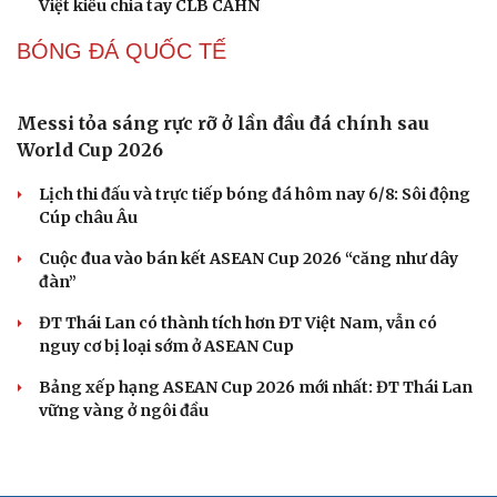
FPT Play độc quyền phát sóng PPA Asia 500 tại TP. Hồ
Chí Minh
Cách bắt đường Speed up khi bóng ở vị trí ô 2 trong
Pickleball
BÓNG ĐÁ VIỆT NAM
Hà Nội FC vô địch giải nhi đồng toàn quốc: Sự
khẳng định của hệ thống đào tạo trẻ
TRỰC TIẾP: Họp báo trước trận đấu ĐT Việt Nam - ĐT
Campuchia tại ASEAN Cup 2026
Chuyển nhượng V-League 2026/2027: HLV Popov tái
ngộ cựu cầu thủ Thanh Hóa
ĐT Futsal Việt Nam giành ngôi á quân giải Continental
Futsal Championship 2026
Chuyển nhượng V-League 2026/2027 mới nhất: Cầu thủ
Việt kiều chia tay CLB CAHN