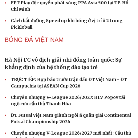
Toyota tiếp tục là hãng xe bán chạy nhất thế giới, giữ
ngôi vương suốt 7 năm
Thị trường ô tô giảm giá mạnh trước tháng Ngâu, đại lý
tung ưu đãi khủng
Chung kết Lexus Cup 2026 – Trải nghiệm phong cách
sống sang trọng
PICKLEBALL
Cách bắt đường Speed up khi bóng đi dọc dây
trong Pickleball
Hôm nay, khởi tranh giải pickleball danh giá tại Việt
Nam
Cải chính
Nhập môn Pickleball: Phân tích nguyên lý hình tam
giác khi Speed up