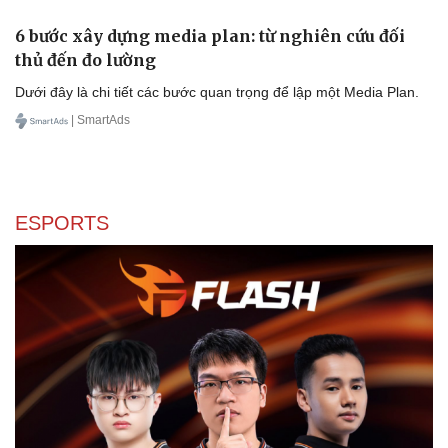
6 bước xây dựng media plan: từ nghiên cứu đối
Văn hóa
Giải trí
thủ đến đo lường
Sân khấu - Điện ảnh
Nghệ sĩ
Văn học
Thời trang
Dưới đây là chi tiết các bước quan trọng để lập một Media Plan.
Âm nhạc
Sao Việt
| SmartAds
Di sản