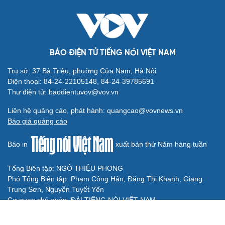
BÓNG ĐÁ QUỐC TẾ
Messi tỏa sáng rực rỡ ở lần đầu đá chính sau
World Cup 2026
Lịch thi đấu và trực tiếp bóng đá hôm nay 6/8: Sôi động
Cúp châu Âu
Cuộc đua vào bán kết ASEAN Cup 2026 “căng như dây
đàn”
ĐT Thái Lan có thành tích hơn ĐT Việt Nam, vẫn có
nguy cơ bị loại sớm ở ASEAN Cup
Bảng xếp hạng ASEAN Cup 2026 mới nhất: ĐT Thái Lan
vững vàng ở ngôi đầu