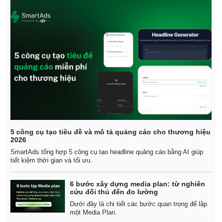
5 công cụ tạo tiêu đề và mô tả quảng cáo cho thương hiệu
2026
SmartAds tổng hợp 5 công cụ tạo headline quảng cáo bằng AI giúp
tiết kiệm thời gian và tối ưu.
Kinh tế
Thị trường
Bất động sản
Giá vàng
6 bước xây dựng media plan: từ nghiên
Khởi nghiệp
Tiêu dùng
cứu đối thủ đến đo lường
Tỷ giá
Dưới đây là chi tiết các bước quan trọng để lập
Chứng khoán
một Media Plan.