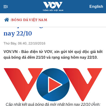
English
BÓNG ĐÁ VIỆT NAM
/
Kết quả bóng đá mới nhất hôm
nay 22/10
Thứ Bảy, 06:40, 22/10/2016
Chính trị
Xã hội
Đảng
Tin 24h
VOV.VN - Báo điện tử VOV, xin gửi tới quý độc giả kết
Tổ chức nhân sự
Dự báo thời tiết
quả bóng đá đêm 21/10 và rạng sáng hôm nay 22/10.
Quốc hội
Giáo dục
Nhận diện sự thật
Dấu ấn VOV
Việc làm
Biển đảo
Cập nhật
kết quả bóng đá mới nhất hôm nay 22/10
(Ảnh: