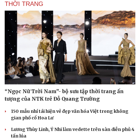
Chia tay World Cup, Cristiano Ronaldo đồng hành
eSports World Cup 2026 tại Paris
Việt Nam giành vé trực tiếp vào vòng chung kết League
of Legends tại ENC 2026
DJ Snake cùng dàn sao đình đám sẽ mở màn eSports
World Cup 2026 tại Paris
Việt Nam All Stars thắng ngược Thái Lan All Stars dịp
kỷ niệm 8 năm FC Online
THỜI TRANG