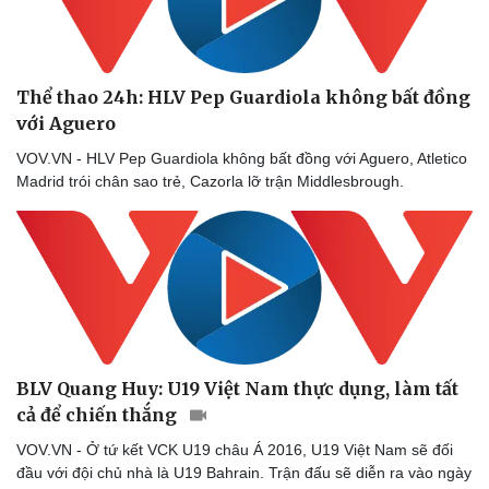
Thể thao 24h: HLV Pep Guardiola không bất đồng
với Aguero
Sức khỏe
Đời sống
VOV.VN - HLV Pep Guardiola không bất đồng với Aguero, Atletico
Dinh dưỡng - món ngon
Nhà đẹp
Madrid trói chân sao trẻ, Cazorla lỡ trận Middlesbrough.
Cây thuốc
Blog
Sản phụ khoa
Tình yêu - Gia đình
Nhi khoa
Nam khoa
Làm đẹp - giảm cân
Phòng mạch online
Ăn sạch sống khỏe
BLV Quang Huy: U19 Việt Nam thực dụng, làm tất
cả để chiến thắng
VOV.VN - Ở tứ kết VCK U19 châu Á 2016, U19 Việt Nam sẽ đối
đầu với đội chủ nhà là U19 Bahrain. Trận đấu sẽ diễn ra vào ngày