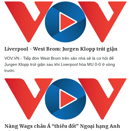
Doanh nghiệp
Công nghệ
Thông tin doanh nghiệp
Sành điệu
Doanh nghiệp 24h
Tin Công nghệ
Doanh nhân
Trải nghiệm
Vì cộng đồng
Chuyển đổi số
Liverpool - West Brom: Jurgen Klopp trút giận
VOV.VN - Tiếp đón West Brom trên sân nhà sẽ là cơ hội để
Jurgen Klopp trút giận sau khi Liverpool hòa MU 0-0 ở vòng
trước.
Nàng Wags châu Á “thiêu đốt” Ngoại hạng Anh