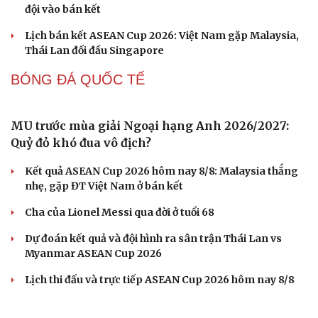
Nhập môn Pickleball: Hướng dẫn kỹ thuật Speed up
Backhand hai tay
Cách bắt đường Speed up khi bóng đi dọc dây trong
Pickleball
Hôm nay, khởi tranh giải pickleball danh giá tại Việt
Nam
BÓNG ĐÁ VIỆT NAM