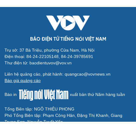
Chuyển nhượng V-League hôm nay 9/8: Cầu thủ dự
U20 World Cup gia nhập Bắc Ninh
ĐT Việt Nam giữ thành tích bất bại khi gặp ĐT Malaysia
trong 10 năm
Lịch thi đấu và trực tiếp bóng đá Việt Nam hôm nay 9/8
Bảng xếp hạng ASEAN Cup 2026 mới nhất: Xác định 4
đội vào bán kết
Lịch bán kết ASEAN Cup 2026: Việt Nam gặp Malaysia,
Thái Lan đối đầu Singapore
BÓNG ĐÁ QUỐC TẾ