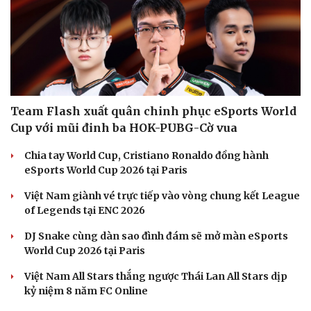
| SmartAds
ESPORTS
Văn hóa
Giải trí
Sân khấu - Điện ảnh
Nghệ sĩ
Văn học
Thời trang
Âm nhạc
Sao Việt
Di sản
Team Flash xuất quân chinh phục eSports World
Cup với mũi đinh ba HOK-PUBG-Cờ vua