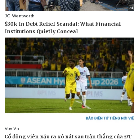
Bóng đá
Ô tô
Lịch thi đấu bóng đá
Xe máy
Thế giới thể thao
Tư vấn
eSports
Hậu trường