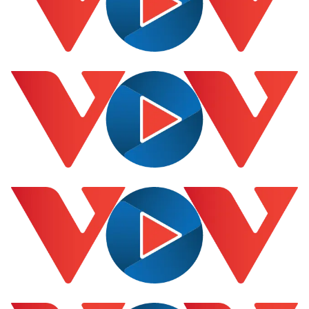
Thế giới
Multimedia
Quan sát
Video
Cuộc sống đó đây
Ảnh
Hồ sơ
E-Magazine
Infographic