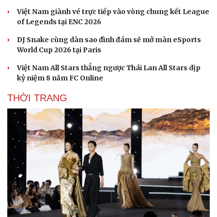
Ăn sạch sống khỏe
Việt Nam giành vé trực tiếp vào vòng chung kết League
of Legends tại ENC 2026
DJ Snake cùng dàn sao đình đám sẽ mở màn eSports
World Cup 2026 tại Paris
Việt Nam All Stars thắng ngược Thái Lan All Stars dịp
kỷ niệm 8 năm FC Online
THỜI TRANG