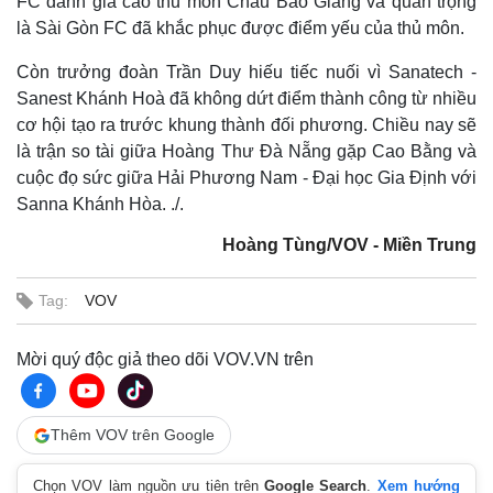
FC đánh giá cao thủ môn Châu Bảo Giang và quan trọng
là Sài Gòn FC đã khắc phục được điểm yếu của thủ môn.
Còn trưởng đoàn Trần Duy hiếu tiếc nuối vì Sanatech -
Sanest Khánh Hoà đã không dứt điểm thành công từ nhiều
cơ hội tạo ra trước khung thành đối phương. Chiều nay sẽ
là trận so tài giữa Hoàng Thư Đà Nẵng gặp Cao Bằng và
cuộc đọ sức giữa Hải Phương Nam - Đại học Gia Định với
Sanna Khánh Hòa. ./.
Hoàng Tùng/VOV - Miền Trung
Tag:
VOV
Thế giới
Multimedia
Mời quý độc giả theo dõi VOV.VN trên
Quan sát
Video
Cuộc sống đó đây
Ảnh
Hồ sơ
E-Magazine
Thêm VOV trên Google
Infographic
Chọn VOV làm nguồn ưu tiên trên
Google Search
.
Xem hướng