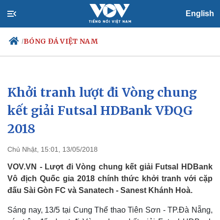
English
BÓNG ĐÁ VIỆT NAM
/
Khởi tranh lượt đi Vòng chung
Chính trị
Xã hội
Đảng
Tin 24h
kết giải Futsal HDBank VĐQG
Tổ chức nhân sự
Dự báo thời tiết
2018
Quốc hội
Giáo dục
Nhận diện sự thật
Dấu ấn VOV
Việc làm
Chủ Nhật, 15:01, 13/05/2018
Biển đảo
VOV.VN - Lượt đi Vòng chung kết giải Futsal HDBank
Vô địch Quốc gia 2018 chính thức khởi tranh với cặp
đấu Sài Gòn FC và Sanatech - Sanest Khánh Hoà.
Sáng nay, 13/5 tại Cung Thể thao Tiên Sơn - TP.Đà Nẵng,