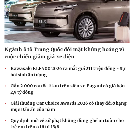
Văn hóa
Giải trí
Sân khấu - Điện ảnh
Nghệ sĩ
Văn học
Thời trang
Âm nhạc
Sao Việt
Di sản
Ngành ô tô Trung Quốc đối mặt khủng hoảng vì
cuộc chiến giảm giá xe điện
Kawasaki KLE 500 2026 ra mắt giá 211 triệu đồng - Sự
hồi sinh ấn tượng
Gần 2.000 con ốc titan trên siêu xe Pagani có giá hơn
2,9 tỷ đồng
Giải thưởng Car Choice Awards 2026 có thay đổi ở hạng
mục Dấu ấn của năm
Quy định mới về xử phạt không dùng ghế an toàn cho
trẻ em trên ô tô từ 15/8