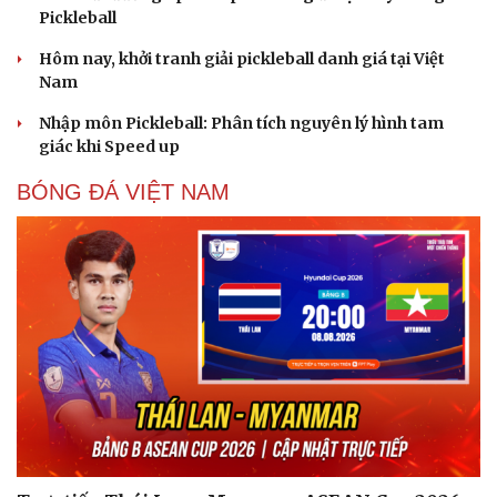
Pickleball
Hôm nay, khởi tranh giải pickleball danh giá tại Việt
Nam
Du lịch
Podcast
Nhập môn Pickleball: Phân tích nguyên lý hình tam
Tư vấn
Câu chuyện thời sự
giác khi Speed up
Săn Tour
Đọc truyện đêm khuya
check-in
Cửa sổ tình yêu
BÓNG ĐÁ VIỆT NAM
Kể chuyện cho bé
Hạt giống tâm hồn