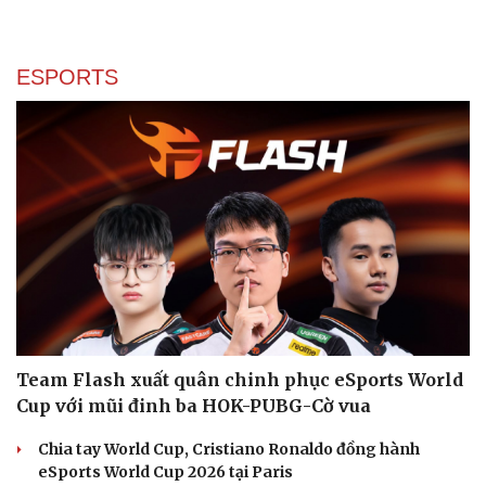
ESPORTS
Sức khỏe
Đời sống
Dinh dưỡng - món ngon
Nhà đẹp
Cây thuốc
Blog
Team Flash xuất quân chinh phục eSports World
Sản phụ khoa
Tình yêu - Gia đình
Cup với mũi đinh ba HOK-PUBG-Cờ vua
Nhi khoa
Nam khoa
Chia tay World Cup, Cristiano Ronaldo đồng hành
Làm đẹp - giảm cân
eSports World Cup 2026 tại Paris
Phòng mạch online