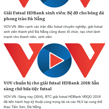
Giải Futsal HDBank sinh viên: Bệ đỡ cho bóng đá
phong trào Đà Nẵng
VOV.VN -Bên cạnh các trận đấu futsal chuyên nghiệp, giải futsal
sinh viên thành phố Đà Nẵng cũng được tổ chức, tạo chơi lành
mạnh cho thanh niên, sinh viên.
Doanh nghiệp
Công nghệ
Thông tin doanh nghiệp
Sành điệu
Doanh nghiệp 24h
Tin Công nghệ
Doanh nhân
Trải nghiệm
Vì cộng đồng
Chuyển đổi số
VOV chuẩn bị cho giải futsal HDBank 2018: Sẵn
sàng chờ bữa tiệc futsal
VOV.VN -Sáng nay (30/4), BTC giải futsal HDBank VĐQG 2018
đã tiến hành họp kỹ thuật cùng trọng tài và các HLV tại cung thể
thao Tiên Sơn, Đà Nẵng.