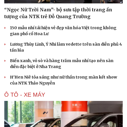
“Ngọc Nữ Trời Nam”- bộ sưu tập thời trang ấn
tượng của NTK trẻ Đỗ Quang Trường
150 mẫu nhí tái hiện vẻ đẹp văn hóa Việt trong không
gian phố cổ Hoa Lư
Lương Thùy Linh, Ý Nhi làm vedette trên sàn diễn phủ 4
tấn lúa
Biển xanh, vỏ sò và hàng trăm mẫu nhí tạo nên sàn
diễn đặc biệt ở Nha Trang
H'Hen Niê tỏa sáng như nữ thần trong màn kết show
của NTK Thảo Nguyễn
Ô TÔ - XE MÁY