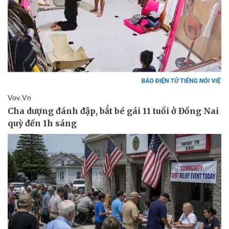
Pháp luật
Quân sự - Quốc phòng
Vụ án
Vũ khí
Tin nóng
Việt Nam
Tư vấn luật
Phân tích