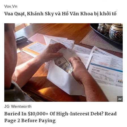
Thể thao
Ô tô - Xe máy
Bóng đá
Ô tô
Lịch thi đấu bóng đá
Xe máy
Thế giới thể thao
Tư vấn
eSports
Hậu trường