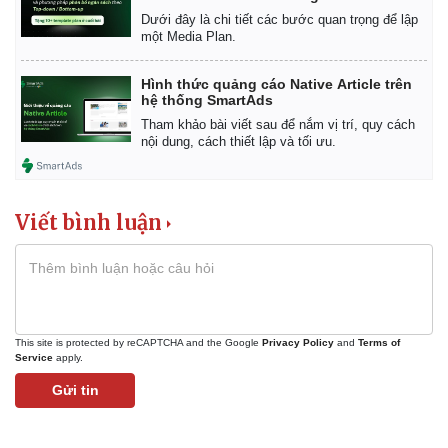
Dưới đây là chi tiết các bước quan trọng để lập
một Media Plan.
Hình thức quảng cáo Native Article trên
hệ thống SmartAds
Tham khảo bài viết sau để nắm vị trí, quy cách
nội dung, cách thiết lập và tối ưu.
Viết bình luận
This site is protected by reCAPTCHA and the Google
Privacy Policy
and
Terms of
Service
apply.
Gửi tin
Kinh tế
Thị trường
Bất động sản
Giá vàng
Khởi nghiệp
Tiêu dùng