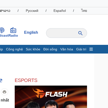
ສາລາວ
/
Русский
/
Español
/
ไทย
English
dcast
Radio
ệp
Công nghệ
Sức khỏe
Đời sống
Văn hóa
Giải trí
inh tế
Thị trường
ất động sản
Giá vàng
hởi nghiệp
Tiêu dùng
Tỷ giá
e
ESPORTS
Chứng khoán
Giá cà phê
oanh nghiệp
Công nghệ
 nhất
hông tin doanh nghiệp
Sành điệu