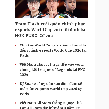
Doanh nghiệp 24h
Tin Công nghệ
Doanh nhân
Trải nghiệm
ì cộng đồng
Chuyển đổi số
Team Flash xuất quân chinh phục
u lịch
Podcast
eSports World Cup với mũi đinh ba
Tư vấn
Câu chuyện thời sự
HOK-PUBG-Cờ vua
Săn Tour
Đọc truyện đêm khuya
heck-in
Cửa sổ tình yêu
Chia tay World Cup, Cristiano Ronaldo
Kể chuyện cho bé
đồng hành eSports World Cup 2026 tại
Hạt giống tâm hồn
Paris
Việt Nam giành vé trực tiếp vào vòng
chung kết League of Legends tại ENC
2026
DJ Snake cùng dàn sao đình đám sẽ
mở màn eSports World Cup 2026 tại
Paris
Việt Nam All Stars thắng ngược Thái
Lan All Stars dịp kỷ niệm 8 năm FC