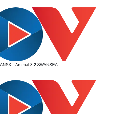
Lịch thi đấu bóng đá
Xe máy
Thế giới thể thao
Tư vấn
eSports
V
Hậu trường
Văn hóa
Giải trí
D
Sân khấu - Điện ảnh
Nghệ sĩ
Văn học
Thời trang
Âm nhạc
Sao Việt
c
Di sản
ANSKI | Arsenal 3-2 SWANSEA