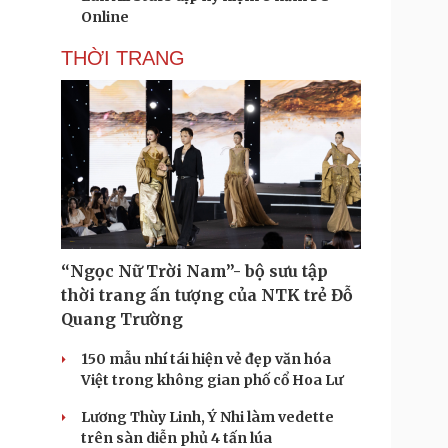
Online
THỜI TRANG
“Ngọc Nữ Trời Nam”- bộ sưu tập
thời trang ấn tượng của NTK trẻ Đỗ
Quang Trường
150 mẫu nhí tái hiện vẻ đẹp văn hóa
Việt trong không gian phố cổ Hoa Lư
Lương Thùy Linh, Ý Nhi làm vedette
trên sàn diễn phủ 4 tấn lúa