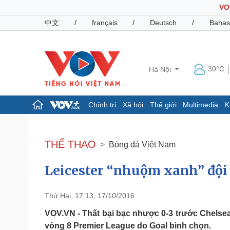
VO
中文
/
français
/
Deutsch
/
Bahas
30°C
Hà Nội
Chính trị
Xã hội
Thế giới
Multimedia
K
Chính trị
Xã hội
Đảng
Tin 24h
THỂ THAO
Bóng đá Việt Nam
Tổ chức nhân sự
Dự báo thời tiết
Quốc hội
Giáo dục
Leicester “nhuộm xanh” đội
Nhận diện sự thật
Dấu ấn VOV
Việc làm
Biển đảo
Thứ Hai, 17:13, 17/10/2016
Pháp luật
Quân sự - Quốc phòng
VOV.VN - Thất bại bạc nhược 0-3 trước Chelsea 
Vụ án
Vũ khí
vòng 8 Premier League do Goal bình chọn.