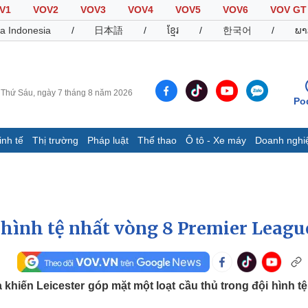
V1
VOV2
VOV3
VOV4
VOV5
VOV6
VOV GT
a Indonesia
/
日本語
/
ខ្មែរ
/
한국어
/
ພາ
Thứ Sáu, ngày 7 tháng 8 năm 2026
Po
inh tế
Thị trường
Pháp luật
Thể thao
Ô tô - Xe máy
Doanh nghi
Thế giới
Multimedia
K
Quan sát
Video
B
Cuộc sống đó đây
Ảnh
K
Hồ sơ
E-Magazine
 hình tệ nhất vòng 8 Premier Leagu
Infographic
Thể thao
Ô tô - Xe máy
D
khiến Leicester góp mặt một loạt cầu thủ trong đội hình tệ
Bóng đá
Ô tô
T