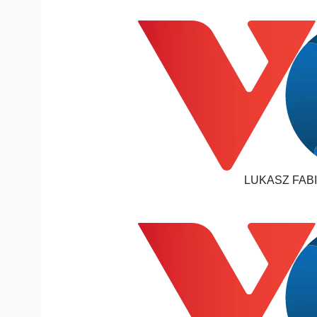
Tin nóng
Việt Nam
Tư vấn luật
Phân tích
Sức khỏe
Đời sống
Dinh dưỡng - món ngon
Nhà đẹp
Cây thuốc
Blog
Sản phụ khoa
Tình yêu - Gia đình
Nhi khoa
Nam khoa
Làm đẹp - giảm cân
LUKASZ FABI
Phòng mạch online
Ăn sạch sống khỏe
Cải chính