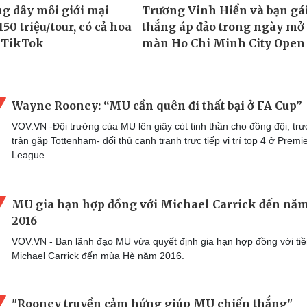
Wayne Rooney: “MU cần quên đi thất bại ở FA Cup”
VOV.VN -Đội trưởng của MU lên giây cót tinh thần cho đồng đội, trư
trận gặp Tottenham- đối thủ cạnh tranh trực tiếp vị trí top 4 ở Premi
League.
MU gia hạn hợp đồng với Michael Carrick đến nă
2016
VOV.VN - Ban lãnh đạo MU vừa quyết định gia hạn hợp đồng với tiề
Michael Carrick đến mùa Hè năm 2016.
"Rooney truyền cảm hứng giúp MU chiến thắng"