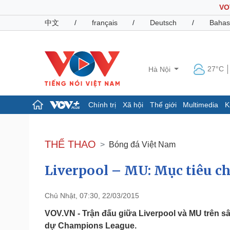
VO
中文
/
français
/
Deutsch
/
Bahas
27°C
Hà Nội
Chính trị
Xã hội
Thế giới
Multimedia
K
Chính trị
Xã hội
Đảng
Tin 24h
THỂ THAO
Bóng đá Việt Nam
Tổ chức nhân sự
Dự báo thời tiết
Quốc hội
Giáo dục
Liverpool – MU: Mục tiêu chỉ
Nhận diện sự thật
Dấu ấn VOV
Việc làm
Biển đảo
Chủ Nhật, 07:30, 22/03/2015
Pháp luật
Quân sự - Quốc phòng
VOV.VN - Trận đấu giữa Liverpool và MU trên sân
Vụ án
Vũ khí
dự Champions League.