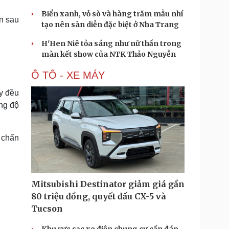
Biển xanh, vỏ sò và hàng trăm mẫu nhí
n sau
tạo nên sàn diễn đặc biệt ở Nha Trang
H'Hen Niê tỏa sáng như nữ thần trong
màn kết show của NTK Thảo Nguyễn
Ô TÔ - XE MÁY
ty đều
ng độ
 chấn
Mitsubishi Destinator giảm giá gần
80 triệu đồng, quyết đấu CX-5 và
Tucson