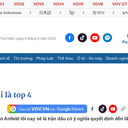
V1
VOV2
VOV3
VOV4
VOV5
VOV6
VOV GT
a Indonesia
/
日本語
/
ខ្មែរ
/
한국어
/
ພາ
Thứ Năm, ngày 6 tháng 8 năm 2026
Po
inh tế
Thị trường
Pháp luật
Thể thao
Ô tô - Xe máy
Doanh nghi
Thế giới
Multimedia
K
Quan sát
Video
B
Cuộc sống đó đây
Ảnh
K
Hồ sơ
E-Magazine
 là top 4
Infographic
Thể thao
Ô tô - Xe máy
D
 Anfield tối nay sẽ là trận đấu có ý nghĩa quyết định đến t
Bóng đá
Ô tô
T