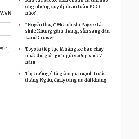
Khu vực sạc xe điện chung cư cần đáp
ứng những quy định an toàn PCCC
nào?
OV.VN
"Huyền thoại" Mitsubishi Pajero tái
sinh: Khung gầm thang, sẵn sàng đấu
Land Cruiser
gle
Toyota tiếp tục là hãng xe bán chạy
nhất thế giới, giữ ngôi vương suốt 7
năm
Thị trường ô tô giảm giá mạnh trước
tháng Ngâu, đại lý tung ưu đãi khủng
.