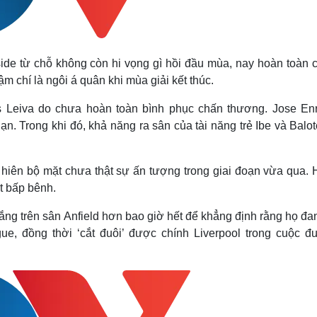
de từ chỗ không còn hi vọng gì hồi đầu mùa, nay hoàn toàn c
 chí là ngôi á quân khi mùa giải kết thúc.
s Leiva do chưa hoàn toàn bình phục chấn thương. Jose Enr
 Trong khi đó, khả năng ra sân của tài năng trẻ Ibe và Balote
hiên bộ mặt chưa thật sự ấn tượng trong giai đoạn vừa qua. 
ất bấp bênh.
hắng trên sân Anfield hơn bao giờ hết để khẳng định rằng họ đa
e, đồng thời ‘cắt đuôi’ được chính Liverpool trong cuộc đ