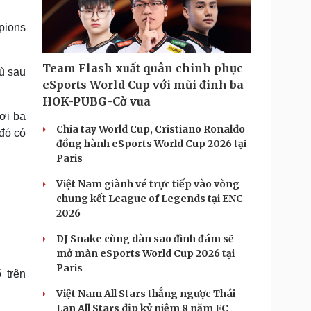
Doanh nghiệp 24h
Tin Công nghệ
Doanh nhân
Trải nghiệm
pions
ì cộng đồng
Chuyển đổi số
Team Flash xuất quân chinh phục
ù sau
u lịch
Podcast
eSports World Cup với mũi đinh ba
Tư vấn
Câu chuyện thời sự
HOK-PUBG-Cờ vua
Săn Tour
Đọc truyện đêm khuya
ơi ba
heck-in
Cửa sổ tình yêu
Chia tay World Cup, Cristiano Ronaldo
 đó có
Kể chuyện cho bé
đồng hành eSports World Cup 2026 tại
Hạt giống tâm hồn
Paris
Việt Nam giành vé trực tiếp vào vòng
chung kết League of Legends tại ENC
2026
DJ Snake cùng dàn sao đình đám sẽ
mở màn eSports World Cup 2026 tại
Paris
 trên
Việt Nam All Stars thắng ngược Thái
Lan All Stars dịp kỷ niệm 8 năm FC