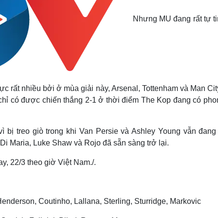
Nhưng MU đang rất tự ti
ực rất nhiều bởi ở mùa giải này, Arsenal, Tottenham và Man Ci
g chỉ có được chiến thắng 2-1 ở thời điểm The Kop đang có pho
ì bị treo giò trong khi Van Persie và Ashley Young vẫn đang
Di Maria, Luke Shaw và Rojo đã sẵn sàng trở lại.
ay, 22/3 theo giờ Việt Nam./.
Henderson, Coutinho, Lallana, Sterling, Sturridge, Markovic