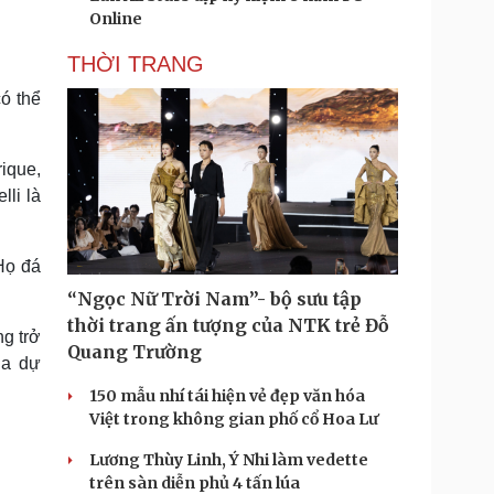
Online
THỜI TRANG
ó thể
ique,
lli là
Họ đá
“Ngọc Nữ Trời Nam”- bộ sưu tập
thời trang ấn tượng của NTK trẻ Đỗ
ng trở
Quang Trường
ua dự
150 mẫu nhí tái hiện vẻ đẹp văn hóa
Việt trong không gian phố cổ Hoa Lư
Lương Thùy Linh, Ý Nhi làm vedette
trên sàn diễn phủ 4 tấn lúa