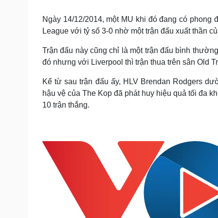
Tin nóng
Việt Nam
Tư vấn luật
Phân tích
Ngày 14/12/2014, một MU khi đó đang có phong độ
League với tỷ số 3-0 nhờ một trận đấu xuất thần c
Trận đấu này cũng chỉ là một trận đấu bình thườ
Sức khỏe
Đời sống
đó nhưng với Liverpool thì trận thua trên sân Old 
Dinh dưỡng - món ngon
Nhà đẹp
Cây thuốc
Blog
Kể từ sau trận đấu ấy, HLV Brendan Rodgers dườn
Sản phụ khoa
Tình yêu - Gia đình
hậu vệ của The Kop đã phát huy hiệu quả tối đa kh
Nhi khoa
10 trận thắng.
Nam khoa
Làm đẹp - giảm cân
Phòng mạch online
Ăn sạch sống khỏe
Cải chính