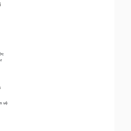
ớc
er
m
n vệ