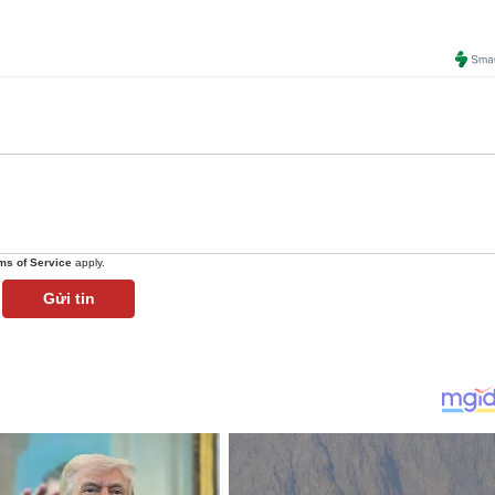
ms of Service
apply.
Gửi tin