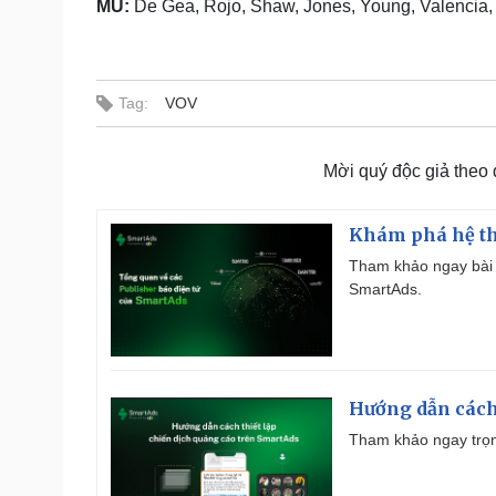
MU:
De Gea, Rojo, Shaw, Jones, Young, Valencia, C
Tag:
VOV
Mời quý độc giả theo
Khám phá hệ th
Tham khảo ngay bài 
SmartAds.
Hướng dẫn cách
Tham khảo ngay trọn