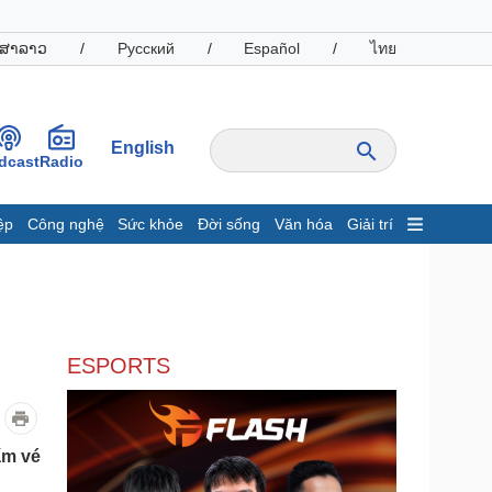
ສາລາວ
/
Русский
/
Español
/
ไทย
English
dcast
Radio
ệp
Công nghệ
Sức khỏe
Đời sống
Văn hóa
Giải trí
inh tế
Thị trường
ất động sản
Giá vàng
hởi nghiệp
Tiêu dùng
Tỷ giá
ESPORTS
Chứng khoán
Giá cà phê
oanh nghiệp
Công nghệ
ấm vé
hông tin doanh nghiệp
Sành điệu