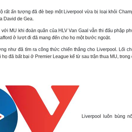
Lịch thi đấu bóng đá
Xe máy
Thế giới thể thao
Tư vấn
 rất ấn tượng đã đè bẹp một Liverpool vừa bị loại khỏi Cham
eSports
V
ủa David de Gea.
Hậu trường
ng với MU khi đoàn quân của HLV Van Gaal vẫn thi đấu phập ph
Văn hóa
Giải trí
D
Trafford ở lượt đi đã mang đến cho họ một bước ngoặt.
Sân khấu - Điện ảnh
Nghệ sĩ
Văn học
Thời trang
g như đã tìm ra công thức chiến thắng cho Liverpool. Lối ch
Âm nhạc
Sao Việt
c
i họ đã bất bại ở Premier League kể từ sau trận thua MU, trong
Di sản
Liverpool luôn bùng nổ