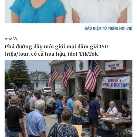
Pháp luật
Quân sự - Quốc phòng
Vụ án
Vũ khí
Tin nóng
Việt Nam
Tư vấn luật
Phân tích