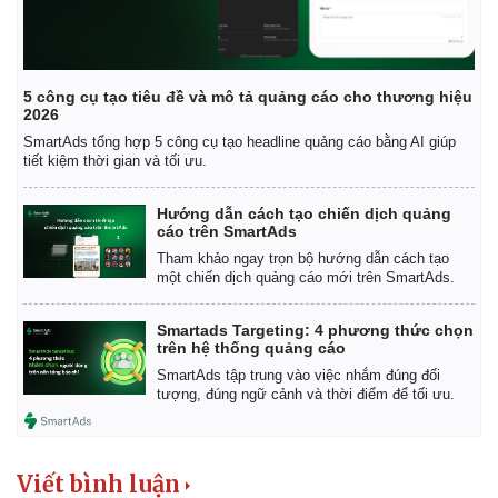
5 công cụ tạo tiêu đề và mô tả quảng cáo cho thương hiệu
2026
SmartAds tổng hợp 5 công cụ tạo headline quảng cáo bằng AI giúp
tiết kiệm thời gian và tối ưu.
Hướng dẫn cách tạo chiến dịch quảng
cáo trên SmartAds
Tham khảo ngay trọn bộ hướng dẫn cách tạo
một chiến dịch quảng cáo mới trên SmartAds.
Kinh tế
Thị trường
Smartads Targeting: 4 phương thức chọn
trên hệ thống quảng cáo
Bất động sản
Giá vàng
Khởi nghiệp
Tiêu dùng
SmartAds tập trung vào việc nhắm đúng đối
tượng, đúng ngữ cảnh và thời điểm để tối ưu.
Tỷ giá
Chứng khoán
Giá cà phê
Viết bình luận