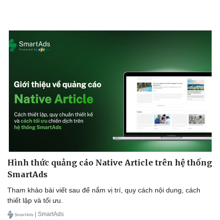
Dinh dưỡng - món ngon
Nhà đẹp
Cây thuốc
Blog
Sản phụ khoa
Tình yêu - Gia đình
Nhi khoa
Nam khoa
Làm đẹp - giảm cân
Phòng mạch online
Ăn sạch sống khỏe
Hình thức quảng cáo Native Article trên hệ thống
SmartAds
Tham khảo bài viết sau để nắm vị trí, quy cách nội dung, cách
thiết lập và tối ưu.
| SmartAds