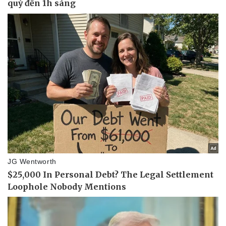
Thể thao
Ô tô - Xe máy
Bóng đá
Ô tô
Lịch thi đấu bóng đá
Xe máy
Thế giới thể thao
Tư vấn
eSports