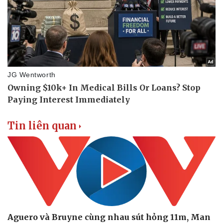
Tin liên quan
Doanh nghiệp
Công nghệ
Thông tin doanh nghiệp
Sành điệu
Aguero và Bruyne cùng nhau sút hỏng 11m, Man
Doanh nghiệp 24h
Tin Công nghệ