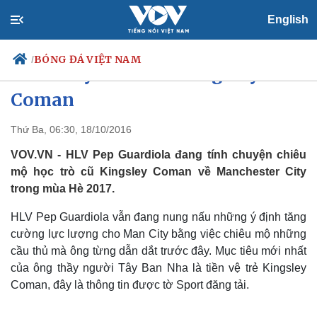
English
BÓNG ĐÁ VIỆT NAM
/
Man City muốn có Kingsley
Coman
Thứ Ba, 06:30, 18/10/2016
Chính trị
Xã hội
Đảng
Tin 24h
VOV.VN - HLV Pep Guardiola đang tính chuyện chiêu
Tổ chức nhân sự
Dự báo thời tiết
mộ học trò cũ Kingsley Coman về Manchester City
Quốc hội
Giáo dục
trong mùa Hè 2017.
Nhận diện sự thật
Dấu ấn VOV
Việc làm
HLV Pep Guardiola vẫn đang nung nấu những ý định tăng
Biển đảo
cường lực lượng cho Man City bằng việc chiêu mộ những
cầu thủ mà ông từng dẫn dắt trước đây. Mục tiêu mới nhất
của ông thầy người Tây Ban Nha là tiền vệ trẻ Kingsley
Coman, đây là thông tin được tờ Sport đăng tải.