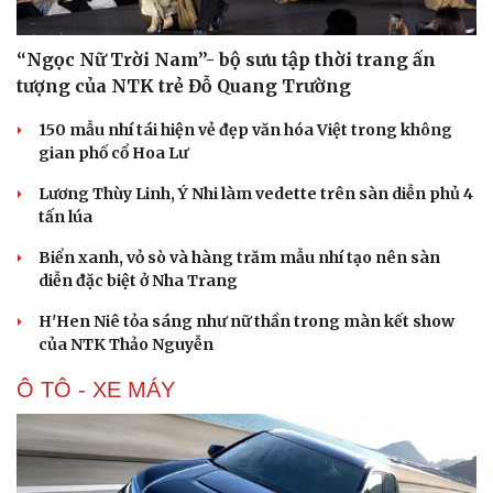
“Ngọc Nữ Trời Nam”- bộ sưu tập thời trang ấn
tượng của NTK trẻ Đỗ Quang Trường
150 mẫu nhí tái hiện vẻ đẹp văn hóa Việt trong không
gian phố cổ Hoa Lư
Lương Thùy Linh, Ý Nhi làm vedette trên sàn diễn phủ 4
tấn lúa
Biển xanh, vỏ sò và hàng trăm mẫu nhí tạo nên sàn
diễn đặc biệt ở Nha Trang
H'Hen Niê tỏa sáng như nữ thần trong màn kết show
của NTK Thảo Nguyễn
Ô TÔ - XE MÁY