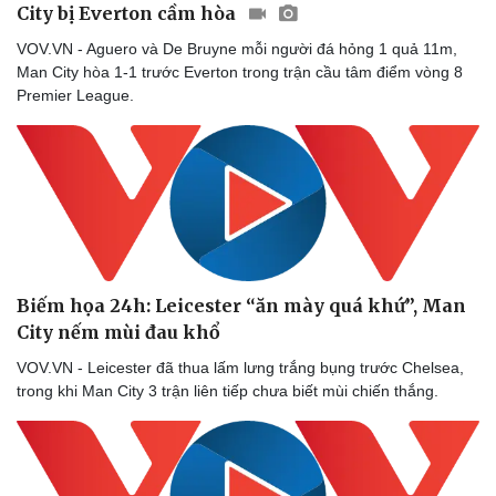
City bị Everton cầm hòa
Doanh nhân
Trải nghiệm
Vì cộng đồng
Chuyển đổi số
VOV.VN - Aguero và De Bruyne mỗi người đá hỏng 1 quả 11m,
Man City hòa 1-1 trước Everton trong trận cầu tâm điểm vòng 8
Premier League.
Biếm họa 24h: Leicester “ăn mày quá khứ”, Man
City nếm mùi đau khổ
VOV.VN - Leicester đã thua lấm lưng trắng bụng trước Chelsea,
trong khi Man City 3 trận liên tiếp chưa biết mùi chiến thắng.