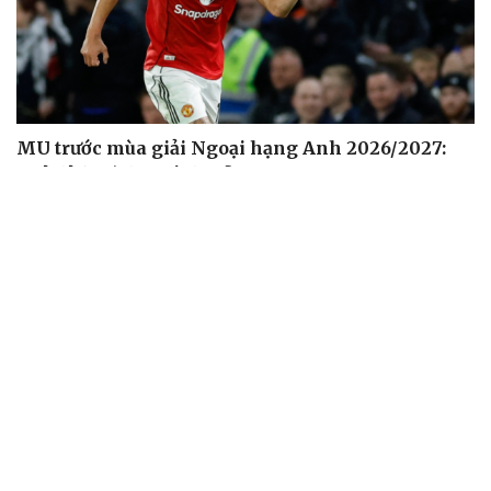
MU trước mùa giải Ngoại hạng Anh 2026/2027:
Quỷ đỏ khó đua vô địch?
Kết quả ASEAN Cup 2026 hôm nay 8/8: Malaysia thắng
nhẹ, gặp ĐT Việt Nam ở bán kết
Cha của Lionel Messi qua đời ở tuổi 68
Dự đoán kết quả và đội hình ra sân trận Thái Lan vs
Myanmar ASEAN Cup 2026
Lịch thi đấu và trực tiếp ASEAN Cup 2026 hôm nay 8/8