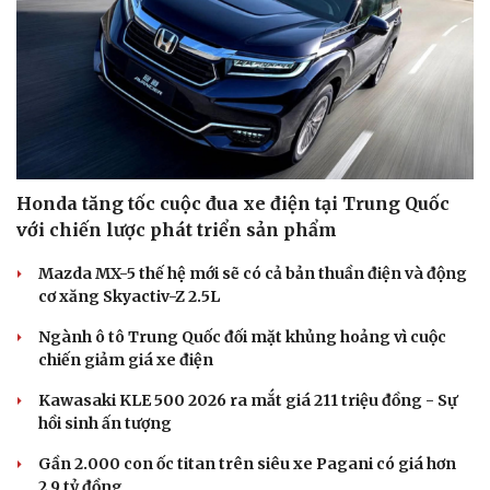
Du lịch
Podcast
Tư vấn
Câu chuyện thời sự
Săn Tour
Đọc truyện đêm khuya
Honda tăng tốc cuộc đua xe điện tại Trung Quốc
check-in
Cửa sổ tình yêu
Kể chuyện cho bé
với chiến lược phát triển sản phẩm
Hạt giống tâm hồn
Mazda MX-5 thế hệ mới sẽ có cả bản thuần điện và động
cơ xăng Skyactiv-Z 2.5L
Ngành ô tô Trung Quốc đối mặt khủng hoảng vì cuộc
chiến giảm giá xe điện
Kawasaki KLE 500 2026 ra mắt giá 211 triệu đồng - Sự
hồi sinh ấn tượng
Gần 2.000 con ốc titan trên siêu xe Pagani có giá hơn
2,9 tỷ đồng