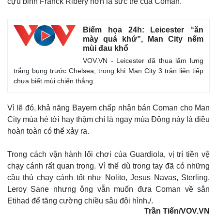
cựu binh Franck Ribery hơn là sức trẻ của Coman.
Biếm họa 24h: Leicester “ăn
mày quá khứ”, Man City nếm
mùi đau khổ
VOV.VN - Leicester đã thua lấm lưng
trắng bụng trước Chelsea, trong khi Man City 3 trận liên tiếp
chưa biết mùi chiến thắng.
Vì lẽ đó, khả năng Bayern chấp nhận bán Coman cho Man
City mùa hè tới hay thậm chí là ngay mùa Đông này là điều
Thế giới
Multimedia
hoàn toàn có thể xảy ra.
Quan sát
Video
Cuộc sống đó đây
Ảnh
Trong cách vận hành lối chơi của Guardiola, vị trí tiền vệ
Hồ sơ
E-Magazine
chạy cánh rất quan trọng. Vì thế dù trong tay đã có những
Infographic
cầu thủ chạy cánh tốt như Nolito, Jesus Navas, Sterling,
Leroy Sane nhưng ông vẫn muốn đưa Coman về sân
Etihad để tăng cường chiều sâu đội hình./.
Trần Tiến/VOV.VN