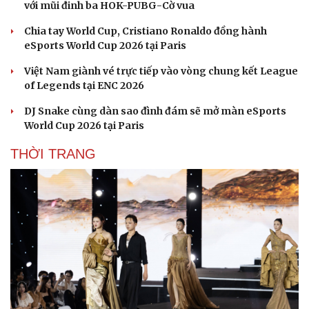
với mũi đinh ba HOK-PUBG-Cờ vua
Chia tay World Cup, Cristiano Ronaldo đồng hành
eSports World Cup 2026 tại Paris
Văn hóa
Giải trí
Việt Nam giành vé trực tiếp vào vòng chung kết League
Sân khấu - Điện ảnh
Nghệ sĩ
of Legends tại ENC 2026
Văn học
Thời trang
Âm nhạc
Sao Việt
DJ Snake cùng dàn sao đình đám sẽ mở màn eSports
Di sản
World Cup 2026 tại Paris
THỜI TRANG