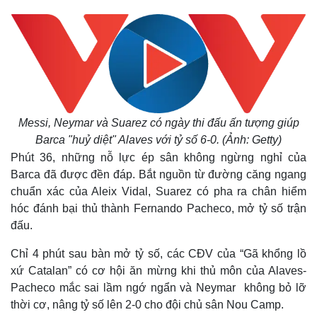
Messi, Neymar và Suarez có ngày thi đấu ấn tượng giúp
Barca "huỷ diệt" Alaves với tỷ số 6-0. (Ảnh: Getty)
Phút 36, những nỗ lực ép sân không ngừng nghỉ của
Barca đã được đền đáp. Bắt nguồn từ đường căng ngang
chuẩn xác của Aleix Vidal, Suarez có pha ra chân hiểm
hóc đánh bại thủ thành Fernando Pacheco, mở tỷ số trận
đấu.
Chỉ 4 phút sau bàn mở tỷ số, các CĐV của “Gã khổng lồ
xứ Catalan” có cơ hội ăn mừng khi thủ môn của Alaves-
Pacheco mắc sai lầm ngớ ngẩn và Neymar không bỏ lỡ
thời cơ, nâng tỷ số lên 2-0 cho đội chủ sân Nou Camp.