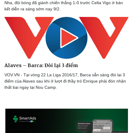
Nha, đội bóng đã giành chiến thắng 1-0 trước Celta Vigo ở bán
kết diễn ra sáng sớm nay 9/2.
Sức khỏe
Đời sống
Dinh dưỡng - món ngon
Nhà đẹp
Cây thuốc
Blog
Sản phụ khoa
Tình yêu - Gia đình
Nhi khoa
Nam khoa
Làm đẹp - giảm cân
Phòng mạch online
Alaves – Barca: Đòi lại 3 điểm
Ăn sạch sống khỏe
VOV.VN - Tại vòng 22 La Liga 2016/17, Barca sẵn sàng đòi lại 3
điểm của Alaves sau khi ở lượt đi thầy trò Enrique phải đón nhận
thất bại ngay tại Nou Camp.