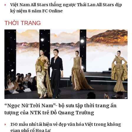
Văn học
Thời trang
Việt Nam All Stars thắng ngược Thái Lan All Stars dịp
Âm nhạc
Sao Việt
kỷ niệm 8 năm FC Online
Di sản
THỜI TRANG
“Ngọc Nữ Trời Nam”- bộ sưu tập thời trang ấn
tượng của NTK trẻ Đỗ Quang Trường
150 mẫu nhí tái hiện vẻ đẹp văn hóa Việt trong không
gian phố cổ Hoa Lư