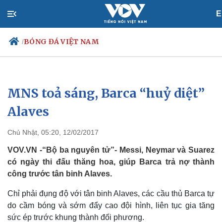
E
BÓNG ĐÁ VIỆT NAM
/
MNS toả sáng, Barca “huỷ diệt”
Chính trị
Xã hội
Đảng
Tin 24h
Alaves
Tổ chức nhân sự
Dự báo thời tiết
Quốc hội
Giáo dục
Chủ Nhật, 05:20, 12/02/2017
Nhận diện sự thật
Dấu ấn VOV
Việc làm
VOV.VN -“Bộ ba nguyên tử”- Messi, Neymar và Suarez
Biển đảo
có ngày thi đấu thăng hoa, giúp Barca trả nợ thành
công trước tân binh Alaves.
Chỉ phải đụng độ với tân binh Alaves, các cầu thủ Barca tự
do cầm bóng và sớm đẩy cao đội hình, liên tục gia tăng
sức ép trước khung thành đối phương.