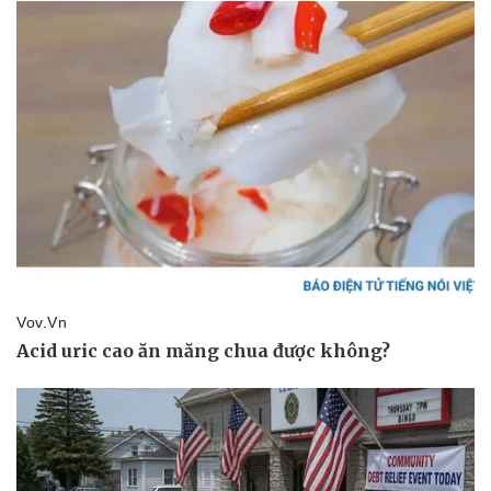
Pháp luật
Quân sự - Quốc phòng
Vụ án
Vũ khí
Tin nóng
Việt Nam
Tư vấn luật
Phân tích