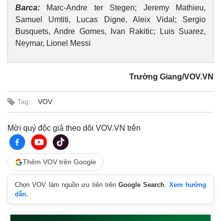
Barca:
Marc-Andre ter Stegen; Jeremy Mathieu,
Samuel Umtiti, Lucas Digne, Aleix Vidal; Sergio
Busquets, Andre Gomes, Ivan Rakitic; Luis Suarez,
Neymar, Lionel Messi
Trường Giang/VOV.VN
Tag:
VOV
Mời quý độc giả theo dõi VOV.VN trên
Kinh tế
Thị trường
Thêm VOV trên Google
Bất động sản
Giá vàng
Khởi nghiệp
Tiêu dùng
Chọn VOV làm nguồn ưu tiên trên
Google Search
.
Xem hướng
Tỷ giá
dẫn.
Chứng khoán
Giá cà phê