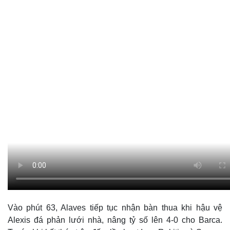
Thế giới
Multimedia
Quan sát
Video
Cuộc sống đó đây
Ảnh
Hồ sơ
E-Magazine
Infographic
Vào phút 63, Alaves tiếp tục nhận bàn thua khi hậu vệ
Alexis đá phản lưới nhà, nâng tỷ số lên 4-0 cho Barca.