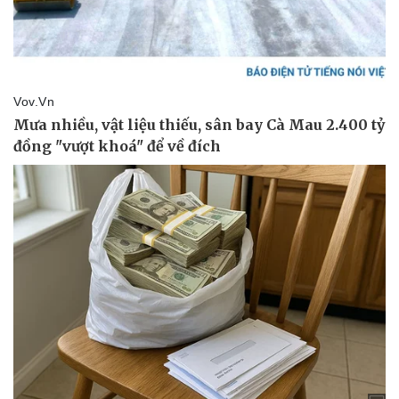
Thể thao
Ô tô - Xe máy
Bóng đá
Ô tô