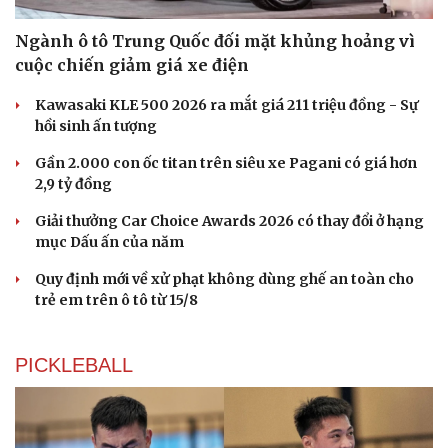
Ngành ô tô Trung Quốc đối mặt khủng hoảng vì
cuộc chiến giảm giá xe điện
Kawasaki KLE 500 2026 ra mắt giá 211 triệu đồng - Sự
hồi sinh ấn tượng
Gần 2.000 con ốc titan trên siêu xe Pagani có giá hơn
2,9 tỷ đồng
Giải thưởng Car Choice Awards 2026 có thay đổi ở hạng
Du lịch
Podcast
mục Dấu ấn của năm
Tư vấn
Câu chuyện thời sự
Săn Tour
Đọc truyện đêm khuya
Quy định mới về xử phạt không dùng ghế an toàn cho
check-in
Cửa sổ tình yêu
trẻ em trên ô tô từ 15/8
Kể chuyện cho bé
Hạt giống tâm hồn
PICKLEBALL