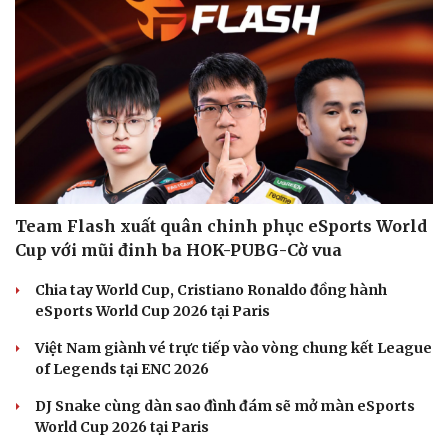
Team Flash xuất quân chinh phục eSports World
Cup với mũi đinh ba HOK-PUBG-Cờ vua
Chia tay World Cup, Cristiano Ronaldo đồng hành
eSports World Cup 2026 tại Paris
Việt Nam giành vé trực tiếp vào vòng chung kết League
of Legends tại ENC 2026
DJ Snake cùng dàn sao đình đám sẽ mở màn eSports
Văn hóa
Giải trí
World Cup 2026 tại Paris
Sân khấu - Điện ảnh
Nghệ sĩ