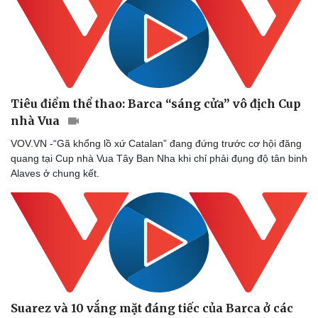
Tiêu điểm thể thao: Barca “sáng cửa” vô địch Cup
nhà Vua
VOV.VN -“Gã khổng lồ xứ Catalan” đang đứng trước cơ hội đăng
quang tại Cup nhà Vua Tây Ban Nha khi chỉ phải đụng độ tân binh
Doanh nghiệp
Công nghệ
Alaves ở chung kết.
Thông tin doanh nghiệp
Sành điệu
Doanh nghiệp 24h
Tin Công nghệ
Doanh nhân
Trải nghiệm
Vì cộng đồng
Chuyển đổi số
Suarez và 10 vắng mặt đáng tiếc của Barca ở các