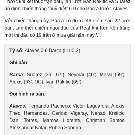
Trước khi kết thúc trận đấu, lần lượt Ivan Rakitic và Suarez
ấn định chiến thắng “huỷ diệt” 6-0 cho Barca trước Alaves.
Với chiến thắng này, Barca có được 48 điểm sau 22 lượt
trận, tạm thời chiếm ngôi đầu của Real khi Kền kền trắng
mới thi đấu có 19 trận ở mùa giải năm nay./.
Tỷ số:
Alaves 0-6 Barca (H1:0-2)
Ghi bàn:
Barca:
Suarez (36’, 67’), Neymar (40’), Messi (59’),
Alexis (63’, OG), Ivan Rakitic (65’)
Đội hình ra sân:
Alaves:
Fernando Pacheco; Victor Laguardia, Alexis,
Theo Hernandez, Carlos; Vigaray, Nenad Krsticic,
Dani Torres, Marcos Llorente, Christian Santos,
Aleksandar Katai; Ruben Sobrino.