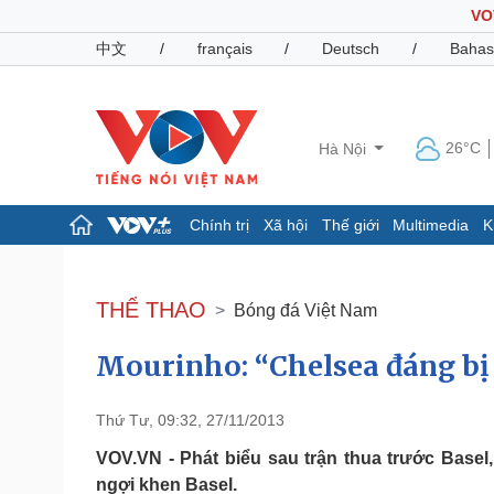
VO
中文
/
français
/
Deutsch
/
Bahas
26°C
Hà Nội
Chính trị
Xã hội
Thế giới
Multimedia
K
Chính trị
Xã hội
Đảng
Tin 24h
THỂ THAO
Bóng đá Việt Nam
Tổ chức nhân sự
Dự báo thời tiết
Quốc hội
Giáo dục
Mourinho: “Chelsea đáng bị 
Nhận diện sự thật
Dấu ấn VOV
Việc làm
Biển đảo
Thứ Tư, 09:32, 27/11/2013
Pháp luật
Quân sự - Quốc phòng
VOV.VN - Phát biểu sau trận thua trước Basel,
Vụ án
Vũ khí
ngợi khen Basel.