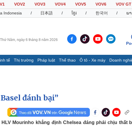
V1
VOV2
VOV3
VOV4
VOV5
VOV6
VOV GT
a Indonesia
/
日本語
/
ខ្មែរ
/
한국어
/
ພາ
Thứ Năm, ngày 6 tháng 8 năm 2026
Po
inh tế
Thị trường
Pháp luật
Thể thao
Ô tô - Xe máy
Doanh nghi
Thế giới
Multimedia
K
Quan sát
Video
B
Cuộc sống đó đây
Ảnh
K
Hồ sơ
E-Magazine
Basel đánh bại”
Infographic
Thể thao
Ô tô - Xe máy
D
 HLV Mourinho khẳng định Chelsea đáng phải chịu thất ba
Bóng đá
Ô tô
T