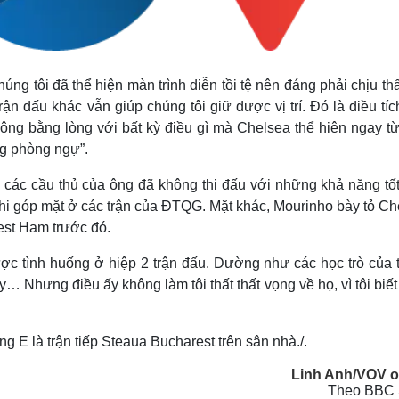
úng tôi đã thể hiện màn trình diễn tồi tệ nên đáng phải chịu thấ
đấu khác vẫn giúp chúng tôi giữ được vị trí. Đó là điều tíc
ông bằng lòng với bất kỳ điều gì mà Chelsea thể hiện ngay từ
ng phòng ngự”.
g các cầu thủ của ông đã không thi đấu với những khả năng tốt
 khi góp mặt ở các trận của ĐTQG. Mặt khác, Mourinho bày tỏ C
West Ham trước đó.
ợc tình huống ở hiệp 2 trận đấu. Dường như các học trò của t
ấy… Nhưng điều ấy không làm tôi thất thất vọng về họ, vì tôi biết 
̉ng E là trận tiếp Steaua Bucharest trên sân nhà./.
Linh Anh/VOV o
Theo BBC 