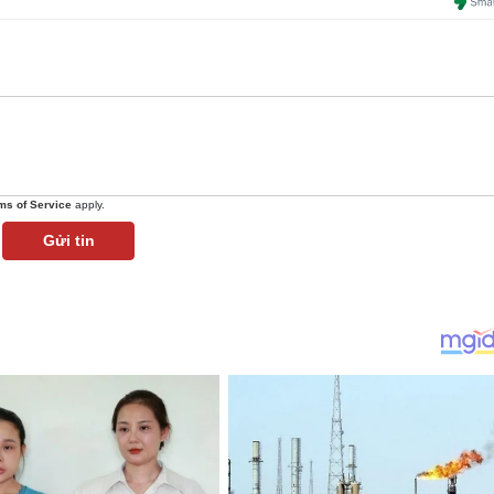
ms of Service
apply.
Gửi tin