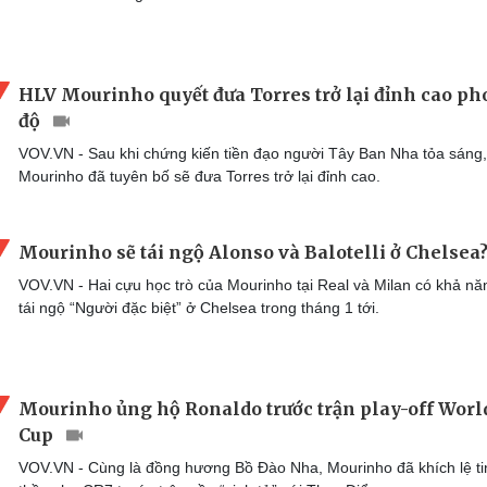
HLV Mourinho quyết đưa Torres trở lại đỉnh cao p
độ
VOV.VN - Sau khi chứng kiến tiền đạo người Tây Ban Nha tỏa sáng,
Mourinho đã tuyên bố sẽ đưa Torres trở lại đỉnh cao.
Mourinho sẽ tái ngộ Alonso và Balotelli ở Chelsea
VOV.VN - Hai cựu học trò của Mourinho tại Real và Milan có khả nă
tái ngộ “Người đặc biệt” ở Chelsea trong tháng 1 tới.
Mourinho ủng hộ Ronaldo trước trận play-off Worl
Cup
VOV.VN - Cùng là đồng hương Bồ Đào Nha, Mourinho đã khích lệ ti