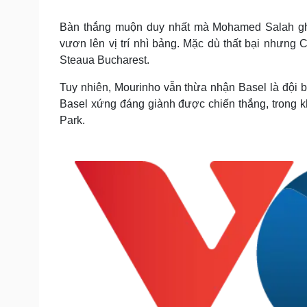
Tin nóng
Việt Nam
Tư vấn luật
Phân tích
Bàn thắng muộn duy nhất mà Mohamed Salah ghi đư
vươn lên vị trí nhì bảng. Mặc dù thất bại nhưng 
Steaua Bucharest.
Sức khỏe
Đời sống
Tuy nhiên, Mourinho vẫn thừa nhận Basel là đội 
Dinh dưỡng - món ngon
Nhà đẹp
Basel xứng đáng giành được chiến thắng, trong khi
Cây thuốc
Blog
Park.
Sản phụ khoa
Tình yêu - Gia đình
Nhi khoa
Nam khoa
Làm đẹp - giảm cân
Phòng mạch online
Ăn sạch sống khỏe
Cải chính