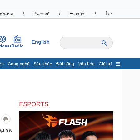
ສາລາວ
/
Русский
/
Español
/
ไทย
English
dcast
Radio
ệp
Công nghệ
Sức khỏe
Đời sống
Văn hóa
Giải trí
inh tế
Thị trường
ất động sản
Giá vàng
hởi nghiệp
Tiêu dùng
Tỷ giá
ESPORTS
Chứng khoán
Giá cà phê
oanh nghiệp
Công nghệ
̣i và
hông tin doanh nghiệp
Sành điệu