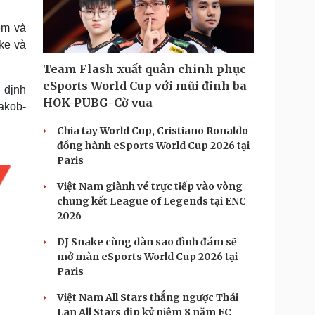
Doanh nghiệp 24h
Tin Công nghệ
Doanh nhân
Trải nghiệm
̉m và
ì cộng đồng
Chuyển đổi số
ke và
Team Flash xuất quân chinh phục
u lịch
Podcast
eSports World Cup với mũi đinh ba
 định
Tư vấn
Câu chuyện thời sự
HOK-PUBG-Cờ vua
Jakob-
Săn Tour
Đọc truyện đêm khuya
heck-in
Cửa sổ tình yêu
Chia tay World Cup, Cristiano Ronaldo
Kể chuyện cho bé
đồng hành eSports World Cup 2026 tại
Hạt giống tâm hồn
Paris
Việt Nam giành vé trực tiếp vào vòng
chung kết League of Legends tại ENC
2026
DJ Snake cùng dàn sao đình đám sẽ
mở màn eSports World Cup 2026 tại
Paris
Việt Nam All Stars thắng ngược Thái
Lan All Stars dịp kỷ niệm 8 năm FC