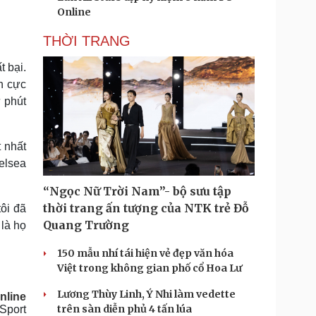
Online
THỜI TRANG
t bại.
h cực
 phút
 nhất
helsea
“Ngọc Nữ Trời Nam”- bộ sưu tập
thời trang ấn tượng của NTK trẻ Đỗ
ôi đã
Quang Trường
là họ
150 mẫu nhí tái hiện vẻ đẹp văn hóa
Việt trong không gian phố cổ Hoa Lư
Lương Thùy Linh, Ý Nhi làm vedette
nline
trên sàn diễn phủ 4 tấn lúa
Sport