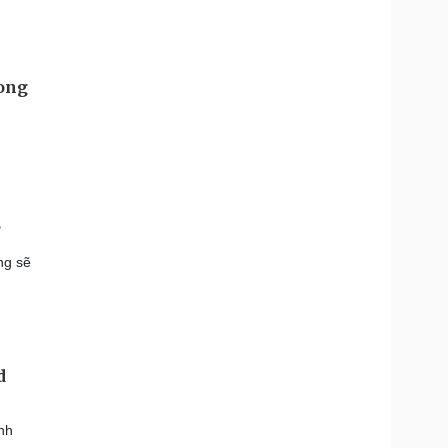
hong
?
ng sẽ
d
nh