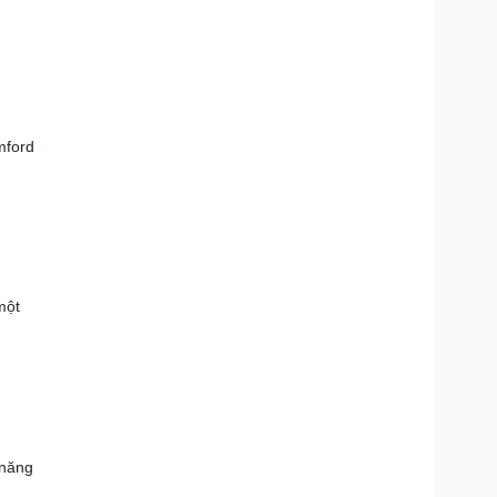
mford
một
 năng