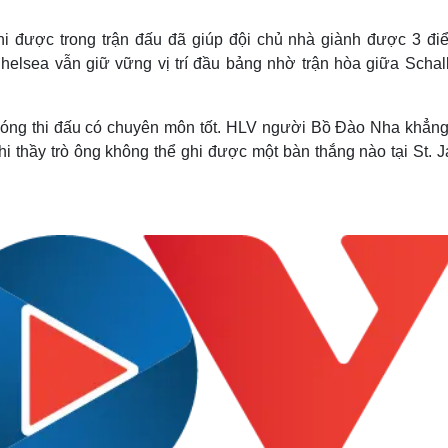
Lịch thi đấu bóng đá
Xe máy
Thế giới thể thao
Tư vấn
ợc trong trận đấu đã giúp đội chủ nhà giành được 3 điê
eSports
V
Chelsea vẫn giữ vững vị trí đầu bảng nhờ trận hòa giữa Schal
Hậu trường
Văn hóa
Giải trí
D
bóng thi đấu có chuyên môn tốt. HLV người Bồ Đào Nha khẳng
Sân khấu - Điện ảnh
Nghệ sĩ
 thầy trò ông không thể ghi được một bàn thắng nào tại St. 
Văn học
Thời trang
Âm nhạc
Sao Việt
c
Di sản