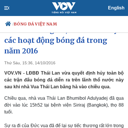
English
BÓNG ĐÁ VIỆT NAM
/
Nhà vua băng hà, Thái Lan hủy
các hoạt động bóng đá trong
năm 2016
Chính trị
Xã hội
Đảng
Tin 24h
Thứ Sáu, 15:36, 14/10/2016
Tổ chức nhân sự
Dự báo thời tiết
VOV.VN - LĐBĐ Thái Lan vừa quyết định hủy toàn bộ
Quốc hội
Giáo dục
Nhận diện sự thật
Dấu ấn VOV
các trận đấu bóng đá diễn ra trên lãnh thổ nước này
Việc làm
sau khi nhà Vua Thái Lan băng hà vào chiều qua.
Biển đảo
Chiều qua, nhà vua Thái Lan Bhumibol Adulyadej đã qua
đời vào lúc 15h52 tại bệnh viện Siriraj (Bangkok), thọ 88
tuổi.
Sự ra đi của Đức vua đã để lại sự tiếc thương rất lớn trong