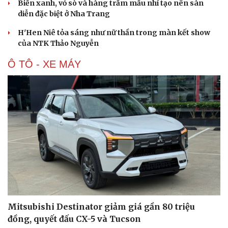
Biển xanh, vỏ sò và hàng trăm mẫu nhí tạo nên sàn
diễn đặc biệt ở Nha Trang
H'Hen Niê tỏa sáng như nữ thần trong màn kết show
của NTK Thảo Nguyễn
Ô TÔ - XE MÁY
Du lịch
Podcast
Tư vấn
Câu chuyện thời sự
Săn Tour
Đọc truyện đêm khuya
check-in
Cửa sổ tình yêu
Kể chuyện cho bé
Hạt giống tâm hồn
Mitsubishi Destinator giảm giá gần 80 triệu
đồng, quyết đấu CX-5 và Tucson