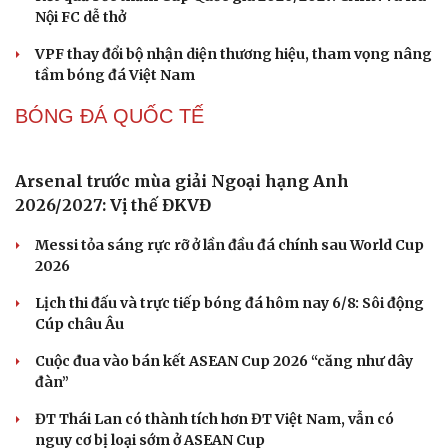
ĐT Việt Nam thiếu 5 trụ cột, cầu thủ Campuchia
tươi rói trên sân tập
Tin bóng đá 6-8: Nhân tố bí ẩn xuất hiện ở trận Việt Nam
vs Campuchia?
Lịch thi đấu V-League 2026/2027: HAGL đối đầu Nam
Định ngay ở trận ra quân
Kết quả bốc thăm Cúp Quốc gia 2026/2027: CAHN và Hà
Nội FC dễ thở
VPF thay đổi bộ nhận diện thương hiệu, tham vọng nâng
tầm bóng đá Việt Nam
BÓNG ĐÁ QUỐC TẾ
Arsenal trước mùa giải Ngoại hạng Anh
2026/2027: Vị thế ĐKVĐ