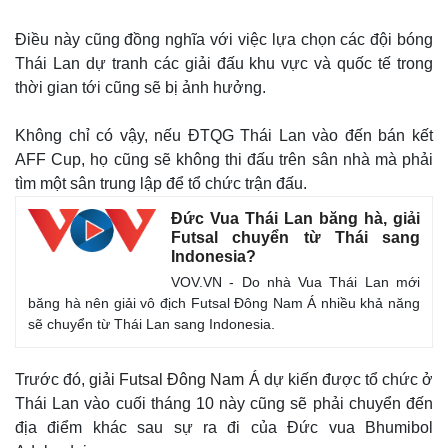
Điều này cũng đồng nghĩa với việc lựa chọn các đội bóng
Thái Lan dự tranh các giải đấu khu vực và quốc tế trong
thời gian tới cũng sẽ bị ảnh hưởng.
Không chỉ có vậy, nếu ĐTQG Thái Lan vào đến bán kết
AFF Cup, họ cũng sẽ không thi đấu trên sân nhà mà phải
tìm một sân trung lập để tổ chức trận đấu.
Đức Vua Thái Lan băng hà, giải
Futsal chuyển từ Thái sang
Indonesia?
Thế giới
Multimedia
VOV.VN - Do nhà Vua Thái Lan mới
Quan sát
Video
băng hà nên giải vô địch Futsal Đông Nam Á nhiều khả năng
Cuộc sống đó đây
Ảnh
sẽ chuyển từ Thái Lan sang Indonesia.
Hồ sơ
E-Magazine
Infographic
Trước đó,
giải Futsal Đông Nam Á
dự kiến được tổ chức ở
Thái Lan vào cuối tháng 10 này cũng sẽ phải chuyển đến
địa điểm khác sau sự ra đi của Đức vua Bhumibol