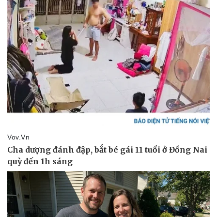
Pháp luật
Quân sự - Quốc phòng
Vụ án
Vũ khí
Tin nóng
Việt Nam
Tư vấn luật
Phân tích