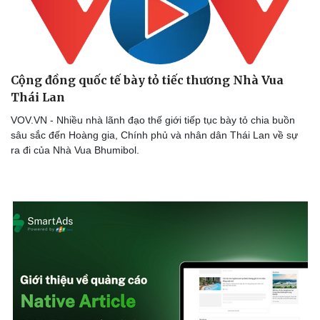
Sức khỏe
Đời sống
Dinh dưỡng - món ngon
Nhà đẹp
Cây thuốc
Blog
Sản phụ khoa
Tình yêu - Gia đình
Nhi khoa
Cộng đồng quốc tế bày tỏ tiếc thương Nhà Vua
Nam khoa
Thái Lan
Làm đẹp - giảm cân
VOV.VN - Nhiều nhà lãnh đạo thế giới tiếp tục bày tỏ chia buồn
Phòng mạch online
sâu sắc đến Hoàng gia, Chính phủ và nhân dân Thái Lan về sự
Ăn sạch sống khỏe
ra đi của Nhà Vua Bhumibol.