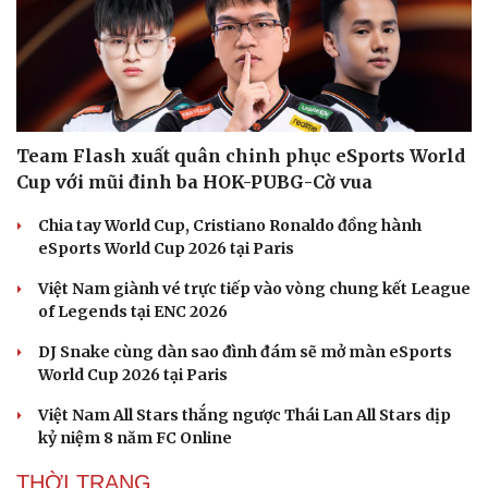
Văn hóa
Giải trí
Team Flash xuất quân chinh phục eSports World
Sân khấu - Điện ảnh
Nghệ sĩ
Cup với mũi đinh ba HOK-PUBG-Cờ vua
Văn học
Thời trang
Âm nhạc
Sao Việt
Chia tay World Cup, Cristiano Ronaldo đồng hành
Di sản
eSports World Cup 2026 tại Paris
Việt Nam giành vé trực tiếp vào vòng chung kết League
of Legends tại ENC 2026
DJ Snake cùng dàn sao đình đám sẽ mở màn eSports
World Cup 2026 tại Paris
Việt Nam All Stars thắng ngược Thái Lan All Stars dịp
kỷ niệm 8 năm FC Online
THỜI TRANG