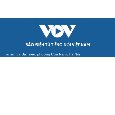
Messi tỏa sáng rực rỡ ở lần đầu đá chính sau World Cup
2026
Lịch thi đấu và trực tiếp bóng đá hôm nay 6/8: Sôi động
Cúp châu Âu
Cuộc đua vào bán kết ASEAN Cup 2026 “căng như dây
đàn”
ĐT Thái Lan có thành tích hơn ĐT Việt Nam, vẫn có
nguy cơ bị loại sớm ở ASEAN Cup
BÁO ĐIỆN TỬ TIẾNG NÓI VIỆT NAM
Trụ sở: 37 Bà Triệu, phường Cửa Nam, Hà Nội
Điện thoại: 84-24-22105148, 84-24-39785691