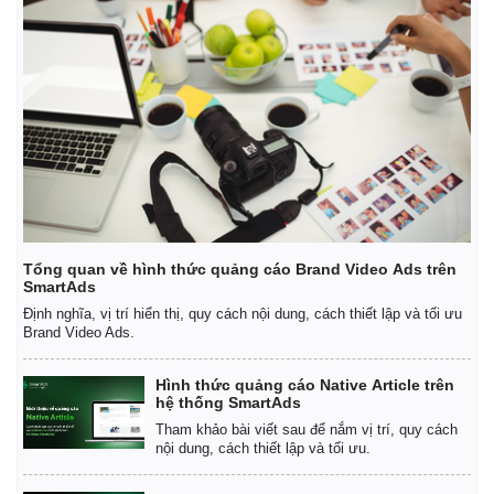
Tổng quan về hình thức quảng cáo Brand Video Ads trên
SmartAds
Định nghĩa, vị trí hiển thị, quy cách nội dung, cách thiết lập và tối ưu
Brand Video Ads.
Kinh tế
Thị trường
Bất động sản
Giá vàng
Hình thức quảng cáo Native Article trên
Khởi nghiệp
Tiêu dùng
hệ thống SmartAds
Tỷ giá
Tham khảo bài viết sau để nắm vị trí, quy cách
Chứng khoán
nội dung, cách thiết lập và tối ưu.
Giá cà phê