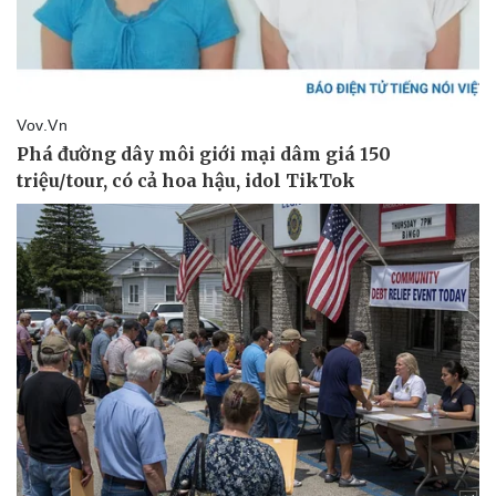
Thể thao
Ô tô - Xe máy
Bóng đá
Ô tô
Lịch thi đấu bóng đá
Xe máy
Thế giới thể thao
Tư vấn