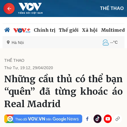
THỂ THAO
Chính trị
Thế giới
Xã hội
Multimedi
--°C
Hà Nội
THỂ THAO
Thứ Tư, 19:12, 29/04/2020
Chính trị
Xã hội
Những cầu thủ có thể bạn
Đảng
Tin 24h
Tổ chức nhân sự
Dự báo thời tiết
“quên” đã từng khoác áo
Quốc hội
Giáo dục
Nhận diện sự thật
Dấu ấn VOV
Real Madrid
Việc làm
Biển đảo