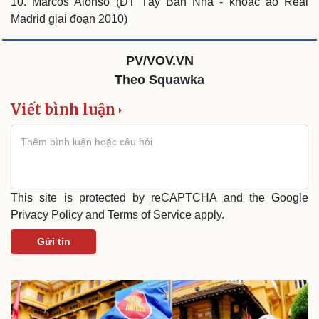
10. Marcos Alonso (ĐT Tây Ban Nha - khoác áo Real
Nam khoa
Làm đẹp - giảm cân
Madrid giai đoạn 2010)
Phòng mạch online
Ăn sạch sống khỏe
PV/VOV.VN
Theo Squawka
Viết bình luận
This site is protected by reCAPTCHA and the Google
Privacy Policy
and
Terms of Service
apply.
Gửi tin