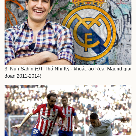
3. Nuri Sahin (ĐT Thổ Nhĩ Kỳ - khoác áo Real Madrid giai
đoạn 2011-2014)
Kinh tế
Thị trường
Bất động sản
Giá vàng
Khởi nghiệp
Tiêu dùng
Tỷ giá
Chứng khoán
Giá cà phê