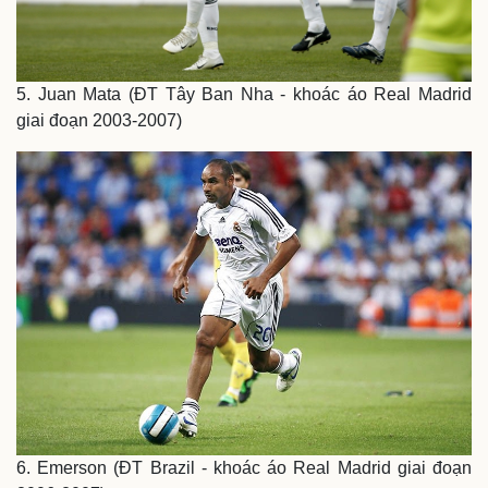
5. Juan Mata (ĐT Tây Ban Nha - khoác áo Real Madrid
Pháp luật
Quân sự - Quốc phòng
giai đoạn 2003-2007)
Vụ án
Vũ khí
Tin nóng
Việt Nam
Tư vấn luật
Phân tích
6. Emerson (ĐT Brazil - khoác áo Real Madrid giai đoạn