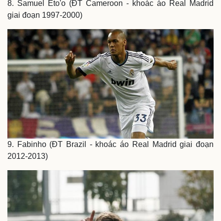
8. Samuel Eto'o (ĐT Cameroon - khoác áo Real Madrid
giai đoạn 1997-2000)
Doanh nghiệp
Công nghệ
Thông tin doanh nghiệp
Sành điệu
Doanh nghiệp 24h
Tin Công nghệ
Doanh nhân
Trải nghiệm
Vì cộng đồng
Chuyển đổi số
9. Fabinho (ĐT Brazil - khoác áo Real Madrid giai đoạn
2012-2013)