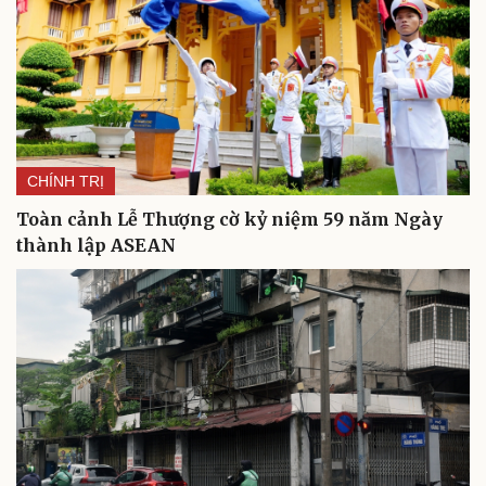
CHÍNH TRỊ
Toàn cảnh Lễ Thượng cờ kỷ niệm 59 năm Ngày
Văn hóa
Giải trí
thành lập ASEAN
Sân khấu - Điện ảnh
Nghệ sĩ
Văn học
Thời trang
Âm nhạc
Sao Việt
Di sản