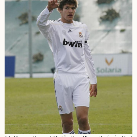
Sức khỏe
Đời sống
Dinh dưỡng - món ngon
Nhà đẹp
Cây thuốc
Blog
Sản phụ khoa
Tình yêu - Gia đình
Nhi khoa