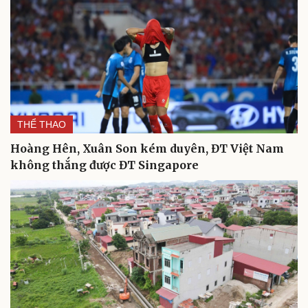
Tư vấn
Câu chuyện thời sự
Săn Tour
Đọc truyện đêm khuya
check-in
Cửa sổ tình yêu
Kể chuyện cho bé
Hạt giống tâm hồn
THỂ THAO
Hoàng Hên, Xuân Son kém duyên, ĐT Việt Nam
không thắng được ĐT Singapore