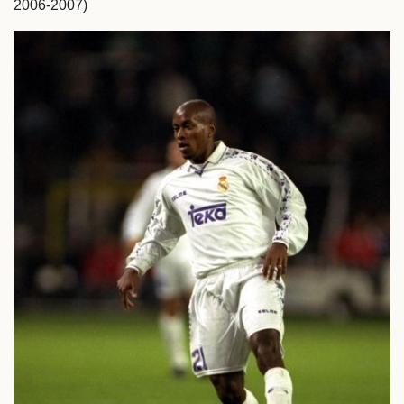
2006-2007)
Thể thao
Ô tô - Xe máy
Bóng đá
Ô tô
Lịch thi đấu bóng đá
Xe máy
Thế giới thể thao
Tư vấn
eSports
Hậu trường