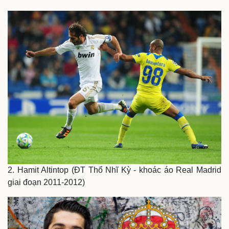
Thế giới
Multimedia
Quan sát
Video
Cuộc sống đó đây
Ảnh
Hồ sơ
E-Magazine
Infographic
2. Hamit Altintop (ĐT Thổ Nhĩ Kỳ - khoác áo Real Madrid
giai đoạn 2011-2012)