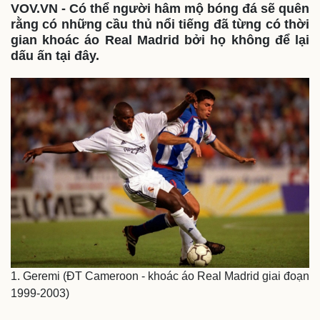
VOV.VN - Có thể người hâm mộ bóng đá sẽ quên
rằng có những cầu thủ nổi tiếng đã từng có thời
gian khoác áo Real Madrid bởi họ không để lại
dấu ấn tại đây.
1. Geremi (ĐT Cameroon - khoác áo Real Madrid giai đoạn
1999-2003)