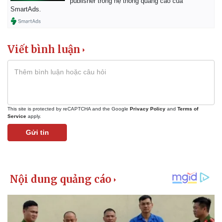
publisher trong hệ thống quảng cáo của
Tư vấn luật
Phân tích
SmartAds.
Viết bình luận
This site is protected by reCAPTCHA and the Google
Privacy Policy
and
Terms of
Service
apply.
Gửi tin