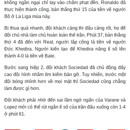
không ngần ngại chỉ tay vào chấm phạt đền. Ronaldo đã
thực hiện thành công, bàn thắng thứ 15 của tiền vệ người
Bồ ở La Liga mùa này.
Bị thua quá nhanh, đội khách càng thi đấu càng rối, họ để
đội chủ nhà làm chủ hoàn toàn thế trận. Phút 37, bàn thắng
thứ 4 đã đến với Real, người lập công là tiền vệ người
Đức Khedira. Người kiến tạo để Khedira nâng tỉ số lên
thành 4-0 là tiền vệ Bale.
Bước sang hiệp 2, đội khách Sociedad đã chủ động đẩy
cao đội hình nhằm tìm kiếm bàn gỡ. Tuy nhiên, trước một
đội bóng nhỉnh hơn về mọi mặt thì Sociedad cũng chẳng
làm được gì hơn.
Đội khách phải nhờ đến sai lầm ngớ ngẩn của Varane và
Lopez mới có thể rút ngắn tỉ số của trận đấu xuống còn 1-4
ở phút 61.