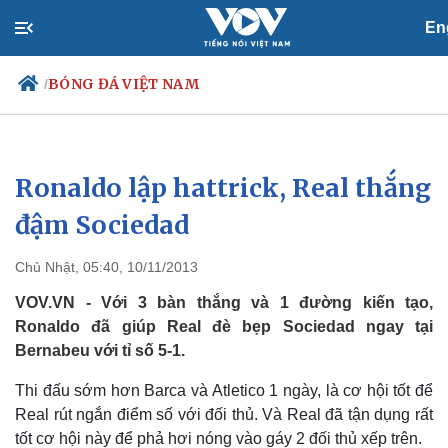
En
BÓNG ĐÁ VIỆT NAM
/
Ronaldo lập hattrick, Real thắng
Chính trị
Xã hội
Đảng
Tin 24h
đậm Sociedad
Tổ chức nhân sự
Dự báo thời tiết
Quốc hội
Giáo dục
Chủ Nhật, 05:40, 10/11/2013
Nhận diện sự thật
Dấu ấn VOV
Việc làm
VOV.VN - Với 3 bàn thắng và 1 đường kiến tạo,
Biển đảo
Ronaldo đã giúp Real đè bẹp Sociedad ngay tại
Bernabeu với tỉ số 5-1.
Thi đấu sớm hơn Barca và Atletico 1 ngày, là cơ hội tốt để
Real rút ngắn điểm số với đối thủ. Và Real đã tận dụng rất
tốt cơ hội này để phả hơi nóng vào gáy 2 đối thủ xếp trên.