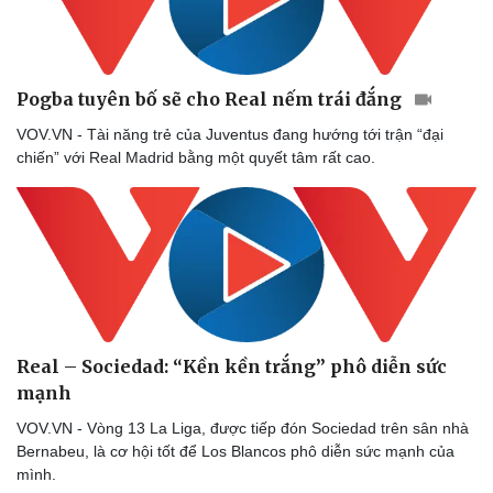
Doanh nghiệp
Công nghệ
Thông tin doanh nghiệp
Sành điệu
Doanh nghiệp 24h
Tin Công nghệ
Pogba tuyên bố sẽ cho Real nếm trái đắng
Doanh nhân
Trải nghiệm
Vì cộng đồng
Chuyển đổi số
VOV.VN - Tài năng trẻ của Juventus đang hướng tới trận “đại
chiến” với Real Madrid bằng một quyết tâm rất cao.
Real – Sociedad: “Kền kền trắng” phô diễn sức
mạnh
VOV.VN - Vòng 13 La Liga, được tiếp đón Sociedad trên sân nhà
Bernabeu, là cơ hội tốt để Los Blancos phô diễn sức mạnh của
mình.