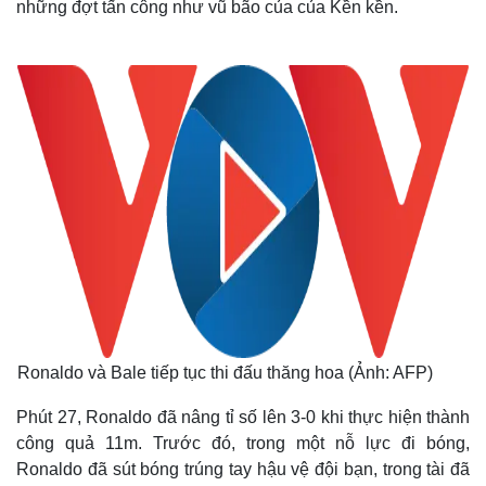
những đợt tấn công như vũ bão của của Kền kền.
Thế giới
Multimedia
Quan sát
Video
Cuộc sống đó đây
Ảnh
Ronaldo và Bale tiếp tục thi đấu thăng hoa (Ảnh: AFP)
Hồ sơ
E-Magazine
Infographic
Phút 27, Ronaldo đã nâng tỉ số lên 3-0 khi thực hiện thành
công quả 11m. Trước đó, trong một nỗ lực đi bóng,
Ronaldo đã sút bóng trúng tay hậu vệ đội bạn, trong tài đã