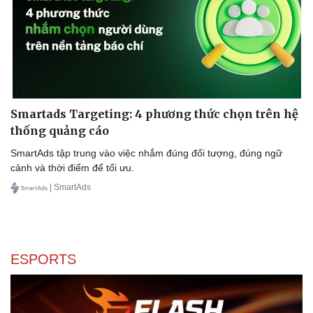
Smartads Targeting: 4 phương thức chọn trên hệ
thống quảng cáo
Văn hóa
Giải trí
SmartAds tập trung vào việc nhắm đúng đối tượng, đúng ngữ
Sân khấu - Điện ảnh
Nghệ sĩ
cảnh và thời điểm để tối ưu.
Văn học
Thời trang
Âm nhạc
Sao Việt
| SmartAds
Di sản
ESPORTS