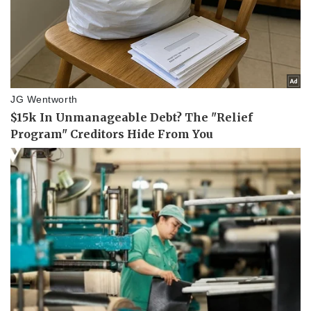
Thể thao
Ô tô - Xe máy
Bóng đá
Ô tô