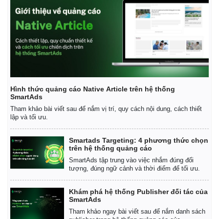
Hình thức quảng cáo Native Article trên hệ thống
SmartAds
Tham khảo bài viết sau để nắm vị trí, quy cách nội dung, cách thiết
lập và tối ưu.
Smartads Targeting: 4 phương thức chọn
trên hệ thống quảng cáo
SmartAds tập trung vào việc nhắm đúng đối
tượng, đúng ngữ cảnh và thời điểm để tối ưu.
Pháp luật
Quân sự - Quốc phòng
Khám phá hệ thống Publisher đối tác của
SmartAds
Vụ án
Vũ khí
Tin nóng
Việt Nam
Tham khảo ngay bài viết sau để nắm danh sách