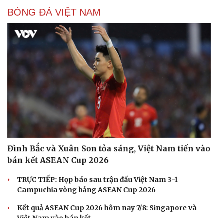
BÓNG ĐÁ VIỆT NAM
Đình Bắc và Xuân Son tỏa sáng, Việt Nam tiến vào
Cải chính
bán kết ASEAN Cup 2026
TRỰC TIẾP: Họp báo sau trận đấu Việt Nam 3-1
Campuchia vòng bảng ASEAN Cup 2026
Kết quả ASEAN Cup 2026 hôm nay 7/8: Singapore và
Việt Nam vào bán kết