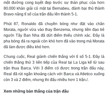
một đường cong tuyệt đẹp trước sự thán phục của hơn
80.000 khán giải có mặt tại Bernabeu, đánh bại thủ thành
Bravo nâng tỉ số của trận đấu lên thành 5-1.
Phút 87, Ronaldo đã chuyền bóng như đặt vào chân
Morata, người vừa vào thay Benzema, nhưng tiền đạo trẻ
người Tây Ban Nha đã dứt điểm thiếu chính xác. Đây là
pha bóng đá ra ngoài còn khó hơn đã vào trong mà Morata
đã làm được điều khó hơn.
Chung cuộc, Real giành chiến thắng với tỉ số 5-1. Đây là
chiến thắng thứ 3 liên tiếp của Real tại La Liga kể từ sau
trận thua Barca. Với 3 điểm có được trong trận đấu này,
Real đã rút ngắn khoảng cách với Barca và Atletico xuống
Kinh tế
Thị trường
còn 3 và 2 điểm, nhưng thi đấu nhiều hơn 1 trận./.
Bất động sản
Giá vàng
Khởi nghiệp
Tiêu dùng
Xem những bàn thắng của trận đấu
Tỷ giá
Chứng khoán
Giá cà phê