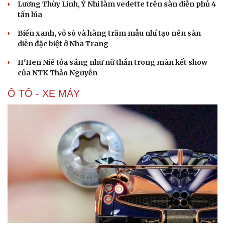
Lương Thùy Linh, Ý Nhi làm vedette trên sàn diễn phủ 4
tấn lúa
Biển xanh, vỏ sò và hàng trăm mẫu nhí tạo nên sàn
diễn đặc biệt ở Nha Trang
H'Hen Niê tỏa sáng như nữ thần trong màn kết show
của NTK Thảo Nguyễn
Ô TÔ - XE MÁY
Du lịch
Podcast
Tư vấn
Câu chuyện thời sự
Săn Tour
Đọc truyện đêm khuya
check-in
Cửa sổ tình yêu
Kể chuyện cho bé
Hạt giống tâm hồn