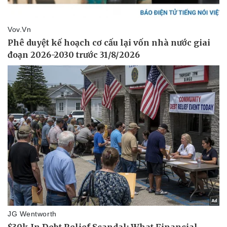
Lịch thi đấu bóng đá
Xe máy
Thế giới thể thao
Tư vấn
eSports
Hậu trường