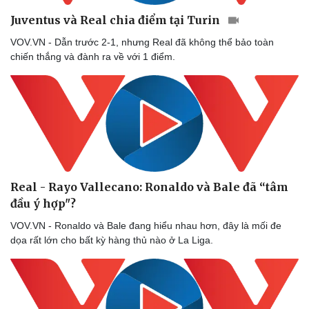
Juventus và Real chia điểm tại Turin
VOV.VN - Dẫn trước 2-1, nhưng Real đã không thể bảo toàn
Sức khỏe
Đời sống
chiến thắng và đành ra về với 1 điểm.
Dinh dưỡng - món ngon
Nhà đẹp
Cây thuốc
Blog
Sản phụ khoa
Tình yêu - Gia đình
Nhi khoa
Nam khoa
Làm đẹp - giảm cân
Phòng mạch online
Ăn sạch sống khỏe
Real - Rayo Vallecano: Ronaldo và Bale đã “tâm
đầu ý hợp"?
VOV.VN - Ronaldo và Bale đang hiểu nhau hơn, đây là mối đe
dọa rất lớn cho bất kỳ hàng thủ nào ở La Liga.