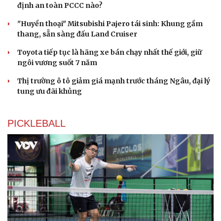
check-in
Cửa sổ tình yêu
định an toàn PCCC nào?
Kể chuyện cho bé
Hạt giống tâm hồn
"Huyền thoại" Mitsubishi Pajero tái sinh: Khung gầm
thang, sẵn sàng đấu Land Cruiser
Toyota tiếp tục là hãng xe bán chạy nhất thế giới, giữ
ngôi vương suốt 7 năm
Thị trường ô tô giảm giá mạnh trước tháng Ngâu, đại lý
tung ưu đãi khủng
PICKLEBALL