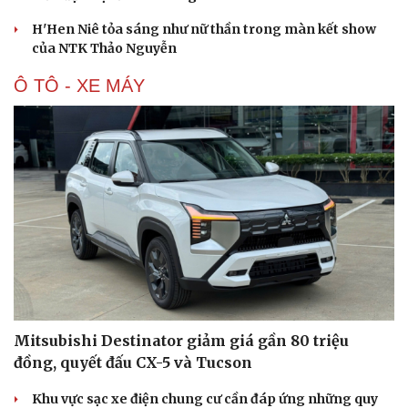
H'Hen Niê tỏa sáng như nữ thần trong màn kết show
của NTK Thảo Nguyễn
Ô TÔ - XE MÁY
Mitsubishi Destinator giảm giá gần 80 triệu
Du lịch
Podcast
đồng, quyết đấu CX-5 và Tucson
Tư vấn
Câu chuyện thời sự
Săn Tour
Đọc truyện đêm khuya
Khu vực sạc xe điện chung cư cần đáp ứng những quy