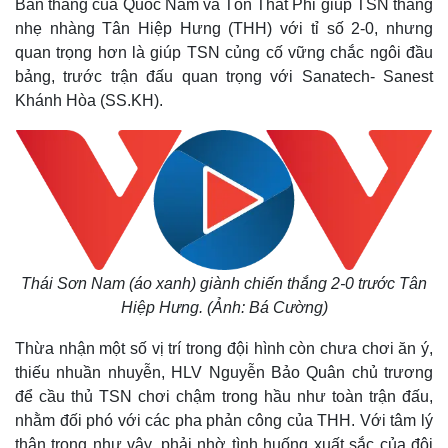
Bàn thắng của Quốc Nam và Tôn Thất Phi giúp TSN thắng
nhẹ nhàng Tân Hiệp Hưng (THH) với tỉ số 2-0, nhưng
quan trọng hơn là giúp TSN củng cố vững chắc ngôi đầu
bảng, trước trận đấu quan trọng với Sanatech- Sanest
Khánh Hòa (SS.KH).
Thái Sơn Nam (áo xanh) giành chiến thắng 2-0 trước Tân
Hiệp Hưng. (Ảnh: Bá Cường)
Thừa nhận một số vị trí trong đội hình còn chưa chơi ăn ý,
thiếu nhuần nhuyễn, HLV Nguyễn Bảo Quân chủ trương
để cầu thủ TSN chơi chậm trong hầu như toàn trận đấu,
nhằm đối phó với các pha phản công của THH. Với tâm lý
thận trọng như vậy, phải nhờ tình huống xuất sắc của đội