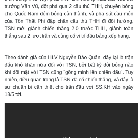
trưởng Văn Vũ, đột phá qua 2 cầu thủ THH, chuyền bóng
cho Quốc Nam đệm bóng cận thành, và pha sút cầu môn
của Tôn Thất Phi đập chân cầu thủ THH đi đổi hướng,
TSN mới giành chiến thắng 2-0 trước THH, giành toàn
thắng sau 2 lượt trận và củng cố vị trí đầu bảng xếp hạng.
Theo đánh giá của HLV Nguyễn Bảo Quân, đây lại là trận
đấu khó khăn nữa đối với TSN, bởi bất kỳ đội bóng nào
khi đối mặt với TSN cũng "gồng mình lên chiến đấu". Tuy
nhiên, điều quan trọng là TSN đã có chiến thắng, và đây là
sự chuẩn bị cần thiết cho trận đấu với SS.KH vào ngày
18/5 tới.
Thế giới
Multimedia
Quan sát
Video