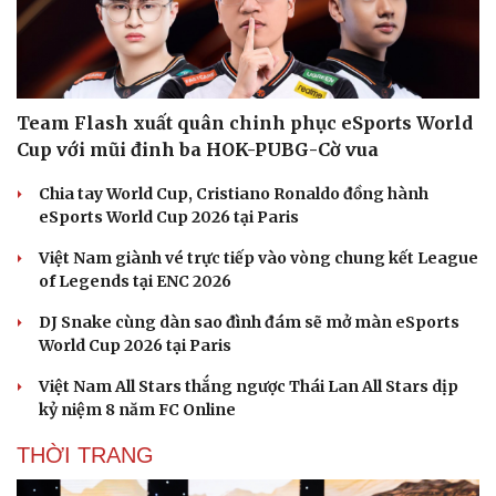
Team Flash xuất quân chinh phục eSports World
Cup với mũi đinh ba HOK-PUBG-Cờ vua
Chia tay World Cup, Cristiano Ronaldo đồng hành
eSports World Cup 2026 tại Paris
Văn hóa
Giải trí
Việt Nam giành vé trực tiếp vào vòng chung kết League
Sân khấu - Điện ảnh
Nghệ sĩ
of Legends tại ENC 2026
Văn học
Thời trang
Âm nhạc
Sao Việt
DJ Snake cùng dàn sao đình đám sẽ mở màn eSports
Di sản
World Cup 2026 tại Paris
Việt Nam All Stars thắng ngược Thái Lan All Stars dịp
kỷ niệm 8 năm FC Online
THỜI TRANG