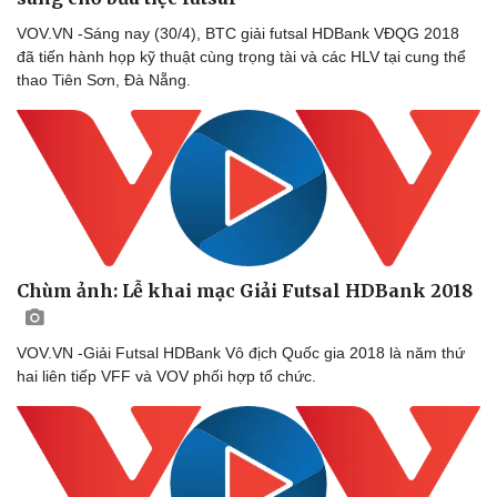
VOV.VN -Sáng nay (30/4), BTC giải futsal HDBank VĐQG 2018
đã tiến hành họp kỹ thuật cùng trọng tài và các HLV tại cung thể
thao Tiên Sơn, Đà Nẵng.
Chùm ảnh: Lễ khai mạc Giải Futsal HDBank 2018
VOV.VN -Giải Futsal HDBank Vô địch Quốc gia 2018 là năm thứ
hai liên tiếp VFF và VOV phối hợp tổ chức.
Sức khỏe
Đời sống
Dinh dưỡng - món ngon
Nhà đẹp
Cây thuốc
Blog