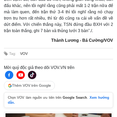
đấu khác, nên tôi nghĩ rằng cũng phải mất 1-2 trận nữa để
mà làm quen, đến trận thứ 3-4 thì tôi nghĩ rằng nó chạy
trơn tru hơn rất nhiều, thì từ đó cũng ra cái về vấn đề về
dứt điểm. Với chiến thắng này, TSN đứng đầu BXH với 2
trận toàn thắng, ghi 7 bàn và thủng lưới 3 bàn"./.
Kinh tế
Thị trường
Thành Lương - Bá Cường/VOV
Bất động sản
Giá vàng
Khởi nghiệp
Tiêu dùng
Tỷ giá
Tag:
VOV
Chứng khoán
Giá cà phê
Mời quý độc giả theo dõi VOV.VN trên
Thêm VOV trên Google
Chọn VOV làm nguồn ưu tiên trên
Google Search
.
Xem hướng
dẫn.