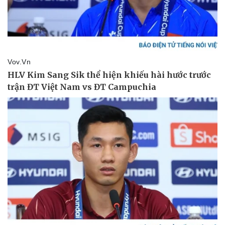
Thể thao
Ô tô - Xe máy
Bóng đá
Ô tô
Lịch thi đấu bóng đá
Xe máy
Thế giới thể thao
Tư vấn
eSports
Hậu trường