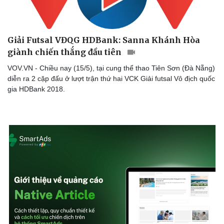
Sản phụ khoa
Tình yêu - Gia đình
Nhi khoa
Nam khoa
Giải Futsal VĐQG HDBank: Sanna Khánh Hòa
Làm đẹp - giảm cân
Phòng mạch online
giành chiến thắng đầu tiên
Ăn sạch sống khỏe
VOV.VN - Chiều nay (15/5), tại cung thể thao Tiên Sơn (Đà Nẵng)
diễn ra 2 cặp đấu ở lượt trận thứ hai VCK Giải futsal Vô địch quốc
gia HDBank 2018.