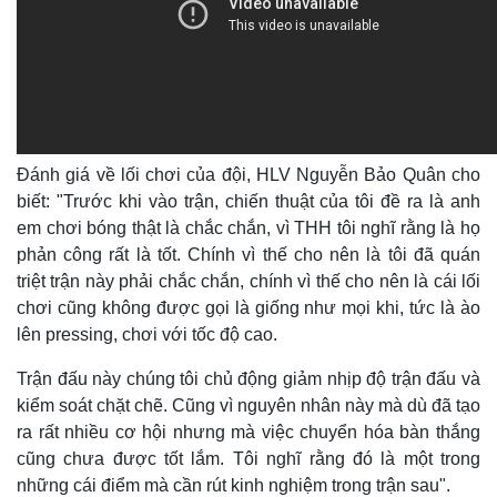
Cuộc sống đó đây
Ảnh
Hồ sơ
E-Magazine
Infographic
Đánh giá về lối chơi của đội, HLV Nguyễn Bảo Quân cho
biết: "
Trước khi vào trận, chiến thuật của tôi đề ra là anh
em chơi bóng thật là chắc chắn, vì THH tôi nghĩ rằng là họ
phản công rất là tốt. Chính vì thế cho nên là tôi đã quán
triệt trận này phải chắc chắn, chính vì thế cho nên là cái lối
chơi cũng không được gọi là giống như mọi khi, tức là ào
lên pressing, chơi với tốc độ cao.
Trận đấu này chúng tôi chủ động giảm nhịp độ trận đấu và
kiểm soát chặt chẽ. Cũng vì nguyên nhân này mà dù đã tạo
ra rất nhiều cơ hội nhưng mà việc chuyển hóa bàn thắng
cũng chưa được tốt lắm. Tôi nghĩ rằng đó là một trong
những cái điểm mà cần rút kinh nghiệm trong trận sau".