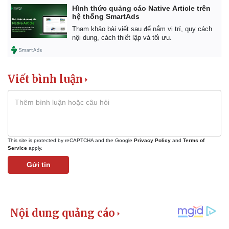
Hình thức quảng cáo Native Article trên
hệ thống SmartAds
Tham khảo bài viết sau để nắm vị trí, quy cách
nội dung, cách thiết lập và tối ưu.
Viết bình luận
This site is protected by reCAPTCHA and the Google
Privacy Policy
and
Terms of
Service
apply.
Gửi tin
Pháp luật
Quân sự - Quốc phòng
Vụ án
Vũ khí
Tin nóng
Việt Nam
Tư vấn luật
Phân tích