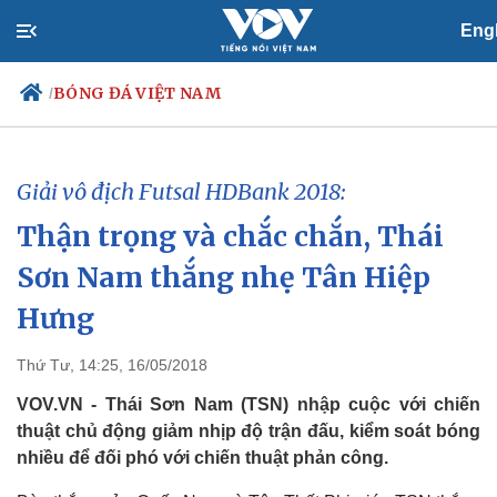
Eng
BÓNG ĐÁ VIỆT NAM
/
Giải vô địch Futsal HDBank 2018:
Chính trị
Xã hội
Thận trọng và chắc chắn, Thái
Đảng
Tin 24h
Tổ chức nhân sự
Dự báo thời tiết
Sơn Nam thắng nhẹ Tân Hiệp
Quốc hội
Giáo dục
Nhận diện sự thật
Dấu ấn VOV
Hưng
Việc làm
Biển đảo
Thứ Tư, 14:25, 16/05/2018
VOV.VN - Thái Sơn Nam (TSN) nhập cuộc với chiến
thuật chủ động giảm nhịp độ trận đấu, kiểm soát bóng
nhiều để đối phó với chiến thuật phản công.