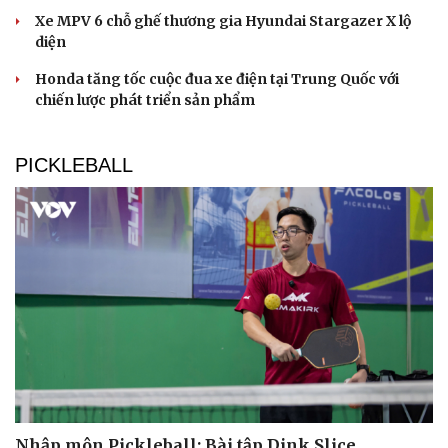
Xe MPV 6 chỗ ghế thương gia Hyundai Stargazer X lộ
diện
Honda tăng tốc cuộc đua xe điện tại Trung Quốc với
chiến lược phát triển sản phẩm
PICKLEBALL
Du lịch
Podcast
Tư vấn
Câu chuyện thời sự
Săn Tour
Đọc truyện đêm khuya
check-in
Cửa sổ tình yêu
Kể chuyện cho bé
Hạt giống tâm hồn
Nhập môn Pickleball: Bài tập Dink Slice