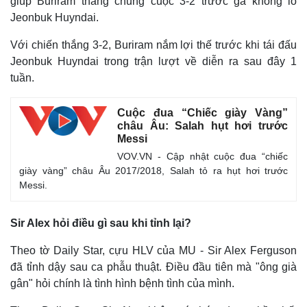
giúp Buriram thắng chung cuộc 3-2 trước gã khổng lồ
Jeonbuk Huyndai.
Với chiến thắng 3-2, Buriram nắm lợi thế trước khi tái đấu
Jeonbuk Huyndai trong trận lượt về diễn ra sau đây 1
tuần.
Cuộc đua “Chiếc giày Vàng”
châu Âu: Salah hụt hơi trước
Messi
VOV.VN - Cập nhật cuộc đua “chiếc
giày vàng” châu Âu 2017/2018, Salah tỏ ra hụt hơi trước
Messi.
Sir Alex hỏi điều gì sau khi tỉnh lại?
Theo tờ Daily Star, cựu HLV của MU - Sir Alex Ferguson
đã tỉnh dậy sau ca phẫu thuật. Điều đầu tiên mà "ông già
Thế giới
Multimedia
gân" hỏi chính là tình hình bệnh tình của mình.
Quan sát
Video
Cuộc sống đó đây
Ảnh