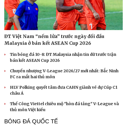
ĐT Việt Nam “nếm lửa” trước ngày đối đầu
Malaysia ở bán kết ASEAN Cup 2026
Tin bóng đá 10-8: ĐT Malaysia nhận tin dữ trước trận
bán kết ASEAN Cup 2026
Chuyển nhượng V-League 2026/27 mới nhất: Bắc Ninh
FC ra mắt hai thủ môn
HLV Polking quyết tâm đưa CAHN giành vé dự Cúp C1
châu Á
Thể Công Viettel chiêu mộ "hòn đá tảng" V-League và
thủ môn Việt kiều
BÓNG ĐÁ QUỐC TẾ