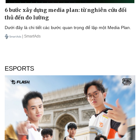
Làm đẹp - giảm cân
Phòng mạch online
6 bước xây dựng media plan: từ nghiên cứu đối
Ăn sạch sống khỏe
thủ đến đo lường
Dưới đây là chi tiết các bước quan trọng để lập một Media Plan.
| SmartAds
ESPORTS