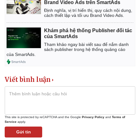
Brand Video Ads trên SmartAds
Định nghĩa, vị trí hiển thị, quy cách nội dung,
cách thiết lập và tối ưu Brand Video Ads.
Khám phá hệ thống Publisher đối tác
Kinh tế
Thị trường
của SmartAds
Bất động sản
Giá vàng
Tham khảo ngay bài viết sau để nắm danh
Khởi nghiệp
Tiêu dùng
sách publisher trong hệ thống quảng cáo
Tỷ giá
của SmartAds.
Chứng khoán
Giá cà phê
Viết bình luận
This site is protected by reCAPTCHA and the Google
Privacy Policy
and
Terms of
Service
apply.
Gửi tin