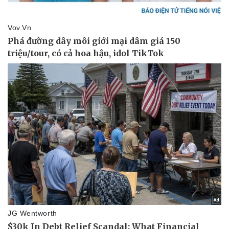
Bóng đá
Ô tô
Lịch thi đấu bóng đá
Xe máy
Thế giới thể thao
Tư vấn
eSports
Hậu trường