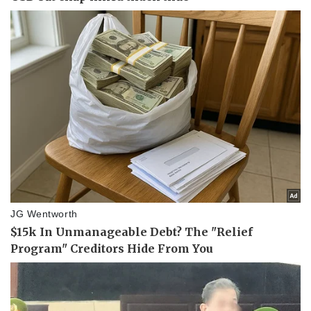
Pháp luật
Quân sự - Quốc phòng
Vụ án
Vũ khí
Tin nóng
Việt Nam
Tư vấn luật
Phân tích