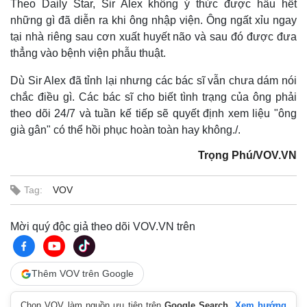
Theo Daily Star, Sir Alex không ý thức được hầu hết
Hồ sơ
E-Magazine
những gì đã diễn ra khi ông nhập viện. Ông ngất xỉu ngay
Infographic
tại nhà riêng sau cơn xuất huyết não và sau đó được đưa
thẳng vào bệnh viện phẫu thuật.
Dù Sir Alex đã tỉnh lại nhưng các bác sĩ vẫn chưa dám nói
chắc điều gì. Các bác sĩ cho biết tình trạng của ông phải
theo dõi 24/7 và tuần kế tiếp sẽ quyết định xem liệu "ông
già gân" có thể hồi phục hoàn toàn hay không./.
Trọng Phú/VOV.VN
Tag:
VOV
Mời quý độc giả theo dõi VOV.VN trên
Thêm VOV trên Google
Chọn VOV làm nguồn ưu tiên trên
Google Search
.
Xem hướng