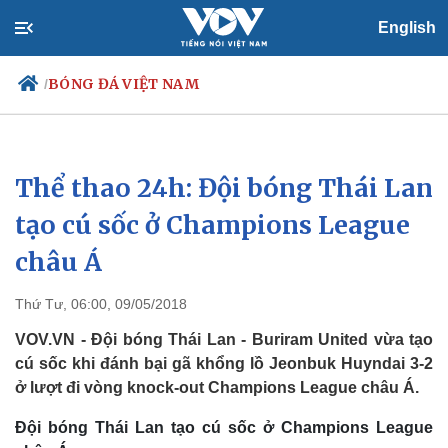
English
BÓNG ĐÁ VIỆT NAM
/
Thể thao 24h: Đội bóng Thái Lan
Chính trị
Xã hội
Đảng
Tin 24h
tạo cú sốc ở Champions League
Tổ chức nhân sự
Dự báo thời tiết
châu Á
Quốc hội
Giáo dục
Nhận diện sự thật
Dấu ấn VOV
Việc làm
Thứ Tư, 06:00, 09/05/2018
Biển đảo
VOV.VN - Đội bóng Thái Lan - Buriram United vừa tạo
cú sốc khi đánh bại gã khổng lồ Jeonbuk Huyndai 3-2
ở lượt đi vòng knock-out Champions League châu Á.
Đội bóng Thái Lan tạo cú sốc ở Champions League