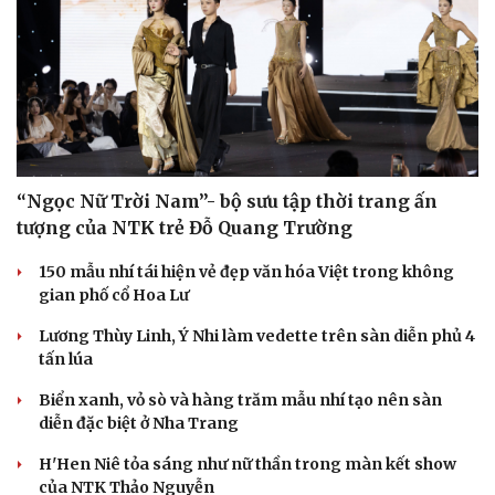
Văn hóa
Giải trí
Sân khấu - Điện ảnh
Nghệ sĩ
Văn học
Thời trang
“Ngọc Nữ Trời Nam”- bộ sưu tập thời trang ấn
Âm nhạc
Sao Việt
tượng của NTK trẻ Đỗ Quang Trường
Di sản
150 mẫu nhí tái hiện vẻ đẹp văn hóa Việt trong không
gian phố cổ Hoa Lư
Lương Thùy Linh, Ý Nhi làm vedette trên sàn diễn phủ 4
tấn lúa
Biển xanh, vỏ sò và hàng trăm mẫu nhí tạo nên sàn
diễn đặc biệt ở Nha Trang
H'Hen Niê tỏa sáng như nữ thần trong màn kết show
của NTK Thảo Nguyễn