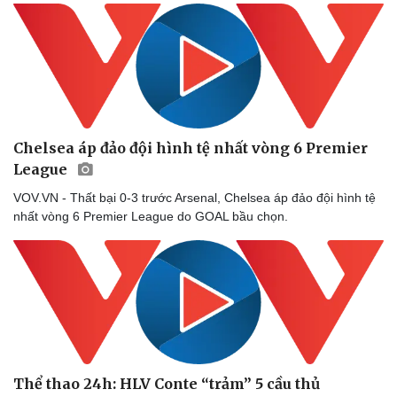
Chelsea áp đảo đội hình tệ nhất vòng 6 Premier
League
Sức khỏe
Đời sống
VOV.VN - Thất bại 0-3 trước Arsenal, Chelsea áp đảo đội hình tệ
Dinh dưỡng - món ngon
Nhà đẹp
nhất vòng 6 Premier League do GOAL bầu chọn.
Cây thuốc
Blog
Sản phụ khoa
Tình yêu - Gia đình
Nhi khoa
Nam khoa
Làm đẹp - giảm cân
Phòng mạch online
Ăn sạch sống khỏe
Thể thao 24h: HLV Conte “trảm” 5 cầu thủ