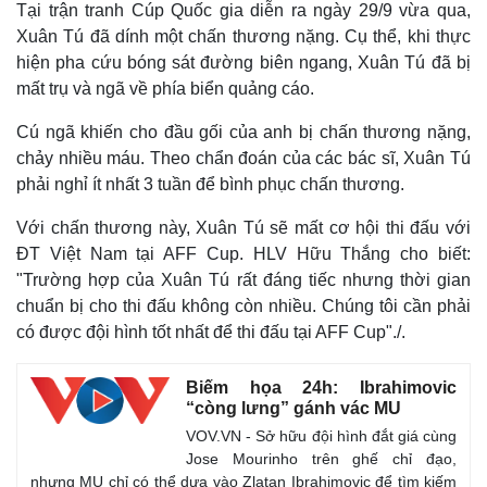
Tại trận tranh Cúp Quốc gia diễn ra ngày 29/9 vừa qua,
Xuân Tú đã dính một chấn thương nặng. Cụ thể, khi thực
hiện pha cứu bóng sát đường biên ngang, Xuân Tú đã bị
mất trụ và ngã về phía biển quảng cáo.
Cú ngã khiến cho đầu gối của anh bị chấn thương nặng,
chảy nhiều máu. Theo chẩn đoán của các bác sĩ, Xuân Tú
phải nghỉ ít nhất 3 tuần để bình phục chấn thương.
Với chấn thương này, Xuân Tú sẽ mất cơ hội thi đấu với
ĐT Việt Nam tại AFF Cup. HLV Hữu Thắng cho biết:
"Trường hợp của Xuân Tú rất đáng tiếc nhưng thời gian
chuẩn bị cho thi đấu không còn nhiều. Chúng tôi cần phải
có được đội hình tốt nhất để thi đấu tại AFF Cup"./.
Biếm họa 24h: Ibrahimovic
“còng lưng” gánh vác MU
VOV.VN - Sở hữu đội hình đắt giá cùng
Jose Mourinho trên ghế chỉ đạo,
nhưng MU chỉ có thể dựa vào Zlatan Ibrahimovic để tìm kiếm