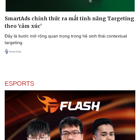
Sân khấu - Điện ảnh
Nghệ sĩ
Văn học
Thời trang
Âm nhạc
Sao Việt
SmartAds chính thức ra mắt tính năng Targeting
Di sản
theo 'cảm xúc'
Đây là bước mở rộng quan trọng trong hệ sinh thái contextual
targeting.
ESPORTS