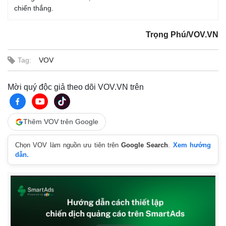
chiến thắng.
Kinh tế
Thị trường
Trọng Phú/VOV.VN
Bất động sản
Giá vàng
Khởi nghiệp
Tiêu dùng
Tag:
VOV
Tỷ giá
Chứng khoán
Mời quý độc giả theo dõi VOV.VN trên
Giá cà phê
Thêm VOV trên Google
Chọn VOV làm nguồn ưu tiên trên
Google Search
.
Xem hướng
dẫn.