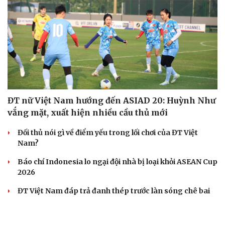
ĐT nữ Việt Nam hướng đến ASIAD 20: Huỳnh Như
vắng mặt, xuất hiện nhiều cầu thủ mới
Đối thủ nói gì về điểm yếu trong lối chơi của ĐT Việt
Nam?
Báo chí Indonesia lo ngại đội nhà bị loại khỏi ASEAN Cup
2026
ĐT Việt Nam đáp trả đanh thép trước làn sóng chê bai
ASEAN Cup từ Indonesia
HLV Kim Sang Sik thể hiện khiếu hài hước trước trận ĐT