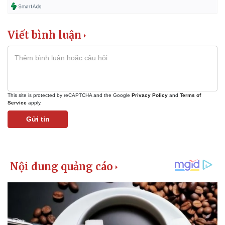
Viết bình luận
This site is protected by reCAPTCHA and the Google
Privacy Policy
and
Terms of
Service
apply.
Pháp luật
Quân sự - Quốc phòng
Gửi tin
Vụ án
Vũ khí
Tin nóng
Việt Nam
Tư vấn luật
Phân tích