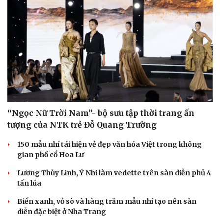
Du lịch
Podcast
Tư vấn
Câu chuyện thời sự
Săn Tour
Đọc truyện đêm khuya
check-in
Cửa sổ tình yêu
Kể chuyện cho bé
“Ngọc Nữ Trời Nam”- bộ sưu tập thời trang ấn
Hạt giống tâm hồn
tượng của NTK trẻ Đỗ Quang Trường
150 mẫu nhí tái hiện vẻ đẹp văn hóa Việt trong không
gian phố cổ Hoa Lư
Lương Thùy Linh, Ý Nhi làm vedette trên sàn diễn phủ 4
tấn lúa
Biển xanh, vỏ sò và hàng trăm mẫu nhí tạo nên sàn
diễn đặc biệt ở Nha Trang