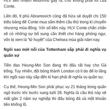
HLV tiền nhiệm Mourinho gây ra, chứ không phải lỗi của
Conte.
Liền đó, tỉ phú Abramovich cũng đã hứa sẽ duyệt chi 150
triệu bảng để Conte mua sắm thêm cầu thủ trong kì chuyển
nhượng mùa đông. Với số tiền này, HLV Conte chắn chắn
sẽ có những sự bổ sung cần thiết cho hàng phòng ngự,
vốn bị xem là “tử huyệt” của Chelsea mùa giải năm nay.
Ngôi sao mới nổi của Tottenham sắp phải đi nghĩa vụ
quân sự
Tiền đạo Heung-Min Son đang thi đấu rất hay cho Gà
trống. Tuy nhiên, đội bóng thành London có lí do để lo lắng
khi ngôi sao này sắp đến kì hạn phải đi nghĩa vụ quân sự.
Cụ thể, Heung-Min Son phải phục vụ 21 tháng trong quân
Thế giới
Multimedia
ngũ trước khi bước sang tuổi 28. Nghĩa là cầu thủ này sẽ
Quan sát
Video
mất gần 2 năm sự nghiệp thi đấu bóng đá và một khoản
Cuộc sống đó đây
Ảnh
tiền khổng lồ.
Hồ sơ
E-Magazine