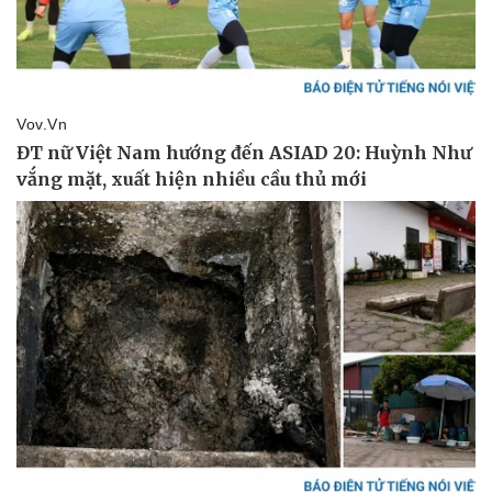
Thể thao
Ô tô - Xe máy
Bóng đá
Ô tô
Lịch thi đấu bóng đá
Xe máy
Thế giới thể thao
Tư vấn
eSports