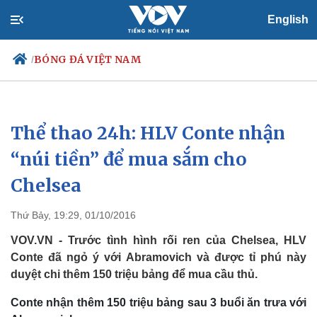
English
BÓNG ĐÁ VIỆT NAM
/
Thể thao 24h: HLV Conte nhận
Chính trị
Xã hội
Đảng
Tin 24h
“núi tiền” để mua sắm cho
Tổ chức nhân sự
Dự báo thời tiết
Chelsea
Quốc hội
Giáo dục
Nhận diện sự thật
Dấu ấn VOV
Việc làm
Thứ Bảy, 19:29, 01/10/2016
Biển đảo
VOV.VN - Trước tình hình rối ren của Chelsea, HLV
Conte đã ngỏ ý với Abramovich và được tỉ phú này
duyệt chi thêm 150 triệu bảng để mua cầu thủ.
Conte nhận thêm 150 triệu bảng sau 3 buổi ăn trưa với