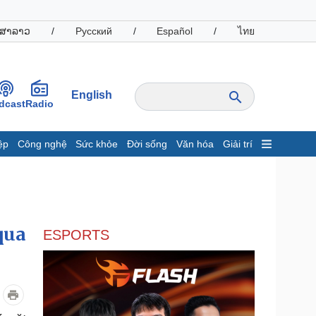
ສາລາວ
/
Русский
/
Español
/
ไทย
English
dcast
Radio
ệp
Công nghệ
Sức khỏe
Đời sống
Văn hóa
Giải trí
inh tế
Thị trường
ất động sản
Giá vàng
hởi nghiệp
Tiêu dùng
Tỷ giá
qua
ESPORTS
Chứng khoán
Giá cà phê
oanh nghiệp
Công nghệ
hông tin doanh nghiệp
Sành điệu