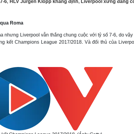
7-6, HLV Jurgen Klopp khẳng định, Liverpool xứng đáng c
Lịch thi đấu bóng đá
Xe máy
Thế giới thể thao
Tư vấn
eSports
V
Hậu trường
t qua Roma
Văn hóa
Giải trí
D
 nhưng Liverpool vẫn thắng chung cuộc với tỷ số 7-6, do vậy
Sân khấu - Điện ảnh
Nghệ sĩ
g kết Champions League 2017/2018. Và đối thủ của Liverpoo
Văn học
Thời trang
Âm nhạc
Sao Việt
c
Di sản