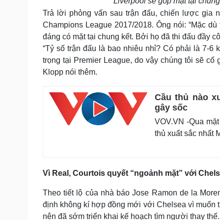
Liverpool sẽ góp mặt tại chun
Trả lời phỏng vấn sau trận đấu, chiến lược gia
Champions League 2017/2018. Ông nói: “Mặc dù t
đáng có mặt tại chung kết. Bởi họ đã thi đấu đầy cô
“Tỷ số trận đấu là bao nhiêu nhỉ? Có phải là 7-6 
trọng tại Premier League, do vậy chúng tôi sẽ cố 
Klopp nói thêm.
Cầu thủ nào x
gây sốc
VOV.VN -Qua mặt 
thủ xuất sắc nhất 
Vì Real, Courtois quyết “ngoảnh mặt” với Chel
Theo tiết lộ của nhà báo Jose Ramon de la Morena
định không kí hợp đồng mới với Chelsea vì muốn t
nên đã sớm triển khai kế hoạch tìm người thay thế.