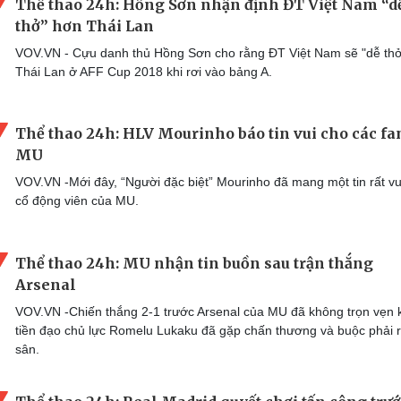
Thể thao 24h: Hồng Sơn nhận định ĐT Việt Nam “d
thở” hơn Thái Lan
VOV.VN - Cựu danh thủ Hồng Sơn cho rằng ĐT Việt Nam sẽ "dễ th
Thái Lan ở AFF Cup 2018 khi rơi vào bảng A.
Thể thao 24h: HLV Mourinho báo tin vui cho các fa
MU
VOV.VN -Mới đây, “Người đặc biệt” Mourinho đã mang một tin rất vui
cổ động viên của MU.
Thể thao 24h: MU nhận tin buồn sau trận thắng
Arsenal
VOV.VN -Chiến thắng 2-1 trước Arsenal của MU đã không trọn vẹn 
tiền đạo chủ lực Romelu Lukaku đã gặp chấn thương và buộc phải r
sân.