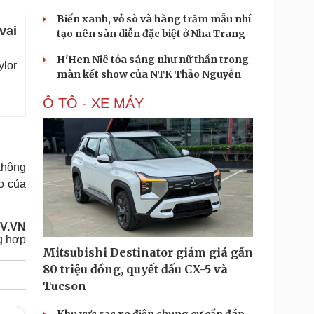
Biển xanh, vỏ sò và hàng trăm mẫu nhí
vai
tạo nên sàn diễn đặc biệt ở Nha Trang
H'Hen Niê tỏa sáng như nữ thần trong
ylor
màn kết show của NTK Thảo Nguyễn
Ô TÔ - XE MÁY
không
o của
OV.VN
g hợp
Mitsubishi Destinator giảm giá gần
80 triệu đồng, quyết đấu CX-5 và
Tucson