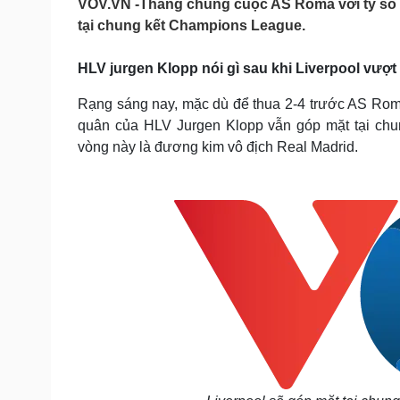
VOV.VN -Thắng chung cuộc AS Roma với tỷ số 
Tin nóng
Việt Nam
tại chung kết Champions League.
Tư vấn luật
Phân tích
HLV jurgen Klopp nói gì sau khi Liverpool vượ
Sức khỏe
Đời sống
Rạng sáng nay, mặc dù để thua 2-4 trước AS Roma
Dinh dưỡng - món ngon
Nhà đẹp
quân của HLV Jurgen Klopp vẫn góp mặt tại chun
Cây thuốc
Blog
vòng này là đương kim vô địch Real Madrid.
Sản phụ khoa
Tình yêu - Gia đình
Nhi khoa
Nam khoa
Làm đẹp - giảm cân
Phòng mạch online
Ăn sạch sống khỏe
Cải chính