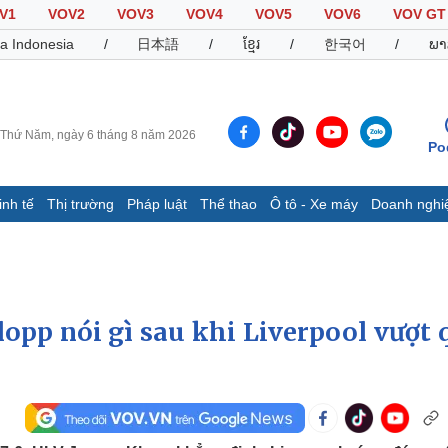
V1
VOV2
VOV3
VOV4
VOV5
VOV6
VOV GT
a Indonesia
/
日本語
/
ខ្មែរ
/
한국어
/
ພາ
Thứ Năm, ngày 6 tháng 8 năm 2026
Po
inh tế
Thị trường
Pháp luật
Thể thao
Ô tô - Xe máy
Doanh nghi
Thế giới
Multimedia
K
Quan sát
Video
B
Cuộc sống đó đây
Ảnh
K
Hồ sơ
E-Magazine
opp nói gì sau khi Liverpool vượt 
Infographic
Thể thao
Ô tô - Xe máy
D
Bóng đá
Ô tô
T