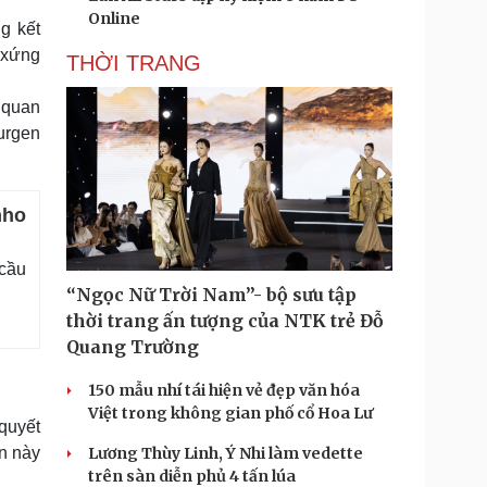
Online
g kết
 xứng
THỜI TRANG
t quan
Jurgen
nho
 cầu
“Ngọc Nữ Trời Nam”- bộ sưu tập
thời trang ấn tượng của NTK trẻ Đỗ
Quang Trường
150 mẫu nhí tái hiện vẻ đẹp văn hóa
Việt trong không gian phố cổ Hoa Lư
quyết
n này
Lương Thùy Linh, Ý Nhi làm vedette
trên sàn diễn phủ 4 tấn lúa