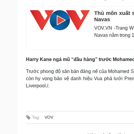
Thủ môn xuất s
Navas
VOV.VN -Trang Who
Navas nằm trong 1
Harry Kane ngả mũ “đầu hàng” trước Mohamed
Trước phong độ săn bàn đáng nể của Mohamed Sal
còn hy vọng bảo vệ danh hiệu Vua phá lưới Prem
Liverpool./.
Tag:
VOV