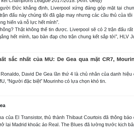
g kết Champions League 2017/2018. (Ảnh: Getty)
 người Đức khẳng định, Liverpool xứng đáng góp mặt tại chun
rận đấu này chúng tôi đã gặp may nhưng các cầu thủ của tôi
ng hiến và nỗ lực hết mình”.
không? Thật không thể tin được. Liverpool sẽ có 2 trận đấu rấ
gắng hết mình, tạo bàn đạp cho trận chung kết sắp tới”, HLV 
uất sắc nhất của MU: De Gea qua mặt CR7, Mouri
Ronaldo, David De Gea lần thứ 4 là chủ nhân của danh hiệu
MU, “Người đặc biệt” Mourinho có lựa chọn khó tin.
sea
 của El Transistor, thủ thành Thibaut Courtois đã thông báo 
rở lại Madrid khoác áo Real. The Blues đã lường trước kịch bả