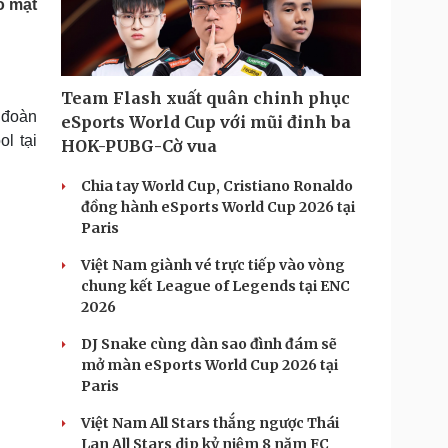
ó mặt
Doanh nghiệp 24h
Tin Công nghệ
Doanh nhân
Trải nghiệm
ì cộng đồng
Chuyển đổi số
Team Flash xuất quân chinh phục
u lịch
Podcast
 đoàn
eSports World Cup với mũi đinh ba
Tư vấn
Câu chuyện thời sự
l tại
HOK-PUBG-Cờ vua
Săn Tour
Đọc truyện đêm khuya
heck-in
Cửa sổ tình yêu
Chia tay World Cup, Cristiano Ronaldo
Kể chuyện cho bé
đồng hành eSports World Cup 2026 tại
Hạt giống tâm hồn
Paris
Việt Nam giành vé trực tiếp vào vòng
chung kết League of Legends tại ENC
2026
DJ Snake cùng dàn sao đình đám sẽ
mở màn eSports World Cup 2026 tại
Paris
Việt Nam All Stars thắng ngược Thái
Lan All Stars dịp kỷ niệm 8 năm FC