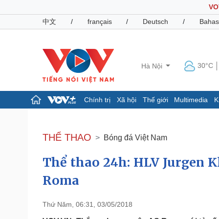
VO
中文
/
français
/
Deutsch
/
Bahas
30°C
Hà Nội
Chính trị
Xã hội
Thế giới
Multimedia
K
Chính trị
Xã hội
Đảng
Tin 24h
THỂ THAO
Bóng đá Việt Nam
Tổ chức nhân sự
Dự báo thời tiết
Quốc hội
Giáo dục
Thể thao 24h: HLV Jurgen Kl
Nhận diện sự thật
Dấu ấn VOV
Việc làm
Roma
Biển đảo
Pháp luật
Quân sự - Quốc phòng
Thứ Năm, 06:31, 03/05/2018
Vụ án
Vũ khí