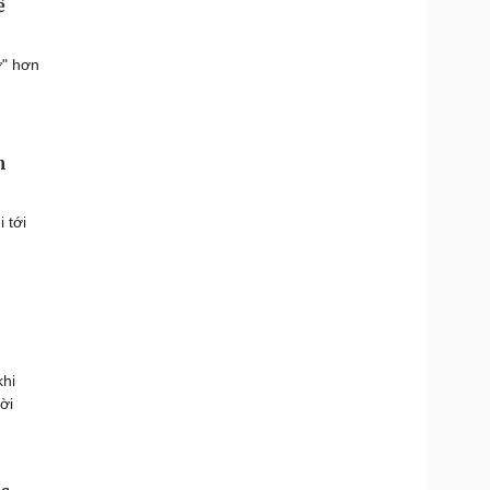
ễ
ở" hơn
n
 tới
khi
ời