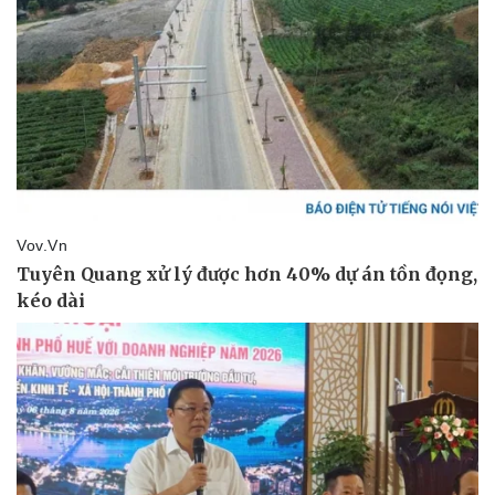
Doanh nghiệp
Công nghệ
Thông tin doanh nghiệp
Sành điệu
Doanh nghiệp 24h
Tin Công nghệ
Doanh nhân
Trải nghiệm
Vì cộng đồng
Chuyển đổi số