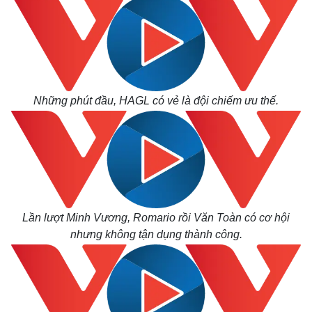
Thế giới
Multimedia
Những phút đầu, HAGL có vẻ là đội chiếm ưu thế.
Quan sát
Video
Cuộc sống đó đây
Ảnh
Hồ sơ
E-Magazine
Infographic
Lần lượt Minh Vương, Romario rồi Văn Toàn có cơ hội
nhưng không tận dụng thành công.