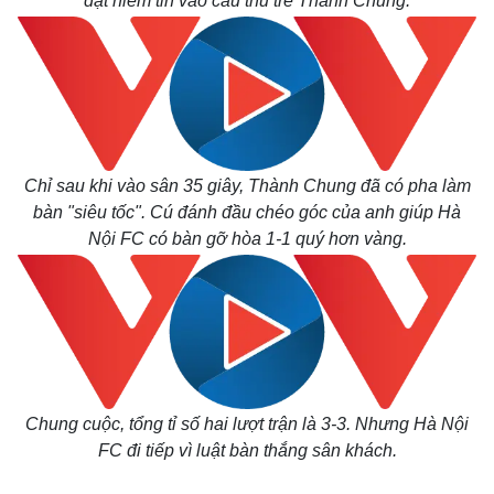
đặt niềm tin vào cầu thủ trẻ Thành Chung.
Kinh tế
Thị trường
Bất động sản
Giá vàng
Khởi nghiệp
Tiêu dùng
Tỷ giá
Chứng khoán
Giá cà phê
Chỉ sau khi vào sân 35 giây, Thành Chung đã có pha làm
bàn "siêu tốc". Cú đánh đầu chéo góc của anh giúp Hà
Nội FC có bàn gỡ hòa 1-1 quý hơn vàng.
Chung cuộc, tổng tỉ số hai lượt trận là 3-3. Nhưng Hà Nội
FC đi tiếp vì luật bàn thắng sân khách.