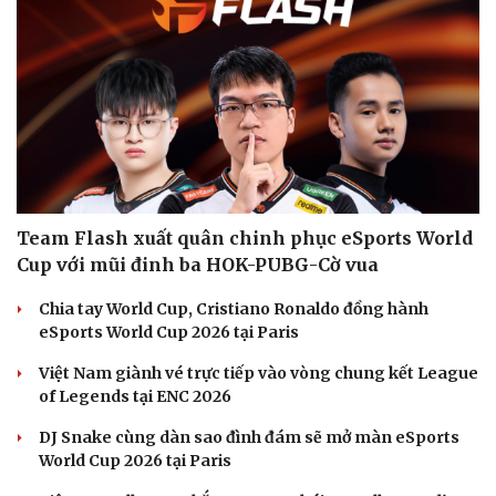
Văn hóa
Giải trí
Sân khấu - Điện ảnh
Nghệ sĩ
Văn học
Thời trang
Âm nhạc
Sao Việt
Di sản
Team Flash xuất quân chinh phục eSports World
Cup với mũi đinh ba HOK-PUBG-Cờ vua
Chia tay World Cup, Cristiano Ronaldo đồng hành
eSports World Cup 2026 tại Paris
Việt Nam giành vé trực tiếp vào vòng chung kết League
of Legends tại ENC 2026
DJ Snake cùng dàn sao đình đám sẽ mở màn eSports
World Cup 2026 tại Paris