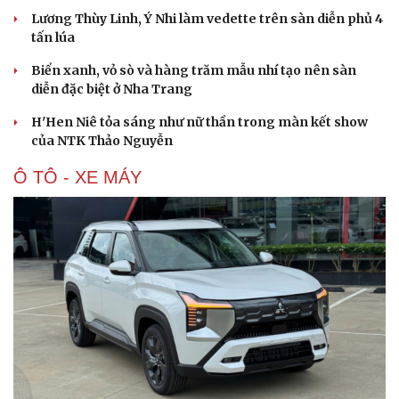
Lương Thùy Linh, Ý Nhi làm vedette trên sàn diễn phủ 4
tấn lúa
Biển xanh, vỏ sò và hàng trăm mẫu nhí tạo nên sàn
diễn đặc biệt ở Nha Trang
H'Hen Niê tỏa sáng như nữ thần trong màn kết show
của NTK Thảo Nguyễn
Ô TÔ - XE MÁY
Du lịch
Podcast
Tư vấn
Câu chuyện thời s
Săn Tour
Đọc truyện đêm kh
check-in
Cửa sổ tình yêu