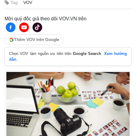
Tag:
VOV
Mời quý độc giả theo dõi VOV.VN trên
Thêm VOV trên Google
Chọn VOV làm nguồn ưu tiên trên
Google Search
.
Xem hướng
dẫn.
Pháp luật
Quân sự - Quốc p
Vụ án
Vũ khí
Tin nóng
Việt Nam
Tư vấn luật
Phân tích