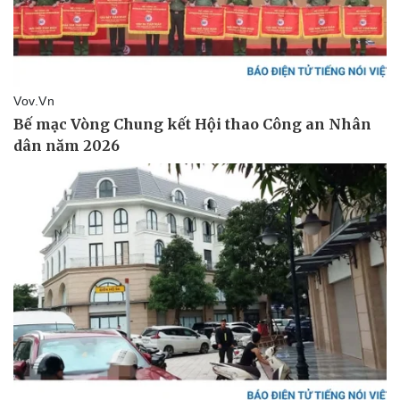
Thể thao
Ô tô - Xe máy
Bóng đá
Ô tô
Lịch thi đấu bóng đá
Xe máy
Thế giới thể thao
Tư vấn
eSports
Hậu trường