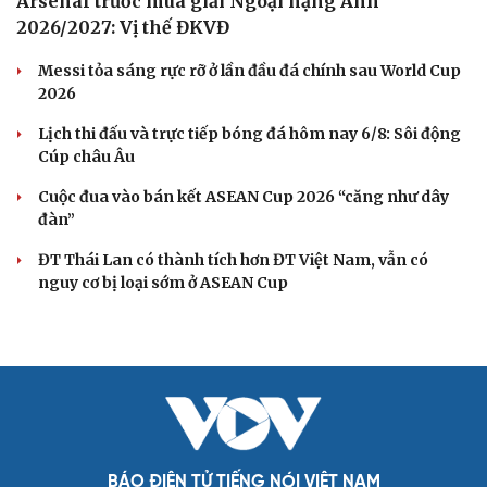
Arsenal trước mùa giải Ngoại hạng Anh
2026/2027: Vị thế ĐKVĐ
Messi tỏa sáng rực rỡ ở lần đầu đá chính sau World Cup
2026
Lịch thi đấu và trực tiếp bóng đá hôm nay 6/8: Sôi động
Cúp châu Âu
Cuộc đua vào bán kết ASEAN Cup 2026 “căng như dây
đàn”
ĐT Thái Lan có thành tích hơn ĐT Việt Nam, vẫn có
nguy cơ bị loại sớm ở ASEAN Cup
BÁO ĐIỆN TỬ TIẾNG NÓI VIỆT NAM