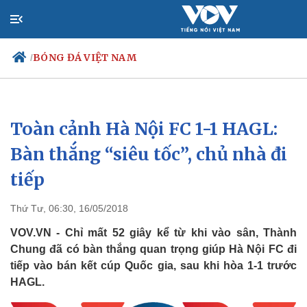
BÓNG ĐÁ VIỆT NAM
/
Toàn cảnh Hà Nội FC 1-1 HAGL:
Chính trị
Xã hội
Đảng
Tin 24h
Bàn thắng “siêu tốc”, chủ nhà đi
Tổ chức nhân sự
Dự báo thời tiết
tiếp
Quốc hội
Giáo dục
Nhận diện sự thật
Dấu ấn VOV
Việc làm
Thứ Tư, 06:30, 16/05/2018
Biển đảo
VOV.VN - Chỉ mất 52 giây kể từ khi vào sân, Thành
Chung đã có bàn thắng quan trọng giúp Hà Nội FC đi
tiếp vào bán kết cúp Quốc gia, sau khi hòa 1-1 trước
HAGL.