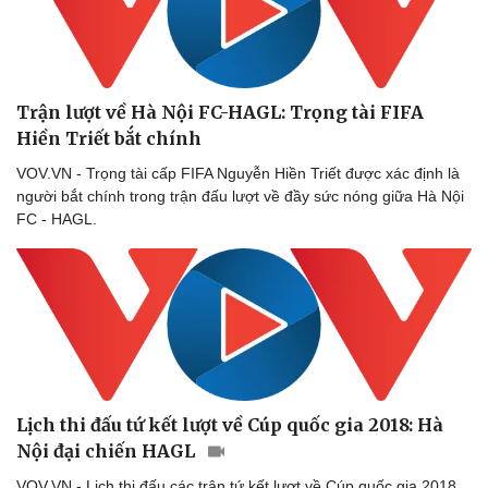
Sức khỏe
Đời sống
Dinh dưỡng - món ngon
Nhà đẹp
Cây thuốc
Blog
Trận lượt về Hà Nội FC-HAGL: Trọng tài FIFA
Sản phụ khoa
Tình yêu - Gia đìn
Hiền Triết bắt chính
Nhi khoa
VOV.VN - Trọng tài cấp FIFA Nguyễn Hiền Triết được xác định là
Nam khoa
người bắt chính trong trận đấu lượt về đầy sức nóng giữa Hà Nội
Làm đẹp - giảm cân
FC - HAGL.
Phòng mạch online
Ăn sạch sống khỏe
Lịch thi đấu tứ kết lượt về Cúp quốc gia 2018: Hà
Nội đại chiến HAGL
VOV.VN - Lịch thi đấu các trận tứ kết lượt về Cúp quốc gia 2018,