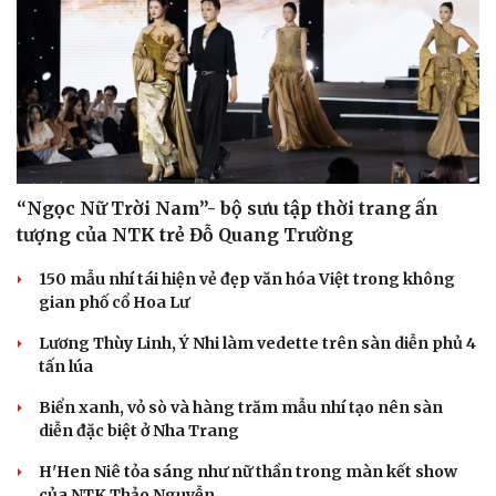
“Ngọc Nữ Trời Nam”- bộ sưu tập thời trang ấn
tượng của NTK trẻ Đỗ Quang Trường
150 mẫu nhí tái hiện vẻ đẹp văn hóa Việt trong không
gian phố cổ Hoa Lư
Lương Thùy Linh, Ý Nhi làm vedette trên sàn diễn phủ 4
tấn lúa
Biển xanh, vỏ sò và hàng trăm mẫu nhí tạo nên sàn
diễn đặc biệt ở Nha Trang
H'Hen Niê tỏa sáng như nữ thần trong màn kết show
của NTK Thảo Nguyễn