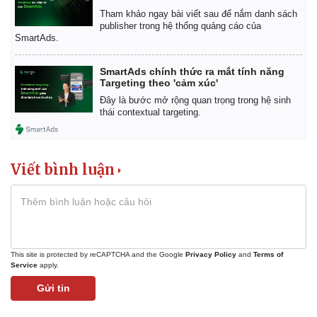
Tham khảo ngay bài viết sau để nắm danh sách
publisher trong hệ thống quảng cáo của
SmartAds.
SmartAds chính thức ra mắt tính năng
Targeting theo 'cảm xúc'
Đây là bước mở rộng quan trọng trong hệ sinh
thái contextual targeting.
Viết bình luận
Thể thao
Ô tô - Xe máy
This site is protected by reCAPTCHA and the Google
Privacy Policy
and
Terms of
Service
apply.
Bóng đá
Ô tô
Lịch thi đấu bóng đá
Xe máy
Gửi tin
Thế giới thể thao
Tư vấn
eSports