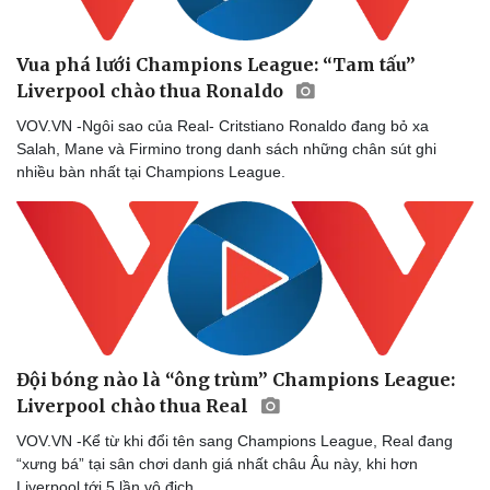
Dinh dưỡng - món ngon
Nhà đẹp
Cây thuốc
Blog
Vua phá lưới Champions League: “Tam tấu”
Sản phụ khoa
Tình yêu - Gia đình
Liverpool chào thua Ronaldo
Nhi khoa
Nam khoa
VOV.VN -Ngôi sao của Real- Critstiano Ronaldo đang bỏ xa
Làm đẹp - giảm cân
Salah, Mane và Firmino trong danh sách những chân sút ghi
Phòng mạch online
nhiều bàn nhất tại Champions League.
Ăn sạch sống khỏe
Đội bóng nào là “ông trùm” Champions League:
Liverpool chào thua Real
VOV.VN -Kể từ khi đổi tên sang Champions League, Real đang
“xưng bá” tại sân chơi danh giá nhất châu Âu này, khi hơn
Liverpool tới 5 lần vô địch.