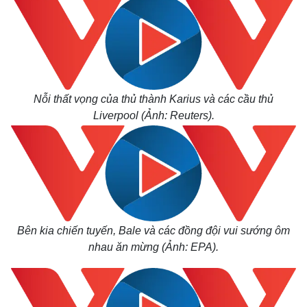
Nỗi thất vọng của
thủ thành Karius và các cầu thủ
Liverpool (Ảnh: Reuters).
Bên kia chiến tuyến, Bale và các đồng đội vui sướng ôm
Pháp luật
Quân sự - Quốc phòng
nhau ăn mừng (Ảnh: EPA).
Vụ án
Vũ khí
Tin nóng
Việt Nam
Tư vấn luật
Phân tích