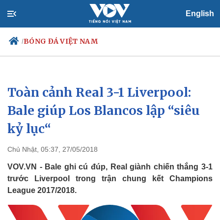
English
BÓNG ĐÁ VIỆT NAM
/
Toàn cảnh Real 3-1 Liverpool:
Chính trị
Xã hội
Đảng
Tin 24h
Bale giúp Los Blancos lập “siêu
Tổ chức nhân sự
Dự báo thời tiết
kỷ lục“
Quốc hội
Giáo dục
Nhận diện sự thật
Dấu ấn VOV
Việc làm
Chủ Nhật, 05:37, 27/05/2018
Biển đảo
VOV.VN - Bale ghi cú đúp, Real giành chiến thắng 3-1
trước Liverpool trong trận chung kết Champions
League 2017/2018.