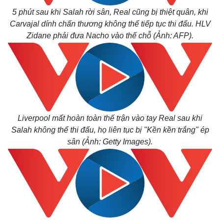
5 phút sau khi Salah rời sân, Real cũng bị thiệt quân, khi
Carvajal dính chấn thương không thể tiếp tục thi đấu. HLV
Zidane phải đưa Nacho vào thế chỗ (Ảnh: AFP).
Liverpool mất hoàn toàn thế trận vào tay Real sau khi
Thế giới
Multimedia
Salah không thể thi đấu, họ liên tục bị "Kền kền trắng" ép
sân (Ảnh: Getty Images).
Quan sát
Video
Cuộc sống đó đây
Ảnh
Hồ sơ
E-Magazine
Infographic