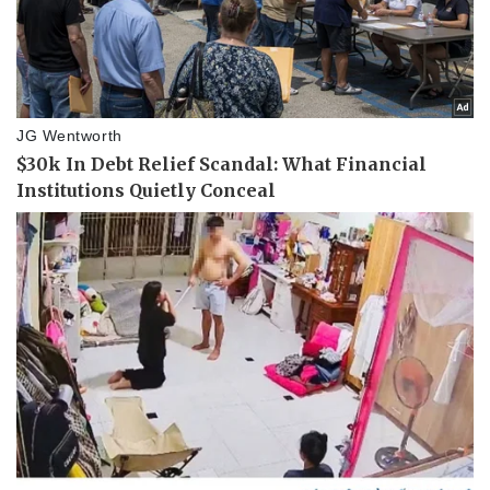
Doanh nghiệp 24h
Tin Công nghệ
Doanh nhân
Trải nghiệm
Vì cộng đồng
Chuyển đổi số