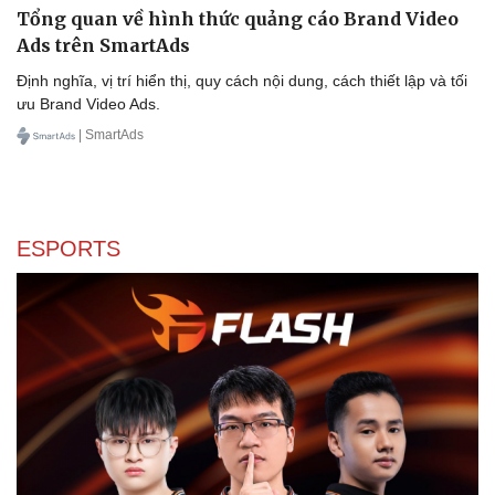
Tổng quan về hình thức quảng cáo Brand Video
Ads trên SmartAds
Định nghĩa, vị trí hiển thị, quy cách nội dung, cách thiết lập và tối
ưu Brand Video Ads.
Văn hóa
Giải trí
| SmartAds
Sân khấu - Điện ảnh
Nghệ sĩ
Văn học
Thời trang
Âm nhạc
Sao Việt
Di sản
ESPORTS