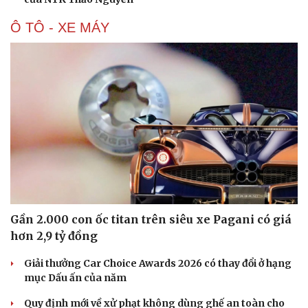
Ô TÔ - XE MÁY
Du lịch
Podcast
Tư vấn
Câu chuyện thời sự
Săn Tour
Đọc truyện đêm khuya
check-in
Cửa sổ tình yêu
Kể chuyện cho bé
Hạt giống tâm hồn
Gần 2.000 con ốc titan trên siêu xe Pagani có giá
hơn 2,9 tỷ đồng
Giải thưởng Car Choice Awards 2026 có thay đổi ở hạng
mục Dấu ấn của năm
Quy định mới về xử phạt không dùng ghế an toàn cho