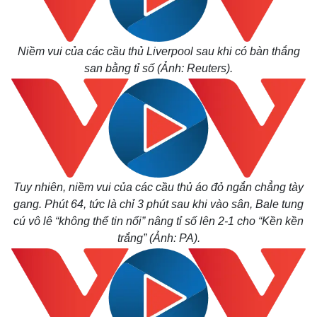
Niềm vui của các cầu thủ Liverpool sau khi có bàn thắng
san bằng tỉ số (Ảnh: Reuters).
Tuy nhiên, niềm vui của các cầu thủ áo đỏ ngắn chẳng tày
gang. Phút 64, tức là chỉ 3 phút sau khi vào sân, Bale tung
Kinh tế
Thị trường
cú vô lê “không thể tin nổi” nâng tỉ số lên 2-1 cho “Kền kền
Bất động sản
Giá vàng
trắng” (Ảnh: PA).
Khởi nghiệp
Tiêu dùng
Tỷ giá
Chứng khoán
Giá cà phê