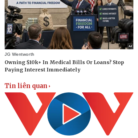
Bóng đá
Ô tô
Lịch thi đấu bóng đá
Xe máy
Thế giới thể thao
Tư vấn
eSports
Hậu trường
Tin liên quan