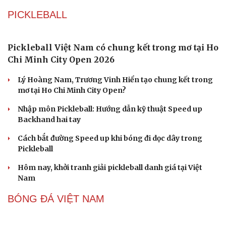
Honda tăng tốc cuộc đua xe điện tại Trung Quốc
với chiến lược phát triển sản phẩm
Mazda MX-5 thế hệ mới sẽ có cả bản thuần điện và động
cơ xăng Skyactiv-Z 2.5L
Ngành ô tô Trung Quốc đối mặt khủng hoảng vì cuộc
chiến giảm giá xe điện
Kawasaki KLE 500 2026 ra mắt giá 211 triệu đồng - Sự
hồi sinh ấn tượng
Gần 2.000 con ốc titan trên siêu xe Pagani có giá hơn
2,9 tỷ đồng