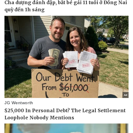
Pháp luật
Quân sự - Quốc phòng
Vụ án
Vũ khí
Tin nóng
Việt Nam
Tư vấn luật
Phân tích