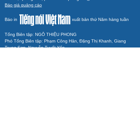
Chuyển nhượng V-League hôm nay 9/8: Cầu thủ dự U20
World Cup gia nhập Bắc Ninh
BÓNG ĐÁ QUỐC TẾ
MU trước mùa giải Ngoại hạng Anh 2026/2027:
Quỷ đỏ khó đua vô địch?
Kết quả ASEAN Cup 2026 hôm nay 8/8: Malaysia thắng
nhẹ, gặp ĐT Việt Nam ở bán kết
Cha của Lionel Messi qua đời ở tuổi 68
Dự đoán kết quả và đội hình ra sân trận Thái Lan vs
Myanmar ASEAN Cup 2026
Lịch thi đấu và trực tiếp ASEAN Cup 2026 hôm nay 8/8