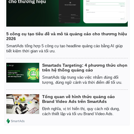
5 công cụ tạo tiêu đề và mô tả quảng cáo cho thương hiệu
2026
SmartAds tổng hợp 5 công cụ tạo headline quảng cáo bằng AI giúp
Thế giới
Multimedia
tiết kiệm thời gian và tối ưu.
Quan sát
Video
Cuộc sống đó đây
Ảnh
Smartads Targeting: 4 phương thức chọn
trên hệ thống quảng cáo
Hồ sơ
E-Magazine
SmartAds tập trung vào việc nhắm đúng đối
Infographic
tượng, đúng ngữ cảnh và thời điểm để tối ưu.
Tổng quan về hình thức quảng cáo
Brand Video Ads trên SmartAds
Định nghĩa, vị trí hiển thị, quy cách nội dung,
cách thiết lập và tối ưu Brand Video Ads.