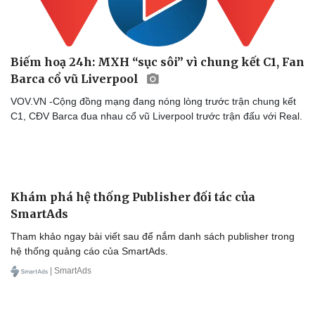
Làm đẹp - giảm cân
Phòng mạch online
Ăn sạch sống khỏe
Biếm hoạ 24h: MXH “sục sôi” vì chung kết C1, Fan
Barca cổ vũ Liverpool
VOV.VN -Cộng đồng mạng đang nóng lòng trước trận chung kết
C1, CĐV Barca đua nhau cổ vũ Liverpool trước trận đấu với Real.