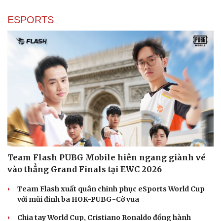
Khám phá hệ thống Publisher đối tác của
SmartAds
Tham khảo ngay bài viết sau để nắm danh sách publisher trong
hệ thống quảng cáo của SmartAds.
| SmartAds
ESPORTS
Văn hóa
Giải trí
Sân khấu - Điện ảnh
Nghệ sĩ
Văn học
Thời trang
Âm nhạc
Sao Việt
Di sản