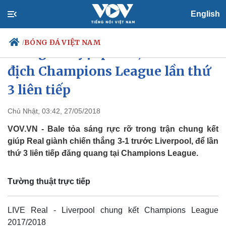
English
BÓNG ĐÁ VIỆT NAM
/
Bale ghi tuyệt phẩm, Real vô
địch Champions League lần thứ
3 liên tiếp
Chính trị
Xã hội
Đảng
Tin 24h
Chủ Nhật, 03:42, 27/05/2018
Tổ chức nhân sự
Dự báo thời tiết
VOV.VN - Bale tỏa sáng rực rỡ trong trận chung kết
Quốc hội
Giáo dục
Nhận diện sự thật
Dấu ấn VOV
giúp Real giành chiến thắng 3-1 trước Liverpool, để lần
Việc làm
thứ 3 liên tiếp đăng quang tại Champions League.
Biển đảo
Tường thuật trực tiếp
LIVE Real - Liverpool chung kết Champions League
2017/2018