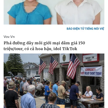
Kinh tế
Thị trường
Bất động sản
Giá vàng
Khởi nghiệp
Tiêu dùng
Tỷ giá
Chứng khoán
Giá cà phê