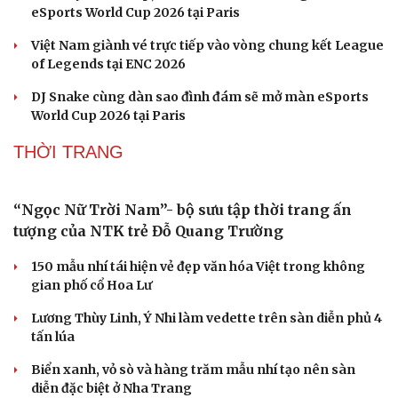
Team Flash PUBG Mobile hiên ngang giành vé
vào thẳng Grand Finals tại EWC 2026
Team Flash xuất quân chinh phục eSports World Cup
với mũi đinh ba HOK-PUBG-Cờ vua
Chia tay World Cup, Cristiano Ronaldo đồng hành
eSports World Cup 2026 tại Paris
Việt Nam giành vé trực tiếp vào vòng chung kết League
of Legends tại ENC 2026
DJ Snake cùng dàn sao đình đám sẽ mở màn eSports
World Cup 2026 tại Paris
THỜI TRANG