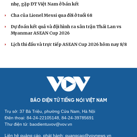
Tin bóng đá 9-8: Xuất hiện điều vô cùng đặc biệt ở
bán kết ASEAN Cup 2026
ĐT Việt Nam là đội chơi đẹp nhất vòng bảng ASEAN Cup
2026
HLV trưởng Malaysia thừa nhận ĐT Việt Nam được đánh
giá cao hơn
Đình Bắc có cơ hội lớn giành danh hiệu vua phá lưới
ASEAN Cup 2026