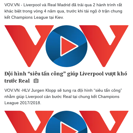
VOV.VN - Liverpool và Real Madrid đã trải qua 2 hành trình rất
khác biệt trong vòng 4 năm qua, trước khi tái ngộ ở trận chung
kết Champions League tại Kiev.
Đội hình “siêu tấn công” giúp Liverpool vượt khó
trước Real
VOV.VN -HLV Jurgen Klopp sẽ tung ra đội hình “siêu tấn công”
nhằm giúp Liverpool cản bước Real tại chung kết Champions
Sức khỏe
Đời sống
League 2017/2018.
Dinh dưỡng - món ngon
Nhà đẹp
Cây thuốc
Blog
Sản phụ khoa
Tình yêu - Gia đình
Nhi khoa
Nam khoa