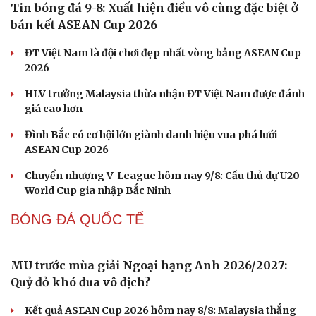
PICKLEBALL
Pickleball Việt Nam có chung kết trong mơ tại Ho
Chi Minh City Open 2026
Lý Hoàng Nam, Trương Vinh Hiển tạo chung kết trong
mơ tại Ho Chi Minh City Open?
Nhập môn Pickleball: Hướng dẫn kỹ thuật Speed up
Backhand hai tay
Cải chính
Cách bắt đường Speed up khi bóng đi dọc dây trong
Pickleball
Hôm nay, khởi tranh giải pickleball danh giá tại Việt
Nam
BÓNG ĐÁ VIỆT NAM