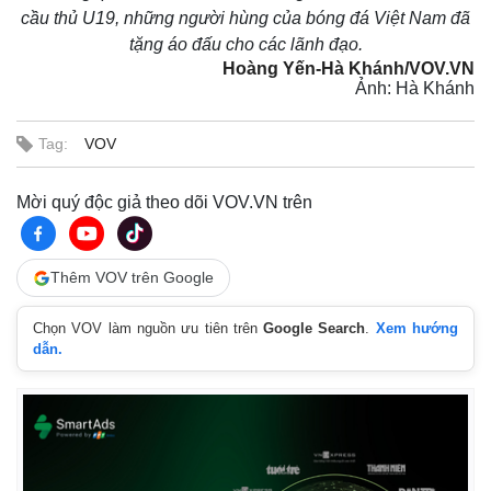
Tỷ giá
cầu thủ U19, những người hùng của bóng đá Việt Nam đã
Chứng khoán
tặng áo đấu cho các lãnh đạo.
Giá cà phê
Hoàng Yến-Hà Khánh/VOV.VN
Ảnh: Hà Khánh
Tag:
VOV
Mời quý độc giả theo dõi VOV.VN trên
Thêm VOV trên Google
Chọn VOV làm nguồn ưu tiên trên
Google Search
.
Xem hướng
dẫn.