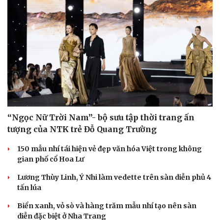
“Ngọc Nữ Trời Nam”- bộ sưu tập thời trang ấn
tượng của NTK trẻ Đỗ Quang Trường
150 mẫu nhí tái hiện vẻ đẹp văn hóa Việt trong không
gian phố cổ Hoa Lư
Lương Thùy Linh, Ý Nhi làm vedette trên sàn diễn phủ 4
tấn lúa
Biển xanh, vỏ sò và hàng trăm mẫu nhí tạo nên sàn
diễn đặc biệt ở Nha Trang