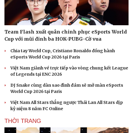
Team Flash xuất quân chinh phục eSports World
Cup với mũi đinh ba HOK-PUBG-Cờ vua
Chia tay World Cup, Cristiano Ronaldo đồng hành
eSports World Cup 2026 tại Paris
Văn hóa
Giải trí
Sân khấu - Điện ảnh
Nghệ sĩ
Việt Nam giành vé trực tiếp vào vòng chung kết League
Văn học
Thời trang
of Legends tại ENC 2026
Âm nhạc
Sao Việt
Di sản
DJ Snake cùng dàn sao đình đám sẽ mở màn eSports
World Cup 2026 tại Paris
Việt Nam All Stars thắng ngược Thái Lan All Stars dịp
kỷ niệm 8 năm FC Online
THỜI TRANG