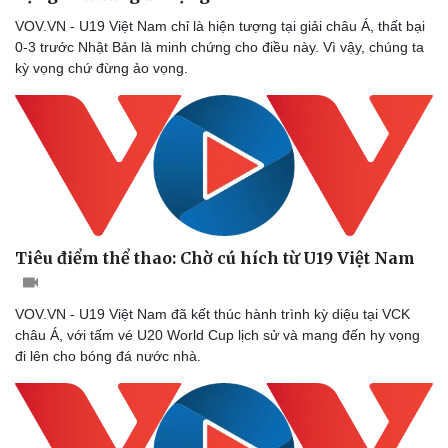
VOV.VN - U19 Việt Nam chỉ là hiện tượng tại giải châu Á, thất bại
0-3 trước Nhật Bản là minh chứng cho điều này. Vì vậy, chúng ta
kỳ vọng chứ đừng ảo vọng.
Tiêu điểm thể thao: Chờ cú hích từ U19 Việt Nam
Sức khỏe
Đời sống
Dinh dưỡng - món ngon
Nhà đẹp
Cây thuốc
Blog
VOV.VN - U19 Việt Nam đã kết thúc hành trình kỳ diệu tại VCK
Sản phụ khoa
Tình yêu - Gia đình
châu Á, với tấm vé U20 World Cup lịch sử và mang đến hy vọng
Nhi khoa
đi lên cho bóng đá nước nhà.
Nam khoa
Làm đẹp - giảm cân
Phòng mạch online
Ăn sạch sống khỏe