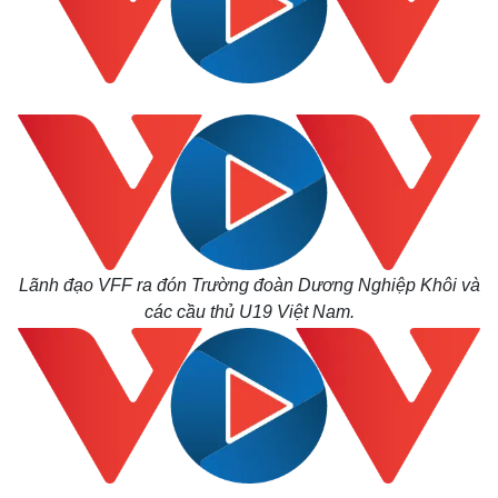
Thế giới
Multimedia
Quan sát
Video
Cuộc sống đó đây
Ảnh
Hồ sơ
E-Magazine
Infographic
Lãnh đạo VFF ra đón Trường đoàn Dương Nghiệp Khôi và
các cầu thủ U19 Việt Nam.