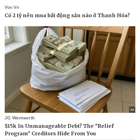
Thể thao
Ô tô - Xe máy
Bóng đá
Ô tô
Lịch thi đấu bóng đá
Xe máy
Thế giới thể thao
Tư vấn
eSports
Hậu trường