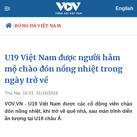
English
BÓNG ĐÁ VIỆT NAM
/
U19 Việt Nam được người hâm
Chính trị
Xã hội
Đảng
Tin 24h
mộ chào đón nồng nhiệt trong
Tổ chức nhân sự
Dự báo thời tiết
ngày trở về
Quốc hội
Giáo dục
Nhận diện sự thật
Dấu ấn VOV
Việc làm
Thứ Hai, 16:01, 31/10/2016
Biển đảo
VOV.VN - U19 Việt Nam được các cổ động viên chào
đón nồng nhiệt, khi trở về quê nhà, sau màn trình diễn
ấn tượng tại U19 châu Á.