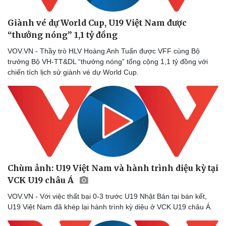
Doanh nghiệp 24h
Tin Công nghệ
Doanh nhân
Trải nghiệm
Giành vé dự World Cup, U19 Việt Nam được
Vì cộng đồng
Chuyển đổi số
“thưởng nóng” 1,1 tỷ đồng
VOV.VN - Thầy trò HLV Hoàng Anh Tuấn được VFF cùng Bộ
trưởng Bộ VH-TT&DL “thưởng nóng” tổng cộng 1,1 tỷ đồng với
chiến tích lịch sử giành vé dự World Cup.
Chùm ảnh: U19 Việt Nam và hành trình diệu kỳ tại
VCK U19 châu Á
VOV.VN - Với việc thất bại 0-3 trước U19 Nhật Bản tại bán kết,
U19 Việt Nam đã khép lại hành trình kỳ diệu ở VCK U19 châu Á.