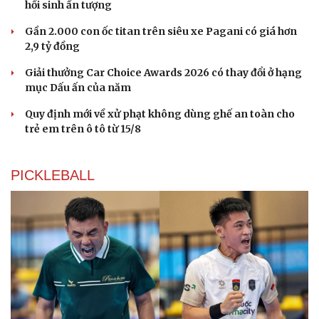
hồi sinh ấn tượng
Gần 2.000 con ốc titan trên siêu xe Pagani có giá hơn
Du lịch
Podcast
2,9 tỷ đồng
Tư vấn
Câu chuyện thời sự
Săn Tour
Đọc truyện đêm khuya
Giải thưởng Car Choice Awards 2026 có thay đổi ở hạng
check-in
Cửa sổ tình yêu
mục Dấu ấn của năm
Kể chuyện cho bé
Hạt giống tâm hồn
Quy định mới về xử phạt không dùng ghế an toàn cho
trẻ em trên ô tô từ 15/8
PICKLEBALL