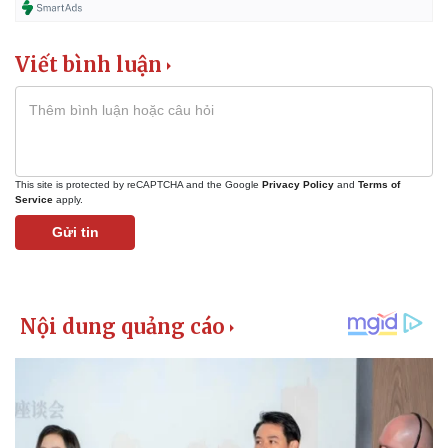
Viết bình luận
This site is protected by reCAPTCHA and the Google
Privacy Policy
and
Terms of
Service
apply.
Gửi tin
Pháp luật
Quân sự - Quốc phòng
Vụ án
Vũ khí
Tin nóng
Việt Nam
Tư vấn luật
Phân tích