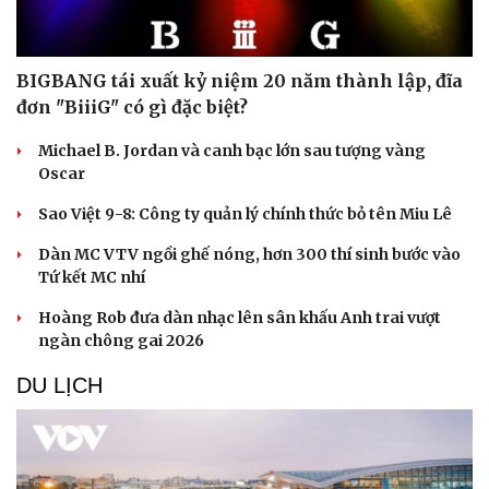
BIGBANG tái xuất kỷ niệm 20 năm thành lập, đĩa
đơn "BiiiG" có gì đặc biệt?
Michael B. Jordan và canh bạc lớn sau tượng vàng
Oscar
Sao Việt 9-8: Công ty quản lý chính thức bỏ tên Miu Lê
Dàn MC VTV ngồi ghế nóng, hơn 300 thí sinh bước vào
Tứ kết MC nhí
Hoàng Rob đưa dàn nhạc lên sân khấu Anh trai vượt
ngàn chông gai 2026
DU LỊCH