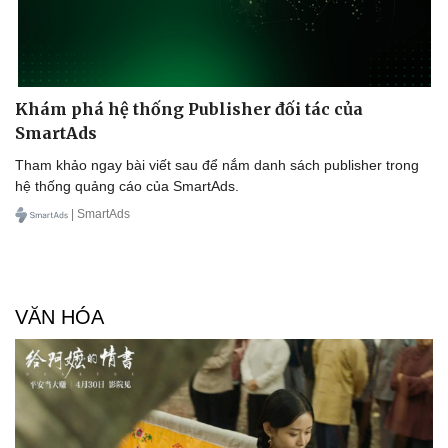
Doanh nghiệp 24h
Tin Công nghệ
Doanh nhân
Trải nghiệm
Vì cộng đồng
Chuyển đổi số
Khám phá hệ thống Publisher đối tác của
SmartAds
Tham khảo ngay bài viết sau để nắm danh sách publisher trong
hệ thống quảng cáo của SmartAds.
| SmartAds
VĂN HÓA