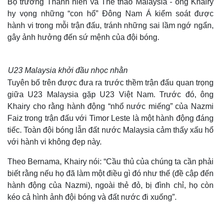
Bộ trưởng Thanh niên và Thể thao Malaysia - ông Khairy
hy vọng những “con hổ” Đông Nam Á kiểm soát được
hành vi trong mỗi trận đấu, tránh những sai lầm ngớ ngẩn,
gây ảnh hưởng đến sứ mệnh của đội bóng.
U23 Malaysia khởi đầu nhọc nhằn
Tuyên bố trên được đưa ra trước thềm trận đấu quan trọng
giữa U23 Malaysia gặp U23 Việt Nam. Trước đó, ông
Khairy cho rằng hành động “nhổ nước miếng” của Nazmi
Faiz trong trận đấu với Timor Leste là một hành động đáng
tiếc. Toàn đội bóng lẫn đất nước Malaysia cảm thấy xấu hổ
với hành vi không đẹp này.
Theo Bernama, Khairy nói:
“Cầu thủ của chúng ta cần phải
biết rằng nếu họ đã làm một điều gì đó như thế (đề cập đến
hành động của Nazmi), ngoài thẻ đỏ, bị đình chỉ, họ còn
kéo cả hình ảnh đội bóng và đất nước đi xuống”.