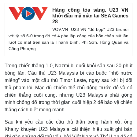
Hàng công tỏa sáng, U23 VN
khởi đầu mỹ mãn tại SEA Games
28
VOV.VN -U23 VN "đè bẹp" U23 Brunei
với tỷ số 6-0 trong đó có 4 pha lập công của bốn chân sút lần
lượt có mặt trên sân là Thanh Bình, Phi Sơn, Hồng Quân và
Công Phượng.
Trong chiến thắng 1-0, Nazmi bị đuổi khỏi sân sau 30 phút
bóng lăn. Cầu thủ U23 Malaysia bị cáo buộc “nhổ nước
miếng” vào một cầu thủ Timor Leste, ngay sau khi bị đối
thủ phạm lỗi. Mặc dù chiếm thể chủ động trước đó và có
chiến thắng cuối cùng, nhưng U23 Malaysia phải gồng
mình chống đỡ trong thời gian cuối hiệp 2 để bảo vệ chiến
thắng cách biệt mong manh.
Sau khi yêu cầu các cầu thủ thận trọng hành xử, ông
Khairy khuyên U23 Malaysia cải thiện hiệu suất ghi bàn
khi gặp những đối thủ yếu, bởi Việt Nam và Thái Lan đã có