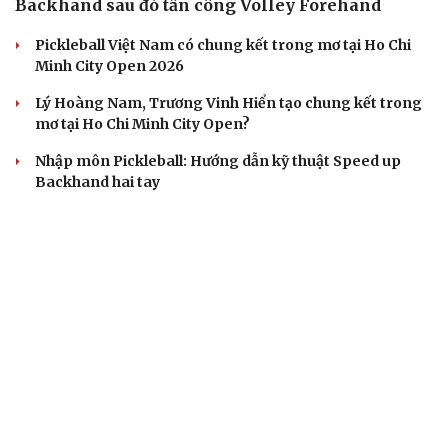
Backhand sau đó tấn công Volley Forehand
Pickleball Việt Nam có chung kết trong mơ tại Ho Chi
Minh City Open 2026
Lý Hoàng Nam, Trương Vinh Hiển tạo chung kết trong
mơ tại Ho Chi Minh City Open?
Nhập môn Pickleball: Hướng dẫn kỹ thuật Speed up
Backhand hai tay
Cách bắt đường Speed up khi bóng đi dọc dây trong
Pickleball
BÓNG ĐÁ VIỆT NAM