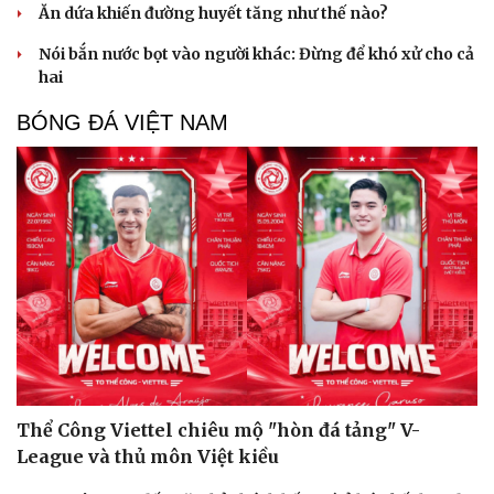
Sức khỏe
Đời sống
Ăn dứa khiến đường huyết tăng như thế nào?
Dinh dưỡng - món ngon
Nhà đẹp
Cây thuốc
Blog
Nói bắn nước bọt vào người khác: Đừng để khó xử cho cả
Sản phụ khoa
Tình yêu - Gia đình
hai
Nhi khoa
BÓNG ĐÁ VIỆT NAM
Nam khoa
Làm đẹp - giảm cân
Phòng mạch online
Ăn sạch sống khỏe
Thể Công Viettel chiêu mộ "hòn đá tảng" V-
League và thủ môn Việt kiều