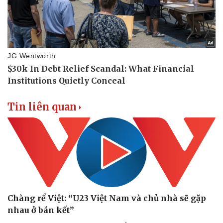
Tin liên quan
Thể thao
Ô tô - Xe máy
Bóng đá
Ô tô
Chàng rể Việt: “U23 Việt Nam và chủ nhà sẽ gặp
Lịch thi đấu bóng đá
Xe máy
nhau ở bán kết”
Thế giới thể thao
Tư vấn