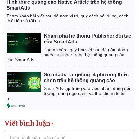
Hình thức quảng cáo Native Article trên hệ thống
SmartAds
Tham khảo bài viết sau để nắm vị trí, quy cách nội dung, cách
thiết lập và tối ưu.
Khám phá hệ thống Publisher đối tác
của SmartAds
Tham khảo ngay bài viết sau để nắm danh
sách publisher trong hệ thống quảng cáo
của SmartAds.
Smartads Targeting: 4 phương thức
chọn trên hệ thống quảng cáo
SmartAds tập trung vào việc nhắm đúng đối
Kinh tế
Thị trường
tượng, đúng ngữ cảnh và thời điểm để tối
ưu.
Bất động sản
Giá vàng
Khởi nghiệp
Tiêu dùng
Tỷ giá
Chứng khoán
Viết bình luận
Giá cà phê