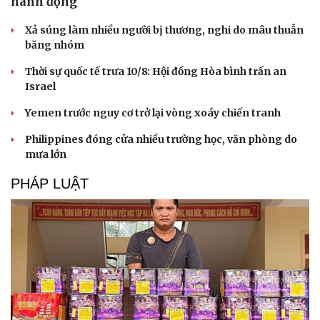
hành động
Xả súng làm nhiều người bị thương, nghi do mâu thuẫn
băng nhóm
Thời sự quốc tế trưa 10/8: Hội đồng Hòa bình trấn an
Israel
Du lịch
Podcast
Yemen trước nguy cơ trở lại vòng xoáy chiến tranh
Tư vấn
Câu chuyện thời sự
Philippines đóng cửa nhiều trường học, văn phòng do
Săn Tour
Đọc truyện đêm khuya
mưa lớn
check-in
Cửa sổ tình yêu
Kể chuyện cho bé
PHÁP LUẬT
Hạt giống tâm hồn