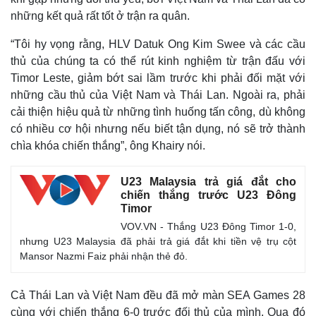
những kết quả rất tốt ở trận ra quân.
“Tôi hy vọng rằng, HLV Datuk Ong Kim Swee và các cầu
thủ của chúng ta có thể rút kinh nghiệm từ trận đấu với
Timor Leste, giảm bớt sai lầm trước khi phải đối mặt với
những cầu thủ của Việt Nam và Thái Lan. Ngoài ra, phải
cải thiện hiệu quả từ những tình huống tấn công, dù không
có nhiều cơ hội nhưng nếu biết tận dụng, nó sẽ trở thành
chìa khóa chiến thắng”, ông Khairy nói.
U23 Malaysia trả giá đắt cho
Thế giới
Multimedia
chiến thắng trước U23 Đông
Quan sát
Video
Timor
Cuộc sống đó đây
Ảnh
VOV.VN - Thắng U23 Đông Timor 1-0,
Hồ sơ
E-Magazine
nhưng U23 Malaysia đã phải trả giá đắt khi tiền vệ trụ cột
Infographic
Mansor Nazmi Faiz phải nhận thẻ đỏ.
Cả Thái Lan và Việt Nam đều đã mở màn SEA Games 28
cùng với chiến thắng 6-0 trước đối thủ của mình. Qua đó