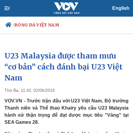
English
BÓNG ĐÁ VIỆT NAM
/
U23 Malaysia được tham mưu
Chính trị
Xã hội
Đảng
Tin 24h
“cơ bản” cách đánh bại U23 Việt
Tổ chức nhân sự
Dự báo thời tiết
Nam
Quốc hội
Giáo dục
Nhận diện sự thật
Dấu ấn VOV
Việc làm
Thứ Ba, 11:42, 02/06/2015
Biển đảo
VOV.VN - Trước trận đấu với U23 Việt Nam, Bộ trưởng
Thanh niên và Thể thao Khairy yêu cầu U23 Malaysia
hành xử thận trọng để đạt được mục tiêu "Vàng" tại
SEA Games 28.