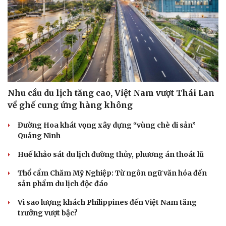
Văn hóa
Giải trí
Sân khấu - Điện ảnh
Nghệ sĩ
Văn học
Thời trang
Nhu cầu du lịch tăng cao, Việt Nam vượt Thái Lan
Âm nhạc
Sao Việt
về ghế cung ứng hàng không
Di sản
Đường Hoa khát vọng xây dựng “vùng chè di sản”
Quảng Ninh
Huế khảo sát du lịch đường thủy, phương án thoát lũ
Thổ cẩm Chăm Mỹ Nghiệp: Từ ngôn ngữ văn hóa đến
sản phẩm du lịch độc đáo
Vì sao lượng khách Philippines đến Việt Nam tăng
trưởng vượt bậc?