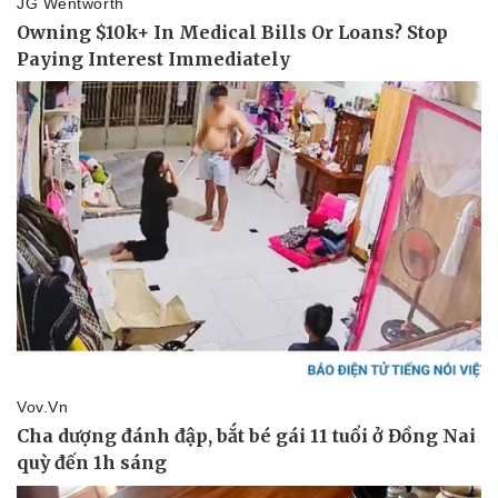
Pháp luật
Quân sự - Quốc phòng
Vụ án
Vũ khí
Tin nóng
Việt Nam
Tư vấn luật
Phân tích