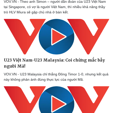
eSports
VOV.VN - Theo anh Simon – người dẫn đoàn của U23 Việt Nam
Hậu trường
tại Singapore, có vợ là người Việt Nam, thì nhiều khả năng thầy
trò HLV Miura sẽ gặp chủ nhà ở bán kết.
U23 Việt Nam-U23 Malaysia: Coi chừng mắc bẫy
người Mã!
VOV.VN - U23 Malaysia chỉ thắng Đông Timor 1-0, nhưng kết quả
này không phản ánh đúng thực lực của người Mã.