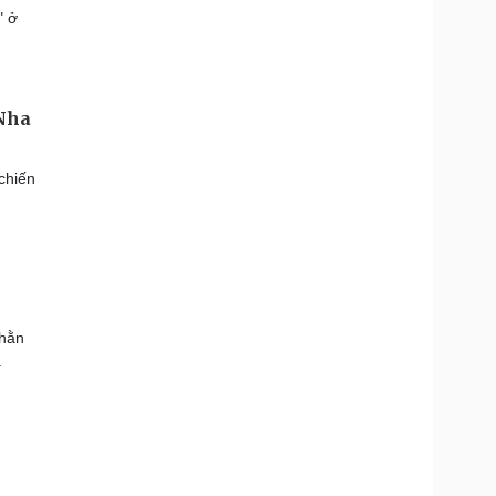
" ở
 Nha
chiến
nhằn
.