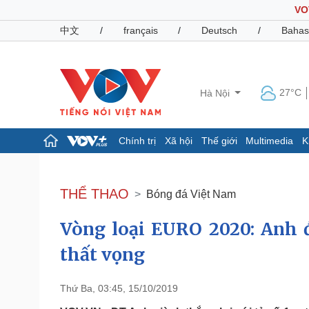
VO
中文
/
français
/
Deutsch
/
Bahas
27°C
Hà Nội
Chính trị
Xã hội
Thế giới
Multimedia
K
Chính trị
Xã hội
Đảng
Tin 24h
THỂ THAO
Bóng đá Việt Nam
Tổ chức nhân sự
Dự báo thời tiết
Quốc hội
Giáo dục
Vòng loại EURO 2020: Anh 
Nhận diện sự thật
Dấu ấn VOV
Việc làm
thất vọng
Biển đảo
Pháp luật
Quân sự - Quốc phòng
Thứ Ba, 03:45, 15/10/2019
Vụ án
Vũ khí