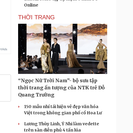
Online
THỜI TRANG
.
“Ngọc Nữ Trời Nam”- bộ sưu tập
thời trang ấn tượng của NTK trẻ Đỗ
Quang Trường
150 mẫu nhí tái hiện vẻ đẹp văn hóa
Việt trong không gian phố cổ Hoa Lư
Lương Thùy Linh, Ý Nhi làm vedette
trên sàn diễn phủ 4 tấn lúa