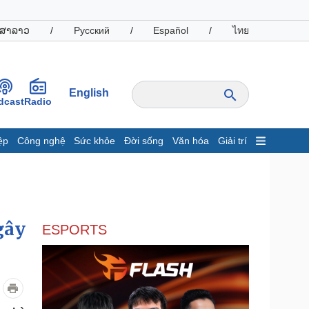
ສາລາວ
/
Русский
/
Español
/
ไทย
English
dcast
Radio
ệp
Công nghệ
Sức khỏe
Đời sống
Văn hóa
Giải trí
inh tế
Thị trường
ất động sản
Giá vàng
hởi nghiệp
Tiêu dùng
Tỷ giá
gây
ESPORTS
Chứng khoán
Giá cà phê
oanh nghiệp
Công nghệ
hông tin doanh nghiệp
Sành điệu