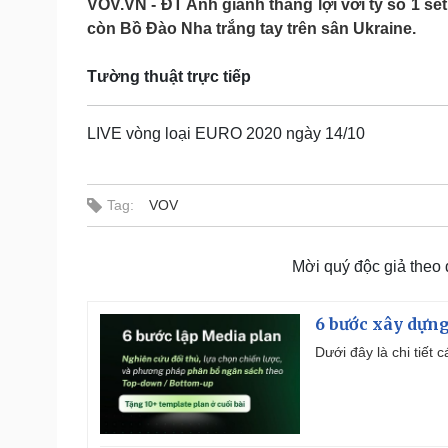
VOV.VN - ĐT Anh giành thắng lợi với tỷ số 1 set
Tin nóng
Việt Nam
còn Bồ Đào Nha trắng tay trên sân Ukraine.
Tư vấn luật
Phân tích
Tường thuật trực tiếp
Sức khỏe
Đời sống
LIVE vòng loại EURO 2020 ngày 14/10
Dinh dưỡng - món ngon
Nhà đẹp
Cây thuốc
Blog
Sản phụ khoa
Tình yêu - Gia đình
Nhi khoa
Tag:
VOV
Nam khoa
Làm đẹp - giảm cân
Phòng mạch online
Mời quý độc giả theo
Ăn sạch sống khỏe
Cải chính
6 bước xây dựng
Dưới đây là chi tiết