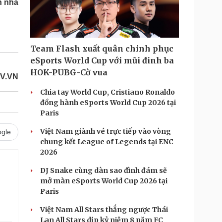
n nhà
Doanh nghiệp 24h
Tin Công nghệ
Doanh nhân
Trải nghiệm
ì cộng đồng
Chuyển đổi số
Team Flash xuất quân chinh phục
u lịch
Podcast
eSports World Cup với mũi đinh ba
Tư vấn
Câu chuyện thời sự
HOK-PUBG-Cờ vua
OV.VN
Săn Tour
Đọc truyện đêm khuya
heck-in
Cửa sổ tình yêu
Chia tay World Cup, Cristiano Ronaldo
Kể chuyện cho bé
đồng hành eSports World Cup 2026 tại
Hạt giống tâm hồn
Paris
Việt Nam giành vé trực tiếp vào vòng
gle
chung kết League of Legends tại ENC
2026
DJ Snake cùng dàn sao đình đám sẽ
mở màn eSports World Cup 2026 tại
Paris
Việt Nam All Stars thắng ngược Thái
Lan All Stars dịp kỷ niệm 8 năm FC