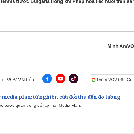
 tennis trước Bulgaria trong khi Pháp hòa tiếc nuối trên sâ
Lịch thi đấu bóng đá
Xe máy
Thế giới thể thao
Tư vấn
eSports
V
Hậu trường
Văn hóa
Giải trí
D
Sân khấu - Điện ảnh
Nghệ sĩ
Minh An/V
Văn học
Thời trang
Âm nhạc
Sao Việt
c
Di sản
 dõi VOV.VN trên
Thêm VOV trên Goo
 media plan: từ nghiên cứu đối thủ đến đo lường
 các bước quan trọng để lập một Media Plan.