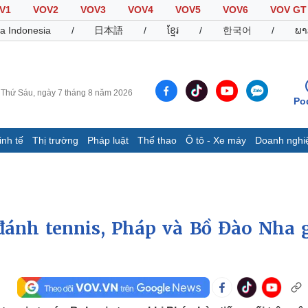
V1
VOV2
VOV3
VOV4
VOV5
VOV6
VOV GT
a Indonesia
/
日本語
/
ខ្មែរ
/
한국어
/
ພາ
Thứ Sáu, ngày 7 tháng 8 năm 2026
Po
inh tế
Thị trường
Pháp luật
Thể thao
Ô tô - Xe máy
Doanh nghi
Thế giới
Multimedia
K
Quan sát
Video
B
Cuộc sống đó đây
Ảnh
K
Hồ sơ
E-Magazine
đánh tennis, Pháp và Bồ Đào Nha 
Infographic
Thể thao
Ô tô - Xe máy
D
Bóng đá
Ô tô
T