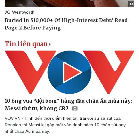
Tin liên quan
Thể thao
Ô tô - Xe máy
10 ông vua “dội bom” hàng đầu châu Âu mùa này:
Bóng đá
Ô tô
Messi thứ tư, không CR7
Lịch thi đấu bóng đá
Xe máy
Thế giới thể thao
Tư vấn
VOV.VN - Tính đến thời điểm hiện tại, trái với sự sa sút của
eSports
Ronaldo thì Messi lại góp mặt vào danh sách 10 chân sút hay
Hậu trường
nhất châu Âu mùa này.