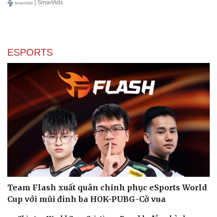
| SmartAds
ESPORTS
Sức khỏe
Đời sống
Dinh dưỡng - món ngon
Nhà đẹp
Cây thuốc
Blog
Sản phụ khoa
Tình yêu - Gia đình
Nhi khoa
Nam khoa
Làm đẹp - giảm cân
Phòng mạch online
Ăn sạch sống khỏe
Team Flash xuất quân chinh phục eSports World
Cup với mũi đinh ba HOK-PUBG-Cờ vua