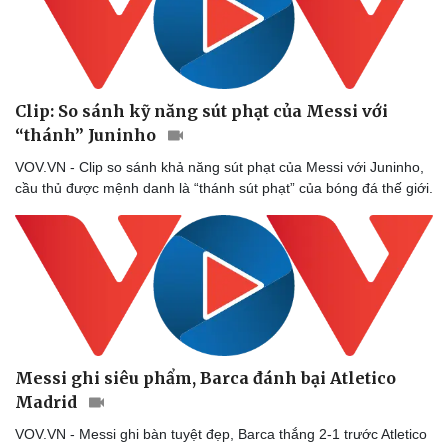
Doanh nghiệp
Công nghệ
Thông tin doanh nghiệp
Sành điệu
Doanh nghiệp 24h
Tin Công nghệ
Doanh nhân
Trải nghiệm
Vì cộng đồng
Chuyển đổi số
Clip: So sánh kỹ năng sút phạt của Messi với
“thánh” Juninho
VOV.VN - Clip so sánh khả năng sút phạt của Messi với Juninho,
cầu thủ được mệnh danh là “thánh sút phạt” của bóng đá thế giới.
Messi ghi siêu phẩm, Barca đánh bại Atletico
Madrid
VOV.VN - Messi ghi bàn tuyệt đẹp, Barca thắng 2-1 trước Atletico