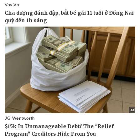
Kinh tế
Thị trường
Bất động sản
Giá vàng
Khởi nghiệp
Tiêu dùng
Tỷ giá
Chứng khoán
Giá cà phê