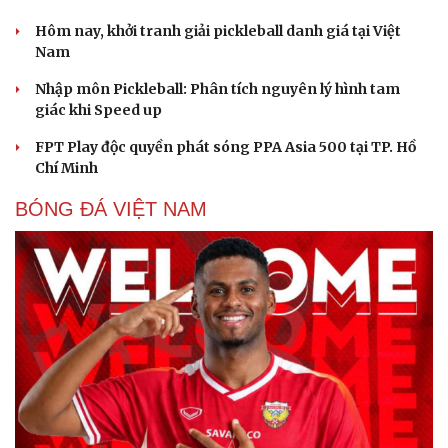
Hôm nay, khởi tranh giải pickleball danh giá tại Việt
Du lịch
Podcast
Nam
Tư vấn
Câu chuyện thời sự
Nhập môn Pickleball: Phân tích nguyên lý hình tam
Săn Tour
Đọc truyện đêm khuya
giác khi Speed up
check-in
Cửa sổ tình yêu
Kể chuyện cho bé
FPT Play độc quyền phát sóng PPA Asia 500 tại TP. Hồ
Hạt giống tâm hồn
Chí Minh
BÓNG ĐÁ VIỆT NAM