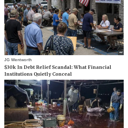
Pháp luật
Quân sự - Quốc phòng
Vụ án
Vũ khí
Tin nóng
Việt Nam
Tư vấn luật
Phân tích