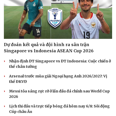
Dự đoán kết quả và đội hình ra sân trận
Singapore vs Indonesia ASEAN Cup 2026
Cải chính
Nhận định ĐT Singapore vs ĐT Indonesia: Cuộc chiến ở
thế chân tường
Arsenal trước mùa giải Ngoại hạng Anh 2026/2027: Vị
thế ĐKVĐ
Messi tỏa sáng rực rỡ ở lần đầu đá chính sau World Cup
2026
Lịch thi đấu và trực tiếp bóng đá hôm nay 6/8: Sôi động
Cúp châu Âu