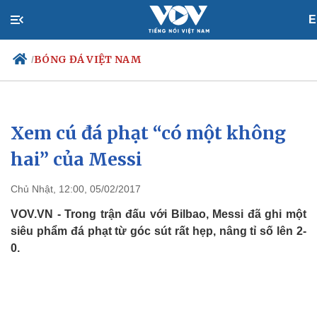
E
BÓNG ĐÁ VIỆT NAM
/
Xem cú đá phạt “có một không
Chính trị
Xã hội
Đảng
Tin 24h
hai” của Messi
Tổ chức nhân sự
Dự báo thời tiết
Quốc hội
Giáo dục
Chủ Nhật, 12:00, 05/02/2017
Nhận diện sự thật
Dấu ấn VOV
Việc làm
VOV.VN - Trong trận đấu với Bilbao, Messi đã ghi một
Biển đảo
siêu phẩm đá phạt từ góc sút rất hẹp, nâng tỉ số lên 2-
0.