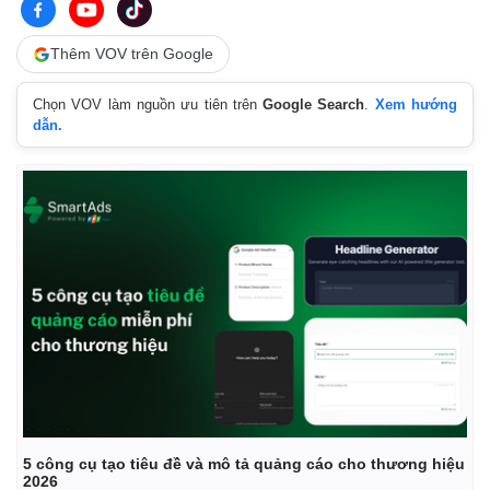
Thêm VOV trên Google
Chọn VOV làm nguồn ưu tiên trên
Google Search
.
Xem hướng
dẫn.
Thế giới
Multimedia
Quan sát
Video
Cuộc sống đó đây
Ảnh
5 công cụ tạo tiêu đề và mô tả quảng cáo cho thương hiệu
Hồ sơ
E-Magazine
2026