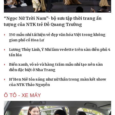
“Ngọc Nữ Trời Nam”- bộ sưu tập thời trang ấn
tượng của NTK trẻ Đỗ Quang Trường
150 mẫu nhí tái hiện vẻ đẹp văn hóa Việt trong không
gian phố cổ Hoa Lư
Lương Thùy Linh, Ý Nhi làm vedette trên sàn diễn phủ 4
tấn lúa
Biển xanh, vỏ sò và hàng trăm mẫu nhí tạo nên sàn
diễn đặc biệt ở Nha Trang
H'Hen Niê tỏa sáng như nữ thần trong màn kết show
của NTK Thảo Nguyễn
Văn hóa
Giải trí
Ô TÔ - XE MÁY
Sân khấu - Điện ảnh
Nghệ sĩ
Văn học
Thời trang
Âm nhạc
Sao Việt