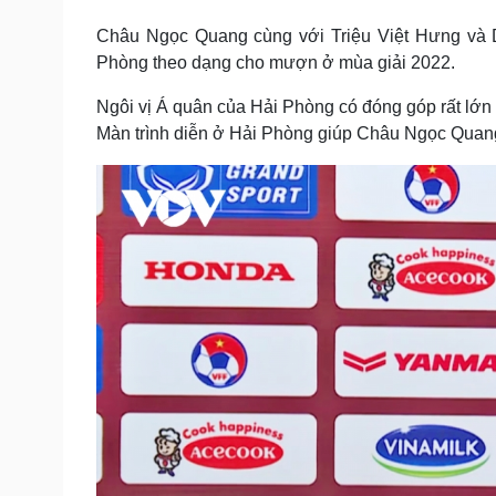
Tin nóng
Việt Nam
Châu Ngọc Quang cùng với Triệu Việt Hưng và 
Tư vấn luật
Phân tích
Phòng theo dạng cho mượn ở mùa giải 2022.
Ngôi vị Á quân của Hải Phòng có đóng góp rất lớn 
Sức khỏe
Đời sống
Màn trình diễn ở Hải Phòng giúp Châu Ngọc Quan
Dinh dưỡng - món ngon
Nhà đẹp
Cây thuốc
Blog
Sản phụ khoa
Tình yêu - Gia đình
Nhi khoa
Nam khoa
Làm đẹp - giảm cân
Phòng mạch online
Ăn sạch sống khỏe
Cải chính