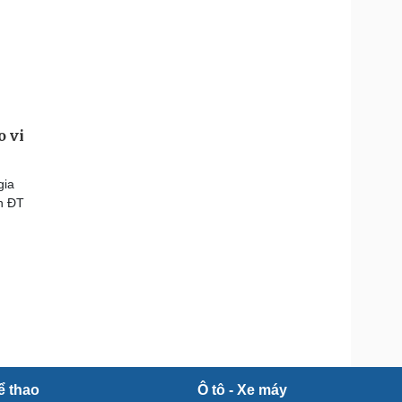
o vi
gia
h ĐT
ể thao
Ô tô - Xe máy