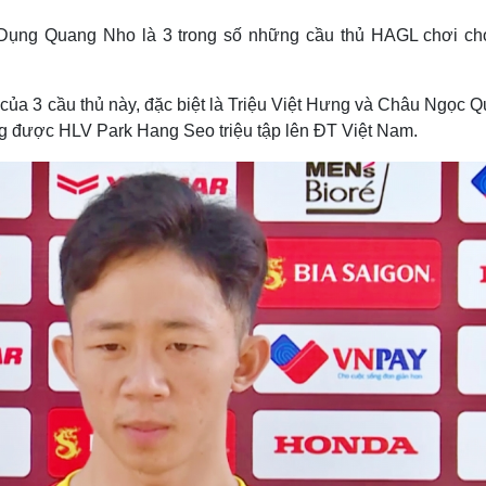
Lịch thi đấu bóng đá
Xe máy
Dụng Quang Nho là 3 trong số những cầu thủ HAGL chơi ch
Thế giới thể thao
Tư vấn
eSports
V
Hậu trường
của 3 cầu thủ này, đặc biệt là Triệu Việt Hưng và Châu Ngọc 
Văn hóa
Giải trí
D
g được HLV Park Hang Seo triệu tập lên ĐT Việt Nam.
Sân khấu - Điện ảnh
Nghệ sĩ
Văn học
Thời trang
Âm nhạc
Sao Việt
c
Di sản