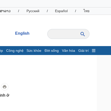
ສາລາວ
/
Русский
/
Español
/
ไทย
English
ệp
Công nghệ
Sức khỏe
Đời sống
Văn hóa
Giải trí
inh tế
Thị trường
ất động sản
Giá vàng
hởi nghiệp
Tiêu dùng
Tỷ giá
Chứng khoán
Giá cà phê
ình ở
oanh nghiệp
Công nghệ
hông tin doanh nghiệp
Sành điệu