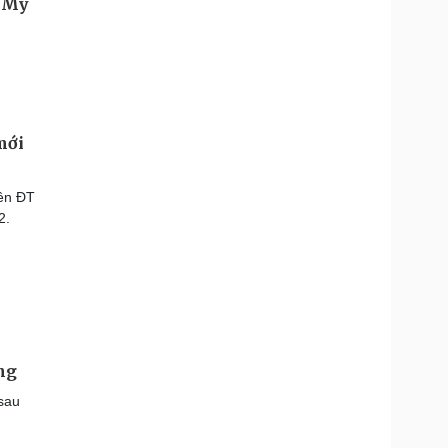
mới
lên ĐT
2.
ng
 sau