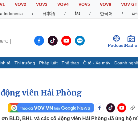
V1
VOV2
VOV3
VOV4
VOV5
VOV6
VOV GT
a Indonesia
/
日本語
/
ខ្មែរ
/
한국어
/
ພາ
36°C
Podcast
Radio
inh tế
Thị trường
Pháp luật
Thể thao
Ô tô - Xe máy
Doanh nghi
Thế giới
Multimedia
K
Quan sát
Video
B
 động viên Hải Phòng
Cuộc sống đó đây
Ảnh
K
Hồ sơ
E-Magazine
Infographic
m ơn BLD, BHL và các cổ động viên Hải Phòng đã ủng hộ m
Thể thao
Ô tô - Xe máy
D
Bóng đá
Ô tô
T