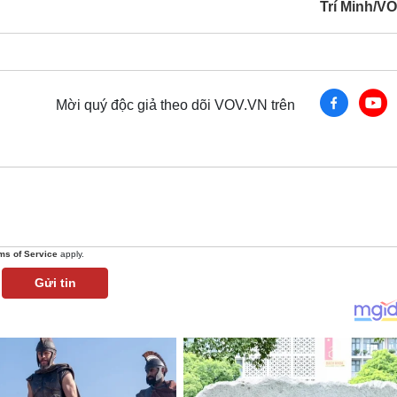
Trí Minh/V
Mời quý độc giả theo dõi VOV.VN trên
ms of Service
apply.
Gửi tin