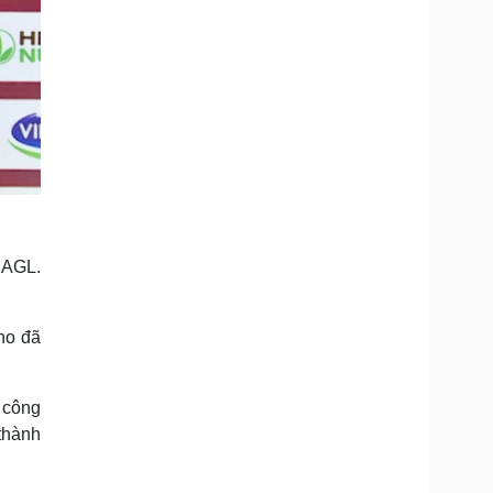
HAGL.
ho đã
 công
thành