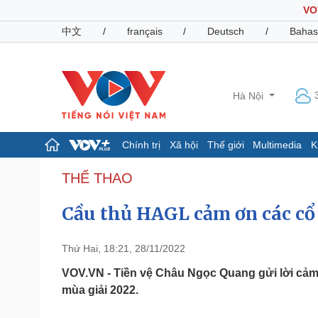
VO
中文
/
français
/
Deutsch
/
Bahas
Hà Nội
Chính trị
Xã hội
Thế giới
Multimedia
K
Chính trị
Xã hội
THỂ THAO
Đảng
Tin 24h
Cầu thủ HAGL cảm ơn các cổ
Tổ chức nhân sự
Dự báo thời tiết
Quốc hội
Giáo dục
Nhận diện sự thật
Dấu ấn VOV
Thứ Hai, 18:21, 28/11/2022
Việc làm
Biển đảo
VOV.VN - Tiền vệ Châu Ngọc Quang gửi lời cả
mùa giải 2022.
Pháp luật
Quân sự - Quốc phòng
Vụ án
Vũ khí