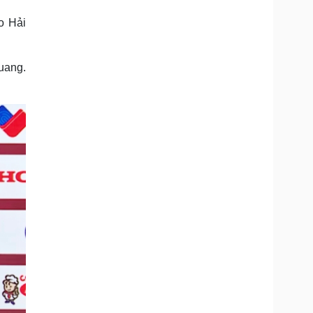
Doanh nghiệp 24h
Tin Công nghệ
o Hải
Doanh nhân
Trải nghiệm
ì cộng đồng
Chuyển đổi số
Quang.
u lịch
Podcast
Tư vấn
Câu chuyện thời sự
Săn Tour
Đọc truyện đêm khuya
heck-in
Cửa sổ tình yêu
Kể chuyện cho bé
Hạt giống tâm hồn