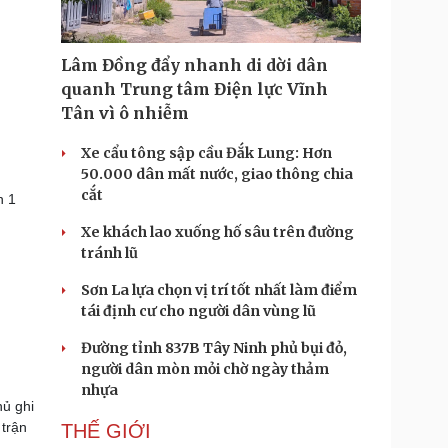
Lâm Đồng đẩy nhanh di dời dân
quanh Trung tâm Điện lực Vĩnh
Tân vì ô nhiễm
Xe cẩu tông sập cầu Đắk Lung: Hơn
50.000 dân mất nước, giao thông chia
cắt
n 1
Xe khách lao xuống hố sâu trên đường
tránh lũ
Sơn La lựa chọn vị trí tốt nhất làm điểm
tái định cư cho người dân vùng lũ
Đường tỉnh 837B Tây Ninh phủ bụi đỏ,
người dân mòn mỏi chờ ngày thảm
nhựa
hủ ghi
 trận
THẾ GIỚI