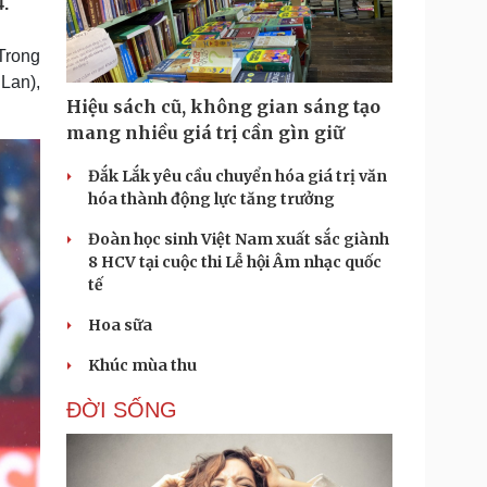
.
Doanh nghiệp 24h
Tin Công nghệ
Doanh nhân
Trải nghiệm
Trong
ì cộng đồng
Chuyển đổi số
Lan),
Hiệu sách cũ, không gian sáng tạo
u lịch
Podcast
mang nhiều giá trị cần gìn giữ
Tư vấn
Câu chuyện thời sự
Săn Tour
Đọc truyện đêm khuya
Đắk Lắk yêu cầu chuyển hóa giá trị văn
heck-in
Cửa sổ tình yêu
hóa thành động lực tăng trưởng
Kể chuyện cho bé
Đoàn học sinh Việt Nam xuất sắc giành
Hạt giống tâm hồn
8 HCV tại cuộc thi Lễ hội Âm nhạc quốc
tế
Hoa sữa
Khúc mùa thu
ĐỜI SỐNG