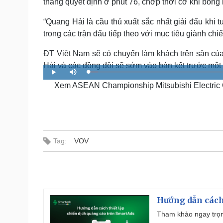
thắng quyết định ở phút 76, chớp thời cơ khi bóng 
“Quang Hải là cầu thủ xuất sắc nhất giải đấu khi 
trong các trận đấu tiếp theo với mục tiêu giành chiế
ĐT Việt Nam sẽ có chuyến làm khách trên sân của 
Hải và các đồng đội sẽ sớm vào bán kết trước một 
L
P
M
o
l
u
a
Xem ASEAN Championship Mitsubishi Electric Cup 
a
t
d
y
e
e
d
:
3
.
2
0
%
Tag:
VOV
Hướng dẫn cách
Tham khảo ngay trọn