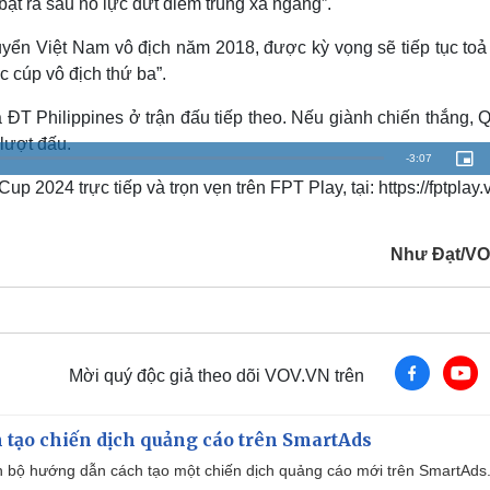
bật ra sau nỗ lực dứt điểm trúng xà ngang”.
tuyển Việt Nam vô địch năm 2018, được kỳ vọng sẽ tiếp tục to
c cúp vô địch thứ ba”.
ĐT Philippines ở trận đấu tiếp theo. Nếu giành chiến thắng, 
lượt đấu.
R
-
3:07
P
i
2024 trực tiếp và trọn vẹn trên FPT Play, tại: https://fptplay.
c
e
t
u
r
m
e
-
Như Đạt/V
i
a
n
-
P
i
i
c
t
n
u
r
e
i
Mời quý độc giả theo dõi VOV.VN trên
n
g
 tạo chiến dịch quảng cáo trên SmartAds
T
 bộ hướng dẫn cách tạo một chiến dịch quảng cáo mới trên SmartAds
i