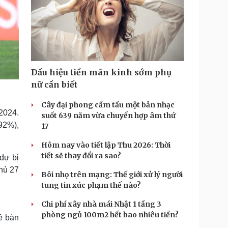
Dấu hiệu tiền mãn kinh sớm phụ
nữ cần biết
Cây đại phong cầm tấu một bản nhạc
2024.
suốt 639 năm vừa chuyển hợp âm thứ
92%),
17
Hôm nay vào tiết lập Thu 2026: Thời
tiết sẽ thay đổi ra sao?
dự bị
hủ 27
Bôi nhọ trên mạng: Thế giới xử lý người
tung tin xúc phạm thế nào?
Chi phí xây nhà mái Nhật 1 tầng 3
phòng ngủ 100m2 hết bao nhiêu tiền?
ề bàn