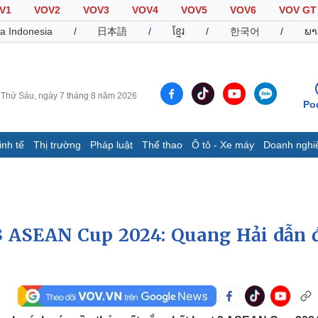
V1
VOV2
VOV3
VOV4
VOV5
VOV6
VOV GT
a Indonesia
/
日本語
/
ខ្មែរ
/
한국어
/
ພາ
Thứ Sáu, ngày 7 tháng 8 năm 2026
Po
inh tế
Thị trường
Pháp luật
Thể thao
Ô tô - Xe máy
Doanh nghi
Thế giới
Multimedia
K
Quan sát
Video
B
Cuộc sống đó đây
Ảnh
K
Hồ sơ
E-Magazine
 3 ASEAN Cup 2024: Quang Hải dẫn 
Infographic
Thể thao
Ô tô - Xe máy
D
Bóng đá
Ô tô
T