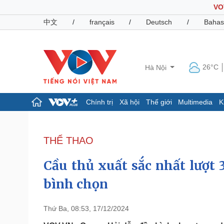
VO
中文
/
français
/
Deutsch
/
Bahas
26°C
Hà Nội
Chính trị
Xã hội
Thế giới
Multimedia
K
Chính trị
Xã hội
Đảng
Tin 24h
THỂ THAO
Tổ chức nhân sự
Dự báo thời tiết
Quốc hội
Giáo dục
Cầu thủ xuất sắc nhất lượt
Nhận diện sự thật
Dấu ấn VOV
Việc làm
bình chọn
Biển đảo
Pháp luật
Quân sự - Quốc phòng
Thứ Ba, 08:53, 17/12/2024
Vụ án
Vũ khí