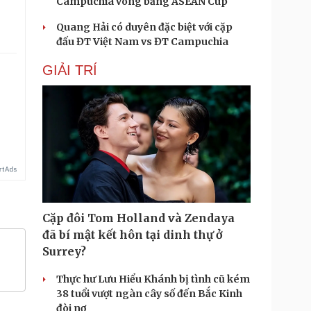
Campuchia vòng bảng ASEAN Cup
Quang Hải có duyên đặc biệt với cặp
đấu ĐT Việt Nam vs ĐT Campuchia
GIẢI TRÍ
Cặp đôi Tom Holland và Zendaya
đã bí mật kết hôn tại dinh thự ở
Surrey?
Thực hư Lưu Hiểu Khánh bị tình cũ kém
38 tuổi vượt ngàn cây số đến Bắc Kinh
đòi nợ