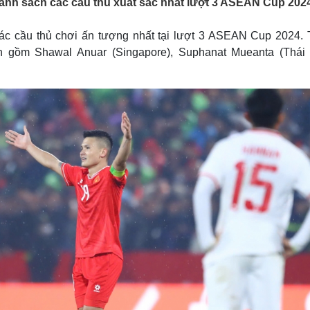
anh sách các cầu thủ xuất sắc nhất lượt 3 ASEAN Cup 2024
Lịch thi đấu bóng đá
Xe máy
Thế giới thể thao
Tư vấn
ác cầu thủ chơi ấn tượng nhất tại lượt 3 ASEAN Cup 2024. 
eSports
V
Hậu trường
n gồm Shawal Anuar (Singapore), Suphanat Mueanta (Thái 
Văn hóa
Giải trí
D
Sân khấu - Điện ảnh
Nghệ sĩ
Văn học
Thời trang
Âm nhạc
Sao Việt
c
Di sản