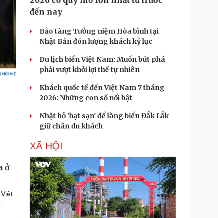
2026 có quy mô lớn nhất từ trước
đến nay
Bảo tàng Tưởng niệm Hòa bình tại
Nhật Bản đón lượng khách kỷ lục
Du lịch biển Việt Nam: Muốn bứt phá
phải vượt khỏi lợi thế tự nhiên
Khách quốc tế đến Việt Nam 7 tháng
2026: Những con số nổi bật
Nhặt bỏ 'hạt sạn' để làng biển Đắk Lắk
giữ chân du khách
XÃ HỘI
a ở
Việt
.