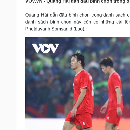
VOV.VN - Quang Hải dẫn đầu bình chọn trong d
Tin nóng
Việt Nam
Tư vấn luật
Phân tích
Quang Hải dẫn đầu bình chọn trong danh sách c
danh sách bình chọn này còn có những cái tê
Phetdavanh Somsanid (Lào).
Sức khỏe
Đời sống
Dinh dưỡng - món ngon
Nhà đẹp
Cây thuốc
Blog
Sản phụ khoa
Tình yêu - Gia đình
Nhi khoa
Nam khoa
Làm đẹp - giảm cân
Phòng mạch online
Ăn sạch sống khỏe
Cải chính