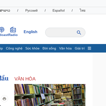
ສາລາວ
/
Русский
/
Español
/
ไทย
English
dcast
Radio
ệp
Công nghệ
Sức khỏe
Đời sống
Văn hóa
Giải trí
inh tế
Thị trường
ất động sản
Giá vàng
hởi nghiệp
Tiêu dùng
Tỷ giá
đầu
VĂN HÓA
Chứng khoán
Giá cà phê
oanh nghiệp
Công nghệ
hông tin doanh nghiệp
Sành điệu