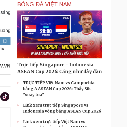
BÓNG ĐÁ VIỆT NAM
ả sáng
Quang
F
u
vn/
l
l
s
c
r
e
Trực tiếp Singapore - Indonesia
OV.VN
e
n
ASEAN Cup 2026: Căng như dây đàn
TRỰC TIẾP Việt Nam vs Campuchia
bảng A ASEAN Cup 2026: Thầy Sik
"xoay tua"
Link xem trực tiếp Singapore vs
Indonesia vòng bảng ASEAN Cup 2026
Link xem trực tiếp Việt Nam vs
.