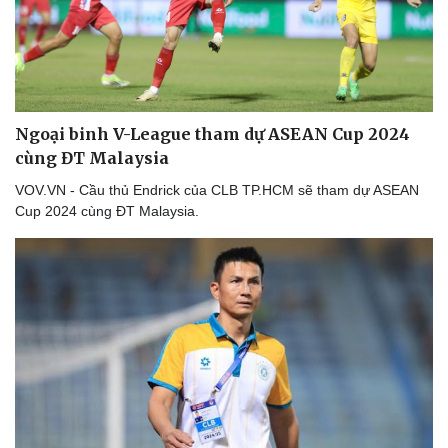
Du lịch
Podcast
Ngoại binh V-League tham dự ASEAN Cup 2024
Tư vấn
Câu chuyện thời sự
cùng ĐT Malaysia
Săn Tour
Đọc truyện đêm khuya
VOV.VN - Cầu thủ Endrick của CLB TP.HCM sẽ tham dự ASEAN
check-in
Cửa sổ tình yêu
Cup 2024 cùng ĐT Malaysia.
Kể chuyện cho bé
Hạt giống tâm hồn