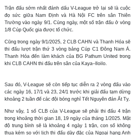
Infographic
Trận đấu sớm nhất đánh dấu V-League trở lại sẽ là cuộc
đọ sức giữa Nam Định và Hà Nội FC trên sân Thiên
Trường vào ngày 9/1. Cùng ngày, một số trận đấu ở vòng
1/8 Cúp Quốc gia được tổ chức.
Cũng trong ngày 9/1/2025, 2 CLB CAHN và Thanh Hóa sẽ
thi đấu lượt trận thứ 3 vòng bảng Cúp C1 Đông Nam Á.
Thanh Hóa đến làm khách của BG Pathum United trong
khi CLB CAHN thi đấu trên sân của Kaya–Iloilo.
Sau đó, V-League sẽ còn tiếp tục diễn ra 2 vòng đấu vào
các ngày 16, 17/1 và 23, 24/1 trước khi giải đấu tạm dừng
khoảng 2 tuần để các đội bóng nghỉ Tết Nguyên đán Ất Tỵ.
Như vậy, 1 số CLB của V-League sẽ phải thi đấu 4 trận
trong khoảng thời gian 18, 19 ngày của tháng 1/2025. Mật
độ trung bình sẽ là khoảng 4 ngày 1 trận, con số không
thua kém so với lịch thi đấu dày đặc của Ngoại hạng Anh