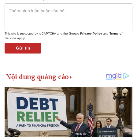
This site is protected by reCAPTCHA and the Google
Privacy Policy
and
Terms of
Service
apply.
Gửi tin
Thể thao
Ô tô - Xe máy
Bóng đá
Ô tô
Lịch thi đấu bóng đá
Xe máy
Thế giới thể thao
Tư vấn
eSports