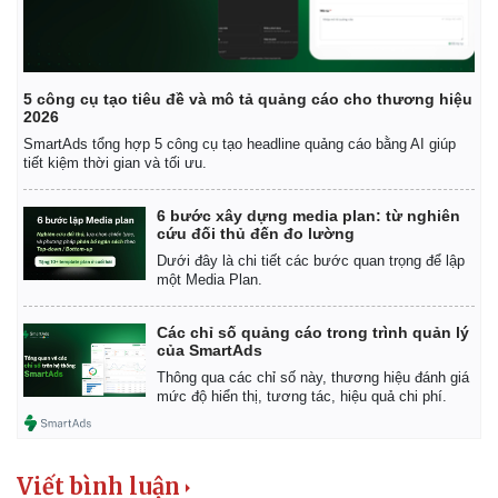
5 công cụ tạo tiêu đề và mô tả quảng cáo cho thương hiệu
2026
SmartAds tổng hợp 5 công cụ tạo headline quảng cáo bằng AI giúp
tiết kiệm thời gian và tối ưu.
6 bước xây dựng media plan: từ nghiên
cứu đối thủ đến đo lường
Pháp luật
Quân sự - Quốc phòng
Dưới đây là chi tiết các bước quan trọng để lập
một Media Plan.
Vụ án
Vũ khí
Tin nóng
Việt Nam
Tư vấn luật
Phân tích
Các chỉ số quảng cáo trong trình quản lý
của SmartAds
Thông qua các chỉ số này, thương hiệu đánh giá
mức độ hiển thị, tương tác, hiệu quả chi phí.
Viết bình luận