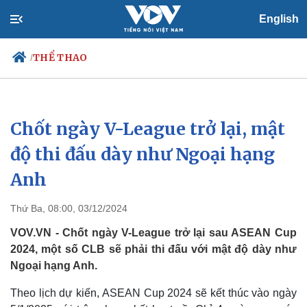
English
THỂ THAO
/
Chốt ngày V-League trở lại, mật
Chính trị
Xã hội
Đảng
Tin 24h
độ thi đấu dày như Ngoại hạng
Tổ chức nhân sự
Dự báo thời tiết
Anh
Quốc hội
Giáo dục
Nhận diện sự thật
Dấu ấn VOV
Việc làm
Thứ Ba, 08:00, 03/12/2024
Biển đảo
VOV.VN - Chốt ngày V-League trở lại sau ASEAN Cup
2024, một số CLB sẽ phải thi đấu với mật độ dày như
Ngoại hạng Anh.
Theo lịch dự kiến, ASEAN Cup 2024 sẽ kết thúc vào ngày