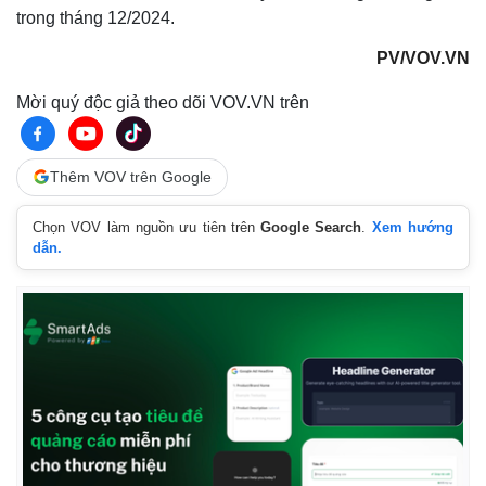
trong tháng 12/2024.
PV/VOV.VN
Kinh tế
Thị trường
Bất động sản
Giá vàng
Mời quý độc giả theo dõi VOV.VN trên
Khởi nghiệp
Tiêu dùng
Tỷ giá
Chứng khoán
Thêm VOV trên Google
Giá cà phê
Chọn VOV làm nguồn ưu tiên trên
Google Search
.
Xem hướng
dẫn.