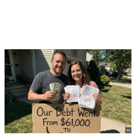
Doanh nghiệp
Công nghệ
Thông tin doanh nghiệp
Sành điệu
Doanh nghiệp 24h
Tin Công nghệ
Doanh nhân
Trải nghiệm
Vì cộng đồng
Chuyển đổi số