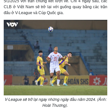
5/1/2025 với trận chung kết lượt về. Chỉ 4 ngày sau, các
CLB ở Việt Nam sẽ trở lại với guống quay bằng các trận
đấu ở V-League và Cúp Quốc gia.
Thế giới
Multimedia
V-League sẽ trở lại ngay những ngày đầu năm 2024. (Ảnh:
Quan sát
Video
Cuộc sống đó đây
Ảnh
Hoài Thương).
Hồ sơ
E-Magazine