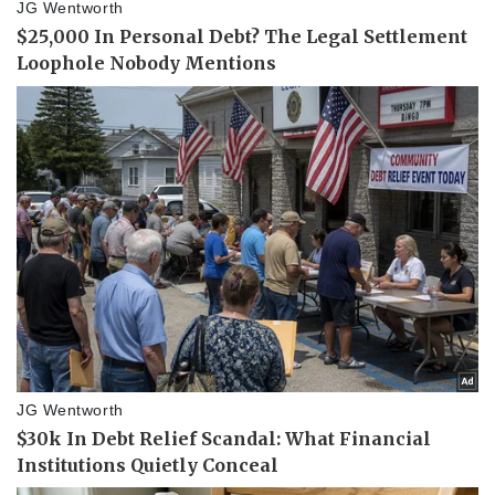
Sức khỏe
Đời sống
Dinh dưỡng - món ngon
Nhà đẹp
Cây thuốc
Blog
Sản phụ khoa
Tình yêu - Gia đình
Nhi khoa
Nam khoa
Làm đẹp - giảm cân
Phòng mạch online
Ăn sạch sống khỏe