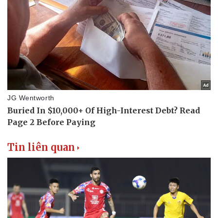
Sân khấu - Điện ảnh
Nghệ sĩ
Văn học
Thời trang
Âm nhạc
Sao Việt
Di sản
Tin liên quan