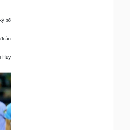
Doanh nghiệp 24h
Tin Công nghệ
Doanh nhân
Trải nghiệm
ì cộng đồng
Chuyển đổi số
ký bổ
u lịch
Podcast
 đoàn
Tư vấn
Câu chuyện thời sự
Săn Tour
Đọc truyện đêm khuya
heck-in
Cửa sổ tình yêu
n Huy
Kể chuyện cho bé
Hạt giống tâm hồn