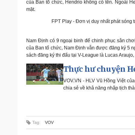
của Ban tổ chức, Hendrio không có tên. Ngoài H
mặt.
FPT Play - Đơn vị duy nhất phát sóng t
Nam Định có 9 ngoại binh để chinh phục sân chơi
của Ban tổ chức, Nam Định vẫn được đăng ký 5 ng
sách đăng ký thi đấu tại V-League là Lucas Arauj
Thực hư chuyện He
VOV.VN - HLV Vũ Hồng Việt của 
chia sẻ về khả năng nhập tịch thà
Tag:
VOV