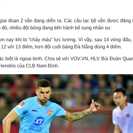
Lịch thi đấu bóng đá
Xe máy
Thế giới thể thao
Tư vấn
eSports
V
ai đoạn 2 vẫn đang diễn ra. Các câu lạc bộ vẫn được đăng 
Hậu trường
Do đó, nhiều đội bóng đang tiến hành bổ sung nhân sự.
Văn hóa
Giải trí
D
 nay khi bị “chảy máu” lực lượng. Vì vậy, sau 14 vòng đấu,
Sân khấu - Điện ảnh
Nghệ sĩ
Văn học
Thời trang
 12 với 13 điểm, hơn đội cuối bảng Đà Nẵng đúng 4 điểm.
Âm nhạc
Sao Việt
c
ặc biệt là ngoại binh. Chia sẻ với VOV.VN, HLV Bùi Đoàn Qua
Di sản
 Hendrio của CLB Nam Định.