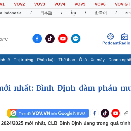
V1
VOV2
VOV3
VOV4
VOV5
VOV6
VOV GT
a Indonesia
/
日本語
/
ខ្មែរ
/
한국어
/
ພາ
26°C
Podcast
Radio
inh tế
Thị trường
Pháp luật
Thể thao
Ô tô - Xe máy
Doanh nghi
Thế giới
Multimedia
K
Quan sát
Video
B
mới nhất: Bình Định đàm phán m
Cuộc sống đó đây
Ảnh
K
Hồ sơ
E-Magazine
Infographic
Thể thao
Ô tô - Xe máy
D
2024/2025 mới nhất, CLB Bình Định đang trong quá trìn
Bóng đá
Ô tô
T
.