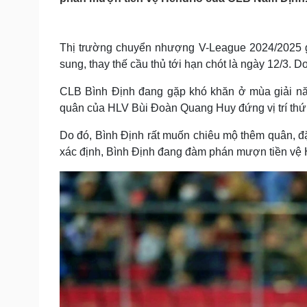
Tin nóng
Việt Nam
Tư vấn luật
Phân tích
Thị trường chuyển nhượng V-League 2024/2025 gi
sung, thay thế cầu thủ tới hạn chót là ngày 12/3. 
Sức khỏe
Đời sống
CLB Bình Định đang gặp khó khăn ở mùa giải năm
Dinh dưỡng - món ngon
Nhà đẹp
Cây thuốc
Blog
quân của HLV Bùi Đoàn Quang Huy đứng vị trí thứ
Sản phụ khoa
Tình yêu - Gia đình
Do đó, Bình Định rất muốn chiêu mộ thêm quân, đ
Nhi khoa
Nam khoa
xác định, Bình Định đang đàm phán mượn tiền vệ
Làm đẹp - giảm cân
Phòng mạch online
Ăn sạch sống khỏe
Cải chính