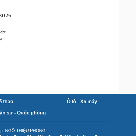
/2025
 đợi
ụ
ể thao
Ô tô - Xe máy
ân sự - Quốc phòng
tập: NGÔ THIỆU PHONG