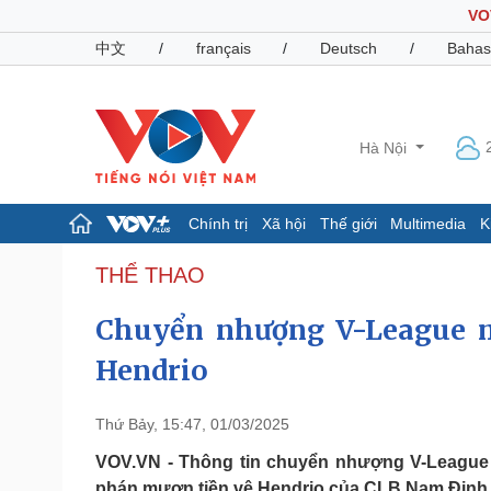
VO
中文
/
français
/
Deutsch
/
Bahas
Hà Nội
Chính trị
Xã hội
Thế giới
Multimedia
K
Chính trị
Xã hội
THỂ THAO
Đảng
Tin 24h
Chuyển nhượng V-League 
Tổ chức nhân sự
Dự báo thời tiết
Quốc hội
Giáo dục
Hendrio
Nhận diện sự thật
Dấu ấn VOV
Việc làm
Biển đảo
Thứ Bảy, 15:47, 01/03/2025
Pháp luật
Quân sự - Quốc phòng
VOV.VN - Thông tin chuyển nhượng V-League 
Vụ án
Vũ khí
phán mượn tiền vệ Hendrio của CLB Nam Định