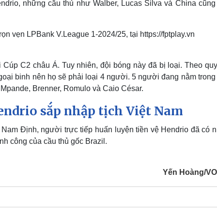
endrio, những cầu thủ như Walber, Lucas Silva và China cũng
rọn vẹn LPBank V.League 1-2024/25, tại https://fptplay.vn
 Cúp C2 châu Á. Tuy nhiên, đội bóng này đã bị loại. Theo quy
oại binh nên họ sẽ phải loại 4 người. 5 người đang nằm trong
o, Mpande, Brenner, Romulo và Caio César.
ndrio sắp nhập tịch Việt Nam
Nam Định, người trực tiếp huấn luyện tiền vệ Hendrio đã có 
nh công của cầu thủ gốc Brazil.
Yến Hoàng/VO