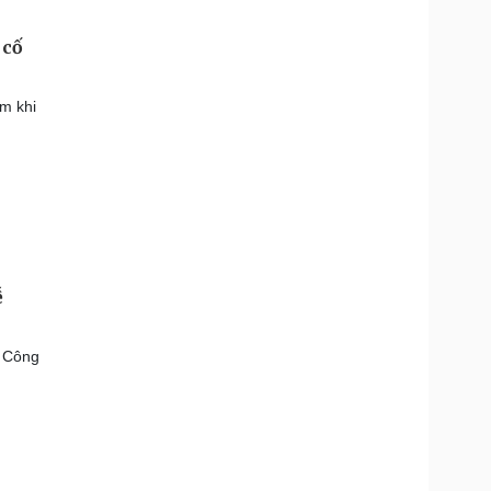
 cố
m khi
ễ
ể Công