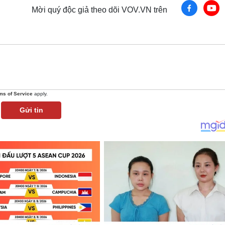
Mời quý độc giả theo dõi VOV.VN trên
ms of Service
apply.
Gửi tin