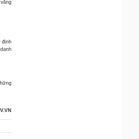
 vắng
 định
 danh
những
V.VN