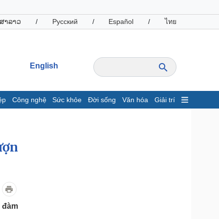
ສາລາວ
/
Русский
/
Español
/
ไทย
English
ệp
Công nghệ
Sức khỏe
Đời sống
Văn hóa
Giải trí
inh tế
Thị trường
ất động sản
Giá vàng
ượn
hởi nghiệp
Tiêu dùng
Tỷ giá
Chứng khoán
Giá cà phê
oanh nghiệp
Công nghệ
h đàm
hông tin doanh nghiệp
Sành điệu