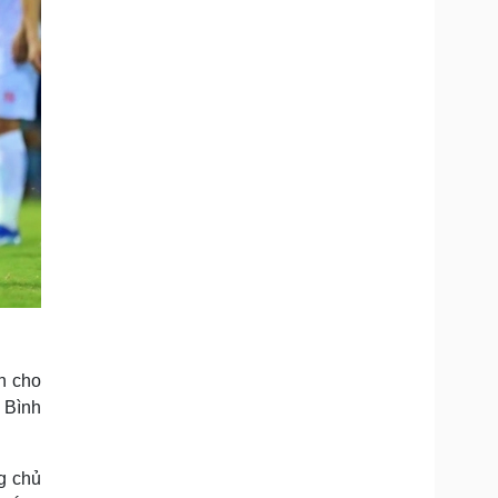
ân cho
 Bình
g chủ