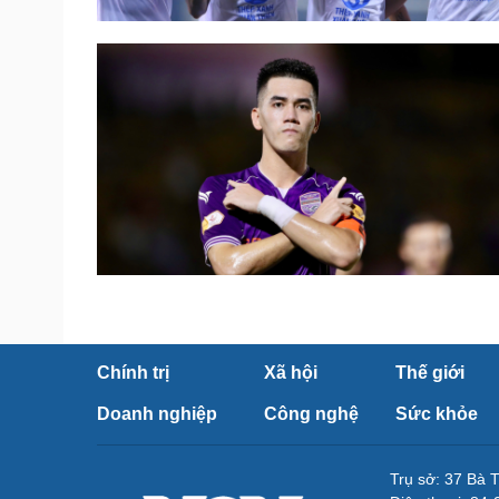
Chính trị
Xã hội
Thế giới
Doanh nghiệp
Công nghệ
Sức khỏe
Trụ sở: 37 Bà 