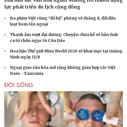
Đưa bản sắc văn hóa người Mường trở thành động
lực phát triển du lịch cộng đồng
Ba phim Việt cùng “đổ bộ” phòng vé tháng 8, đối đầu
loạt bom tấn ngoại
Thanh âm vượt đại dương: Chuyện chưa kể về bản tình
ca từ chốn ngục tù Côn Đảo
Doanh nghiệp
Công nghệ
Hoa hậu Thế giới Miss World 2026 sẽ khai mạc tại Quảng
Thông tin doanh nghiệp
Sành điệu
Ninh ngày 11/8
Doanh nghiệp 24h
Tin Công nghệ
Ngoại giao văn hóa mở rộng không gian hợp tác Việt
Doanh nhân
Trải nghiệm
Nam - Tanzania
Vì cộng đồng
Chuyển đổi số
ĐỜI SỐNG