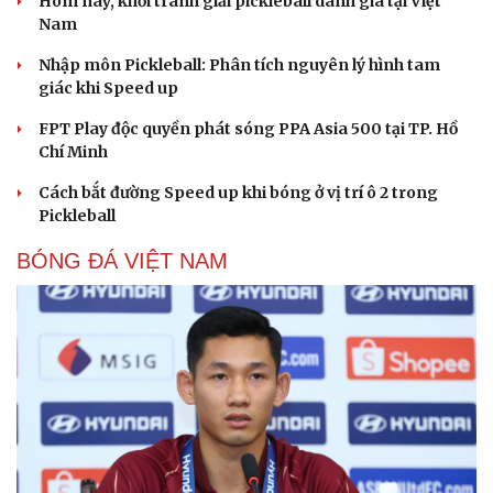
Hôm nay, khởi tranh giải pickleball danh giá tại Việt
Nam
Nhập môn Pickleball: Phân tích nguyên lý hình tam
giác khi Speed up
FPT Play độc quyền phát sóng PPA Asia 500 tại TP. Hồ
Chí Minh
Cách bắt đường Speed up khi bóng ở vị trí ô 2 trong
Pickleball
BÓNG ĐÁ VIỆT NAM