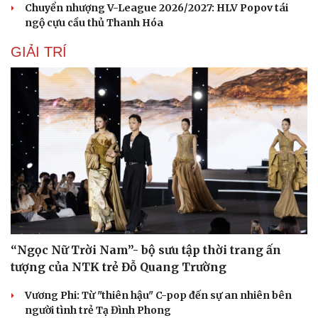
Chuyển nhượng V-League 2026/2027: HLV Popov tái
ngộ cựu cầu thủ Thanh Hóa
GIẢI TRÍ
Sức khỏe
Đời sống
Dinh dưỡng - món ngon
Nhà đẹp
Cây thuốc
Blog
Sản phụ khoa
Tình yêu - Gia đình
Nhi khoa
Nam khoa
Làm đẹp - giảm cân
Phòng mạch online
Ăn sạch sống khỏe
“Ngọc Nữ Trời Nam”- bộ sưu tập thời trang ấn
tượng của NTK trẻ Đỗ Quang Trường
Vương Phi: Từ "thiên hậu" C-pop đến sự an nhiên bên
người tình trẻ Tạ Đình Phong