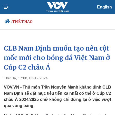
English
THỂ THAO
/
CLB Nam Định muốn tạo nên cột
Chính trị
Xã hội
Đảng
Tin 24h
mốc mới cho bóng đá Việt Nam ở
Tổ chức nhân sự
Dự báo thời tiết
Cúp C2 châu Á
Quốc hội
Giáo dục
Nhận diện sự thật
Dấu ấn VOV
Việc làm
Thứ Ba, 17:08, 03/12/2024
Biển đảo
VOV.VN - Thủ môn Trần Nguyên Mạnh khẳng định CLB
Nam Định sẽ đặt mục tiêu tiến xa nhất có thể ở Cúp C2
châu Á 2024/2025 chứ không chỉ dừng lại ở việc vượt
qua vòng bảng.