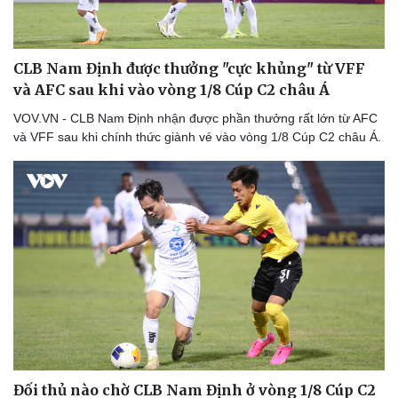
CLB Nam Định được thưởng "cực khủng" từ VFF
và AFC sau khi vào vòng 1/8 Cúp C2 châu Á
VOV.VN - CLB Nam Định nhận được phần thưởng rất lớn từ AFC
và VFF sau khi chính thức giành vé vào vòng 1/8 Cúp C2 châu Á.
Thể thao
Ô tô - Xe máy
Bóng đá
Ô tô
Lịch thi đấu bóng đá
Xe máy
Thế giới thể thao
Tư vấn
eSports
Hậu trường
Đối thủ nào chờ CLB Nam Định ở vòng 1/8 Cúp C2