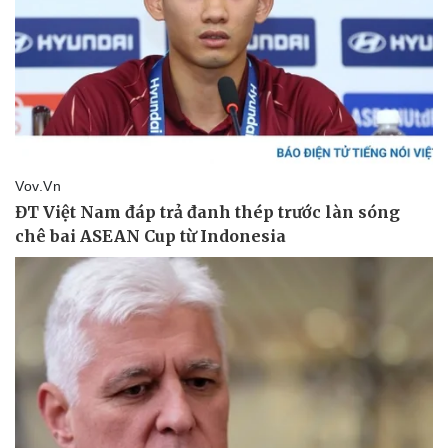
Kinh tế
Thị trường
Bất động sản
Giá vàng
Khởi nghiệp
Tiêu dùng
Tỷ giá
Chứng khoán
Giá cà phê