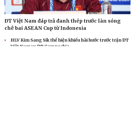
ĐT Việt Nam đáp trả đanh thép trước làn sóng
chê bai ASEAN Cup từ Indonesia
HLV Kim Sang Sik thể hiện khiếu hài hước trước trận ĐT
Việt Nam vs ĐT Campuchia
Toàn cảnh: Họp báo trước trận đấu ĐT Việt Nam vs ĐT
Campuchia tại ASEAN Cup 2026
Hà Nội FC vô địch giải nhi đồng toàn quốc: Sự khẳng
định của hệ thống đào tạo trẻ
Chuyển nhượng V-League 2026/2027: HLV Popov tái
ngộ cựu cầu thủ Thanh Hóa
BÓNG ĐÁ QUỐC TẾ