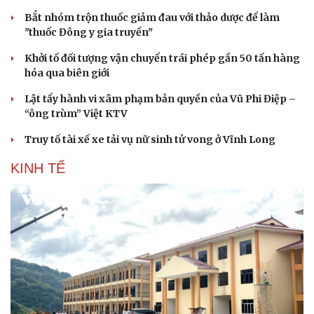
Bắt nhóm trộn thuốc giảm đau với thảo dược để làm
"thuốc Đông y gia truyền"
Khởi tố đối tượng vận chuyển trái phép gần 50 tấn hàng
hóa qua biên giới
Lật tẩy hành vi xâm phạm bản quyền của Vũ Phi Điệp –
“ông trùm” Việt KTV
Truy tố tài xế xe tải vụ nữ sinh tử vong ở Vĩnh Long
Du lịch
Podcast
Tư vấn
Câu chuyện thời sự
KINH TẾ
Săn Tour
Đọc truyện đêm khuya
check-in
Cửa sổ tình yêu
Kể chuyện cho bé
Hạt giống tâm hồn