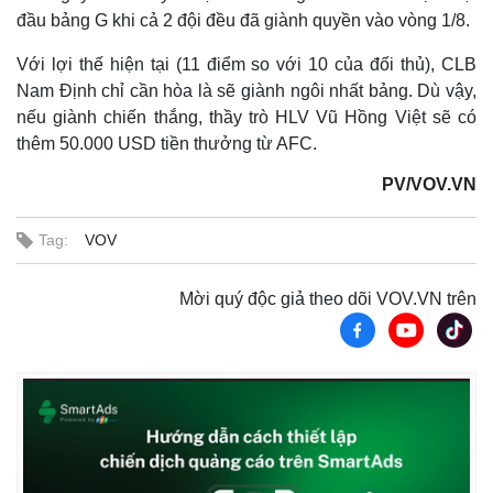
đầu bảng G khi cả 2 đội đều đã giành quyền vào vòng 1/8.
Với lợi thế hiện tại (11 điểm so với 10 của đối thủ), CLB
Nam Định chỉ cần hòa là sẽ giành ngôi nhất bảng. Dù vậy,
nếu giành chiến thắng, thầy trò HLV Vũ Hồng Việt sẽ có
thêm 50.000 USD tiền thưởng từ AFC.
PV/VOV.VN
Thế giới
Multimedia
Tag:
VOV
Quan sát
Video
Cuộc sống đó đây
Ảnh
Mời quý độc giả theo dõi VOV.VN trên
Hồ sơ
E-Magazine
Infographic