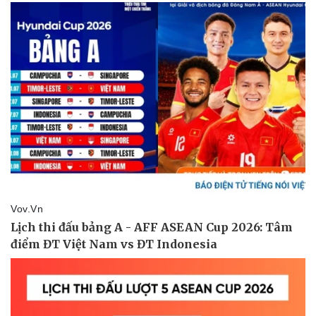
Pháp luật
Quân sự - Quốc phòng
Vụ án
Vũ khí
Tin nóng
Việt Nam
Tư vấn luật
Phân tích