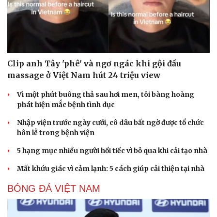
Clip anh Tây 'phê' và ngơ ngác khi gội đầu
massage ở Việt Nam hút 24 triệu view
Vì một phút buông thả sau hơi men, tôi bàng hoàng
phát hiện mắc bệnh tình dục
Nhập viện trước ngày cưới, cô dâu bất ngờ được tổ chức
hôn lễ trong bệnh viện
5 hạng mục nhiều người hối tiếc vì bỏ qua khi cải tạo nhà
Mất khứu giác vì cảm lạnh: 5 cách giúp cải thiện tại nhà
BÓNG ĐÁ VIỆT NAM