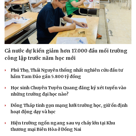
Cả nước dự kiến giảm hơn 17.000 đầu mối trường
công lập trước năm học mới
Văn hóa
Giải trí
Phú Thọ, Thái Nguyên thống nhất nghiên cứu đầu tư
Sân khấu - Điện ảnh
Nghệ sĩ
hầm Tam Đảo gần 5.800 tỷ đồng
Văn học
Thời trang
Học sinh Chuyên Tuyên Quang đăng ký xét tuyển vào
Âm nhạc
Sao Việt
những trường đại học nào?
Di sản
Đồng Tháp tinh gọn mạng lưới trường học, giữ ổn định
hoạt động dạy và học
Hiện trường ngổn ngang sau vụ cháy lớn tại Khu
thương mại Biên Hòa ở Đồng Nai